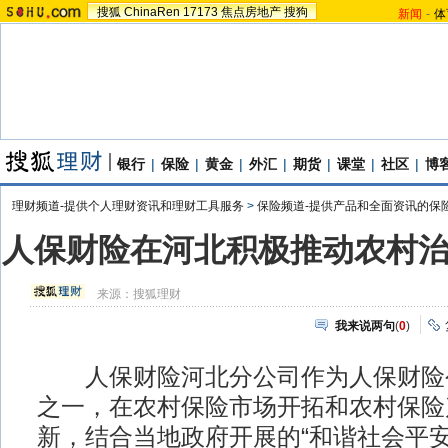
搜狐
ChinaRen
17173
焦点房地产
搜狗
新闻
-
体
银行
|
保险
|
黄金
|
外汇
|
期货
|
课堂
|
社区
|
博
理财频道-提供个人理财资讯和理财工具服务
>
保险频道-提供产品和全面资讯的保
人保财险在河北积极推动农村
来源：
搜狐理财
我来说两句
(
0
)
人保财险河北分公司作为人保财险
之一，在农村保险市场开拓和农村保险
新，结合当地政府开展的“和谐社会平安