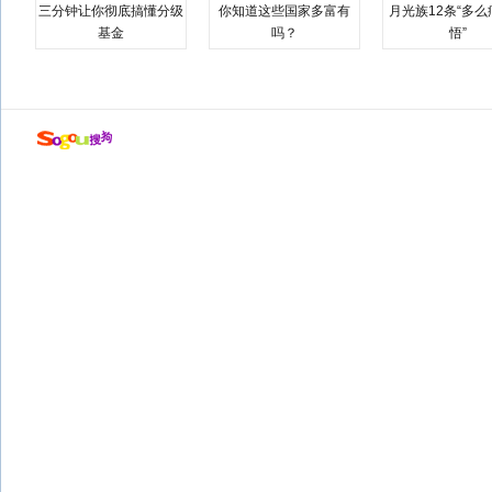
三分钟让你彻底搞懂分级
你知道这些国家多富有
月光族12条“多
基金
吗？
悟”