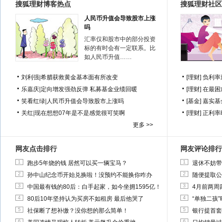
搜狐理财博客热点
搜狐理财社区
人民币升值会导致股市上涨
吗
汇率仅和股市中的部分投资
标的有时会有一定联系。比
如人民币升值……
刘利强
|
希腊获救黄金基本面有所改变
[理财]
负利率
乐嘉庆
|
定向增发强劲反弹 私募基金业绩回暖
[理财]
在最困
笑看红绿
|
人民币升值会导致股市上涨吗
[基金]
嘉实基
关红
|
现在想想07年是不是感觉很可笑啊
[理财]
正利率
更多 >>
网友点击排行
网友评论排行
1
1
跑步5年烧的钱 居然可以买一辆宝马？
退休不妨带
2
2
孙中山纪念币开始兑换啦！没预约不能换你咋办
随便提取公
3
3
中国最有钱的80后：白手起家，如今坐拥1595亿！
4月前两周
4
4
80后10年坚持认为买房不如租房 最后他哭了
“单独二孩
5
5
社保断了想补缴？没你想的那么简单！
银行提首套
6
6