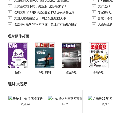
美国选情又现惊人转折 美元飙升金价重挫
日均销量过
7
7
工资基准线下调，失业潮+减薪潮来了？
美财政部：
8
8
取现变贵了！银行收紧借记卡取现手续费优惠
专家称部分
9
9
美国大选震撼登场 下周会发生这些大事
普京下令给
10
10
收益率可达9.48% 本周这十款理财产品最“赚钱”
大跌后金价
理财媒体封面
钱经
理财周刊
卓越理财
金融理财
理财·大视野