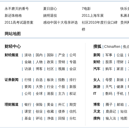
永不磨灭的番号
夏日甜心
7电影
快乐
新还珠格格
姚明退役
2011上海车展
私募
2011高考试题答案
感动中国十大母亲评选
社区2010年度行业口碑
贵州
榜
网站地图
财经中心
搜狐
|
ChinaRen
|
焦
财经频道
|
滚动
|
国内
|
国际
|
产业
|
公司
新闻
|
军事
|
公益
|
|
金融
|
人物
|
政策
|
营销
|
专题
财经
|
股票
|
理财
|
|
访谈
|
博客
|
社区
|
视频
|
会议
汽车
|
购车
|
家居
|
证券新闻
|
行情
|
自选
|
板块
|
指数
|
排行
女人
|
母婴
|
新娘
|
|
要闻
|
大势
|
行业
|
个股
|
新股
旅游
|
天气
|
健康
|
|
公司
|
全球
|
港股
|
主力
|
权证
IT
|
数码
|
手机
|
理财频道
|
银行
|
保险
|
黄金
|
外汇
|
期货
博客
|
圈子
|
邮箱
|
|
课堂
|
创业
|
收藏
|
债券
|
信托
天龙
|
鹿鼎记
|
短信
|
基金
|
评论
|
净值
|
回报
|
分红
搜狗
|
输入法
|
地图