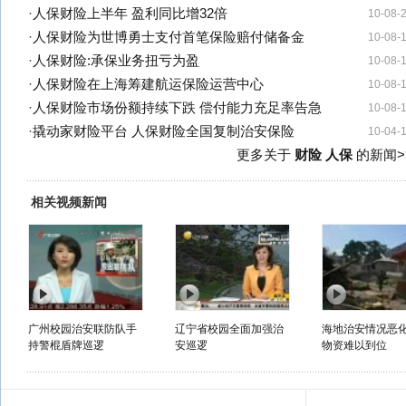
·
人保财险上半年 盈利同比增32倍
10-08-
·
人保财险为世博勇士支付首笔保险赔付储备金
10-08-
·
人保财险:承保业务扭亏为盈
10-08-
·
人保财险在上海筹建航运保险运营中心
10-08-
·
人保财险市场份额持续下跌 偿付能力充足率告急
10-08-
·
撬动家财险平台 人保财险全国复制治安保险
10-04-
更多关于
财险 人保
的新闻>
相关视频新闻
广州校园治安联防队手
辽宁省校园全面加强治
海地治安情况恶化
持警棍盾牌巡逻
安巡逻
物资难以到位