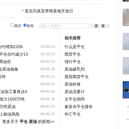
直击归真堂养熊基地开放日
网页
新闻
相关推荐
合约增加2206
什么是平仓
10-08-13
未平仓合约减少13
期货平仓
10-08-13
调油价
强行平仓
09-05-23
业原油储备
原油破乳剂
09-05-19
万吨
股指期货平仓
09-05-13
原油价格
09-05-14
原油加工量将达4
原油流量计
09-05-19
力1500万吨
太平仓胡同
09-05-19
万吨原油
秦皇岛平仓煤价
09-05-20
上输油风险
外汇平仓
09-06-19
更多关于
平仓 原油
的新闻>>