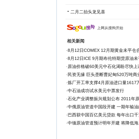
二月二抬头龙见喜
上网从搜狗开始
相关新闻
·
8月12日COMEX 12月期黄金未平仓
·
8月12日ICE 9月期布伦特期货原油
·
原油价格破60美元中石化渴盼尽快上
·
民资无缘 巨头垄断曹妃甸520万吨商
·
炼厂开工率支撑4月原油进口量1617
·
中石油成功试水美元中票发行
·
石化产业调整振兴规划公布 2011年
·
中俄原油管道中国段开建 一期年输油能
·
巴西获中国百亿美元贷款 每年出口千
·
中缅原油管道预计明年开建 将降低海