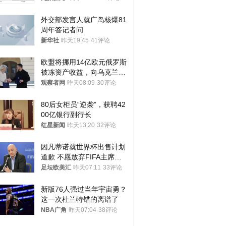
外交部发言人就广岛核爆81
周年答记者问
新华社
昨天19:45
41评论
欧盟将挪用14亿欧元俄罗斯
被冻资产收益，向乌克兰提
供援助
观察者网
昨天08:09
30评论
80后女柜员“逆袭”，获聘42
00亿银行副行长
红星新闻
昨天13:20
32评论
因凡蒂诺就世界杯出售计划
道歉 不愿放弃FIFA主席职
位
足坛欧美汇
昨天07:11
33评论
新版76人强过当年宇宙勇？
这一次杜兰特错的离谱了
NBA广角
昨天07:04
38评论