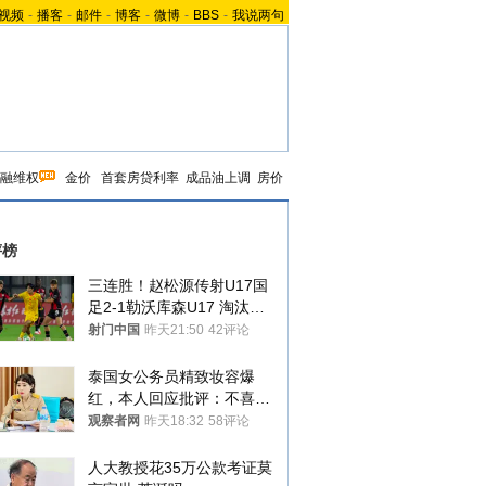
视频
-
播客
-
邮件
-
博客
-
微博
-
BBS
-
我说两句
融维权
金价
首套房贷利率
成品油上调
房价
评榜
三连胜！赵松源传射U17国
足2-1勒沃库森U17 淘汰赛
将战河床
射门中国
昨天21:50
42评论
泰国女公务员精致妆容爆
红，本人回应批评：不喜欢
就别看
观察者网
昨天18:32
58评论
人大教授花35万公款考证莫