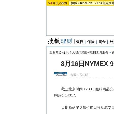
搜狐
ChinaRen
17173
焦点房
银行
|
保险
|
黄金
|
外
理财频道-提供个人理财资讯和理财工具服务
>
8月16日NYMEX
来源：
FX168
截止北京时间05:30，纽约商品交易所
约减少14317。
日期商品尾盘报价前日收盘成交量