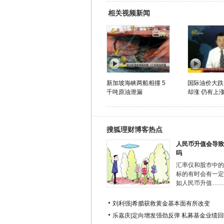
相关视频新闻
新加坡海峡两船相撞 5
国际油价大跌
千吨原油泄漏
却涨 仍有上
搜狐理财博客热点
人民币升值会导致
吗
汇率仅和股市中的
标的有时会有一定
如人民币升值……
刘利强
|
希腊获救黄金基本面有所改变
乐嘉庆
|
定向增发强劲反弹 私募基金业绩回