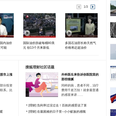
1/3
国内油价
国际油价跌破每桶80美
多国石油部长称天然气
涨可能
元 创13个月来新低
价格将赶超油价
搜狐理财社区话题
股市上涨
外科医生来告诉你医院里的
那些猫腻
部分投资
同样的病，患者不同，治疗
联系。比
费用千差万别！就拿最普通
的感冒来讲……
[理财]
负利率过没过去！百姓的感受说了算
暖
[理财]
在最困难的日子里--小小蚁族的感慨