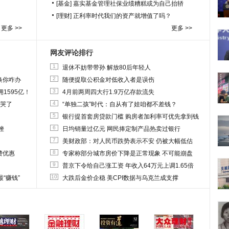
[基金]
嘉实基金管理社保业绩糟糕或为自己抬轿
[理财]
正利率时代我们的资产就增值了吗？
更多 >>
更多 >>
网友评论排行
1
退休不妨带带孙 解放80后年轻人
2
换你咋办
随便提取公积金对低收入者是误伤
3
1595亿！
4月前两周四大行1.9万亿存款流失
4
他哭了
“单独二孩”时代：自从有了娃咱都不差钱？
5
银行提首套房贷款门槛 购房者加利率可优先拿到钱
6
挫
日均销量过亿元 网民捧定制产品热卖过银行
7
美财政部：对人民币跌势表示不安 仍被大幅低估
8
费优惠
专家称部分城市房价下降是正常现象 不可能崩盘
9
普京下令给自己涨工资 年收入64万元上调1.65倍
10
“赚钱”
大跌后金价企稳 美CPI数据与乌克兰成支撑