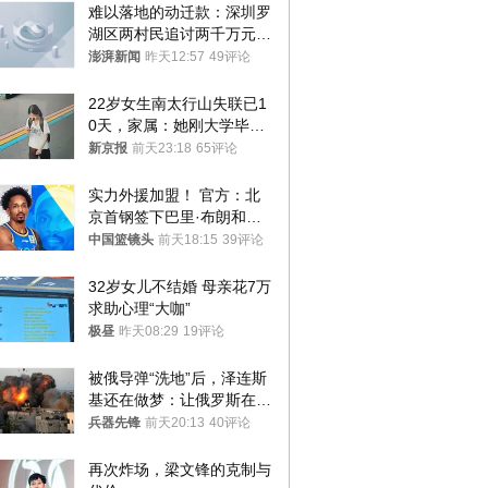
难以落地的动迁款：深圳罗
湖区两村民追讨两千万元动
迁款八年未果
澎湃新闻
昨天12:57
49评论
22岁女生南太行山失联已1
0天，家属：她刚大学毕业
想到山里旅行
新京报
前天23:18
65评论
实力外援加盟！ 官方：北
京首钢签下巴里·布朗和桑
普森
中国篮镜头
前天18:15
39评论
32岁女儿不结婚 母亲花7万
求助心理“大咖”
极昼
昨天08:29
19评论
被俄导弹“洗地”后，泽连斯
基还在做梦：让俄罗斯在冬
季前求和？
兵器先锋
前天20:13
40评论
再次炸场，梁文锋的克制与