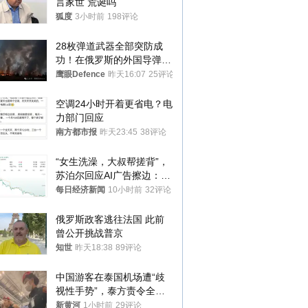
言家世 荒诞吗
狐度
3小时前
198评论
28枚弹道武器全部突防成
功！在俄罗斯的外国导弹发
射车都是合法打击目标
鹰眼Defence
昨天16:07
25评论
空调24小时开着更省电？电
力部门回应
南方都市报
昨天23:45
38评论
“女生洗澡，大叔帮搓背”，
苏泊尔回应AI广告擦边：视
频全下架，已强化内容管理
每日经济新闻
10小时前
32评论
与审核
俄罗斯政客逃往法国 此前
曾公开挑战普京
知世
昨天18:38
89评论
中国游客在泰国机场遭“歧
视性手势”，泰方责令全面
调查，对责任人采取最严厉
新黄河
1小时前
29评论