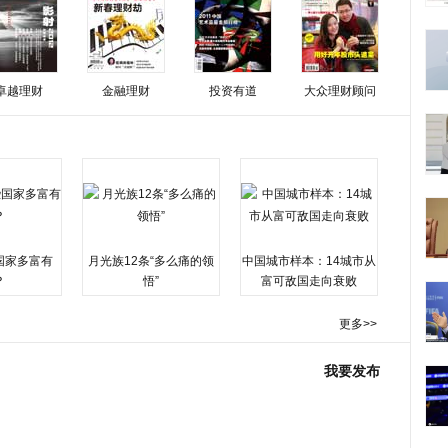
卓越理财
金融理财
投资有道
大众理财顾问
国家多富有
月光族12条“多么痛的领
中国城市样本：14城市从
？
悟”
富可敌国走向衰败
更多>>
我要发布