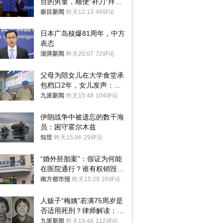
台的男童，顺便“补刀”拜
登：“我可不想他像拜登一
极目新闻
昨天12:13
49评论
样摔下来”
日本广岛核爆81周年，中方
表态
澎湃新闻
昨天20:07
72评论
父母为陪女儿在大学食堂承
包档口2年，女儿发声：初
衷是为了陪伴，毕业后将不
九派新闻
昨天15:48
104评论
再营业
伊朗战争中被遗忘的数千海
员：困守霍尔木兹
知世
昨天15:06
29评论
“婚外胚胎案”：假证为何能
在医院通行？谁有权销毁胚
胎？
南方都市报
昨天15:29
28评论
人贩子“梅姨”若满75周岁是
否适用死刑？律师解读：很
大概率不会被判处死刑
九派新闻
昨天19:48
112评论