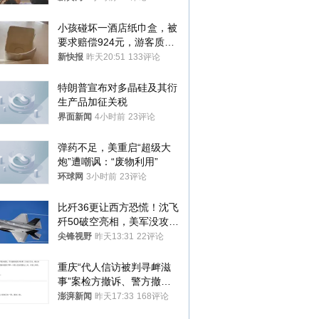
处分
小孩碰坏一酒店纸巾盒，被
要求赔偿924元，游客质疑
酒店房客物品超高标价，市
新快报
昨天20:51
133评论
监部门：不违规
特朗普宣布对多晶硅及其衍
生产品加征关税
界面新闻
4小时前
23评论
弹药不足，美重启“超级大
炮”遭嘲讽：“废物利用”
环球网
3小时前
23评论
比歼36更让西方恐慌！沈飞
歼50破空亮相，美军没攻克
的技术被拿下
尖锋视野
昨天13:31
22评论
重庆“代人信访被判寻衅滋
事”案检方撤诉、警方撤
案，两被告人获国赔
澎湃新闻
昨天17:33
168评论