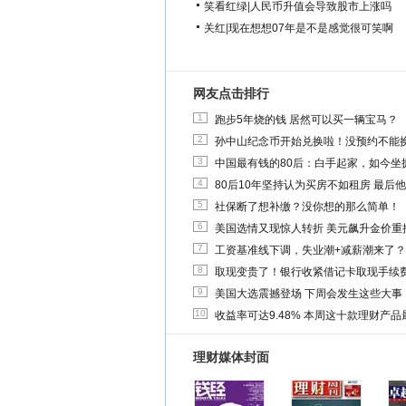
笑看红绿
|
人民币升值会导致股市上涨吗
关红
|
现在想想07年是不是感觉很可笑啊
网友点击排行
1
跑步5年烧的钱 居然可以买一辆宝马？
2
孙中山纪念币开始兑换啦！没预约不能
3
中国最有钱的80后：白手起家，如今坐拥
4
80后10年坚持认为买房不如租房 最后
5
社保断了想补缴？没你想的那么简单！
6
美国选情又现惊人转折 美元飙升金价重
7
工资基准线下调，失业潮+减薪潮来了？
8
取现变贵了！银行收紧借记卡取现手续
9
美国大选震撼登场 下周会发生这些大事
10
收益率可达9.48% 本周这十款理财产品最
理财媒体封面