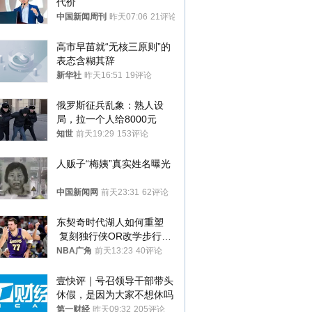
代价
中国新闻周刊
昨天07:06
21评论
高市早苗就“无核三原则”的
表态含糊其辞
新华社
昨天16:51
19评论
俄罗斯征兵乱象：熟人设
局，拉一个人给8000元
知世
前天19:29
153评论
人贩子“梅姨”真实姓名曝光
中国新闻网
前天23:31
62评论
东契奇时代湖人如何重塑
 复刻独行侠OR改学步行
者？
NBA广角
前天13:23
40评论
壹快评｜号召领导干部带头
休假，是因为大家不想休吗
第一财经
昨天09:32
205评论