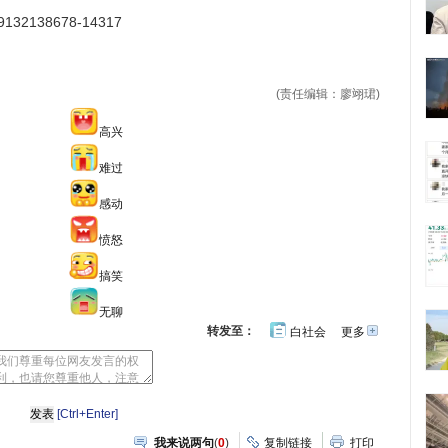
2138678-14317
(责任编辑：廖翊珺)
高兴
难过
感动
愤怒
搞笑
无聊
转发至：
白社会
更多
开
心
人
网
人
豆
网
瓣
爱
分
[Ctrl+Enter]
享
我来说两句
(
0
)
复制链接
打印