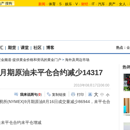
地产
搜狗
新闻
-
体育
-
S
-
娱乐
-
V
-
财经
-
IT
-
汽车
-
房产
-
女人
-
汇
|
期货
|
课堂
|
社区
|
博客
热点：
金
黄金频道-提供黄金价格和资讯的黄金门户
>
海外及周边市场
热
 9月期原油未平仓合约减少14317
2010年08月17日06:00
大
中
我来说两句
(
0
)
复制链接
打印
小
(NYMEX)9月期原油8月16日成交量减少86944，未平仓合
未平仓合约未平仓增减