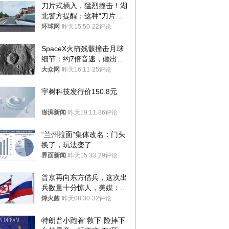
刀片式插入，猛烈撞击！湖
北警方提醒：这种“刀片超
车”，太危险了
环球网
昨天15:50
22评论
SpaceX火箭残骸撞击月球
细节：约7倍音速，砸出直
径约30米撞击坑
大众网
昨天16:11
25评论
宇树科技发行价150.8元
澎湃新闻
昨天19:11
86评论
“兰州拉面”集体改名：门头
换了，玩法变了
界面新闻
昨天15:33
29评论
普京再向东方借兵，这次出
兵数量十分惊人，美媒：俄
朝要动真格？
烽火菌
昨天08:30
32评论
特朗普小跑着“救下”险摔下