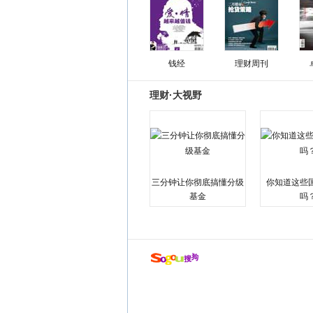
钱经
理财周刊
理财·大视野
三分钟让你彻底搞懂分级
你知道这些
基金
吗