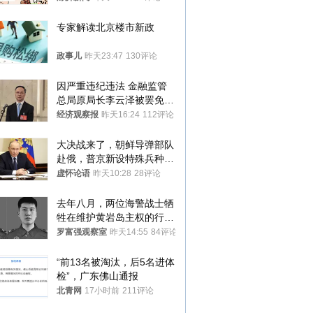
途径
专家解读北京楼市新政
政事儿
昨天23:47
130评论
因严重违纪违法 金融监管
总局原局长李云泽被罢免全
国人大代表
经济观察报
昨天16:24
112评论
大决战来了，朝鲜导弹部队
赴俄，普京新设特殊兵种，
76岁老将扛旗
虚怀论语
昨天10:28
28评论
去年八月，两位海警战士牺
牲在维护黄岩岛主权的行动
中
罗富强观察室
昨天14:55
84评论
“前13名被淘汰，后5名进体
检”，广东佛山通报
北青网
17小时前
211评论