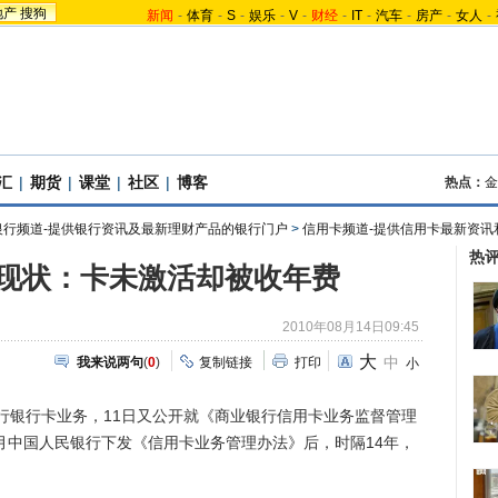
地产
搜狗
新闻
-
体育
-
S
-
娱乐
-
V
-
财经
-
IT
-
汽车
-
房产
-
女人
-
汇
|
期货
|
课堂
|
社区
|
博客
热点：
金
银行频道-提供银行资讯及最新理财产品的银行门户
>
信用卡频道-提供信用卡最新资讯
热
现状：卡未激活却被收年费
2010年08月14日09:45
大
中
我来说两句
(
0
)
复制链接
打印
小
银行卡业务，11日又公开就《商业银行信用卡业务监督管理
4月中国人民银行下发《信用卡业务管理办法》后，时隔14年，