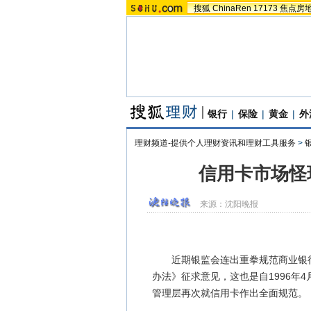
搜狐
ChinaRen
17173
焦点房
银行
|
保险
|
黄金
|
外
理财频道-提供个人理财资讯和理财工具服务
>
信用卡市场怪
来源：
沈阳晚报
近期银监会连出重拳规范商业银行
办法》征求意见，这也是自1996年
管理层再次就信用卡作出全面规范。