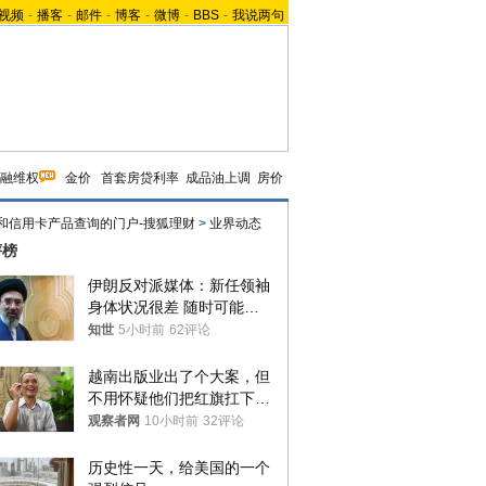
视频
-
播客
-
邮件
-
博客
-
微博
-
BBS
-
我说两句
融维权
金价
首套房贷利率
成品油上调
房价
和信用卡产品查询的门户-搜狐理财
>
业界动态
评榜
伊朗反对派媒体：新任领袖
身体状况很差 随时可能离
世
知世
5小时前
62评论
越南出版业出了个大案，但
不用怀疑他们把红旗扛下去
的决心
观察者网
10小时前
32评论
历史性一天，给美国的一个