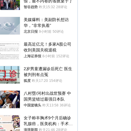
假，最不内卷的省掀桌子了
智谷趋势
昨天15:32
28评论
美媒爆料：美副防长想访
华，“非常执着”
北京日报
9小时前
50评论
最高近亿元！多家A股公司
收到美国关税退税
上海证券报
8小时前
152评论
2岁男童遭漏诊后死亡 医生
被判刑有点冤
狐度
昨天17:20
154评论
八村塁/河村出战世预赛 中
国男篮错过最强日本队
中国篮镜头
昨天13:58
36评论
女子称丰胸术9个月后确诊
乳腺癌，医美机构：手术不
可能引发癌症，建议走司法
澎湃新闻
昨天21:46
28评论