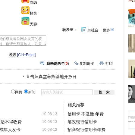
愤怒
搞笑
无聊
转发至：
白社会
更多
开
心
人
网
人
豆
网
瓣
爱
分
[Ctrl+Enter]
享
我来说两句
(
0
)
复制链接
打印
直击归真堂养熊基地开放日
网页
新闻
相关推荐
信用卡 不激活 年费
10-08-13
激活不得收费
邮政银行信用卡
10-08-13
成年人发卡
招商银行信用卡年费
10-08-12