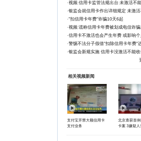
·
视频:信用卡监管法规出台:未激活不
·
银监会就信用卡作出详细规定 未激活
·
"扣信用卡年费"诈骗10天6起
·
视频:谎称信用卡年费被划成电信诈骗
·
信用卡不激活也会产生年费 或影响个人
·
警惕不法分子假借"扣除信用卡年费"
·
银监会新规实施 信用卡没激活不能收年
相关视频新闻
支付宝开禁大额信用卡
北京查获首例
支付业务
卡案 3嫌疑人套