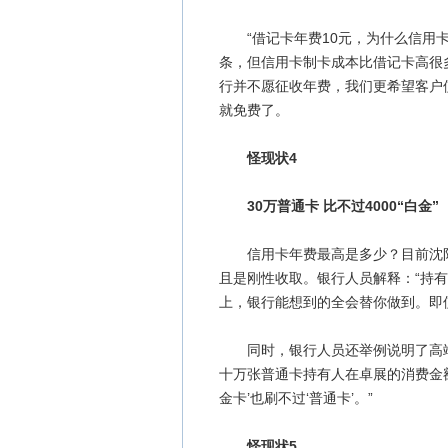
“借记卡年费10元，为什么信用卡1
条，但信用卡制卡成本比借记卡高很
行并不愿征收年费，我们更希望客户
就免费了。
怪现状4
30万普通卡 比不过4000“白金”
信用卡年费最高是多少？目前沈阳
且是刚性收取。银行人员解释：“持
上，银行能想到的全会替你做到。即
同时，银行人员还举例说明了高端
十万张普通卡持有人在卓展的消费金额
金卡’也刷不过‘普通卡’。”
怪现状5