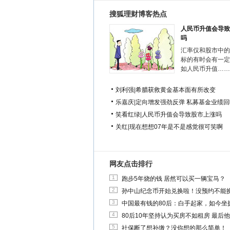
搜狐理财博客热点
人民币升值会导致
吗
汇率仅和股市中的
标的有时会有一定
如人民币升值……
刘利强
|
希腊获救黄金基本面有所改变
乐嘉庆
|
定向增发强劲反弹 私募基金业绩回
笑看红绿
|
人民币升值会导致股市上涨吗
关红
|
现在想想07年是不是感觉很可笑啊
网友点击排行
1
跑步5年烧的钱 居然可以买一辆宝马？
2
孙中山纪念币开始兑换啦！没预约不能
3
中国最有钱的80后：白手起家，如今坐拥
4
80后10年坚持认为买房不如租房 最后
5
社保断了想补缴？没你想的那么简单！