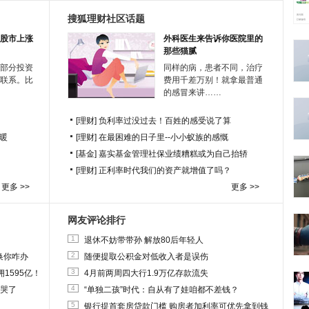
搜狐理财社区话题
股市上涨
外科医生来告诉你医院里的
那些猫腻
部分投资
同样的病，患者不同，治疗
联系。比
费用千差万别！就拿最普通
的感冒来讲……
[理财]
负利率过没过去！百姓的感受说了算
暖
[理财]
在最困难的日子里--小小蚁族的感慨
[基金]
嘉实基金管理社保业绩糟糕或为自己抬轿
[理财]
正利率时代我们的资产就增值了吗？
更多 >>
更多 >>
网友评论排行
1
退休不妨带带孙 解放80后年轻人
2
换你咋办
随便提取公积金对低收入者是误伤
3
1595亿！
4月前两周四大行1.9万亿存款流失
4
他哭了
“单独二孩”时代：自从有了娃咱都不差钱？
5
银行提首套房贷款门槛 购房者加利率可优先拿到钱