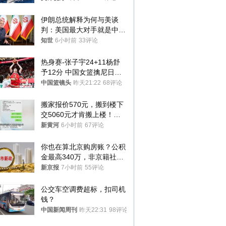
伊朗总统解释为何与美谈
判：美国最大对手就是中
国，但他们也在对话
知世
6小时前
33评论
热身赛-张子宇24+11杨舒
予12分 中国女篮擒尼日利
亚
中国篮镜头
昨天21:22
68评论
搬家报价570元，搬到楼下
交5060元才肯搬上楼！女
子傻眼了……
新黄河
6小时前
67评论
你也在算北京购房账？公积
金最高340万，非京籍社保
1年
新京报
7小时前
55评论
公交车空调费超标，扣司机
钱？
中国新闻周刊
昨天22:31
98评论