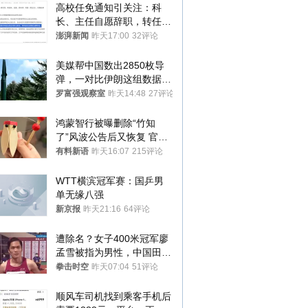
高校任免通知引关注：科
长、主任自愿辞职，转任思
政辅导员
澎湃新闻
昨天17:00
32评论
美媒帮中国数出2850枚导
弹，一对比伊朗这组数据，
发现出大事了
罗富强观察室
昨天14:48
27评论
鸿蒙智行被曝删除“竹知
了”风波公告后又恢复 官媒
曾力挺：劝华为要大度的，
有料新语
昨天16:07
215评论
你们适不适合？
WTT横滨冠军赛：国乒男
单无缘八强
新京报
昨天21:16
64评论
遭除名？女子400米冠军廖
孟雪被指为男性，中国田协
默不作声
拳击时空
昨天07:04
51评论
顺风车司机找到乘客手机后