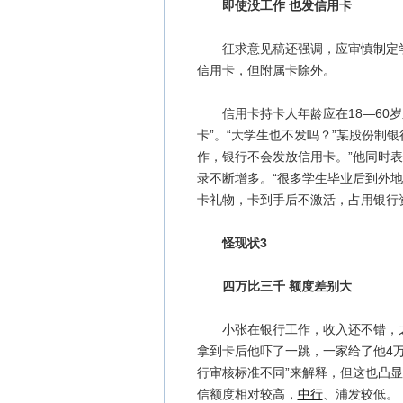
即使没工作 也发信用卡
征求意见稿还强调，应审慎制定学
信用卡，但附属卡除外。
信用卡持卡人年龄应在18—60岁
卡”。“大学生也不发吗？”某股份制
作，银行不会发放信用卡。”他同时
录不断增多。“很多学生毕业后到外
卡礼物，卡到手后不激活，占用银行
怪现状3
四万比三千 额度差别大
小张在银行工作，收入还不错，之
拿到卡后他吓了一跳，一家给了他4万
行审核标准不同”来解释，但这也凸
信额度相对较高，
中行
、浦发较低。