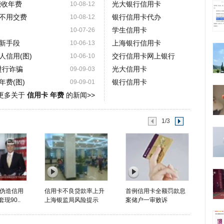
能收年费
光大银行信用卡
10-08-12
不用交费
银行信用卡代办
10-08-12
学生信用卡
10-07-26
新手段
上海银行信用卡
10-06-13
信用(图)
交行信用卡网上银行
10-06-10
进行诈骗
光大信用卡
09-09-03
费(图)
银行信用卡
09-09-01
更多关于
信用卡 年费
的新闻>>
1/3
伪造信用
信用卡不良贷款率上升
首例信用卡全额罚款息
现90..
上海银监局风险提示
案储户一审败诉