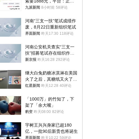
索要1888元，平台：正和
司机沟通协商
九派新闻
8小时前
58评论
河南“三支一扶”笔试成绩作
废，8月22日重新组织笔试
界面新闻
昨天17:30
118评论
河南公安机关查实“三支一
扶”招募笔试存在组织作弊
犯罪行为
新京报
昨天16:28
292评论
继大白兔奶糖冰淇淋在美国
火了之后，其糖纸又火了！
海外博主盛赞：平面设计经
红星新闻
昨天12:28
40评论
典之作
「1000万」的竹知了，下
架了「余大嘴」
豹变
昨天08:00
82评论
宇树王兴兴身家已超180
亿，一批90后新贵也将诞生
界面新闻
昨天10:22
59评论