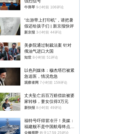
强烈信号
牛弹琴
9小时前
106评论
“出游带上打印机”，请把暑
假还给孩子们 | 新京报快评
新京报
3小时前
44评论
美参院通过制裁法案 针对
俄油气进口大国
知世
8小时前
51评论
以色列媒体：穆杰塔巴被紧
急送医，情况危急
观察者网
7小时前
159评论
丈夫坠亡后百万赔偿款被婆
家转移，妻女仅得3万元
新快报
8小时前
49评论
福特号吓得冒冷汗！美媒：
福建舰不是中国航母终点，
而是新起点！
尖锋视野
昨天17:59
25评论