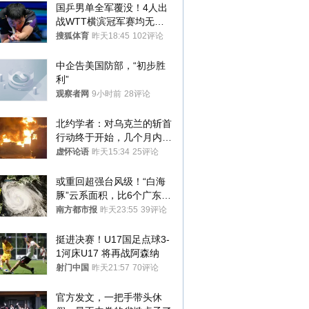
国乒男单全军覆没！4人出
战WTT横滨冠军赛均无缘
八强
搜狐体育
昨天18:45
102评论
中企告美国防部，“初步胜
利”
观察者网
9小时前
28评论
北约学者：对乌克兰的斩首
行动终于开始，几个月内乌
将投降
虚怀论语
昨天15:34
25评论
或重回超强台风级！“白海
豚”云系面积，比6个广东还
大！深圳官方：注意这件事
南方都市报
昨天23:55
39评论
挺进决赛！U17国足点球3-
1河床U17 将再战阿森纳
射门中国
昨天21:57
70评论
官方发文，一把手带头休