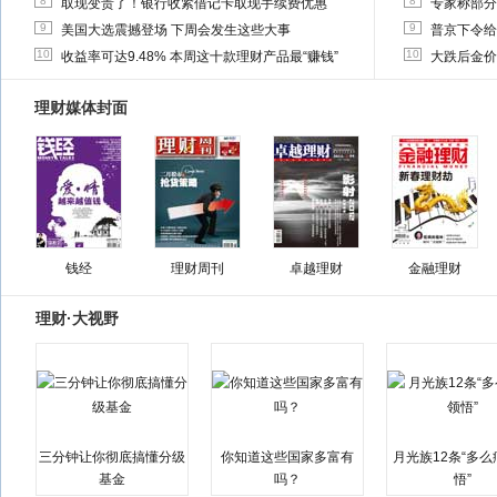
8
8
取现变贵了！银行收紧借记卡取现手续费优惠
专家称部分
9
9
美国大选震撼登场 下周会发生这些大事
普京下令给
10
10
收益率可达9.48% 本周这十款理财产品最“赚钱”
大跌后金价
理财媒体封面
钱经
理财周刊
卓越理财
金融理财
理财·大视野
三分钟让你彻底搞懂分级
你知道这些国家多富有
月光族12条“多
基金
吗？
悟”