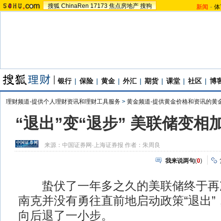
搜狐
ChinaRen
17173
焦点房地产
搜狗
新闻
-
体
银行
|
保险
|
黄金
|
外汇
|
期货
|
课堂
|
社区
|
博
理财频道-提供个人理财资讯和理财工具服务
>
黄金频道-提供黄金价格和资讯的黄
“退出”变“退步” 美联储变相
来源：
中国证券网·上海证券报
作者：朱周良
我来说两句
(
0
)
蛰伏了一年多之久的美联储终于再
南克并没有勇往直前地启动政策“退出”
向后退了一小步。