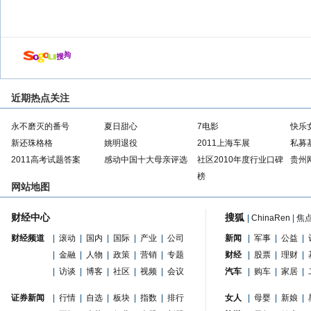
近期热点关注
永不磨灭的番号
夏日甜心
7电影
快乐
新还珠格格
姚明退役
2011上海车展
私募
2011高考试题答案
感动中国十大母亲评选
社区2010年度行业口碑
贵州
榜
网站地图
财经中心
搜狐
|
ChinaRen
|
焦
财经频道
|
滚动
|
国内
|
国际
|
产业
|
公司
新闻
|
军事
|
公益
|
|
金融
|
人物
|
政策
|
营销
|
专题
财经
|
股票
|
理财
|
|
访谈
|
博客
|
社区
|
视频
|
会议
汽车
|
购车
|
家居
|
证券新闻
|
行情
|
自选
|
板块
|
指数
|
排行
女人
|
母婴
|
新娘
|