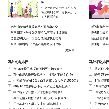
吗
汇率仅和股市中的部分投资
标的有时会有一定联系。比
如人民币升值……
刘利强
|
希腊获救黄金基本面有所改变
[理财]
负利率
乐嘉庆
|
定向增发强劲反弹 私募基金业绩回暖
[理财]
在最困
笑看红绿
|
人民币升值会导致股市上涨吗
[基金]
嘉实基
关红
|
现在想想07年是不是感觉很可笑啊
[理财]
正利率
更多 >>
网友点击排行
网友评论排行
1
1
跑步5年烧的钱 居然可以买一辆宝马？
退休不妨带
2
2
孙中山纪念币开始兑换啦！没预约不能换你咋办
随便提取公
3
3
中国最有钱的80后：白手起家，如今坐拥1595亿！
4月前两周
4
4
80后10年坚持认为买房不如租房 最后他哭了
“单独二孩
5
5
社保断了想补缴？没你想的那么简单！
银行提首套
6
6
美国选情又现惊人转折 美元飙升金价重挫
日均销量过
7
7
工资基准线下调，失业潮+减薪潮来了？
美财政部：