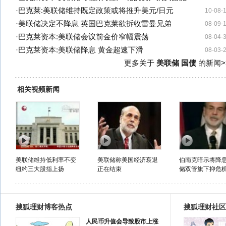
·
巴克莱:美联储维持既定政策或将推升美元/日元
10-08-
·
美联储决定不降息 英国巴克莱欲拆收雷曼兄弟
08-09-
·
巴克莱资本:美联储会议前金价窄幅震荡
08-04-
·
巴克莱资本:美联储降息 黄金超速下滑
08-03-
更多关于
美联储 国债
的新闻>
相关视频新闻
美联储维持低利率不变
美联储称美国经济衰退
伯南克暗示将降息
纽约三大股指上扬
正在结束
储双管旗下抑危
搜狐理财博客热点
搜狐理财社区
人民币升值会导致股市上涨