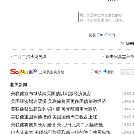
[Ctrl+Enter]
我来
二月二抬头龙见喜
直击归真堂养
上网从搜狗开始
网页
新闻
相关新闻
·
美联储宣布继续购买国债以刺激经济复苏
10-08-
·
美国经济增速缓慢 美联储将买更多国债刺激经济
10-08-
·
美联储祭出新政购买国债 美元酝酿更大跌势
10-08-
·
美联储重启购债措施 美国国债周二收盘上涨
10-08-
·
美联储将购买长期国债 美元/日元周二大幅收低
10-08-
·
巴克莱资本:美联储可能采取新一轮的资产购买措施
10-08-