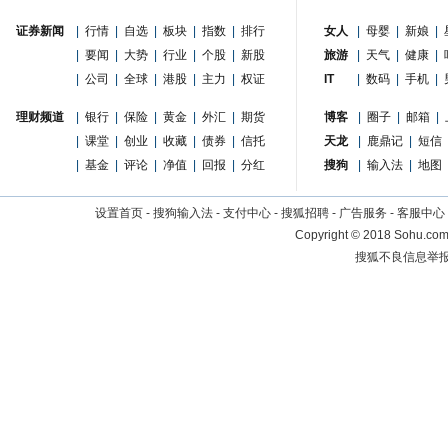
证券新闻
|
行情
|
自选
|
板块
|
指数
|
排行
女人
|
母婴
|
新娘
|
|
要闻
|
大势
|
行业
|
个股
|
新股
旅游
|
天气
|
健康
|
|
公司
|
全球
|
港股
|
主力
|
权证
IT
|
数码
|
手机
|
理财频道
|
银行
|
保险
|
黄金
|
外汇
|
期货
博客
|
圈子
|
邮箱
|
|
课堂
|
创业
|
收藏
|
债券
|
信托
天龙
|
鹿鼎记
|
短信
|
基金
|
评论
|
净值
|
回报
|
分红
搜狗
|
输入法
|
地图
设置首页
-
搜狗输入法
-
支付中心
-
搜狐招聘
-
广告服务
-
客服中心
Copyright
©
2018 Sohu.com 
搜狐不良信息举