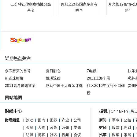
三分钟让你彻底搞懂分级
你知道这些国家多富有
月光族12条“多
基金
吗？
悟”
近期热点关注
永不磨灭的番号
夏日甜心
7电影
快乐
新还珠格格
姚明退役
2011上海车展
私募
2011高考试题答案
感动中国十大母亲评选
社区2010年度行业口碑
贵州
榜
网站地图
财经中心
搜狐
|
ChinaRen
|
焦
财经频道
|
滚动
|
国内
|
国际
|
产业
|
公司
新闻
|
军事
|
公益
|
|
金融
|
人物
|
政策
|
营销
|
专题
财经
|
股票
|
理财
|
|
访谈
|
博客
|
社区
|
视频
|
会议
汽车
|
购车
|
家居
|