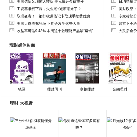
6
6
美国选情又现惊人转折 美元飙升金价重挫
日均销量过
7
7
工资基准线下调，失业潮+减薪潮来了？
美财政部：
8
8
取现变贵了！银行收紧借记卡取现手续费优惠
专家称部分
9
9
美国大选震撼登场 下周会发生这些大事
普京下令给
10
10
收益率可达9.48% 本周这十款理财产品最“赚钱”
大跌后金价
理财媒体封面
钱经
理财周刊
卓越理财
金融理财
理财·大视野