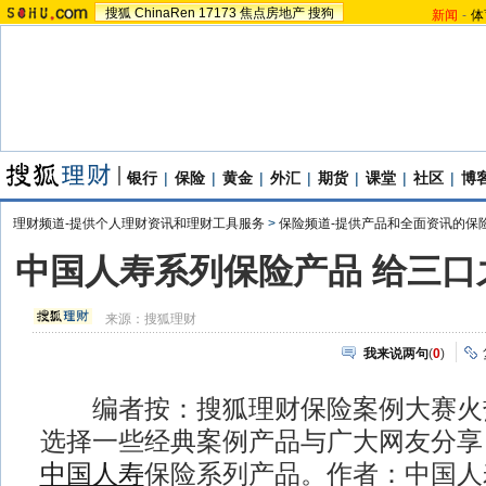
搜狐
ChinaRen
17173
焦点房地产
搜狗
新闻
-
体
银行
|
保险
|
黄金
|
外汇
|
期货
|
课堂
|
社区
|
博
理财频道-提供个人理财资讯和理财工具服务
>
保险频道-提供产品和全面资讯的保
中国人寿系列保险产品 给三口
来源：
搜狐理财
我来说两句
(
0
)
编者按：搜狐理财保险案例大赛火
选择一些经典案例产品与广大网友分享
中国人寿
保险系列产品。作者：中国人