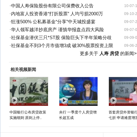
·
中国人寿保险股份有限公司保费收入公告
10-07-
·
内地富人投资香港“打折股票” 人均亏损2000万
09-10-
·
狂涨500% 公私募基金“分享”中天城投盛宴
09-07-
·
华人领军越洋抄底房产 谨慎华报盘点四大风险
09-07-
·
社保基金潜伏三只*ST股 保险巨头下半年策略分歧
09-09-
·
社保基金不到3个月市值增3成 破30%股票投资上限
09-06-
更多关于
人寿 房贷
的新闻>
相关视频新闻
中国银行公布房贷政策
央行 一季度个人房贷增
首套房贷外资银
实施细则 原则上停..
长超五成
七折 申请难度增