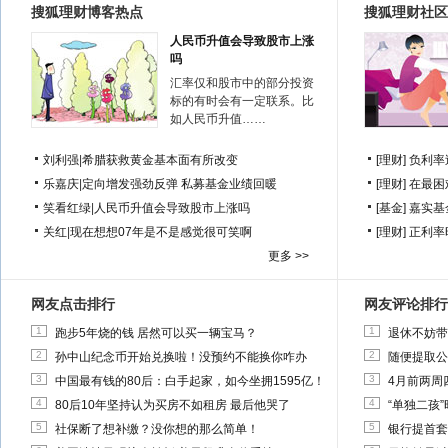
搜狐理财博客热点
搜狐理财社区
人民币升值会导致股市上涨
吗
汇率仅和股市中的部分投资
标的有时会有一定联系。比
如人民币升值……
刘利强
|
希腊获救黄金基本面有所改变
[理财]
负利率
乐嘉庆
|
定向增发强劲反弹 私募基金业绩回暖
[理财]
在最困
笑看红绿
|
人民币升值会导致股市上涨吗
[基金]
嘉实基
关红
|
现在想想07年是不是感觉很可笑啊
[理财]
正利率
更多 >>
网友点击排行
网友评论排行
1
1
跑步5年烧的钱 居然可以买一辆宝马？
退休不妨带
2
2
孙中山纪念币开始兑换啦！没预约不能换你咋办
随便提取公
3
3
中国最有钱的80后：白手起家，如今坐拥1595亿！
4月前两周
4
4
80后10年坚持认为买房不如租房 最后他哭了
“单独二孩
5
5
社保断了想补缴？没你想的那么简单！
银行提首套