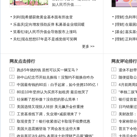
如人民币升值……
刘利强
|
希腊获救黄金基本面有所改变
[理财]
负利率
乐嘉庆
|
定向增发强劲反弹 私募基金业绩回暖
[理财]
在最困
笑看红绿
|
人民币升值会导致股市上涨吗
[基金]
嘉实基
关红
|
现在想想07年是不是感觉很可笑啊
[理财]
正利率
更多 >>
网友点击排行
网友评论排行
1
1
跑步5年烧的钱 居然可以买一辆宝马？
退休不妨带
2
2
孙中山纪念币开始兑换啦！没预约不能换你咋办
随便提取公
3
3
中国最有钱的80后：白手起家，如今坐拥1595亿！
4月前两周
4
4
80后10年坚持认为买房不如租房 最后他哭了
“单独二孩
5
5
社保断了想补缴？没你想的那么简单！
银行提首套
6
6
美国选情又现惊人转折 美元飙升金价重挫
日均销量过
7
7
工资基准线下调，失业潮+减薪潮来了？
美财政部：
8
8
取现变贵了！银行收紧借记卡取现手续费优惠
专家称部分
9
9
美国大选震撼登场 下周会发生这些大事
普京下令给
10
10
收益率可达9.48% 本周这十款理财产品最“赚钱”
大跌后金价