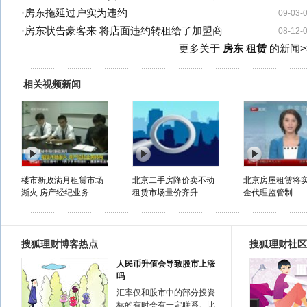
·
房东拖延过户实为违约
09-03-
·
房东状告豪客来 将店面违约转租给了加盟商
08-12-
更多关于
房东 租赁
的新闻>
相关视频新闻
楼市新政满月租赁市场
北京二手房降价卖不动
北京房屋租赁将
渐火 房产经纪业务..
租赁市场量价齐升
金代理监管制
搜狐理财博客热点
搜狐理财社区
人民币升值会导致股市上涨
吗
汇率仅和股市中的部分投资
标的有时会有一定联系。比