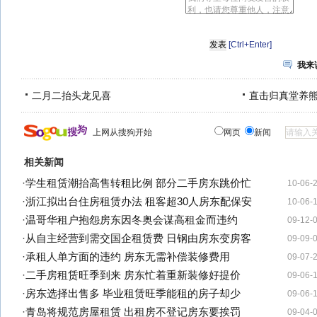
[Ctrl+Enter]
我来
二月二抬头龙见喜
直击归真堂养
上网从搜狗开始
网页
新闻
相关新闻
·
学生租赁潮抬高售转租比例 部分二手房东跳价忙
10-06-
·
浙江拟出台住房租赁办法 租客超30人房东配保安
10-06-
·
温哥华租户抱怨房东因冬奥会谋高租金而违约
09-12-
·
从自主经营到需交国企租赁费 日钢由房东变房客
09-09-
·
承租人单方面的违约 房东无需补偿装修费用
09-07-
·
二手房租赁旺季到来 房东忙着重新装修好提价
09-06-
·
房东选择出售多 毕业租赁旺季能租的房子却少
09-06-
·
青岛将规范房屋租赁 出租房不登记房东要挨罚
09-04-