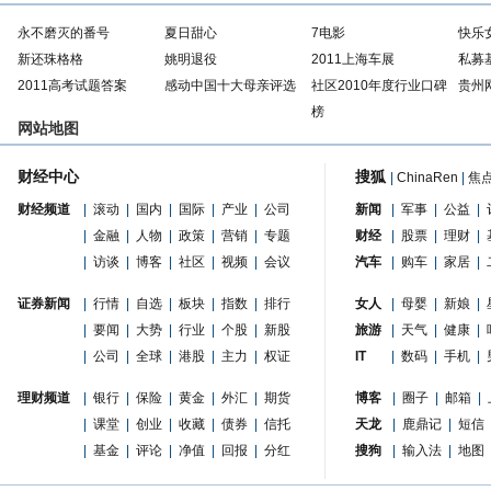
永不磨灭的番号
夏日甜心
7电影
快乐
新还珠格格
姚明退役
2011上海车展
私募
2011高考试题答案
感动中国十大母亲评选
社区2010年度行业口碑
贵州
榜
网站地图
财经中心
搜狐
|
ChinaRen
|
焦
财经频道
|
滚动
|
国内
|
国际
|
产业
|
公司
新闻
|
军事
|
公益
|
|
金融
|
人物
|
政策
|
营销
|
专题
财经
|
股票
|
理财
|
|
访谈
|
博客
|
社区
|
视频
|
会议
汽车
|
购车
|
家居
|
证券新闻
|
行情
|
自选
|
板块
|
指数
|
排行
女人
|
母婴
|
新娘
|
|
要闻
|
大势
|
行业
|
个股
|
新股
旅游
|
天气
|
健康
|
|
公司
|
全球
|
港股
|
主力
|
权证
IT
|
数码
|
手机
|
理财频道
|
银行
|
保险
|
黄金
|
外汇
|
期货
博客
|
圈子
|
邮箱
|
|
课堂
|
创业
|
收藏
|
债券
|
信托
天龙
|
鹿鼎记
|
短信
|
基金
|
评论
|
净值
|
回报
|
分红
搜狗
|
输入法
|
地图