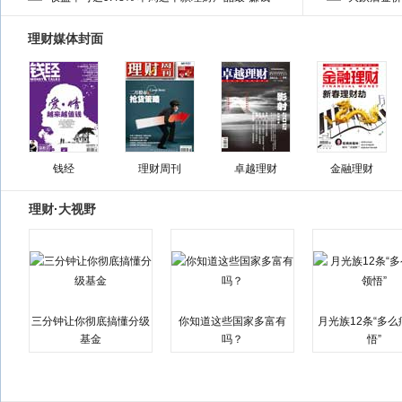
理财媒体封面
钱经
理财周刊
卓越理财
金融理财
理财·大视野
三分钟让你彻底搞懂分级
你知道这些国家多富有
月光族12条“多
基金
吗？
悟”