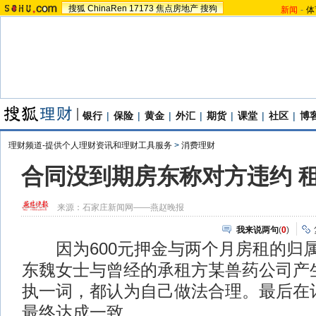
搜狐
ChinaRen
17173
焦点房地产
搜狗
新闻
-
体
银行
|
保险
|
黄金
|
外汇
|
期货
|
课堂
|
社区
|
博
理财频道-提供个人理财资讯和理财工具服务
>
消费理财
合同没到期房东称对方违约 
来源：
石家庄新闻网——燕赵晚报
我来说两句
(
0
)
因为600元押金与两个月房租的归
东魏女士与曾经的承租方某兽药公司产
执一词，都认为自己做法合理。最后在
最终达成一致。