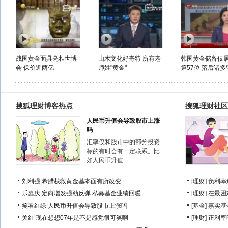
战国黄金面具亮相世博
山木文化好奇特 所有老
韩国黄金储备仅
会 保价近两亿
师姓"黄金"
第57位 落后诸多亚
搜狐理财博客热点
搜狐理财社区
人民币升值会导致股市上涨
吗
汇率仅和股市中的部分投资
标的有时会有一定联系。比
如人民币升值……
刘利强
|
希腊获救黄金基本面有所改变
[理财]
负利率
乐嘉庆
|
定向增发强劲反弹 私募基金业绩回暖
[理财]
在最困
笑看红绿
|
人民币升值会导致股市上涨吗
[基金]
嘉实基
关红
|
现在想想07年是不是感觉很可笑啊
[理财]
正利率