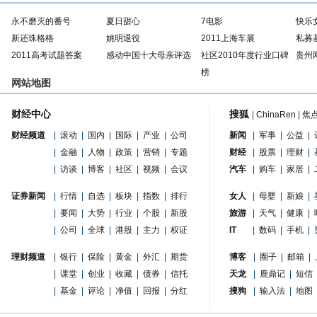
永不磨灭的番号
夏日甜心
7电影
快乐
新还珠格格
姚明退役
2011上海车展
私募
2011高考试题答案
感动中国十大母亲评选
社区2010年度行业口碑
贵州
榜
网站地图
财经中心
搜狐
|
ChinaRen
|
焦
财经频道
|
滚动
|
国内
|
国际
|
产业
|
公司
新闻
|
军事
|
公益
|
|
金融
|
人物
|
政策
|
营销
|
专题
财经
|
股票
|
理财
|
|
访谈
|
博客
|
社区
|
视频
|
会议
汽车
|
购车
|
家居
|
证券新闻
|
行情
|
自选
|
板块
|
指数
|
排行
女人
|
母婴
|
新娘
|
|
要闻
|
大势
|
行业
|
个股
|
新股
旅游
|
天气
|
健康
|
|
公司
|
全球
|
港股
|
主力
|
权证
IT
|
数码
|
手机
|
理财频道
|
银行
|
保险
|
黄金
|
外汇
|
期货
博客
|
圈子
|
邮箱
|
|
课堂
|
创业
|
收藏
|
债券
|
信托
天龙
|
鹿鼎记
|
短信
|
基金
|
评论
|
净值
|
回报
|
分红
搜狗
|
输入法
|
地图