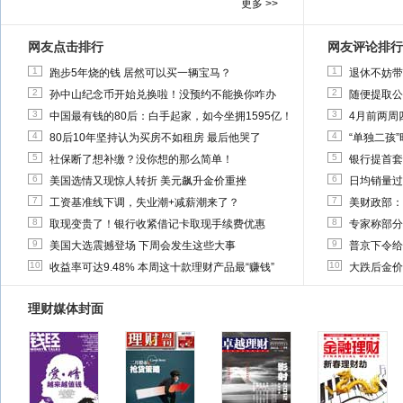
更多 >>
网友点击排行
网友评论排行
1
1
跑步5年烧的钱 居然可以买一辆宝马？
退休不妨带
2
2
孙中山纪念币开始兑换啦！没预约不能换你咋办
随便提取公
3
3
中国最有钱的80后：白手起家，如今坐拥1595亿！
4月前两周
4
4
80后10年坚持认为买房不如租房 最后他哭了
“单独二孩
5
5
社保断了想补缴？没你想的那么简单！
银行提首套
6
6
美国选情又现惊人转折 美元飙升金价重挫
日均销量过
7
7
工资基准线下调，失业潮+减薪潮来了？
美财政部：
8
8
取现变贵了！银行收紧借记卡取现手续费优惠
专家称部分
9
9
美国大选震撼登场 下周会发生这些大事
普京下令给
10
10
收益率可达9.48% 本周这十款理财产品最“赚钱”
大跌后金价
理财媒体封面