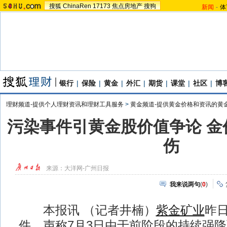
搜狐
ChinaRen
17173
焦点房地产
搜狗
新闻
-
体
银行
|
保险
|
黄金
|
外汇
|
期货
|
课堂
|
社区
|
博
理财频道-提供个人理财资讯和理财工具服务
>
黄金频道-提供黄金价格和资讯的黄
污染事件引黄金股价值争论 金
伤
来源：
大洋网-广州日报
我来说两句
(
0
)
本报讯 （记者井楠）
紫金矿业
昨
件，声称7月3日由于前阶段的持续强