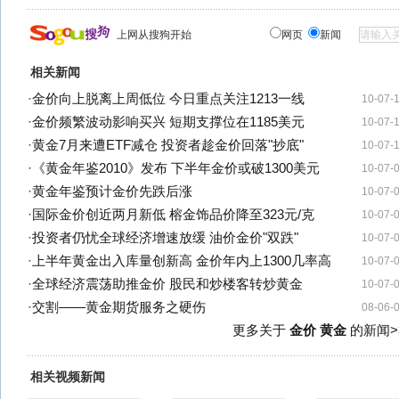
上网从搜狗开始
网页
新闻
相关新闻
·
金价向上脱离上周低位 今日重点关注1213一线
10-07-
·
金价频繁波动影响买兴 短期支撑位在1185美元
10-07-
·
黄金7月来遭ETF减仓 投资者趁金价回落"抄底"
10-07-
·
《黄金年鉴2010》发布 下半年金价或破1300美元
10-07-
·
黄金年鉴预计金价先跌后涨
10-07-
·
国际金价创近两月新低 榕金饰品价降至323元/克
10-07-
·
投资者仍忧全球经济增速放缓 油价金价"双跌"
10-07-
·
上半年黄金出入库量创新高 金价年内上1300几率高
10-07-
·
全球经济震荡助推金价 股民和炒楼客转炒黄金
10-07-
·
交割——黄金期货服务之硬伤
08-06-
更多关于
金价 黄金
的新闻>
相关视频新闻