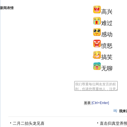
新闻表情
高兴
难过
感动
愤怒
搞笑
无聊
[Ctrl+Enter]
我来
二月二抬头龙见喜
直击归真堂养