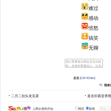
难过
感动
愤怒
搞笑
无聊
[Ctrl+Enter]
我来
二月二抬头龙见喜
直击归真堂养
上网从搜狗开始
网页
新闻