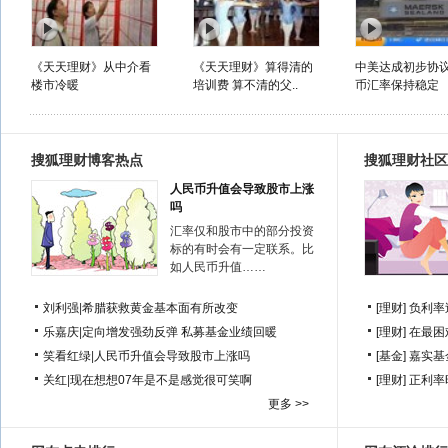
《天天理财》从中介看
《天天理财》算得清的
中美达成初步协议
楼市冷暖
培训费 算不清的父..
币汇率保持稳定
搜狐理财博客热点
搜狐理财社区
人民币升值会导致股市上涨
吗
汇率仅和股市中的部分投资
标的有时会有一定联系。比
如人民币升值……
刘利强
|
希腊获救黄金基本面有所改变
[理财]
负利率
乐嘉庆
|
定向增发强劲反弹 私募基金业绩回暖
[理财]
在最困
笑看红绿
|
人民币升值会导致股市上涨吗
[基金]
嘉实基
关红
|
现在想想07年是不是感觉很可笑啊
[理财]
正利率
更多 >>