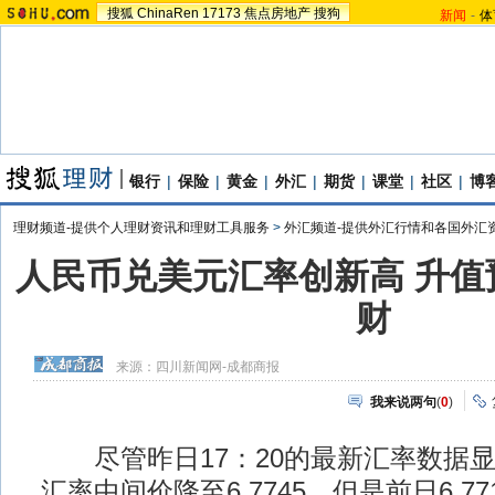
搜狐
ChinaRen
17173
焦点房地产
搜狗
新闻
-
体
银行
|
保险
|
黄金
|
外汇
|
期货
|
课堂
|
社区
|
博
理财频道-提供个人理财资讯和理财工具服务
>
外汇频道-提供外汇行情和各国外汇
人民币兑美元汇率创新高 升值
财
来源：
四川新闻网-成都商报
我来说两句
(
0
)
尽管昨日17：20的最新汇率数据显
汇率中间价降至6.7745，但是前日6.7