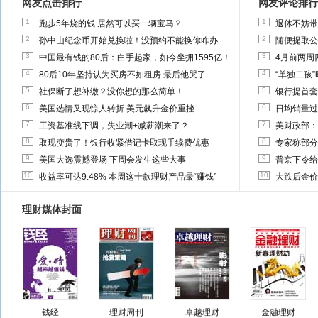
网友点击排行
网友评论排行
1
1
跑步5年烧的钱 居然可以买一辆宝马？
退休不妨带
2
2
孙中山纪念币开始兑换啦！没预约不能换你咋办
随便提取公
3
3
中国最有钱的80后：白手起家，如今坐拥1595亿！
4月前两周
4
4
80后10年坚持认为买房不如租房 最后他哭了
“单独二孩
5
5
社保断了想补缴？没你想的那么简单！
银行提首套
6
6
美国选情又现惊人转折 美元飙升金价重挫
日均销量过
7
7
工资基准线下调，失业潮+减薪潮来了？
美财政部：
8
8
取现变贵了！银行收紧借记卡取现手续费优惠
专家称部分
9
9
美国大选震撼登场 下周会发生这些大事
普京下令给
10
10
收益率可达9.48% 本周这十款理财产品最“赚钱”
大跌后金价
理财媒体封面
钱经
理财周刊
卓越理财
金融理财