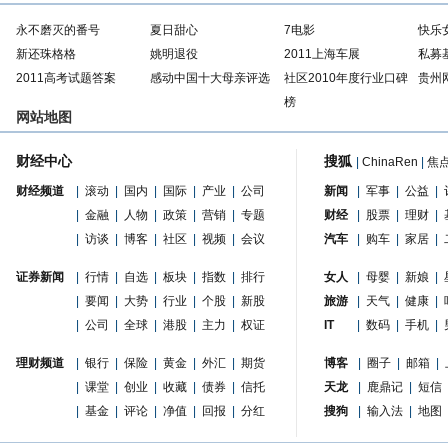
永不磨灭的番号
夏日甜心
7电影
快乐
新还珠格格
姚明退役
2011上海车展
私募
2011高考试题答案
感动中国十大母亲评选
社区2010年度行业口碑
贵州
榜
网站地图
财经中心
搜狐
|
ChinaRen
|
焦
财经频道
|
滚动
|
国内
|
国际
|
产业
|
公司
新闻
|
军事
|
公益
|
|
金融
|
人物
|
政策
|
营销
|
专题
财经
|
股票
|
理财
|
|
访谈
|
博客
|
社区
|
视频
|
会议
汽车
|
购车
|
家居
|
证券新闻
|
行情
|
自选
|
板块
|
指数
|
排行
女人
|
母婴
|
新娘
|
|
要闻
|
大势
|
行业
|
个股
|
新股
旅游
|
天气
|
健康
|
|
公司
|
全球
|
港股
|
主力
|
权证
IT
|
数码
|
手机
|
理财频道
|
银行
|
保险
|
黄金
|
外汇
|
期货
博客
|
圈子
|
邮箱
|
|
课堂
|
创业
|
收藏
|
债券
|
信托
天龙
|
鹿鼎记
|
短信
|
基金
|
评论
|
净值
|
回报
|
分红
搜狗
|
输入法
|
地图