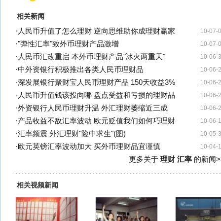
相关新闻
·
人民币升值了怎么理财 逆向思维助你成理财赢家
10-07-
·
"弹性汇率"致外币理财产品激增
10-07-
·
人民币汇改重启 本外币理财产品"冰火两重天"
10-06-
·
中外资银行积极推出各类人民币理财品
10-06-
·
深发展银行聚财宝人民币理财产品 150天收益3%
10-06-
·
人民币升值钱该投向哪 盘点受益和亏损的理财品
10-06-
·
外资银行人民币理财升温 外汇理财萎缩近三成
10-06-
·
产品收益不敌汇率波动 欧元贬值我们如何巧理财
10-06-
·
汇率频震 外汇理财"险中求生"(图)
10-05-
·
欧元英镑汇率波动加大 买外币理财品宜谨慎
10-04-
更多关于
理财 汇率
的新闻>
相关视频新闻