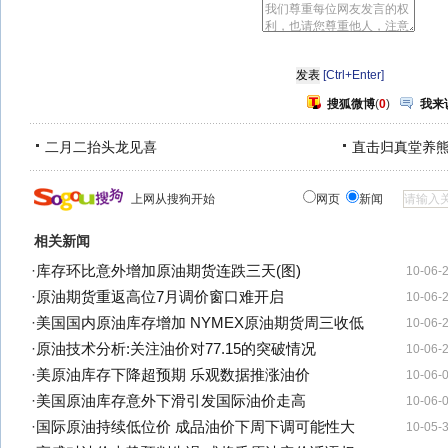
[Ctrl+Enter]
搜狐微博
(
0
)
我来
二月二抬头龙见喜
直击归真堂养
上网从搜狗开始
网页
新闻
相关新闻
·
库存环比意外增加原油期货连跌三天(图)
10-06-
·
原油期货重返高位7月调价窗口难开启
10-06-
·
美国国内原油库存增加 NYMEX原油期货周三收低
10-06-
·
原油技术分析:关注油价对77.15的突破情况
10-06-
·
美原油库存下降超预期 乐观数据推涨油价
10-06-
·
美国原油库存意外下滑引发国际油价走高
10-06-
·
国际原油持续低位价 成品油价下周下调可能性大
10-05-