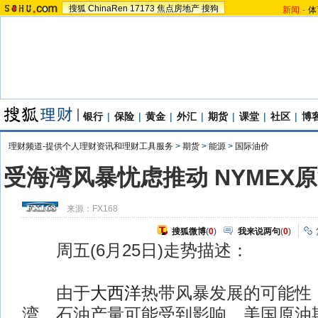
搜狐
ChinaRen
17173
焦点房地产
搜狗
新闻
-
体
银行
|
保险
|
黄金
|
外汇
|
期货
|
课堂
|
社区
|
博
理财频道-提供个人理财资讯和理财工具服务
>
期货
>
能源
>
国际油价
受海湾风暴忧虑推动 NYMEX
来源：
FX168
搜狐微博
(
0
)
我来说两句
(
0
)
周五(6月25日)走势描述：
由于
大西洋
热带风暴发展的可能性
湾，石油产量可能受到影响，美国原油