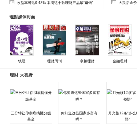
10
10
收益率可达9.48% 本周这十款理财产品最“赚钱”
大跌后金价
理财媒体封面
钱经
理财周刊
卓越理财
金融理财
理财·大视野
三分钟让你彻底搞懂分级
你知道这些国家多富有
月光族12条“多
基金
吗？
悟”