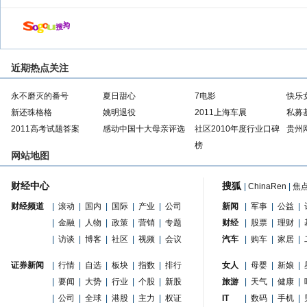
近期热点关注
永不磨灭的番号
夏日甜心
7电影
快乐
新还珠格格
姚明退役
2011上海车展
私募
2011高考试题答案
感动中国十大母亲评选
社区2010年度行业口碑
贵州
榜
网站地图
财经中心
搜狐
|
ChinaRen
|
焦
财经频道
|
滚动
|
国内
|
国际
|
产业
|
公司
新闻
|
军事
|
公益
|
|
金融
|
人物
|
政策
|
营销
|
专题
财经
|
股票
|
理财
|
|
访谈
|
博客
|
社区
|
视频
|
会议
汽车
|
购车
|
家居
|
证券新闻
|
行情
|
自选
|
板块
|
指数
|
排行
女人
|
母婴
|
新娘
|
|
要闻
|
大势
|
行业
|
个股
|
新股
旅游
|
天气
|
健康
|
|
公司
|
全球
|
港股
|
主力
|
权证
IT
|
数码
|
手机
|