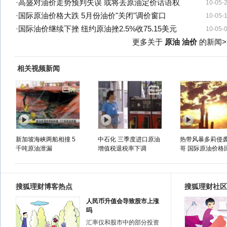
·
高盛对油价走势预判失误 或将丢原油定价话语权
10-05-
·
国际原油价格大跌 5月份油价"关闭"调价窗口
10-05-
·
国际油价继续下挫 纽约原油挫2.5%收75.15美元
10-05-
更多关于
原油 油价
的新闻>
相关视频新闻
新加坡海峡两船相撞 5
中石化 三季度进口原油
热带风暴多莉侵
千吨原油泄漏
增值税退税率下调
哥 国际原油价格
搜狐理财博客热点
搜狐理财社区
人民币升值会导致股市上涨
吗
汇率仅和股市中的部分投资