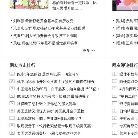
标的有时会有一定联系。比
如人民币升值……
刘利强
|
希腊获救黄金基本面有所改变
[理财]
负利率
乐嘉庆
|
定向增发强劲反弹 私募基金业绩回暖
[理财]
在最困
笑看红绿
|
人民币升值会导致股市上涨吗
[基金]
嘉实基
关红
|
现在想想07年是不是感觉很可笑啊
[理财]
正利率
更多 >>
网友点击排行
网友评论排行
1
1
跑步5年烧的钱 居然可以买一辆宝马？
退休不妨带
2
2
孙中山纪念币开始兑换啦！没预约不能换你咋办
随便提取公
3
3
中国最有钱的80后：白手起家，如今坐拥1595亿！
4月前两周
4
4
80后10年坚持认为买房不如租房 最后他哭了
“单独二孩
5
5
社保断了想补缴？没你想的那么简单！
银行提首套
6
6
美国选情又现惊人转折 美元飙升金价重挫
日均销量过
7
7
工资基准线下调，失业潮+减薪潮来了？
美财政部：
8
8
取现变贵了！银行收紧借记卡取现手续费优惠
专家称部分
9
9
美国大选震撼登场 下周会发生这些大事
普京下令给