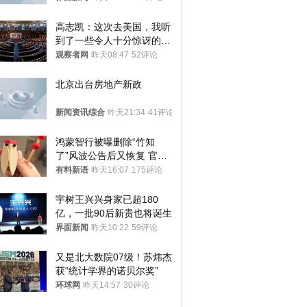
高志凯：这次去美国，我听
到了一些令人十分惊讶的消
息
观察者网
昨天08:47
52评论
北京出台房地产新政
新闻资讯综合
昨天21:34
41评论
鸿蒙智行被曝删除“竹知
了”风波公告后又恢复 官媒
曾力挺：劝华为要大度的，
有料新语
昨天16:07
175评论
你们适不适合？
宇树王兴兴身家已超180
亿，一批90后新贵也将诞生
界面新闻
昨天10:22
59评论
又是北大数院07级！苏炜杰
获“统计学界的诺贝尔奖”
环球网
昨天14:57
30评论