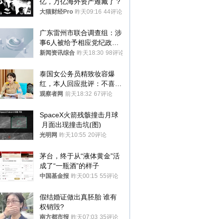
亿，万亿海外资产难藏了？
大猫财经Pro
昨天09:16
44评论
广东雷州市联合调查组：涉
事6人被给予相应党纪政务
处分和组织处理
新闻资讯综合
昨天18:30
98评论
泰国女公务员精致妆容爆
红，本人回应批评：不喜欢
就别看
观察者网
前天18:32
67评论
SpaceX火箭残骸撞击月球
 月面出现撞击坑(图)
光明网
昨天10:55
20评论
茅台，终于从“液体黄金”活
成了“一瓶酒”的样子
中国基金报
昨天00:15
55评论
假结婚证做出真胚胎 谁有
权销毁?
南方都市报
昨天07:03
35评论