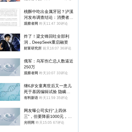
桃酥中吃出金属牙冠？泸溪
河发布调查结论：消费者已
澄清，所发视频情况不属实
观察者网
昨天11:47
30评论
炸了！梁文锋回吐全部利
润，DeepSeek重启融资
财富研究所
前天16:07
36评论
俄军：乌军伤亡总人数逼近
250万
观察者网
昨天10:07
33评论
继6岁女童离世后又一患儿
死于基因编辑试验 隐瞒一
年才对外披露
有料新语
昨天11:59
35评论
网友曝公司实行“上四休
三”，但要降薪1000元，不
接受只能辞职
光明网
昨天15:05
67评论