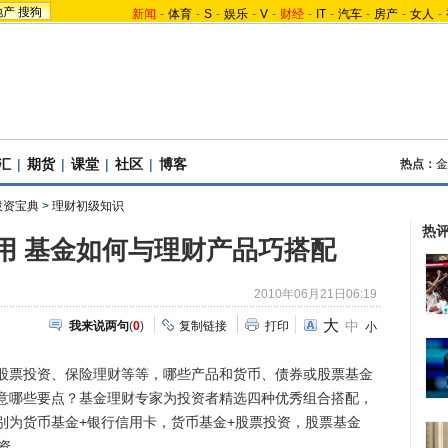
地产
搜狗
新闻
-
体育
-
S
-
娱乐
-
V
-
财经
-
IT
-
汽车
-
房产
-
女人
-
汇
|
期货
|
课堂
|
社区
|
博客
热点：
金
投资宝典
>
理财初级知识
热
用 基金如何与理财产品巧搭配
2010年06月21日06:19
大
中
我来说两句
(
0
)
复制链接
打印
小
票投资、保险理财等等，哪些产品和货币、债券或股票基金
意哪些要点？基金理财专家为投资者精选四种优秀组合搭配，
别为货币基金+银行信用卡，货币基金+股票投资，股票基金
资。