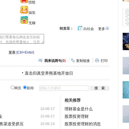
愤怒
搞笑
无聊
转发至：
白社会
更多
开
心
人
网
人
豆
网
瓣
爱
分
[Ctrl+Enter]
享
我来说两句
(
0
)
复制链接
打印
直击归真堂养熊基地开放日
网页
新闻
相关推荐
理财基金是什么
10-06-17
金
股票投资理财
10-06-17
销售渠道受挤压
股票投资理财的消息
10-06-14