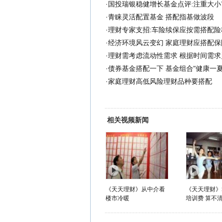
·
国投瑞银稳健增长基金点评:注重大小
·
青睐灵活配置基金 搭配指基做波段
·
理财专家支招:车险续保应按需搭配险
·
经济环境风云变幻 家庭理财应搭配保
·
理财需考虑流动性需求 根据时间需求
·
债券基金搭配一下 基金组合"健康一夏
·
家庭理财高低风险理财品种要搭配
相关视频新闻
《天天理财》从中介看
《天天理财》
楼市冷暖
培训费 算不清