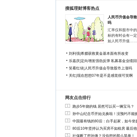
搜狐理财博客热点
人民币升值会导致
吗
汇率仅和股市中的
标的有时会有一定
如人民币升值……
刘利强
|
希腊获救黄金基本面有所改变
乐嘉庆
|
定向增发强劲反弹 私募基金业绩回
笑看红绿
|
人民币升值会导致股市上涨吗
关红
|
现在想想07年是不是感觉很可笑啊
网友点击排行
1
跑步5年烧的钱 居然可以买一辆宝马？
2
孙中山纪念币开始兑换啦！没预约不能
3
中国最有钱的80后：白手起家，如今坐拥
4
80后10年坚持认为买房不如租房 最后
5
社保断了想补缴？没你想的那么简单！