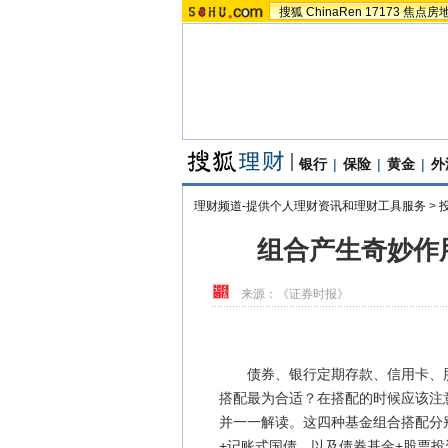
搜狐
ChinaRen
17173
焦点房
银行
|
保险
|
黄金
|
外
理财频道-提供个人理财资讯和理财工具服务
>
组合产生奇妙作
来源：
《证券时报》
债券、银行定期存款、信用卡、股
搭配最为合适？在搭配的时候应该注
并一一解读。这四种基金组合搭配分
+记账式国债，以及债券基金+股票投