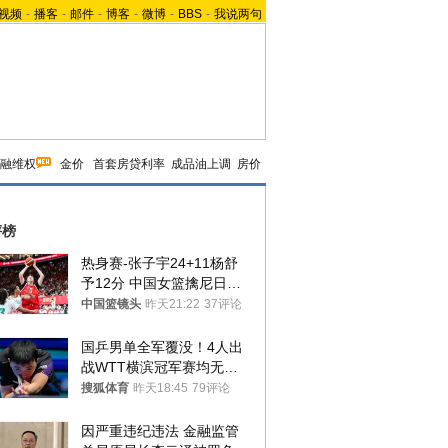
视频
-
播客
-
邮件
-
博客
-
微博
-
BBS
-
我说两句
融维权
金价
首套房贷利率
成品油上调
房价
评榜
热身赛-张子宇24+11杨舒
予12分 中国女篮擒尼日利
亚
中国篮镜头
昨天21:22
37评论
国乒男单全军覆没！4人出
战WTT横滨冠军赛均无缘
八强
搜狐体育
昨天18:45
79评论
因严重违纪违法 金融监管