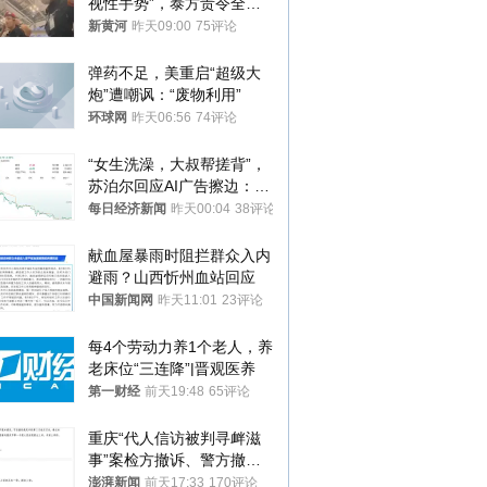
视性手势”，泰方责令全面
调查，对责任人采取最严厉
新黄河
昨天09:00
75评论
处分
弹药不足，美重启“超级大
炮”遭嘲讽：“废物利用”
环球网
昨天06:56
74评论
“女生洗澡，大叔帮搓背”，
苏泊尔回应AI广告擦边：视
频全下架，已强化内容管理
每日经济新闻
昨天00:04
38评论
与审核
献血屋暴雨时阻拦群众入内
避雨？山西忻州血站回应
中国新闻网
昨天11:01
23评论
每4个劳动力养1个老人，养
老床位“三连降”|晋观医养
第一财经
前天19:48
65评论
重庆“代人信访被判寻衅滋
事”案检方撤诉、警方撤
案，两被告人获国赔
澎湃新闻
前天17:33
170评论