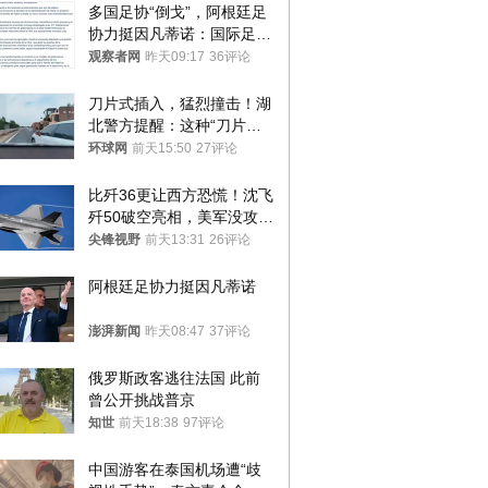
多国足协“倒戈”，阿根廷足
协力挺因凡蒂诺：国际足联
今后应继续在其领导下前行
观察者网
昨天09:17
36评论
刀片式插入，猛烈撞击！湖
北警方提醒：这种“刀片超
车”，太危险了
环球网
前天15:50
27评论
比歼36更让西方恐慌！沈飞
歼50破空亮相，美军没攻克
的技术被拿下
尖锋视野
前天13:31
26评论
阿根廷足协力挺因凡蒂诺
澎湃新闻
昨天08:47
37评论
俄罗斯政客逃往法国 此前
曾公开挑战普京
知世
前天18:38
97评论
中国游客在泰国机场遭“歧