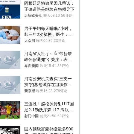
阿根廷足协致函因凡蒂诺：
正确道路是继续在您领导下
足坛欧美汇
昨天08:16
56评论
男子平均每天睡眠7小时，
却三年2次脑梗，医生：这
样睡觉更伤身
大众网
昨天09:36
23评论
河南省人社厅回应“带薪错
峰休假通知”引关注：表述
不够准确，待修改后印发
界面新闻
昨天15:41
38评论
河南公安机关查实“三支一
扶”招募笔试存在组织作弊
犯罪行为
新京报
昨天16:28
279评论
三连胜！赵松源传射U17国
足2-1勒沃库森U17 淘汰赛
将战河床
射门中国
前天21:50
53评论
国内顶级富豪补缴最多500