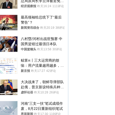
总局原局长李云泽被罢免全
国人大代表
经济观察报
昨天16:24
111评论
最高领袖给总统下了“最后
警告”？
新闻资讯综合
昨天20:19
38评论
八村塁/河村出战世预赛 中
国男篮错过最强日本队
中国篮镜头
昨天13:58
30评论
鲸算π丨三大运营商的烦
恼：用户流量越用越多，收
入却越来越少
新京报
昨天17:27
42评论
大决战来了，朝鲜导弹部队
赴俄，普京新设特殊兵种，
76岁老将扛旗
虚怀论语
昨天10:28
26评论
河南“三支一扶”笔试成绩作
废，8月22日重新组织笔试
界面新闻
昨天17:30
119评论