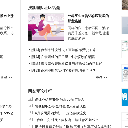
搜狐理财社区话题
股市上涨
外科医生来告诉你医院里的
那些猫腻
部分投资
同样的病，患者不同，治疗
联系。比
费用千差万别！就拿最普通
的感冒来讲……
[理财]
负利率过没过去！百姓的感受说了算
暖
[理财]
在最困难的日子里--小小蚁族的感慨
[基金]
嘉实基金管理社保业绩糟糕或为自己抬轿
[理财]
正利率时代我们的资产就增值了吗？
更多 >>
更多 >>
网友评论排行
1
退休不妨带带孙 解放80后年轻人
2
换你咋办
随便提取公积金对低收入者是误伤
3
1595亿！
4月前两周四大行1.9万亿存款流失
4
他哭了
“单独二孩”时代：自从有了娃咱都不差钱？
5
银行提首套房贷款门槛 购房者加利率可优先拿到钱