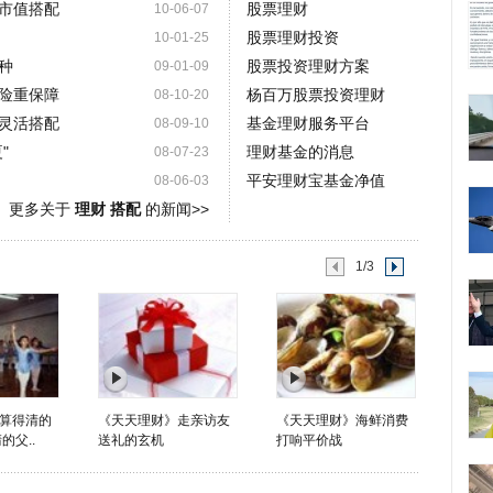
市值搭配
股票理财
10-06-07
股票理财投资
10-01-25
种
股票投资理财方案
09-01-09
险重保障
杨百万股票投资理财
08-10-20
灵活搭配
基金理财服务平台
08-09-10
"
理财基金的消息
08-07-23
平安理财宝基金净值
08-06-03
更多关于
理财 搭配
的新闻>>
1/3
算得清的
《天天理财》走亲访友
《天天理财》海鲜消费
的父..
送礼的玄机
打响平价战