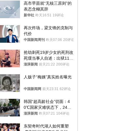
高市早苗就“无核三原则”的
表态含糊其辞
新华社
昨天16:51
19评论
再次炸场，梁文锋的克制与
代价
中国新闻周刊
昨天07:06
20评论
抢劫刺死19岁少女的死刑改
死缓当事人自述：出狱11年
间始终刻意躲避被害人家属
澎湃新闻
前天21:22
200评论
人贩子“梅姨”真实姓名曝光
中国新闻网
前天23:31
62评论
韩国“超高龄社会”切面：4
0℃国家灾难状态下，2400
名首尔老人还在巷子里收废
澎湃新闻
昨天07:21
104评论
纸
东契奇时代湖人如何重塑