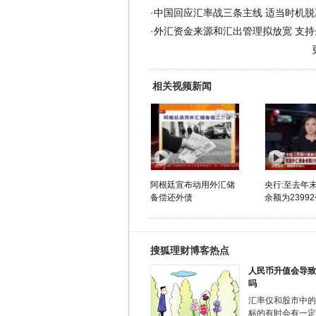
·
中国回应汇率战三条主线 适当时机脱
·
外汇资金来源和汇出管理拟放宽 支
相关视频新闻
阿根廷宣布动用外汇储
央行:至去年
备偿还外债
余额为2399
搜狐理财博客热点
人民币升值会导致
吗
汇率仅和股市中的
标的有时会有一定