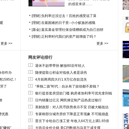
的感冒来讲……
[理财]
负利率过没过去！百姓的感受说了算
暖
[理财]
在最困难的日子里--小小蚁族的感慨
[基金]
嘉实基金管理社保业绩糟糕或为自己抬轿
[理财]
正利率时代我们的资产就增值了吗？
更多 >>
更多 >>
网友评论排行
1
退休不妨带带孙 解放80后年轻人
2
换你咋办
随便提取公积金对低收入者是误伤
3
1595亿！
4月前两周四大行1.9万亿存款流失
4
他哭了
“单独二孩”时代：自从有了娃咱都不差钱？
5
银行提首套房贷款门槛 购房者加利率可优先拿到钱
6
挫
日均销量过亿元 网民捧定制产品热卖过银行
7
美财政部：对人民币跌势表示不安 仍被大幅低估
8
费优惠
专家称部分城市房价下降是正常现象 不可能崩盘
9
普京下令给自己涨工资 年收入64万元上调1.65倍
10
“赚钱”
大跌后金价企稳 美CPI数据与乌克兰成支撑