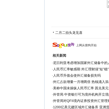
二月二抬头龙见喜
上网从搜狗开始
相关新闻
·
尼日利亚考虑增加国家外汇储备中的
·
人民币汇率敏感期 外汇理财须"短"稳
·
人民币升值会使外汇储备损失吗
·
外汇占款增量一月增两倍 热钱涌入添
·
美称中国未操纵人民币汇率 因兑美元升
·
外管局:中资银行可为境外机构开立境
·
外管局对QFII境内证券投资外汇管
·
1200亿美元建区域外汇储备库 亚洲