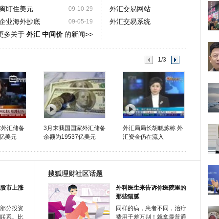
离盯住美元
外汇交易网站
09-10-29
持企业海外抄底
外汇交易系统
09-05-19
更多关于
外汇 中间价
的新闻>>
1/3
末外汇储备
3月末我国国家外汇储备
外汇局局长胡晓炼称 外
2亿美元
余额为19537亿美元
汇资金仍在流入
搜狐理财社区话题
股市上涨
外科医生来告诉你医院里的
那些猫腻
部分投资
同样的病，患者不同，治疗
联系。比
费用千差万别！就拿最普通