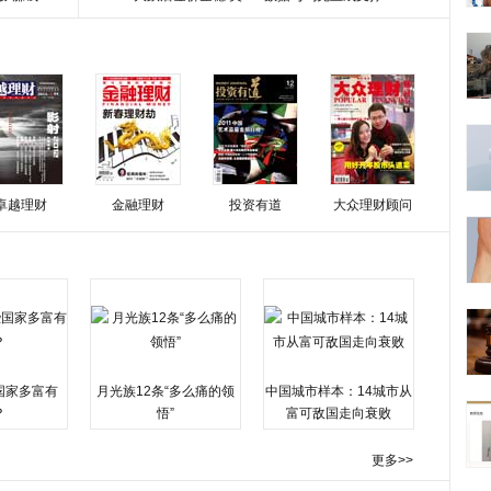
卓越理财
金融理财
投资有道
大众理财顾问
国家多富有
月光族12条“多么痛的领
中国城市样本：14城市从
？
悟”
富可敌国走向衰败
更多>>