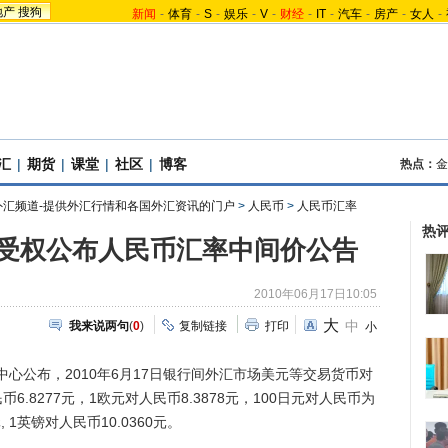
地产
搜狗
新闻
-
体育
-
S
-
娱乐
-
V
-
财经
-
IT
-
汽车
-
房产
-
女人
-
汇
|
期货
|
课堂
|
社区
|
博客
热点：
金
外汇频道-提供外汇行情和各国外汇资讯的门户
>
人民币
>
人民币汇率
热
受权公布人民币汇率中间价公告
2010年06月17日10:05
大
中
我来说两句
(
0
)
复制链接
打印
小
公布，2010年6月17日银行间外汇市场美元等交易货币对
.8277元，1欧元对人民币8.3878元，100日元对人民币为
元, 1英镑对人民币10.0360元。