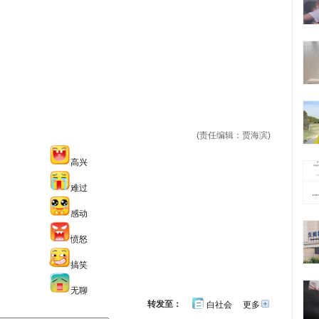
(责任编辑：贾海滨)
高兴
难过
感动
愤怒
搞笑
无聊
转发至：
白社会
更多
开
心
人