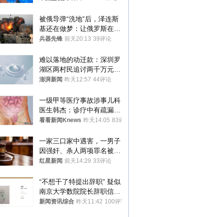
被俄导弹“洗地”后，泽连斯
基还在做梦：让俄罗斯在冬
季前求和？
兵器先锋
前天20:13
39评论
难以落地的动迁款：深圳罗
湖区两村民追讨两千万元动
迁款八年未果
澎湃新闻
昨天12:57
44评论
一级甲等医疗事故涉事儿科
医生韩杰：诊疗中有疏漏，
我认错，但不能认罪
看看新闻Knews
昨天14:05
83评论
一家三口家中遇害，一男子
因强奸、杀人两项罪名被判
死缓 最高检介入后改判无
红星新闻
前天14:29
33评论
罪
“不想干了特提出辞职” 疑似
南京大学数院院长辞职信流
传 院方回应
新闻资讯综合
昨天11:42
100评论