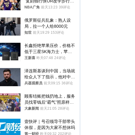
 复刻独行侠OR改学步行
者？
NBA广角
前天13:23
39评论
俄罗斯征兵乱象：熟人设
局，拉一个人给8000元
知世
前天19:29
153评论
长鑫拒绝苹果压价，价格不
低于三星SK海力士，苹果
失去了议价权
王新喜
昨天07:48
24评论
泽连斯基谈到中国，当场就
给众人下了指示，他对中国
和中乌关系，显然又有了新
兵器观察员
前天09:15
36评论
的想法
顾客结账把钱扔地上，服务
员找零钱后“霸气”照原样扔
回去
大象新闻
前天21:05
28评论
壹快评｜号召领导干部带头
休假，是因为大家不想休吗
第一财经
昨天09:32
202评论