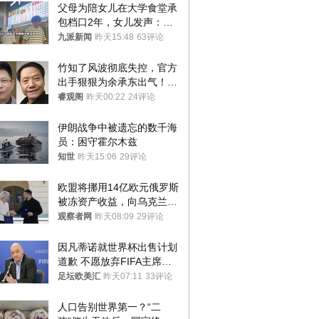
父母为陪女儿在大学食堂承
包档口2年，女儿发声：初
衷是为了陪伴，毕业后将不
九派新闻
昨天15:48
63评论
再营业
竹知了风波彻底失控，官方
出手狠狠为余承东出气！雷
军果然没说错
睿观阁
昨天00:22
24评论
伊朗战争中被遗忘的数千海
员：困守霍尔木兹
知世
昨天15:06
29评论
欧盟将挪用14亿欧元俄罗斯
被冻资产收益，向乌克兰提
供援助
观察者网
昨天08:09
29评论
因凡蒂诺就世界杯出售计划
道歉 不愿放弃FIFA主席职
位
足坛欧美汇
昨天07:11
33评论
人口告别世界第一？“二