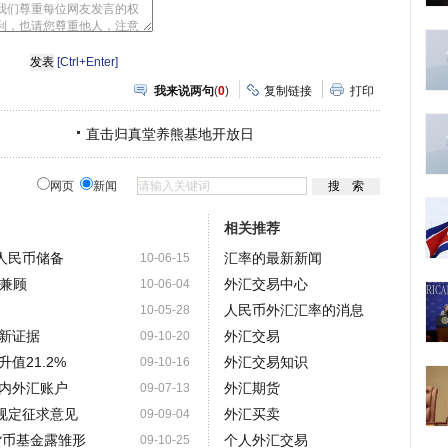
网
人
豆
网
瓣
爱
分
[Ctrl+Enter]
享
我来说两句
(
0
)
复制链接
打印
直击归真堂养熊基地开放日
网页
新闻
相关推荐
人民币储备
汇率的最新新闻
10-06-15
"兼顾
外汇交易中心
10-06-04
人民币外汇汇率的消息
10-05-28
新证据
外汇交易
09-10-20
值21.2%
外汇交易知识
09-10-16
内外汇账户
外汇期货
09-07-13
理规定征求意见
外汇买卖
09-09-04
货币基金露雏形
个人外汇交易
09-10-25