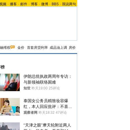
视频
-
播客
-
邮件
-
博客
-
微博
-
BBS
-
我说两句
融维权
金价
首套房贷利率
成品油上调
房价
评榜
伊朗总统执政两周年专访：
与新领袖联络困难
知世
昨天19:00
25评论
泰国女公务员精致妆容爆
红，本人回应批评：不喜欢
就别看
观察者网
昨天18:32
47评论
“天津之眼”摩天轮附近两人