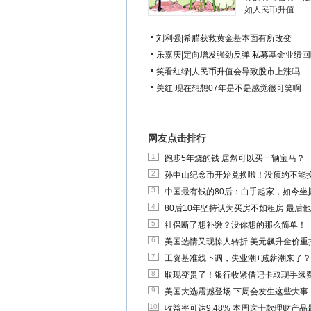
如人民币升值……
刘利强
|
希腊获救黄金基本面有所改变
乐嘉庆
|
定向增发强劲反弹 私募基金业绩回
笑看红绿
|
人民币升值会导致股市上涨吗
关红
|
现在想想07年是不是感觉很可笑啊
网友点击排行
1
跑步5年烧的钱 居然可以买一辆宝马？
2
孙中山纪念币开始兑换啦！没预约不能
3
中国最有钱的80后：白手起家，如今坐拥
4
80后10年坚持认为买房不如租房 最后
5
社保断了想补缴？没你想的那么简单！
6
美国选情又现惊人转折 美元飙升金价重
7
工资基准线下调，失业潮+减薪潮来了？
8
取现变贵了！银行收紧借记卡取现手续
9
美国大选震撼登场 下周会发生这些大事
10
收益率可达9.48% 本周这十款理财产品最