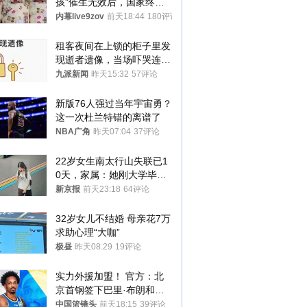
孩”催生无效后，国家终于
向住房出手了！
内幕live9zov
前天18:44
180评论
租客夜间在上锁的柜子里发
现逝者遗像，当场吓哭连夜
搬离，房东退还押金
九派新闻
昨天15:32
57评论
新版76人强过当年宇宙勇？
这一次杜兰特错的离谱了
NBA广角
昨天07:04
37评论
22岁女生南太行山失联已1
0天，家属：她刚大学毕业
想到山里旅行
新京报
前天23:18
64评论
32岁女儿不结婚 母亲花7万
求助心理“大咖”
极昼
昨天08:29
19评论
实力外援加盟！ 官方：北
京首钢签下巴里·布朗和桑
普森
中国篮镜头
前天18:15
39评论