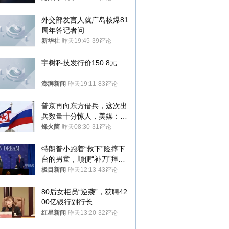
外交部发言人就广岛核爆81
周年答记者问
新华社
昨天19:45
39评论
宇树科技发行价150.8元
澎湃新闻
昨天19:11
83评论
普京再向东方借兵，这次出
兵数量十分惊人，美媒：俄
朝要动真格？
烽火菌
昨天08:30
31评论
特朗普小跑着“救下”险摔下
台的男童，顺便“补刀”拜
登：“我可不想他像拜登一
极目新闻
昨天12:13
43评论
样摔下来”
80后女柜员“逆袭”，获聘42
00亿银行副行长
红星新闻
昨天13:20
32评论