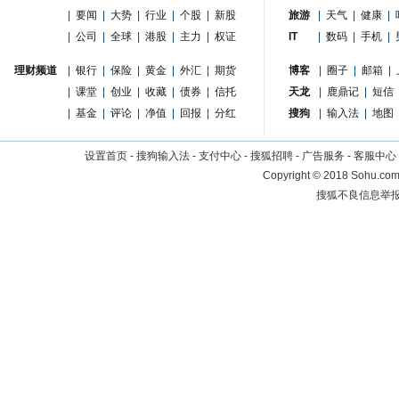
|
要闻
|
大势
|
行业
|
个股
|
新股
旅游
|
天气
|
健康
|
|
公司
|
全球
|
港股
|
主力
|
权证
IT
|
数码
|
手机
|
理财频道
|
银行
|
保险
|
黄金
|
外汇
|
期货
博客
|
圈子
|
邮箱
|
|
课堂
|
创业
|
收藏
|
债券
|
信托
天龙
|
鹿鼎记
|
短信
|
基金
|
评论
|
净值
|
回报
|
分红
搜狗
|
输入法
|
地图
设置首页
-
搜狗输入法
-
支付中心
-
搜狐招聘
-
广告服务
-
客服中心
Copyright
©
2018 Sohu.com 
搜狐不良信息举