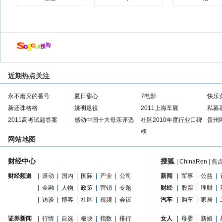
近期热点关注
永不磨灭的番号
夏日甜心
7电影
快乐
新还珠格格
姚明退役
2011上海车展
私募
2011高考试题答案
感动中国十大母亲评选
社区2010年度行业口碑
贵州
榜
网站地图
财经中心
搜狐
|
ChinaRen
|
焦
财经频道
|
滚动
|
国内
|
国际
|
产业
|
公司
新闻
|
军事
|
公益
|
|
金融
|
人物
|
政策
|
营销
|
专题
财经
|
股票
|
理财
|
|
访谈
|
博客
|
社区
|
视频
|
会议
汽车
|
购车
|
家居
|
证券新闻
|
行情
|
自选
|
板块
|
指数
|
排行
女人
|
母婴
|
新娘
|