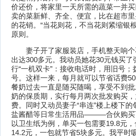
价还价，将家里一天所需的蔬菜一并买
卖的菜新鲜、齐全、便宜，比在超市里
的花销。“当花则花，不当花则紧缩银根
原则。
妻子开了家服装店，手机整天响个
出达300多元。我动员她花30元钱买了
行“一机双卡”：接收电话时，用旧号；
号。这样一来，每月就可以节省话费5
餐奶过去一直是随买随喝，享受不到批
奶的保质期，实行每月两次批发购买，
费。同时又动员妻子“串连”楼上楼下的
盐酱醋等日常生活用品———合伙购买
以卫生纸为例，单买一包需要19.8元
14.2元，一包就节省5块多元。我平