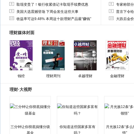
8
8
取现变贵了！银行收紧借记卡取现手续费优惠
专家称部分
9
9
美国大选震撼登场 下周会发生这些大事
普京下令给
10
10
收益率可达9.48% 本周这十款理财产品最“赚钱”
大跌后金价
理财媒体封面
钱经
理财周刊
卓越理财
金融理财
理财·大视野
三分钟让你彻底搞懂分级
你知道这些国家多富有
月光族12条“多
基金
吗？
悟”