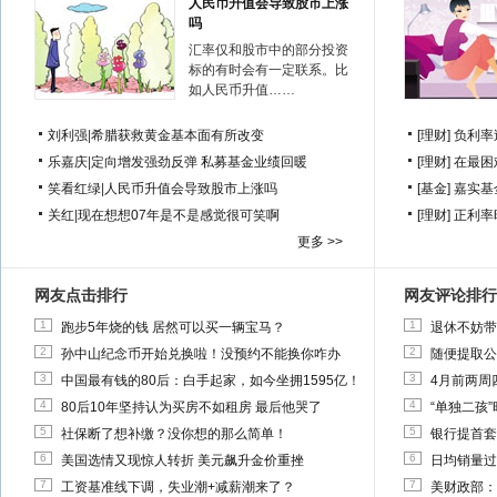
人民币升值会导致股市上涨
吗
汇率仅和股市中的部分投资
标的有时会有一定联系。比
如人民币升值……
刘利强
|
希腊获救黄金基本面有所改变
[理财]
负利率
乐嘉庆
|
定向增发强劲反弹 私募基金业绩回暖
[理财]
在最困
笑看红绿
|
人民币升值会导致股市上涨吗
[基金]
嘉实基
关红
|
现在想想07年是不是感觉很可笑啊
[理财]
正利率
更多 >>
网友点击排行
网友评论排行
1
1
跑步5年烧的钱 居然可以买一辆宝马？
退休不妨带
2
2
孙中山纪念币开始兑换啦！没预约不能换你咋办
随便提取公
3
3
中国最有钱的80后：白手起家，如今坐拥1595亿！
4月前两周
4
4
80后10年坚持认为买房不如租房 最后他哭了
“单独二孩
5
5
社保断了想补缴？没你想的那么简单！
银行提首套
6
6
美国选情又现惊人转折 美元飙升金价重挫
日均销量过
7
7
工资基准线下调，失业潮+减薪潮来了？
美财政部：