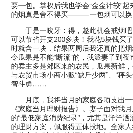
要一包。掌权后我也学会“金金计较”起
的烟真是舍不得买———一包烟可以换
于是一咬牙：得，趁此机会戒烟吧
可以节省开支200多块！我花5块钱买
时就含一块，结果两周后我还真的把烟
令瓜果是不能“断流”的，我派妻子到夜
的卖主多是郊区来的农民，瓜果新鲜，
与农贸市场小商小贩“缺斤少两”、“秤
智斗勇……
月底，我将当月的家庭各项支出一
《家庭当月理财报告》。妻子面对我月总
的“最低家庭消费纪录”，尤其是洋洋洒
的理财方案，佩服得五体投地。全家人