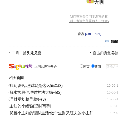
无聊
[Ctrl+Enter]
我来
二月二抬头龙见喜
直击归真堂养
上网从搜狗开始
网页
新闻
相关新闻
·
找到诀窍,理财就是这么简单(3)
10-06-
·
薪水族最佳理财方法大揭秘(2)
10-06-
·
理财规划越早越好(3)
10-06-
·
主妇的小经验[理财写手]
10-06-
·
优雅小主妇的理财生活:做个生财又旺夫的小主妇
10-06-