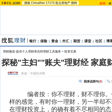
搜狐
ChinaRen
17173
焦点房地产
搜狗
新闻
-
体
银行
|
保险
|
黄金
|
外汇
|
期货
|
课堂
|
社区
|
博
理财频道-提供个人理财资讯和理财工具服务
>
投资宝典
探秘"主妇""账夫"理财经 家
来源：
中国经济网
我来说两句
(
0
)
编者按：你不理财，财不理你。但
样的感觉，有时你一理财，另一半却不
在理财投资上，的确有着不尽相同的态