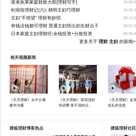
·
谁来执掌家庭财政大权[理财写手]
10-06-
·
杜啦啦理财记(六): 精明主妇巧理财
10-05-
·
主妇"不绝望" 理财有妙招
09-12-
·
有钱没钱都可理财 普通主妇悟出的生财点子
09-01-
·
日本家庭主妇理财经:余钱投资+分散投资
08-06-
更多关于
理财 主妇
的新闻>
相关视频新闻
《天天理财》从中介看
《天天理财》算得清的
《天天理财》走
楼市冷暖
培训费 算不清的父..
送礼的玄机
搜狐理财博客热点
搜狐理财社区