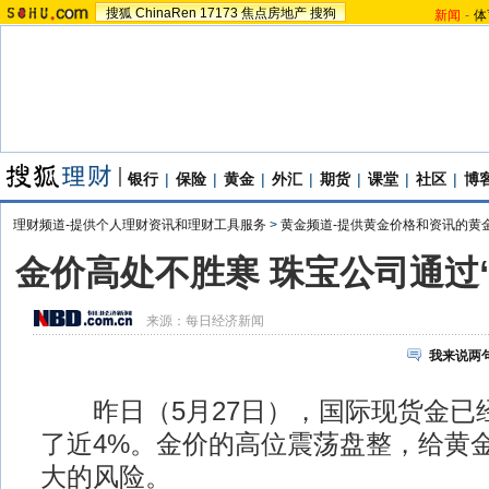
搜狐
ChinaRen
17173
焦点房地产
搜狗
新闻
-
体
银行
|
保险
|
黄金
|
外汇
|
期货
|
课堂
|
社区
|
博
理财频道-提供个人理财资讯和理财工具服务
>
黄金频道-提供黄金价格和资讯的黄
金价高处不胜寒 珠宝公司通过
来源：
每日经济新闻
我来说两
昨日（5月27日），国际现货金已
了近4%。金价的高位震荡盘整，给黄
大的风险。