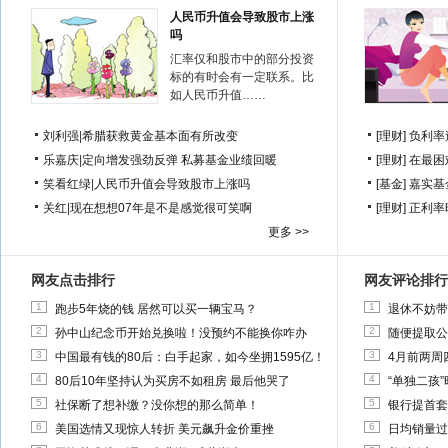
人民币升值会导致股市上涨
吗
汇率仅和股市中的部分投资
标的有时会有一定联系。比
如人民币升值……
刘利强
|
希腊获救黄金基本面有所改变
[理财]
负利率
乐嘉庆
|
定向增发强劲反弹 私募基金业绩回暖
[理财]
在最困
笑看红绿
|
人民币升值会导致股市上涨吗
[基金]
嘉实基
关红
|
现在想想07年是不是感觉很可笑啊
[理财]
正利率
更多 >>
网友点击排行
网友评论排行
1
1
跑步5年烧的钱 居然可以买一辆宝马？
退休不妨带
2
2
孙中山纪念币开始兑换啦！没预约不能换你咋办
随便提取公
3
3
中国最有钱的80后：白手起家，如今坐拥1595亿！
4月前两周
4
4
80后10年坚持认为买房不如租房 最后他哭了
“单独二孩
5
5
社保断了想补缴？没你想的那么简单！
银行提首套
6
6
美国选情又现惊人转折 美元飙升金价重挫
日均销量过