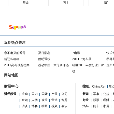
基金
吗？
悟”
近期热点关注
永不磨灭的番号
夏日甜心
7电影
快乐
新还珠格格
姚明退役
2011上海车展
私募
2011高考试题答案
感动中国十大母亲评选
社区2010年度行业口碑
贵州
榜
网站地图
财经中心
搜狐
|
ChinaRen
|
焦
财经频道
|
滚动
|
国内
|
国际
|
产业
|
公司
新闻
|
军事
|
公益
|
|
金融
|
人物
|
政策
|
营销
|
专题
财经
|
股票
|
理财
|
|
访谈
|
博客
|
社区
|
视频
|
会议
汽车
|
购车
|
家居
|