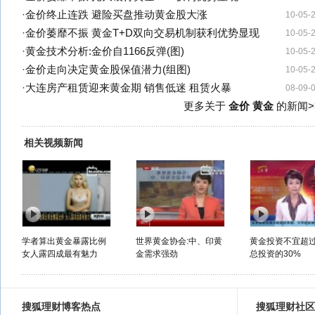
·
金价终止连跌 避险买盘推动黄金股大涨
10-05-
·
金价萎靡不振 黄金T+D双向交易机制获利优势显现
10-05-
·
黄金技术分析:金价自1166反弹(图)
10-05-
·
金价走向决定黄金股保值潜力(组图)
10-05-
·
大连房产租赁迎来黄金期 销售低迷 租赁火暴
08-09-
更多关于
金价 黄金
的新闻>
相关视频新闻
学者算出黄金暴露比例
世界黄金协会:中、印黄
黄金投资不宜超
女人露四成最有魅力
金需求强劲
总投资的30%
搜狐理财博客热点
搜狐理财社区