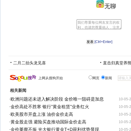
无聊
[Ctrl+Enter]
二月二抬头龙见喜
直击归真堂养
上网从搜狗开始
网页
新闻
相关新闻
·
欧洲问题还未进入解决阶段 金价唯一阻碍是加息
10-05-
·
金价高处不胜寒 银行"黄金租赁"业务红火
10-05-
·
欧美股市开盘上涨 油价金价走高
10-05-
·
黄金股走强 避险买盘推动国际金价走高
10-05-
·
金价萎靡不振 光大银行黄金T+D获利优势显现
10-05-