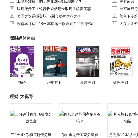
7
7
工资基准线下调，失业潮+减薪潮来了？
美财政部：
8
8
取现变贵了！银行收紧借记卡取现手续费优惠
专家称部分
9
9
美国大选震撼登场 下周会发生这些大事
普京下令给
10
10
收益率可达9.48% 本周这十款理财产品最“赚钱”
大跌后金价
理财媒体封面
钱经
理财周刊
卓越理财
金融理财
理财·大视野
三分钟让你彻底搞懂分级
你知道这些国家多富有
月光族12条“多