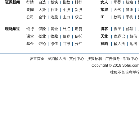
证券新闻
|
行情
|
自选
|
板块
|
指数
|
排行
女人
|
母婴
|
新娘
|
|
要闻
|
大势
|
行业
|
个股
|
新股
旅游
|
天气
|
健康
|
|
公司
|
全球
|
港股
|
主力
|
权证
IT
|
数码
|
手机
|
理财频道
|
银行
|
保险
|
黄金
|
外汇
|
期货
博客
|
圈子
|
邮箱
|
|
课堂
|
创业
|
收藏
|
债券
|
信托
天龙
|
鹿鼎记
|
短信
|
基金
|
评论
|
净值
|
回报
|
分红
搜狗
|
输入法
|
地图
设置首页
-
搜狗输入法
-
支付中心
-
搜狐招聘
-
广告服务
-
客服中心
Copyright
©
2018 Sohu.com 
搜狐不良信息举