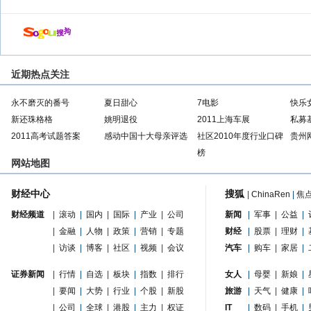
近期热点关注
永不磨灭的番号
夏日甜心
7电影
快乐
新还珠格格
姚明退役
2011上海车展
私募
2011高考试题答案
感动中国十大母亲评选
社区2010年度行业口碑
贵州
榜
网站地图
财经中心
搜狐
|
ChinaRen
|
焦
财经频道
|
滚动
|
国内
|
国际
|
产业
|
公司
新闻
|
军事
|
公益
|
|
金融
|
人物
|
政策
|
营销
|
专题
财经
|
股票
|
理财
|
|
访谈
|
博客
|
社区
|
视频
|
会议
汽车
|
购车
|
家居
|
证券新闻
|
行情
|
自选
|
板块
|
指数
|
排行
女人
|
母婴
|
新娘
|
|
要闻
|
大势
|
行业
|
个股
|
新股
旅游
|
天气
|
健康
|
|
公司
|
全球
|
港股
|
主力
|
权证
IT
|
数码
|
手机
|