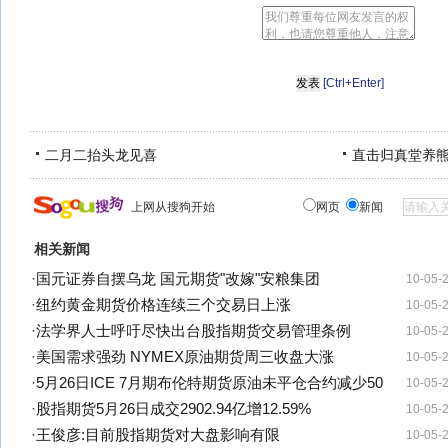
[Ctrl+Enter]
二月二抬头龙见喜
直击归真堂养
上网从搜狗开始
网页
新闻
相关新闻
·
国元证券自摆乌龙 国元期货"改嫁"安粮集团
10-05-
·
纽约黄金期货价格连续三个交易日上涨
10-05-
·
法学界人士呼吁尽快出台股指期货交易管理条例
10-05-
·
美国需求强劲 NYMEX原油期货周三收盘大涨
10-05-
·
5月26日ICE 7月期布伦特期货原油未平仓合约减少50
10-05-
·
股指期货5月26日成交2902.94亿增12.59%
10-05-
·
王俊彦:目前股指期货对大盘影响有限
10-05-