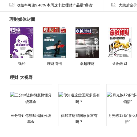
10
10
收益率可达9.48% 本周这十款理财产品最“赚钱”
大跌后金价
理财媒体封面
钱经
理财周刊
卓越理财
金融理财
理财·大视野
三分钟让你彻底搞懂分级
你知道这些国家多富有
月光族12条“多
基金
吗？
悟”