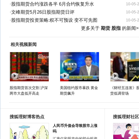
·
股指期货合约涨跌各半 6月合约恢复升水
10-05-
·
文峰期货5月26日股指期货日评
10-05-
·
股指期货投资策略:权不可预设 变不可先图
10-05-
更多关于
期货 股指
的新闻>
相关视频新闻
股指期货首次交割 沪深
美国纽约股市暴跌 黄金
《财经五连发》
两市大盘低开高走
期货飙升
货低调登场
搜狐理财博客热点
搜狐理财社区
人民币升值会导致股市上涨
吗
汇率仅和股市中的部分投资