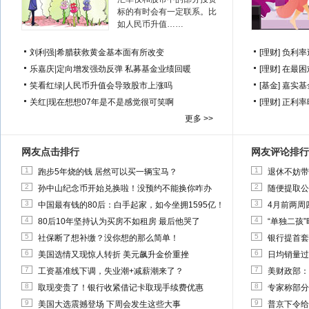
标的有时会有一定联系。比
如人民币升值……
刘利强
|
希腊获救黄金基本面有所改变
[理财]
负利率
乐嘉庆
|
定向增发强劲反弹 私募基金业绩回暖
[理财]
在最困
笑看红绿
|
人民币升值会导致股市上涨吗
[基金]
嘉实基
关红
|
现在想想07年是不是感觉很可笑啊
[理财]
正利率
更多 >>
网友点击排行
网友评论排行
1
1
跑步5年烧的钱 居然可以买一辆宝马？
退休不妨带
2
2
孙中山纪念币开始兑换啦！没预约不能换你咋办
随便提取公
3
3
中国最有钱的80后：白手起家，如今坐拥1595亿！
4月前两周
4
4
80后10年坚持认为买房不如租房 最后他哭了
“单独二孩
5
5
社保断了想补缴？没你想的那么简单！
银行提首套
6
6
美国选情又现惊人转折 美元飙升金价重挫
日均销量过
7
7
工资基准线下调，失业潮+减薪潮来了？
美财政部：
8
8
取现变贵了！银行收紧借记卡取现手续费优惠
专家称部分
9
9
美国大选震撼登场 下周会发生这些大事
普京下令给