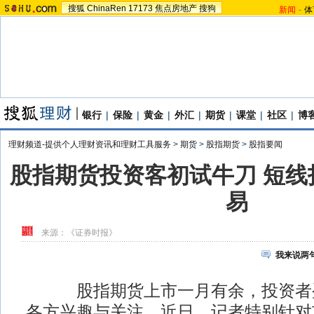
搜狐
ChinaRen
17173
焦点房地产
搜狗
新闻
-
体
银行
|
保险
|
黄金
|
外汇
|
期货
|
课堂
|
社区
|
博
理财频道-提供个人理财资讯和理财工具服务
>
期货
>
股指期货
>
股指要闻
股指期货投资客初试牛刀 短线
易
来源：
《证券时报》
我来说两
股指期货上市一月有余，投资者盈
各方兴趣与关注。近日，记者特别针对