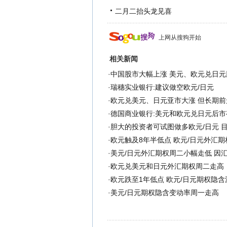
二月二抬头龙见喜
上网从搜狗开始
相关新闻
·
中国股市大幅上涨 美元、欧元兑日元
·
瑞穗实业银行:建议做空欧元/日元
·
欧元兑美元、日元亚市大涨 但长期前
·
德国商业银行:美元和欧元兑日元后市
·
胆大的投资者可试图做多欧元/日元 目
·
欧元触及8年半低点 欧元/日元外汇
·
美元/日元外汇期权周二小幅走低 因
·
欧元兑美元和日元外汇期权周二走高
·
欧元跌至1年低点 欧元/日元期权隐
·
美元/日元期权隐含变动率周一走高