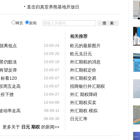
直击归真堂养熊基地开放日
网页
新闻
相关推荐
脱离低点
欧元的最新图片
10-05-24
欧元兑日元
10-05-20
景仍黯淡
外汇期权的消息
10-05-10
有望反弹
外汇期权定价
10-05-07
标看120
外汇期权交易
10-05-07
期权周五走高
招商银行外汇期权
10-05-07
汇价下挫
外汇 期权障碍
10-04-27
外汇期权买卖
10-04-06
含波动率走高
外汇期权 模拟
08-09-11
日元汇率
08-06-30
更多关于
日元 期权
的新闻>>