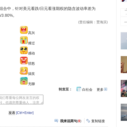
组合中，针对美元看跌/日元看涨期权的隐含波动率差为
/3.80%。
(责任编辑：贾海滨)
高兴
难过
感动
愤怒
搞笑
无聊
转发至：
白社会
更多
开
心
豆
网
瓣
[Ctrl+Enter]
我来说两句
(
0
)
复制链接