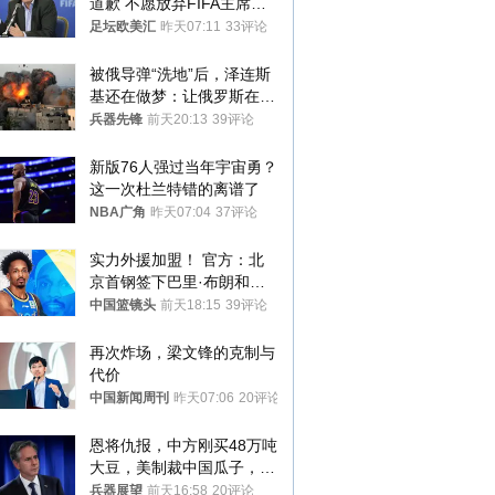
道歉 不愿放弃FIFA主席职
位
足坛欧美汇
昨天07:11
33评论
被俄导弹“洗地”后，泽连斯
基还在做梦：让俄罗斯在冬
季前求和？
兵器先锋
前天20:13
39评论
新版76人强过当年宇宙勇？
这一次杜兰特错的离谱了
NBA广角
昨天07:04
37评论
实力外援加盟！ 官方：北
京首钢签下巴里·布朗和桑
普森
中国篮镜头
前天18:15
39评论
再次炸场，梁文锋的克制与
代价
中国新闻周刊
昨天07:06
20评论
恩将仇报，中方刚买48万吨
大豆，美制裁中国瓜子，布
林肯措辞变了
兵器展望
前天16:58
20评论