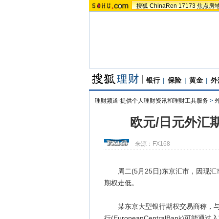
搜狐
ChinaRen
17173
焦点房
银行
|
保险
|
黄金
|
外
理财频道-提供个人理财资讯和理财工具服务
>
欧元/日元外汇
来源：
FX168
周二(5月25日)东京汇市，因现汇
期权走低。
某东京大型银行期权交易商称，与5
行(EuropeanCentralBan