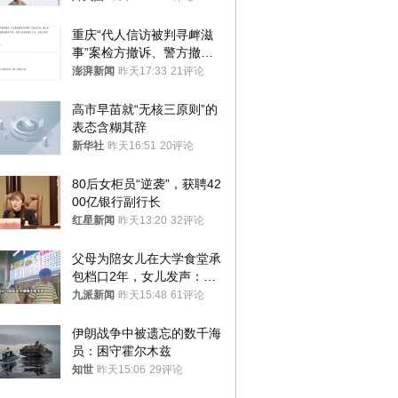
重庆“代人信访被判寻衅滋
事”案检方撤诉、警方撤
案，两被告人获国赔
澎湃新闻
昨天17:33
21评论
高市早苗就“无核三原则”的
表态含糊其辞
新华社
昨天16:51
20评论
80后女柜员“逆袭”，获聘42
00亿银行副行长
红星新闻
昨天13:20
32评论
父母为陪女儿在大学食堂承
包档口2年，女儿发声：初
衷是为了陪伴，毕业后将不
九派新闻
昨天15:48
61评论
再营业
伊朗战争中被遗忘的数千海
员：困守霍尔木兹
知世
昨天15:06
29评论