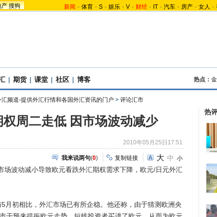
地产
搜狗
新闻
-
体育
-
S
-
娱乐
-
V
-
财经
-
IT
-
汽车
-
房产
-
女人
-
汇
|
期货
|
课堂
|
社区
|
博客
热点：
金
外汇频道-提供外汇行情和各国外汇资讯的门户
>
评论汇市
热
期权周二走低 因市场波动减少
2010年05月25日17:51
大
中
我来说两句
(
0
)
复制链接
小
市场波动减小导致欧元看跌外汇期权需求下降，欧元/日元外汇
月初相比，外汇市场已有所企稳。他还称，由于猜测欧洲央
k)可能通过入市干预来提振欧元走势，短线投资者买进了欧元，从而为欧元