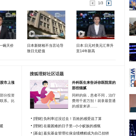
1/3
元一碗天价
日本新财相不当言论导
日本:日元对美元汇率升
致日元贬值
至14年新高
搜狐理财社区话题
股市上涨
外科医生来告诉你医院里的
那些猫腻
部分投资
同样的病，患者不同，治疗
联系。比
费用千差万别！就拿最普通
的感冒来讲……
[理财]
负利率过没过去！百姓的感受说了算
暖
[理财]
在最困难的日子里--小小蚁族的感慨
[基金]
嘉实基金管理社保业绩糟糕或为自己抬轿