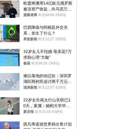
欧盟将挪用14亿欧元俄罗斯
被冻资产收益，向乌克兰提
供援助
观察者网
昨天08:09
29评论
巴西降级与阿根廷外交关
系，发生了什么？
界面新闻
昨天10:27
28评论
32岁女儿不结婚 母亲花7万
求助心理“大咖”
极昼
昨天08:29
19评论
难以落地的动迁款：深圳罗
湖区两村民追讨两千万元动
迁款八年未果
澎湃新闻
昨天12:57
42评论
22岁女生南太行山失联已1
0天，家属：她刚大学毕业
想到山里旅行
新京报
前天23:18
63评论
因凡蒂诺就世界杯出售计划