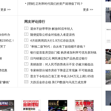
[理财]
正利率时代我们的资产就增值了吗？
更多 >>
更多 >>
网友评论排行
1
退休不妨带带孙 解放80后年轻人
2
换你咋办
随便提取公积金对低收入者是误伤
3
1595亿！
4月前两周四大行1.9万亿存款流失
4
他哭了
“单独二孩”时代：自从有了娃咱都不差钱？
5
银行提首套房贷款门槛 购房者加利率可优先拿到钱
6
挫
日均销量过亿元 网民捧定制产品热卖过银行
7
美财政部：对人民币跌势表示不安 仍被大幅低估
8
费优惠
专家称部分城市房价下降是正常现象 不可能崩盘
9
普京下令给自己涨工资 年收入64万元上调1.65倍
10
“赚钱”
大跌后金价企稳 美CPI数据与乌克兰成支撑