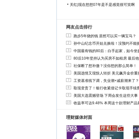
关红
|
现在想想07年是不是感觉很可笑啊
网友点击排行
1
跑步5年烧的钱 居然可以买一辆宝马？
2
孙中山纪念币开始兑换啦！没预约不能
3
中国最有钱的80后：白手起家，如今坐拥
4
80后10年坚持认为买房不如租房 最后
5
社保断了想补缴？没你想的那么简单！
6
美国选情又现惊人转折 美元飙升金价重
7
工资基准线下调，失业潮+减薪潮来了？
8
取现变贵了！银行收紧借记卡取现手续
9
美国大选震撼登场 下周会发生这些大事
10
收益率可达9.48% 本周这十款理财产品最
理财媒体封面