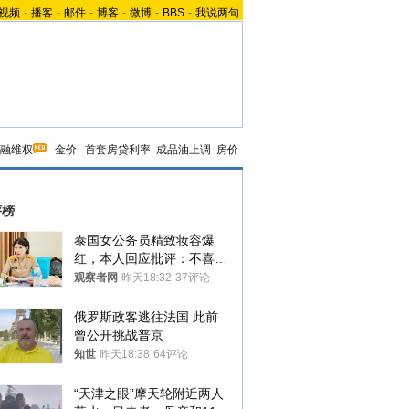
视频
-
播客
-
邮件
-
博客
-
微博
-
BBS
-
我说两句
融维权
金价
首套房贷利率
成品油上调
房价
评榜
泰国女公务员精致妆容爆
红，本人回应批评：不喜欢
就别看
观察者网
昨天18:32
37评论
俄罗斯政客逃往法国 此前
曾公开挑战普京
知世
昨天18:38
64评论
“天津之眼”摩天轮附近两人