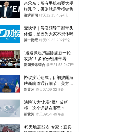
余承东：所有手机都要大规
模涨价，否则就是亏损销售
澎湃新闻
昨天12:15
45评论
壹快评｜号召领导干部带头
休假，是因为大家不想休吗
第一财经
昨天09:32
202评论
“迅速掀起扫黑除恶新一轮
攻势”！多省份密集部署，
公布举报方式
新闻资讯综合
前天21:53
247评论
协议接近达成，伊朗披露海
峡新航道通行细节，美方再
提“倒计时”
新黄河
昨天07:09
32评论
法院认为“老登”属年龄贬
损，这个词错在哪里？
新黄河
昨天09:54
49评论
45天地震32次 专家：宜宾