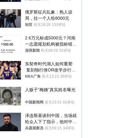
俄罗斯征兵乱象：熟人设
局，拉一个人给8000元
知世
前天19:29
153评论
2.6万元标成5000元？河南
一志愿规划机构被指标错学
费致考生复读
澎湃新闻
昨天09:29
32评论
东契奇时代湖人如何重塑
 复刻独行侠OR改学步行
者？
NBA广角
前天13:23
39评论
人贩子“梅姨”真实姓名曝光
中国新闻网
前天23:31
62评论
泽连斯基谈到中国，当场就
给众人下了指示，他对中国
和中乌关系，显然又有了新
兵器观察员
前天09:15
34评论
的想法