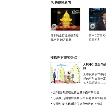
相关视频新闻
日本纯金打造最昂贵冰
日本:1万日
激凌 售30万日元
拉面问世
搜狐理财博客热点
人民币升值会导致
吗
汇率仅和股市中的
标的有时会有一定
如人民币升值……
刘利强
|
希腊获救黄金基本面有所改变
乐嘉庆
|
定向增发强劲反弹 私募基金业绩回
笑看红绿
|
人民币升值会导致股市上涨吗