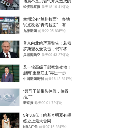
地震不是页岩气开采造成的
经济观察报
前天18:19
41评论
兰州没有“兰州拉面”，多地
试点改名“青海拉面”，有商
家改名已两年
九派新闻
前天22:05
83评论
普京向北约严重警告：若俄
罗斯盟友受攻击，俄军将动
用核武器保护
兵器海陆空
前天09:43
27评论
又一轮高级干部密集变动！
越南“重整江山”再进一步
中国新闻周刊
前天16:43
81评论
“领导干部带头休假，值得
推广”
新京报
昨天00:01
72评论
5年3.6亿！约基奇明夏有望
签史上最大合同
NBA广角
前天07:15
38评论