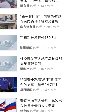
落水，目击者：母亲和11岁
儿子先后被打捞上岸
新京报
昨天15:43
55评论
“婚外胚胎案”：假证为何能
在医院通行？谁有权销毁胚
胎？
南方都市报
昨天15:29
25评论
宇树科技发行价150.8元
澎湃新闻
昨天19:11
82评论
外交部发言人就广岛核爆81
周年答记者问
新华社
昨天19:45
47评论
特朗普小跑着“救下”险摔下
台的男童，顺便“补刀”拜
登：“我可不想他像拜登一
极目新闻
昨天12:13
43评论
样摔下来”
普京再向东方借兵，这次出
兵数量十分惊人，美媒：俄
朝要动真格？
烽火菌
昨天08:30
29评论