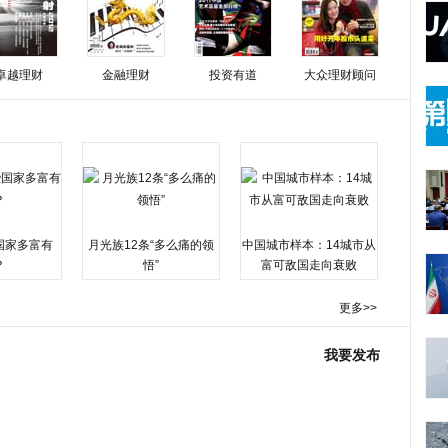
卓越理财
金融理财
投资有道
大众理财顾问
国家多富有
月光族12条“多么痛的领
中国城市样本：14城市从
？
悟”
富可敌国走向衰败
更多>>
我要发布