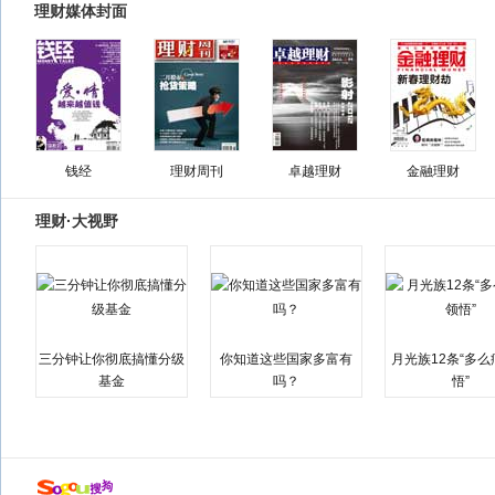
理财媒体封面
钱经
理财周刊
卓越理财
金融理财
理财·大视野
三分钟让你彻底搞懂分级
你知道这些国家多富有
月光族12条“多
基金
吗？
悟”