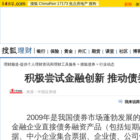
搜狐
ChinaRen
17173
焦点房地产
搜狗
新闻
-
体
银行
|
保险
|
黄金
|
外汇
|
期货
|
课堂
|
社区
|
博
理财频道-提供个人理财资讯和理财工具服务
>
搜狐债券
>
行业动态
积极尝试金融创新 推动债
来源：
中国证券报
我来说两
2009年是我国债券市场蓬勃发展的
金融企业直接债务融资产品（包括短期
据、中小企业集合票据、企业债、公司