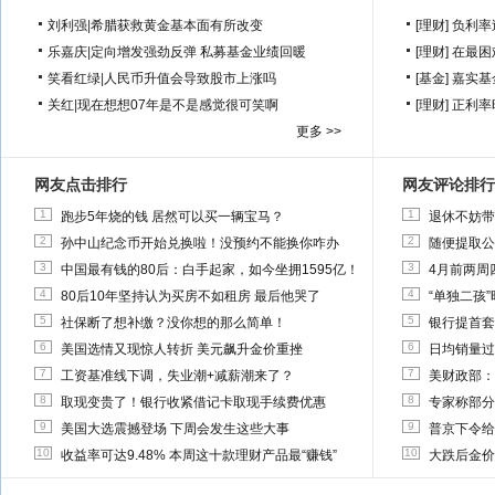
刘利强
|
希腊获救黄金基本面有所改变
[理财]
负利率
乐嘉庆
|
定向增发强劲反弹 私募基金业绩回暖
[理财]
在最困
笑看红绿
|
人民币升值会导致股市上涨吗
[基金]
嘉实基
关红
|
现在想想07年是不是感觉很可笑啊
[理财]
正利率
更多 >>
网友点击排行
网友评论排行
1
1
跑步5年烧的钱 居然可以买一辆宝马？
退休不妨带
2
2
孙中山纪念币开始兑换啦！没预约不能换你咋办
随便提取公
3
3
中国最有钱的80后：白手起家，如今坐拥1595亿！
4月前两周
4
4
80后10年坚持认为买房不如租房 最后他哭了
“单独二孩
5
5
社保断了想补缴？没你想的那么简单！
银行提首套
6
6
美国选情又现惊人转折 美元飙升金价重挫
日均销量过
7
7
工资基准线下调，失业潮+减薪潮来了？
美财政部：
8
8
取现变贵了！银行收紧借记卡取现手续费优惠
专家称部分
9
9
美国大选震撼登场 下周会发生这些大事
普京下令给
10
10
收益率可达9.48% 本周这十款理财产品最“赚钱”
大跌后金价