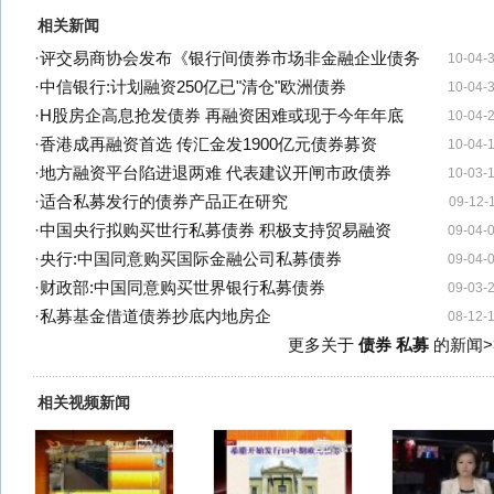
相关新闻
·
评交易商协会发布《银行间债券市场非金融企业债务
10-04-
·
中信银行:计划融资250亿已"清仓"欧洲债券
10-04-
·
H股房企高息抢发债券 再融资困难或现于今年年底
10-04-
·
香港成再融资首选 传汇金发1900亿元债券募资
10-04-
·
地方融资平台陷进退两难 代表建议开闸市政债券
10-03-
·
适合私募发行的债券产品正在研究
09-12-
·
中国央行拟购买世行私募债券 积极支持贸易融资
09-04-
·
央行:中国同意购买国际金融公司私募债券
09-04-
·
财政部:中国同意购买世界银行私募债券
09-03-
·
私募基金借道债券抄底内地房企
08-12-
更多关于
债券 私募
的新闻>
相关视频新闻