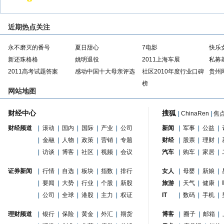
近期热点关注
永不磨灭的番号
夏日甜心
7电影
快乐
新还珠格格
姚明退役
2011上海车展
私募
2011高考试题答案
感动中国十大母亲评选
社区2010年度行业口碑
贵州
榜
网站地图
财经中心
搜狐
|
ChinaRen
|
焦
财经频道
|
滚动
|
国内
|
国际
|
产业
|
公司
新闻
|
军事
|
公益
|
|
金融
|
人物
|
政策
|
营销
|
专题
财经
|
股票
|
理财
|
|
访谈
|
博客
|
社区
|
视频
|
会议
汽车
|
购车
|
家居
|
证券新闻
|
行情
|
自选
|
板块
|
指数
|
排行
女人
|
母婴
|
新娘
|
|
要闻
|
大势
|
行业
|
个股
|
新股
旅游
|
天气
|
健康
|
|
公司
|
全球
|
港股
|
主力
|
权证
IT
|
数码
|
手机
|
理财频道
|
银行
|
保险
|
黄金
|
外汇
|
期货
博客
|
圈子
|
邮箱
|