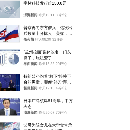
宇树科技发行价150.8元
澎湃新闻
昨天19:11
83评论
普京再向东方借兵，这次出
兵数量十分惊人，美媒：俄
朝要动真格？
烽火菌
昨天08:30
32评论
“兰州拉面”集体改名：门头
换了，玩法变了
界面新闻
昨天15:33
29评论
特朗普小跑着“救下”险摔下
台的男童，顺便“补刀”拜
登：“我可不想他像拜登一
极目新闻
昨天12:13
49评论
样摔下来”
日本广岛核爆81周年，中方
表态
澎湃新闻
昨天20:07
70评论
父母为陪女儿在大学食堂承