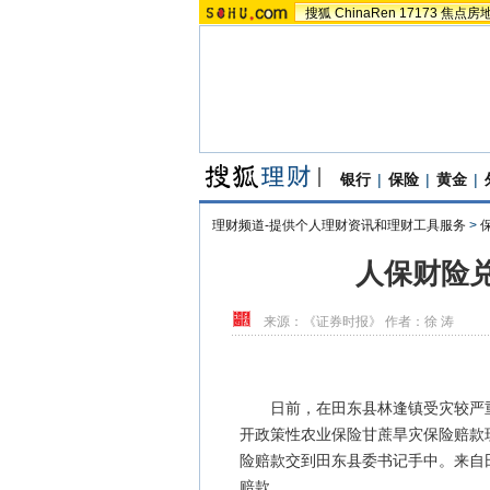
搜狐
ChinaRen
17173
焦点房
银行
|
保险
|
黄金
|
理财频道-提供个人理财资讯和理财工具服务
>
人保财险
来源：
《证券时报》
作者：徐 涛
日前，在田东县林逢镇受灾较严重
开政策性农业保险甘蔗旱灾保险赔款
险赔款交到田东县委书记手中。来自
赔款。