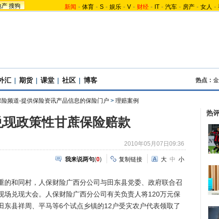
地产
搜狗
新闻
-
体育
-
S
-
娱乐
-
V
-
财经
-
IT
-
汽车
-
房产
-
女人
-
外汇
|
期货
|
课堂
|
社区
|
博客
热点：
金
保险频道-提供保险资讯产品信息的保险门户
>
理赔案例
热
兑现政策性甘蔗保险赔款
2010年05月07日09:36
我来说两句
(
0
)
复制链接
大
中
小
的和同村，人保财险广西分公司与田东县党委、政府联合召
现场兑现大会。人保财险广西分公司有关负责人将120万元保
田东县祥周、平马等6个试点乡镇的12户受灾农户代表领取了