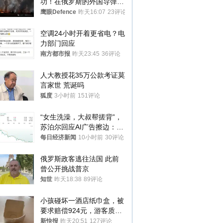
功！在俄罗斯的外国导弹发
射车都是合法打击目标
鹰眼Defence
昨天16:07
23评论
空调24小时开着更省电？电
力部门回应
南方都市报
昨天23:45
36评论
人大教授花35万公款考证莫
言家世 荒诞吗
狐度
3小时前
151评论
“女生洗澡，大叔帮搓背”，
苏泊尔回应AI广告擦边：视
频全下架，已强化内容管理
每日经济新闻
10小时前
30评论
与审核
俄罗斯政客逃往法国 此前
曾公开挑战普京
知世
昨天18:38
89评论
小孩碰坏一酒店纸巾盒，被
要求赔偿924元，游客质疑
酒店房客物品超高标价，市
新快报
昨天20:51
127评论