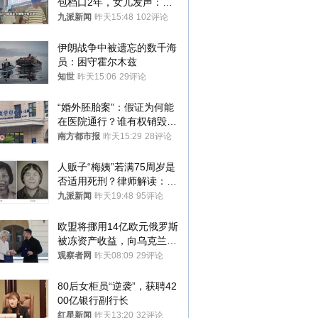
包档口2年，女儿发声：初
衷是为了陪伴，毕业后将不
九派新闻
昨天15:48
102评论
再营业
伊朗战争中被遗忘的数千海
员：困守霍尔木兹
知世
昨天15:06
29评论
“婚外胚胎案”：假证为何能
在医院通行？谁有权销毁胚
胎？
南方都市报
昨天15:29
28评论
人贩子“梅姨”若满75周岁是
否适用死刑？律师解读：很
大概率不会被判处死刑
九派新闻
昨天19:48
95评论
欧盟将挪用14亿欧元俄罗斯
被冻资产收益，向乌克兰提
供援助
观察者网
昨天08:09
29评论
80后女柜员“逆袭”，获聘42
00亿银行副行长
红星新闻
昨天13:20
32评论