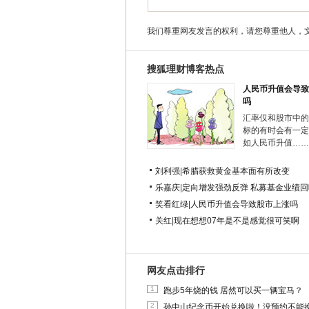
我们尊重网友发言的权利，请您尊重他人，
搜狐理财博客热点
人民币升值会导致
吗
汇率仅和股市中的
标的有时会有一定
如人民币升值……
刘利强
|
希腊获救黄金基本面有所改变
乐嘉庆
|
定向增发强劲反弹 私募基金业绩回
笑看红绿
|
人民币升值会导致股市上涨吗
关红
|
现在想想07年是不是感觉很可笑啊
网友点击排行
1
跑步5年烧的钱 居然可以买一辆宝马？
2
孙中山纪念币开始兑换啦！没预约不能