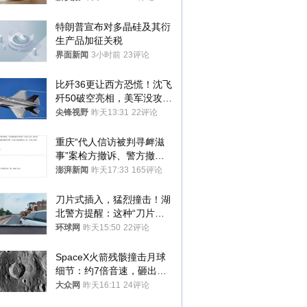
监部门：不违规
特朗普宣布对多晶硅及其衍
生产品加征关税
界面新闻
3小时前
23评论
比歼36更让西方恐慌！沈飞
歼50破空亮相，美军没攻克
的技术被拿下
尖锋视野
昨天13:31
22评论
重庆“代人信访被判寻衅滋
事”案检方撤诉、警方撤
案，两被告人获国赔
澎湃新闻
昨天17:33
165评论
刀片式插入，猛烈撞击！湖
北警方提醒：这种“刀片超
车”，太危险了
环球网
昨天15:50
22评论
SpaceX火箭残骸撞击月球
细节：约7倍音速，砸出直
径约30米撞击坑
大众网
昨天16:11
24评论