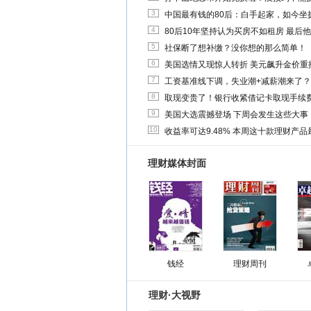
3
中国最有钱的80后：白手起家，如今坐拥
4
80后10年坚持认为买房不如租房 最后
5
社保断了想补缴？没你想的那么简单！
6
美国选情又现惊人转折 美元飙升金价重
7
工资基准线下调，失业潮+减薪潮来了？
8
取现变贵了！银行收紧借记卡取现手续
9
美国大选震撼登场 下周会发生这些大事
10
收益率可达9.48% 本周这十款理财产品最
理财媒体封面
钱经
理财周刊
理财·大视野