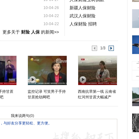
新疆人保财险
10-04-26
武汉人保财险
10-04-22
人保财险 招聘
10-04-22
更多关于
财险 人保
的新闻>>
1/3
"手持甘蔗
监控记录 可笑男子手持
西南抗旱第一线 云南省
吧
甘蔗抢劫网吧
红河州甘蔗大幅减产
我来说两句
(
0
)