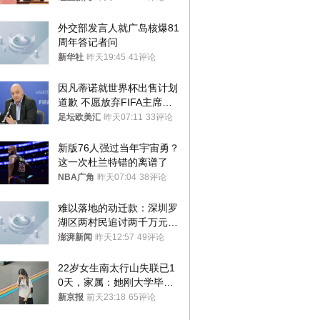
外交部发言人就广岛核爆81
周年答记者问
新华社
昨天19:45
41评论
因凡蒂诺就世界杯出售计划
道歉 不愿放弃FIFA主席职
位
足坛欧美汇
昨天07:11
33评论
新版76人强过当年宇宙勇？
这一次杜兰特错的离谱了
NBA广角
昨天07:04
38评论
难以落地的动迁款：深圳罗
湖区两村民追讨两千万元动
迁款八年未果
澎湃新闻
昨天12:57
49评论
22岁女生南太行山失联已1
0天，家属：她刚大学毕业
想到山里旅行
新京报
前天23:18
65评论