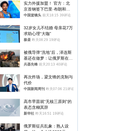
实力外援加盟！ 官方：北
京首钢签下巴里·布朗和桑
普森
中国篮镜头
前天18:15
39评论
32岁女儿不结婚 母亲花7万
求助心理“大咖”
极昼
昨天08:29
19评论
被俄导弹“洗地”后，泽连斯
基还在做梦：让俄罗斯在冬
季前求和？
兵器先锋
前天20:13
40评论
再次炸场，梁文锋的克制与
代价
中国新闻周刊
昨天07:06
21评论
高市早苗就“无核三原则”的
表态含糊其辞
新华社
昨天16:51
19评论
俄罗斯征兵乱象：熟人设