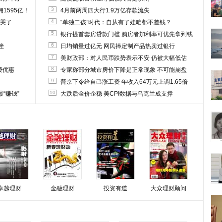
3
1595亿！
4月前两周四大行1.9万亿存款流失
4
他哭了
“单独二孩”时代：自从有了娃咱都不差钱？
5
银行提首套房贷款门槛 购房者加利率可优先拿到钱
6
挫
日均销量过亿元 网民捧定制产品热卖过银行
7
美财政部：对人民币跌势表示不安 仍被大幅低估
8
费优惠
专家称部分城市房价下降是正常现象 不可能崩盘
9
普京下令给自己涨工资 年收入64万元上调1.65倍
10
“赚钱”
大跌后金价企稳 美CPI数据与乌克兰成支撑
卓越理财
金融理财
投资有道
大众理财顾问