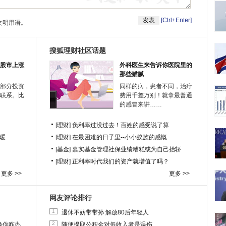
[Ctrl+Enter]
文明用语。
搜狐理财社区话题
股市上涨
外科医生来告诉你医院里的
那些猫腻
部分投资
同样的病，患者不同，治疗
联系。比
费用千差万别！就拿最普通
的感冒来讲……
[理财]
负利率过没过去！百姓的感受说了算
暖
[理财]
在最困难的日子里--小小蚁族的感慨
[基金]
嘉实基金管理社保业绩糟糕或为自己抬轿
[理财]
正利率时代我们的资产就增值了吗？
更多 >>
更多 >>
网友评论排行
1
退休不妨带带孙 解放80后年轻人
2
换你咋办
随便提取公积金对低收入者是误伤