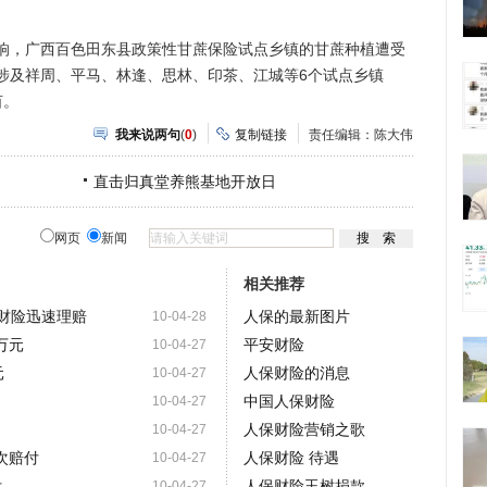
，广西百色田东县政策性甘蔗保险试点乡镇的甘蔗种植遭受
涉及祥周、平马、林逢、思林、印茶、江城等6个试点乡镇
亩。
我来说两句
(
0
)
复制链接
责任编辑：陈大伟
直击归真堂养熊基地开放日
网页
新闻
相关推荐
财险迅速理赔
人保的最新图片
10-04-28
万元
平安财险
10-04-27
元
人保财险的消息
10-04-27
中国人保财险
10-04-27
人保财险营销之歌
10-04-27
次赔付
人保财险 待遇
10-04-27
付
人保财险玉树捐款
10-04-27