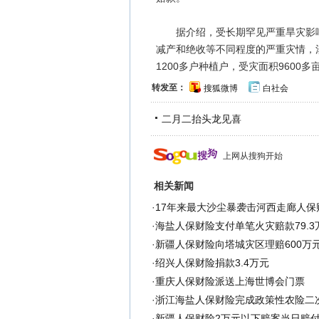
据介绍，受长期罕见严重旱灾影响
减产和绝收等不同程度的严重灾情，
1200多户种植户，受灾面积9600多
转发至：
搜狐微博
白社会
二月二抬头龙见喜
上网从搜狗开始
相关新闻
·
17年来最大沙尘暴袭击河西走廊人保
·
海盐人保财险支付单笔火灾赔款79.3
·
新疆人保财险向塔城灾区理赔600万
·
绍兴人保财险捐款3.4万元
·
重庆人保财险派送上海世博会门票
·
浙江海盐人保财险完成政策性农险二
·
新疆人保财险2万元以下赔案当日赔