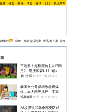
视频
-
播客
-
邮件
-
博客
-
微博
-
BBS
-
我说两句
融维权
金价
首套房贷利率
成品油上调
房价
评榜
三连胜！赵松源传射U17国
足2-1勒沃库森U17 淘汰赛
将战河床
射门中国
昨天21:50
41评论
泰国女公务员精致妆容爆
红，本人回应批评：不喜欢
就别看
观察者网
昨天18:32
58评论
28枚弹道武器全部突防成