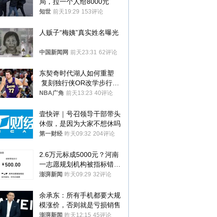
局，拉一个人给8000元
知世
前天19:29
153评论
人贩子“梅姨”真实姓名曝光
中国新闻网
前天23:31
62评论
东契奇时代湖人如何重塑
 复刻独行侠OR改学步行
者？
NBA广角
前天13:23
40评论
壹快评｜号召领导干部带头
休假，是因为大家不想休吗
第一财经
昨天09:32
204评论
2.6万元标成5000元？河南
一志愿规划机构被指标错学
费致考生复读
澎湃新闻
昨天09:29
32评论
余承东：所有手机都要大规
模涨价，否则就是亏损销售
澎湃新闻
昨天12:15
45评论