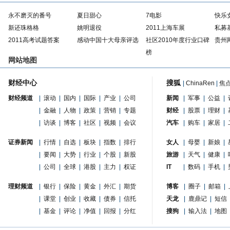
永不磨灭的番号
夏日甜心
7电影
快乐
新还珠格格
姚明退役
2011上海车展
私募
2011高考试题答案
感动中国十大母亲评选
社区2010年度行业口碑
贵州
榜
网站地图
财经中心
搜狐
|
ChinaRen
|
焦
财经频道
|
滚动
|
国内
|
国际
|
产业
|
公司
新闻
|
军事
|
公益
|
|
金融
|
人物
|
政策
|
营销
|
专题
财经
|
股票
|
理财
|
|
访谈
|
博客
|
社区
|
视频
|
会议
汽车
|
购车
|
家居
|
证券新闻
|
行情
|
自选
|
板块
|
指数
|
排行
女人
|
母婴
|
新娘
|
|
要闻
|
大势
|
行业
|
个股
|
新股
旅游
|
天气
|
健康
|
|
公司
|
全球
|
港股
|
主力
|
权证
IT
|
数码
|
手机
|
理财频道
|
银行
|
保险
|
黄金
|
外汇
|
期货
博客
|
圈子
|
邮箱
|
|
课堂
|
创业
|
收藏
|
债券
|
信托
天龙
|
鹿鼎记
|
短信
|
基金
|
评论
|
净值
|
回报
|
分红
搜狗
|
输入法
|
地图