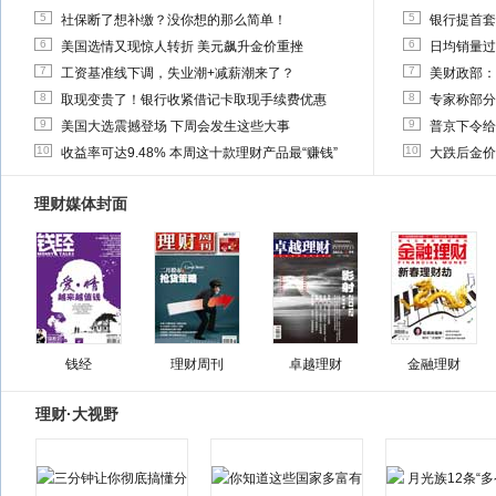
5
5
社保断了想补缴？没你想的那么简单！
银行提首套
6
6
美国选情又现惊人转折 美元飙升金价重挫
日均销量过
7
7
工资基准线下调，失业潮+减薪潮来了？
美财政部：
8
8
取现变贵了！银行收紧借记卡取现手续费优惠
专家称部分
9
9
美国大选震撼登场 下周会发生这些大事
普京下令给
10
10
收益率可达9.48% 本周这十款理财产品最“赚钱”
大跌后金价
理财媒体封面
钱经
理财周刊
卓越理财
金融理财
理财·大视野