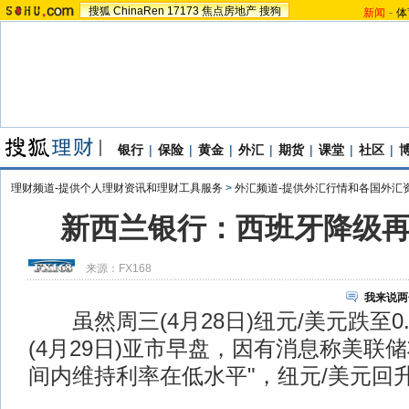
搜狐
ChinaRen
17173
焦点房地产
搜狗
新闻
-
体
银行
|
保险
|
黄金
|
外汇
|
期货
|
课堂
|
社区
|
理财频道-提供个人理财资讯和理财工具服务
>
外汇频道-提供外汇行情和各国外汇
新西兰银行：西班牙降级
来源：
FX168
我来说两
虽然周三(4月28日)纽元/美元跌至0.
(4月29日)亚市早盘，因有消息称美联
间内维持利率在低水平"，纽元/美元回升至