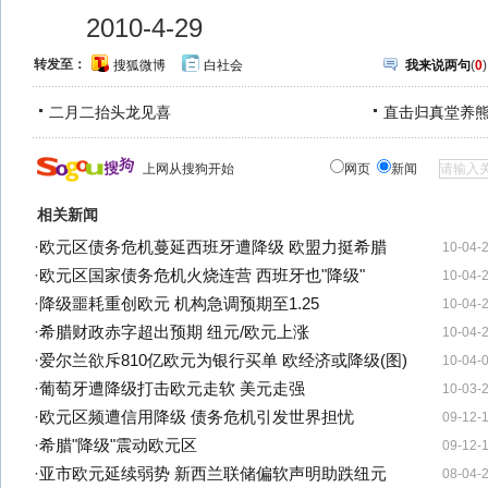
2010-4-29
转发至：
搜狐微博
白社会
我来说两句
(
0
)
二月二抬头龙见喜
直击归真堂养
上网从搜狗开始
网页
新闻
相关新闻
·
欧元区债务危机蔓延西班牙遭降级 欧盟力挺希腊
10-04-
·
欧元区国家债务危机火烧连营 西班牙也"降级"
10-04-
·
降级噩耗重创欧元 机构急调预期至1.25
10-04-
·
希腊财政赤字超出预期 纽元/欧元上涨
10-04-
·
爱尔兰欲斥810亿欧元为银行买单 欧经济或降级(图)
10-04-
·
葡萄牙遭降级打击欧元走软 美元走强
10-03-
·
欧元区频遭信用降级 债务危机引发世界担忧
09-12-
·
希腊"降级"震动欧元区
09-12-
·
亚市欧元延续弱势 新西兰联储偏软声明助跌纽元
08-04-