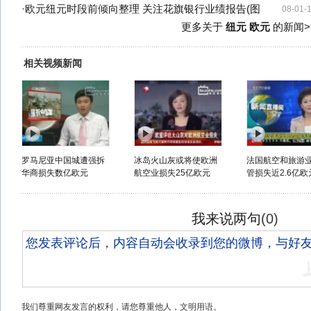
·
欧元纽元时段前倾向整理 关注花旗银行业绩报告(图
08-01-
更多关于
纽元 欧元
的新闻>
相关视频新闻
罗马尼亚中国城遭强拆
冰岛火山灰或将使欧洲
法国航空和旅游
华商损失数亿欧元
航空业损失25亿欧元
管损失近2.6亿欧
我来说两句
(
0
)
我们尊重网友发言的权利，请您尊重他人，文明用语。