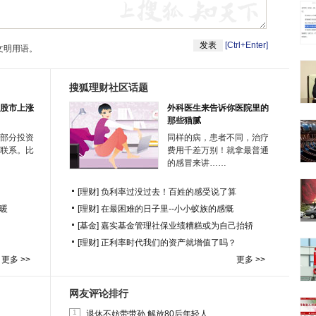
[Ctrl+Enter]
文明用语。
搜狐理财社区话题
股市上涨
外科医生来告诉你医院里的
那些猫腻
部分投资
同样的病，患者不同，治疗
联系。比
费用千差万别！就拿最普通
的感冒来讲……
[理财]
负利率过没过去！百姓的感受说了算
暖
[理财]
在最困难的日子里--小小蚁族的感慨
[基金]
嘉实基金管理社保业绩糟糕或为自己抬轿
[理财]
正利率时代我们的资产就增值了吗？
更多 >>
更多 >>
网友评论排行
1
退休不妨带带孙 解放80后年轻人