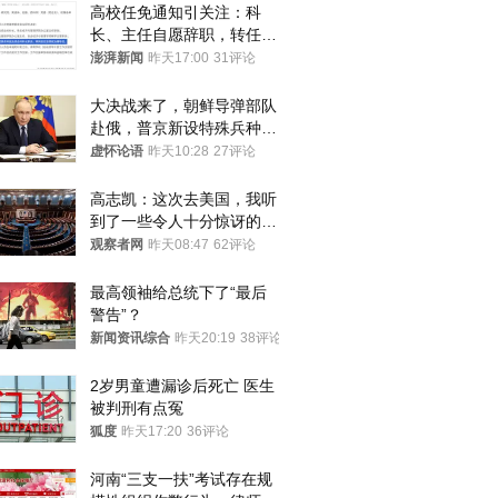
高校任免通知引关注：科
长、主任自愿辞职，转任思
政辅导员
澎湃新闻
昨天17:00
31评论
大决战来了，朝鲜导弹部队
赴俄，普京新设特殊兵种，
76岁老将扛旗
虚怀论语
昨天10:28
27评论
高志凯：这次去美国，我听
到了一些令人十分惊讶的消
息
观察者网
昨天08:47
62评论
最高领袖给总统下了“最后
警告”？
新闻资讯综合
昨天20:19
38评论
2岁男童遭漏诊后死亡 医生
被判刑有点冤
狐度
昨天17:20
36评论
河南“三支一扶”考试存在规