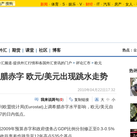
地产
搜狗
新闻
-
体育
-
S
-
娱乐
-
V
-
财经
-
IT
-
汽车
-
房产
-
女人
-
外汇
|
期货
|
课堂
|
社区
|
博客
热点：
金
外汇频道-提供外汇行情和各国外汇资讯的门户
>
评论汇市
>
欧元
热
腊赤字 欧元/美元出现跳水走势
2010年04月22日17:32
我来说两句
(
0
)
复制链接
大
中
小
盟统计局(Eurostat)上调希腊赤字水平影响，欧元/美元自
357的日内低点。
9年预算赤字和政府债务占GDP比例分别修正至0.3-0.5%
债收益率差也跳升至12年高点535个基点。