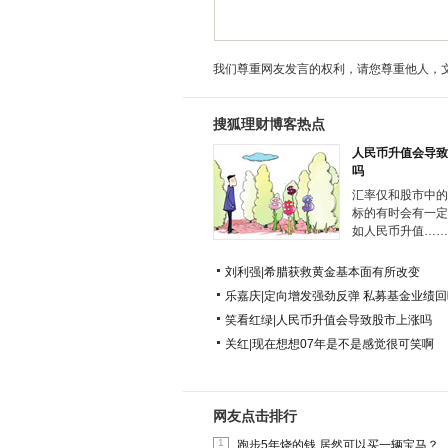
我们尊重网友发言的权利，请您尊重他人，
搜狐理财博客热点
人民币升值会导致
吗
汇率仅和股市中的
标的有时会有一定
如人民币升值……
刘利强
|
希腊获救黄金基本面有所改变
乐嘉庆
|
定向增发强劲反弹 私募基金业绩回
笑看红绿
|
人民币升值会导致股市上涨吗
关红
|
现在想想07年是不是感觉很可笑啊
网友点击排行
1
跑步5年烧的钱 居然可以买一辆宝马？