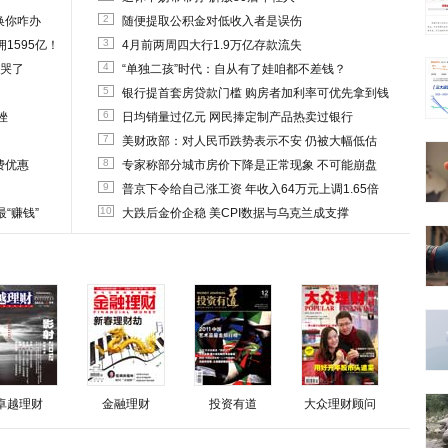
2
换你咋办
随便提取公积金对低收入者是误伤
3
1595亿！
4月前两周四大行1.9万亿存款流失
4
他哭了
“单独二孩”时代：自从有了娃咱都不差钱？
5
银行提首套房贷款门槛 购房者加利率可优先拿到钱
6
挫
日均销量过亿元 网民捧定制产品热卖过银行
7
美财政部：对人民币跌势表示不安 仍被大幅低估
8
费优惠
专家称部分城市房价下降是正常现象 不可能崩盘
9
普京下令给自己涨工资 年收入64万元上调1.65倍
10
“赚钱”
大跌后金价企稳 美CPI数据与乌克兰成支撑
卓越理财
金融理财
投资有道
大众理财顾问