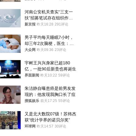
清责任
河南公安机关查实“三支一
扶”招募笔试存在组织作弊
犯罪行为
新京报
昨天16:28
291评论
男子平均每天睡眠7小时，
却三年2次脑梗，医生：这
样睡觉更伤身
大众网
昨天09:36
23评论
宇树王兴兴身家已超180
亿，一批90后新贵也将诞生
界面新闻
昨天10:22
59评论
朱洁静自曝患癌是前男友发
现的：他发现我胸口长了痘
搜狐娱乐
前天17:25
55评论
又是北大数院07级！苏炜杰
获“统计学界的诺贝尔奖”
环球网
昨天14:57
30评论