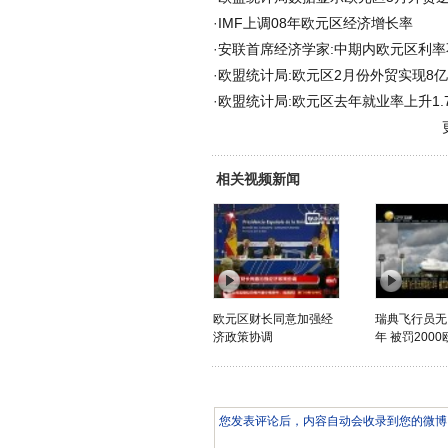
·
IMF上调08年欧元区经济增长率
·
安联首席经济学家:中期内欧元区利率
·
欧盟统计局:欧元区2月份外贸实现8
·
欧盟统计局:欧元区去年就业率上升1.
相关视频新闻
欧元区财长同意加强经
瑞典飞行员无
济政策协调
年 被罚2000