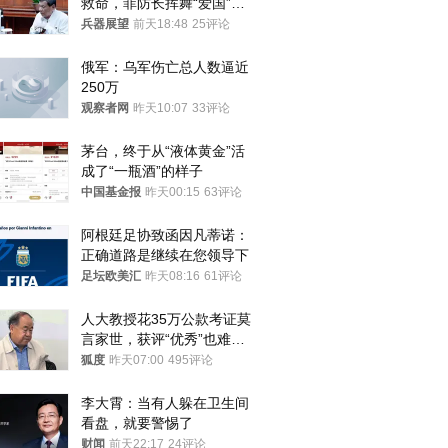
救命，菲防长挥舞“爱国”大
棒，谁亲华谁下台？
兵器展望
前天18:48
25评论
俄军：乌军伤亡总人数逼近
250万
观察者网
昨天10:07
33评论
茅台，终于从“液体黄金”活
成了“一瓶酒”的样子
中国基金报
昨天00:15
63评论
阿根廷足协致函因凡蒂诺：
正确道路是继续在您领导下
足坛欧美汇
昨天08:16
61评论
人大教授花35万公款考证莫
言家世，获评“优秀”也难服
众
狐度
昨天07:00
495评论
李大霄：当有人躲在卫生间
看盘，就要警惕了
财闻
前天22:17
24评论