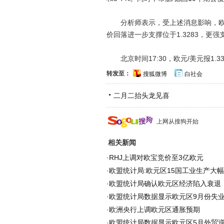
分析师表示，受上述消息影响，欧元/美
价回落进一步支撑位于1.3283，更强支
北京时间17:30，欧元/美元报1.336
转发至：
搜狐微博
白社会
二月二抬头龙见喜
上网从搜狗开始
相关新闻
·
RHJ上调对欧宝竞价至3亿欧元
·
欧盟统计局:欧元区15国工业生产大
·
欧盟统计局确认欧元区经济陷入衰退
·
欧盟统计局数据显示欧元区9月份失业率
·
欧洲央行上调欧元区通胀预期
·
欧盟统计局数据显示欧元区5月外贸逆