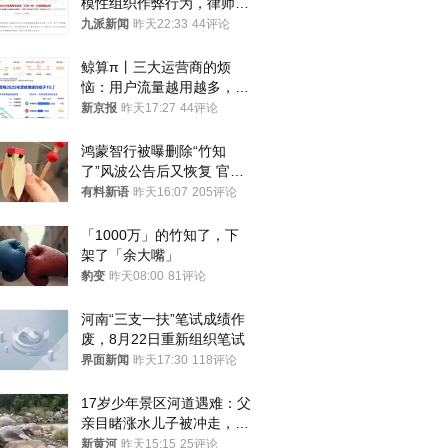
模性组织作弊行为，律师：
涉嫌非法获取国家秘密罪等
九派新闻
昨天22:33
44评论
罪名
鲸算π丨三大运营商的烦
恼：用户流量越用越多，收
入却越来越少
新京报
昨天17:27
44评论
鸿蒙智行被曝删除“竹知
了”风波公告后又恢复 官媒
曾力挺：劝华为要大度的，
有料新语
昨天16:07
205评论
你们适不适合？
「1000万」的竹知了，下
架了「余大嘴」
豹变
昨天08:00
81评论
河南“三支一扶”笔试成绩作
废，8月22日重新组织笔试
界面新闻
昨天17:30
118评论
17岁少年景区河道遇难：父
亲目睹涨水儿子被冲走，当
地排除上游泄洪，家属盼厘
新黄河
昨天15:15
25评论