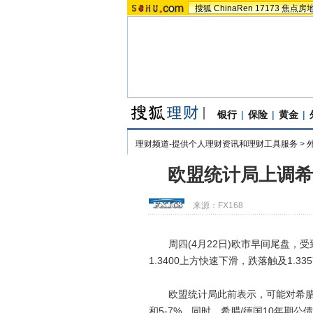
搜狐
ChinaRen
17173
焦点房
银行
|
保险
|
黄金
|
理财频道-提供个人理财资讯和理财工具服务
>
欧盟统计局上调希
来源：
FX168
周四(4月22日)欧市早间尾盘，受到欧
1.3400上方快速下滑，跌落触及1.3
欧盟统计局此前表示，可能对希腊200
和5-7%。同时，希腊/德国10年期公