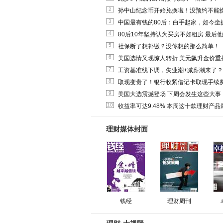
2
孙中山纪念币开始兑换啦！没预约不能
3
中国最有钱的80后：白手起家，如今坐拥
4
80后10年坚持认为买房不如租房 最后
5
社保断了想补缴？没你想的那么简单！
6
美国选情又现惊人转折 美元飙升金价重
7
工资基准线下调，失业潮+减薪潮来了？
8
取现变贵了！银行收紧借记卡取现手续
9
美国大选震撼登场 下周会发生这些大事
10
收益率可达9.48% 本周这十款理财产品最
理财媒体封面
钱经
理财周刊