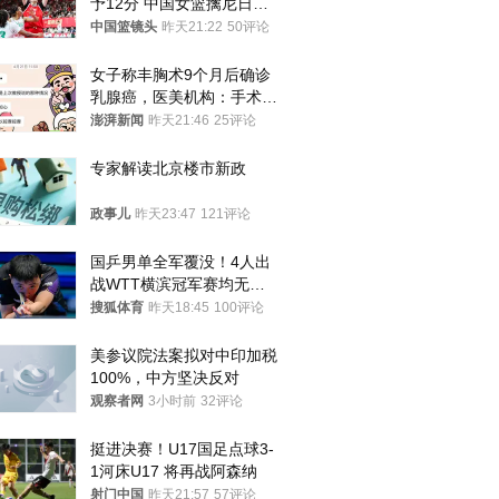
予12分 中国女篮擒尼日利
亚
中国篮镜头
昨天21:22
50评论
女子称丰胸术9个月后确诊
乳腺癌，医美机构：手术不
可能引发癌症，建议走司法
澎湃新闻
昨天21:46
25评论
途径
专家解读北京楼市新政
政事儿
昨天23:47
121评论
国乒男单全军覆没！4人出
战WTT横滨冠军赛均无缘
八强
搜狐体育
昨天18:45
100评论
美参议院法案拟对中印加税
100%，中方坚决反对
观察者网
3小时前
32评论
挺进决赛！U17国足点球3-
1河床U17 将再战阿森纳
射门中国
昨天21:57
57评论