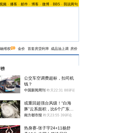
视频
-
播客
-
邮件
-
博客
-
微博
-
BBS
-
我说两句
融维权
金价
首套房贷利率
成品油上调
房价
评榜
公交车空调费超标，扣司机
钱？
中国新闻周刊
昨天22:31
88评论
或重回超强台风级！“白海
豚”云系面积，比6个广东还
大！深圳官方：注意这件事
南方都市报
昨天23:55
39评论
热身赛-张子宇24+11杨舒