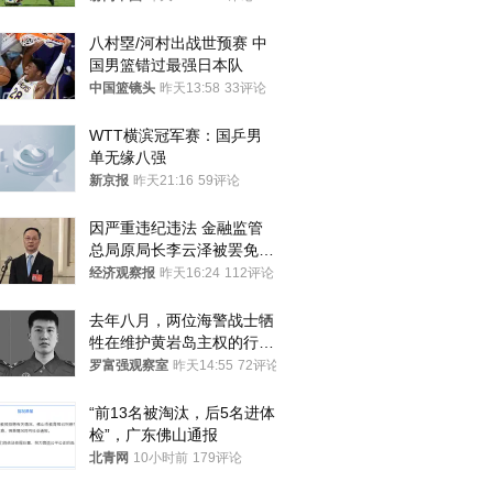
八村塁/河村出战世预赛 中
国男篮错过最强日本队
中国篮镜头
昨天13:58
33评论
WTT横滨冠军赛：国乒男
单无缘八强
新京报
昨天21:16
59评论
因严重违纪违法 金融监管
总局原局长李云泽被罢免全
国人大代表
经济观察报
昨天16:24
112评论
去年八月，两位海警战士牺
牲在维护黄岩岛主权的行动
中
罗富强观察室
昨天14:55
72评论
“前13名被淘汰，后5名进体
检”，广东佛山通报
北青网
10小时前
179评论