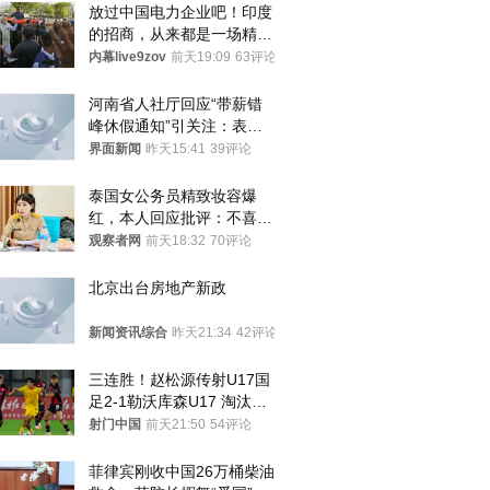
放过中国电力企业吧！印度
的招商，从来都是一场精准
收割
内幕live9zov
前天19:09
63评论
河南省人社厅回应“带薪错
峰休假通知”引关注：表述
不够准确，待修改后印发
界面新闻
昨天15:41
39评论
泰国女公务员精致妆容爆
红，本人回应批评：不喜欢
就别看
观察者网
前天18:32
70评论
北京出台房地产新政
新闻资讯综合
昨天21:34
42评论
三连胜！赵松源传射U17国
足2-1勒沃库森U17 淘汰赛
将战河床
射门中国
前天21:50
54评论
菲律宾刚收中国26万桶柴油