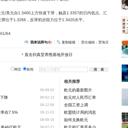
元自1.3400上方快速下滑，触及1.3357的日内低点。汇
撑位于1.3266，反弹初步阻力位于1.3420水平。
1/64
我来说两句
(
0
)
复制链接
责任编辑：贾海滨
直击归真堂养熊基地开放日
网页
新闻
相关推荐
欧元的最新图片
09-09-02
幅下降
欧元对人民币汇率
09-02-13
全国工资上调
08-12-06
在7.5%
欧盟统计局的消息
08-11-01
如何兑换欧元
08-08-16
差46亿欧元
欧元的汇率是多少
08-07-21