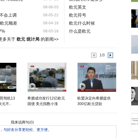
欧元英文
08-06-03
不会上调
欧元符号
08-05-22
亿欧元顺差
欧元什么时候
08-04-18
7%
什么是欧元
08-03-18
更多关于
欧元 统计局
的新闻>>
1/3
照驾机13
希腊成功发行12亿欧元
欧盟决定向希腊提供
欧元不..
国债 美元指数小涨
300亿欧元贷款
我来说两句
(
0
)