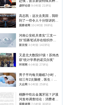
赴俄，普京新设特殊兵种，
76岁老将扛旗
虚怀论语
9小时前
21评论
高志凯：这次去美国，我听
到了一些令人十分惊讶的消
息
观察者网
10小时前
39评论
河南公安机关查实“三支一
扶”招募笔试存在组织作弊
犯罪行为
新京报
3小时前
142评论
又是北大数院07级！苏炜杰
获“统计学界的诺贝尔奖”
环球网
4小时前
27评论
男子平均每天睡眠7小时，
却三年2次脑梗，医生：这
样睡觉更伤身
大众网
9小时前
25评论
桃酥中吃出金属牙冠？泸溪
河发布调查结论：消费者已
澄清，所发视频情况不属实
观察者网
7小时前
30评论