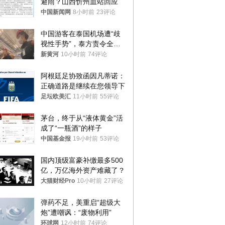
避雨？山西忻州血站回应
中国新闻网
8小时前
23评论
中国游客在泰国机场遭“歧
视性手势”，泰方责令全面
调查，对责任人采取最严厉
新黄河
10小时前
74评论
处分
阿根廷足协致函因凡蒂诺：
正确道路是继续在您领导下
足坛欧美汇
11小时前
55评论
茅台，终于从“液体黄金”活
成了“一瓶酒”的样子
中国基金报
19小时前
53评论
国内顶级富豪补缴最多500
亿，万亿海外资产难藏了？
大猫财经Pro
10小时前
27评论
弹药不足，美重启“超级大
炮”遭嘲讽：“废物利用”
环球网
12小时前
74评论