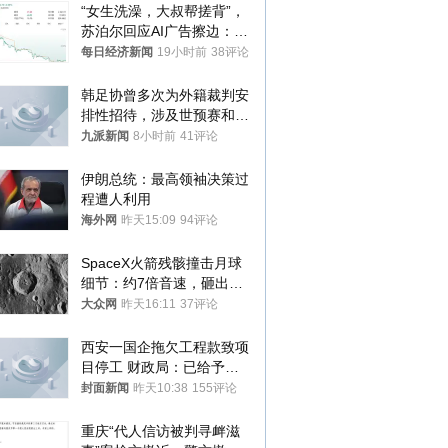
“女生洗澡，大叔帮搓背”，
苏泊尔回应AI广告擦边：视
频全下架，已强化内容管理
每日经济新闻
19小时前
38评论
与审核
韩足协曾多次为外籍裁判安
排性招待，涉及世预赛和奥
预赛，韩足协回应
九派新闻
8小时前
41评论
伊朗总统：最高领袖决策过
程遭人利用
海外网
昨天15:09
94评论
SpaceX火箭残骸撞击月球
细节：约7倍音速，砸出直
径约30米撞击坑
大众网
昨天16:11
37评论
西安一国企拖欠工程款致项
目停工 财政局：已给予处
分，正督促整改
封面新闻
昨天10:38
155评论
重庆“代人信访被判寻衅滋