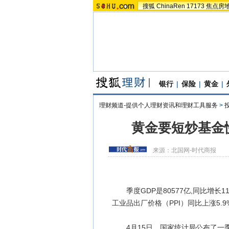
搜狐
ChinaRen
17173
焦点房
银行
|
保险
|
黄金
|
理财频道-提供个人理财资讯和理财工具服务
>
黄金要短炒基金
来源：
北国网-时代商报
季度GDP是80577亿,同比增长11
工业品出厂价格（PPI）同比上涨5.9
4月15日，国家统计局公布了一季