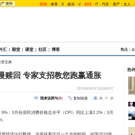
地产
搜狗
新闻
-
体育
-
S
-
娱乐
-
V
-
财经
-
IT
-
汽车
-
房产
-
女人
-
外汇
|
期货
|
课堂
|
社区
|
博客
热点：
金
投资宝典
热
慢赎回 专家支招教您跑赢通胀
2010年04月19日06:07
我来说两句
(
0
)
复制链接
大
中
小
.9%；3月份居民消费价格总水平（CPI）同比上涨2.2%；3月
%。
度经济运行数据，这意味着仅仅一个月的时间，中国2010年