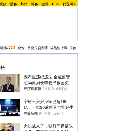
视频
-
播客
-
邮件
-
博客
-
微博
-
BBS
-
我说两句
融维权
金价
首套房贷利率
成品油上调
房价
评榜
因严重违纪违法 金融监管
总局原局长李云泽被罢免全
国人大代表
经济观察报
3小时前
64评论
宇树王兴兴身家已超180
亿，一批90后新贵也将诞生
界面新闻
9小时前
59评论
大决战来了，朝鲜导弹部队