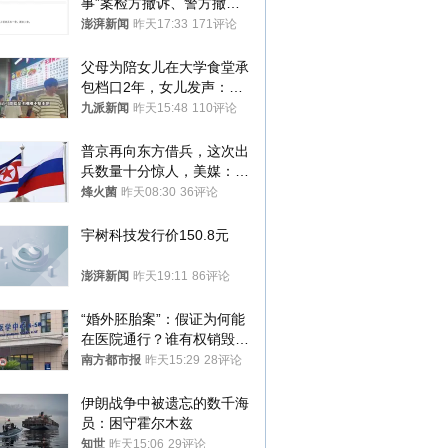
事”案检方撤诉、警方撤
案，两被告人获国赔
澎湃新闻
昨天17:33
171评论
父母为陪女儿在大学食堂承
包档口2年，女儿发声：初
衷是为了陪伴，毕业后将不
九派新闻
昨天15:48
110评论
再营业
普京再向东方借兵，这次出
兵数量十分惊人，美媒：俄
朝要动真格？
烽火菌
昨天08:30
36评论
宇树科技发行价150.8元
澎湃新闻
昨天19:11
86评论
“婚外胚胎案”：假证为何能
在医院通行？谁有权销毁胚
胎？
南方都市报
昨天15:29
28评论
伊朗战争中被遗忘的数千海
员：困守霍尔木兹
知世
昨天15:06
29评论