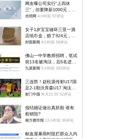
网友曝公司实行“上四休
三”，但要降薪1000元，不
接受只能辞职
光明网
4小时前
57评论
女子1岁宝宝碰坏三亚一酒
店纸巾盒，赔了924元，发
帖吐槽后酒店退还一半的
封面新闻
9小时前
58评论
钱，当地市监局回应
佛山一中学教师招聘，笔试
前13名被淘汰，后5名进体
检，被疑萝卜岗，官方通
九派新闻
5小时前
302评论
报：已叫停
三连胜！赵松源传射U17国
足2-1勒沃库森U17 淘汰赛
将战河床
射门中国
昨天21:50
52评论
假结婚证做出真胚胎 谁有
权销毁?
南方都市报
12小时前
36评论
献血屋暴雨时阻拦群众入内