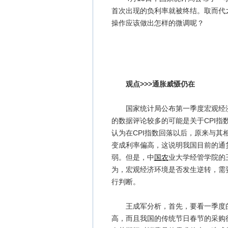
首次出现的负利率就被终结。取而代之
操作应该做出怎样的微调呢？
观点>>>通胀威慑仍在
国家统计局公布第一季度宏观经
的数据评论较多的可能是关于CPI指
认为在CPI指数回落以后，原来与其
变成利率偏高，这说明我国目前的通
弱。但是，中
国农
业大学经管学院的
为，宏观经济环境是否发生逆转，需
行判断。
王成军分析，首先，要看一季度的C
高，而且我国的传统节日春节的采购