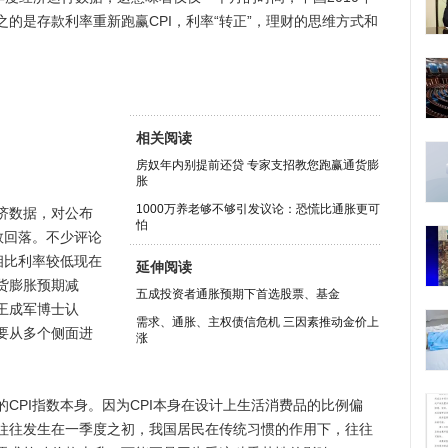
的是存款利率重新跑赢CPI，利率“转正”，理财的思维方式和
相关阅读
房奴年内别提前还贷 专家支招教您跑赢通货膨
胀
1000万养老够不够引发议论：恐慌比通胀更可
济数据，对公布
怕
数回落。不少评论
相比利率较低现在
延伸阅读
货膨胀预期减
五成投资者通胀预期下首选股票、基金
王成军博士认
需求、通胀、主权债信危机 三因素推动金价上
要从多个侧面进
涨
PI指数本身。因为CPI本身在设计上生活消费品的比例偏
往往发生在一季度之初，我国居民在传统习惯的作用下，往往