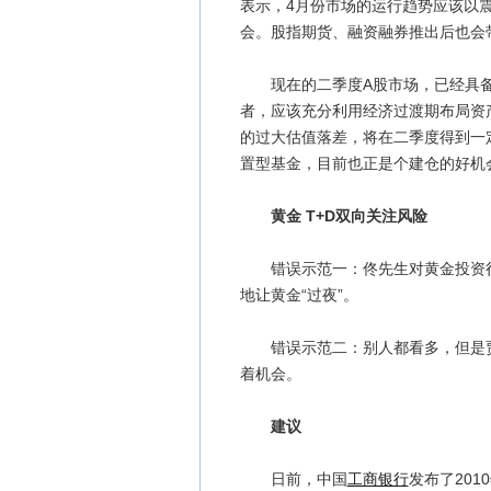
表示，4月份市场的运行趋势应该以
会。股指期货、融资融券推出后也会
现在的二季度A股市场，已经具备
者，应该充分利用经济过渡期布局资
的过大估值落差，将在二季度得到一
置型基金，目前也正是个建仓的好机
黄金 T+D双向关注风险
错误示范一：佟先生对黄金投资很
地让黄金“过夜”。
错误示范二：别人都看多，但是贾
着机会。
建议
日前，中国
工商银行
发布了201