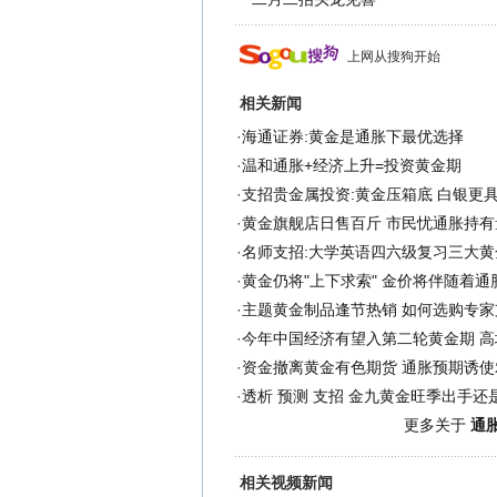
上网从搜狗开始
相关新闻
·
海通证券:黄金是通胀下最优选择
·
温和通胀+经济上升=投资黄金期
·
支招贵金属投资:黄金压箱底 白银更
·
黄金旗舰店日售百斤 市民忧通胀持有
·
名师支招:大学英语四六级复习三大黄
·
黄金仍将"上下求索" 金价将伴随着通
·
主题黄金制品逢节热销 如何选购专家
·
今年中国经济有望入第二轮黄金期 高
·
资金撤离黄金有色期货 通胀预期诱
·
透析 预测 支招 金九黄金旺季出手还是
更多关于
通胀
相关视频新闻