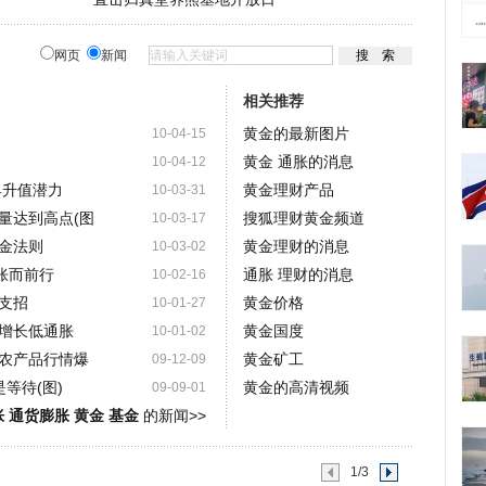
网页
新闻
相关推荐
黄金的最新图片
10-04-15
黄金 通胀的消息
10-04-12
具升值潜力
黄金理财产品
10-03-31
量达到高点(图
搜狐理财黄金频道
10-03-17
金法则
黄金理财的消息
10-03-02
胀而前行
通胀 理财的消息
10-02-16
支招
黄金价格
10-01-27
增长低通胀
黄金国度
10-01-02
使农产品行情爆
黄金矿工
09-12-09
等待(图)
黄金的高清视频
09-09-01
 通货膨胀 黄金 基金
的新闻>>
1/3