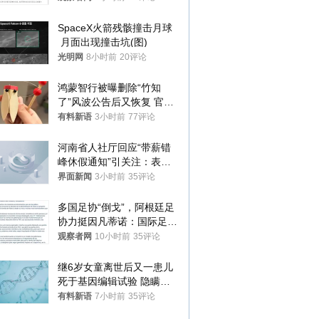
SpaceX火箭残骸撞击月球
 月面出现撞击坑(图)
光明网
8小时前
20评论
鸿蒙智行被曝删除“竹知
了”风波公告后又恢复 官媒
曾力挺：劝华为要大度的，
有料新语
3小时前
77评论
你们适不适合？
河南省人社厅回应“带薪错
峰休假通知”引关注：表述
不够准确，待修改后印发
界面新闻
3小时前
35评论
多国足协“倒戈”，阿根廷足
协力挺因凡蒂诺：国际足联
今后应继续在其领导下前行
观察者网
10小时前
35评论
继6岁女童离世后又一患儿
死于基因编辑试验 隐瞒一
年才对外披露
有料新语
7小时前
35评论