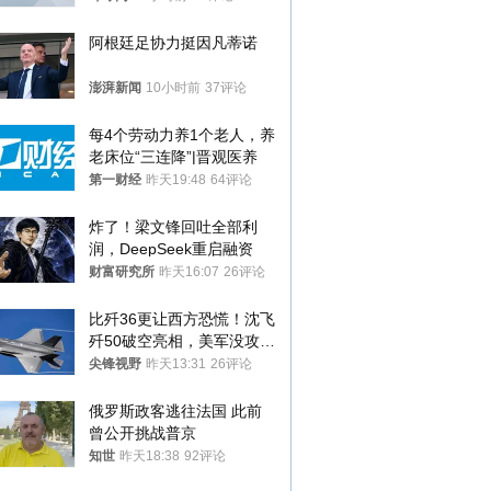
阿根廷足协力挺因凡蒂诺
澎湃新闻
10小时前
37评论
每4个劳动力养1个老人，养
老床位“三连降”|晋观医养
第一财经
昨天19:48
64评论
炸了！梁文锋回吐全部利
润，DeepSeek重启融资
财富研究所
昨天16:07
26评论
比歼36更让西方恐慌！沈飞
歼50破空亮相，美军没攻克
的技术被拿下
尖锋视野
昨天13:31
26评论
俄罗斯政客逃往法国 此前
曾公开挑战普京
知世
昨天18:38
92评论