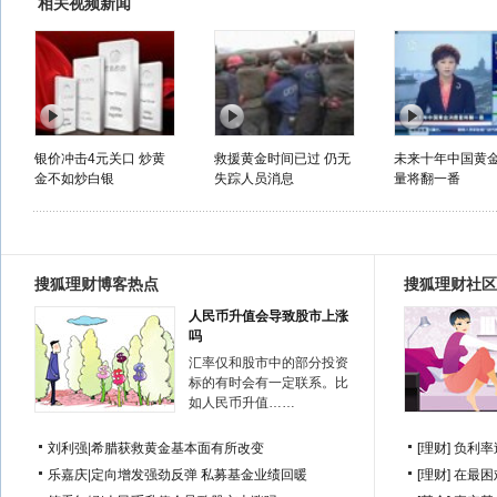
相关视频新闻
银价冲击4元关口 炒黄
救援黄金时间已过 仍无
未来十年中国黄
金不如炒白银
失踪人员消息
量将翻一番
搜狐理财博客热点
搜狐理财社区
人民币升值会导致股市上涨
吗
汇率仅和股市中的部分投资
标的有时会有一定联系。比
如人民币升值……
刘利强
|
希腊获救黄金基本面有所改变
[理财]
负利率
乐嘉庆
|
定向增发强劲反弹 私募基金业绩回暖
[理财]
在最困