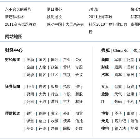
永不磨灭的番号
夏日甜心
7电影
快乐
新还珠格格
姚明退役
2011上海车展
私募
2011高考试题答案
感动中国十大母亲评选
社区2010年度行业口碑
贵州
榜
网站地图
财经中心
搜狐
|
ChinaRen
|
焦
财经频道
|
滚动
|
国内
|
国际
|
产业
|
公司
新闻
|
军事
|
公益
|
|
金融
|
人物
|
政策
|
营销
|
专题
财经
|
股票
|
理财
|
|
访谈
|
博客
|
社区
|
视频
|
会议
汽车
|
购车
|
家居
|
证券新闻
|
行情
|
自选
|
板块
|
指数
|
排行
女人
|
母婴
|
新娘
|
|
要闻
|
大势
|
行业
|
个股
|
新股
旅游
|
天气
|
健康
|
|
公司
|
全球
|
港股
|
主力
|
权证
IT
|
数码
|
手机
|
理财频道
|
银行
|
保险
|
黄金
|
外汇
|
期货
博客
|
圈子
|
邮箱
|
|
课堂
|
创业
|
收藏
|
债券
|
信托
天龙
|
鹿鼎记
|
短信
|
基金
|
评论
|
净值
|
回报
|
分红
搜狗
|
输入法
|
地图