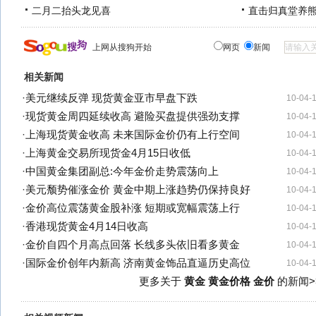
二月二抬头龙见喜
直击归真堂养
上网从搜狗开始
网页
新闻
相关新闻
·
美元继续反弹 现货黄金亚市早盘下跌
10-04-
·
现货黄金周四延续收高 避险买盘提供强劲支撑
10-04-
·
上海现货黄金收高 未来国际金价仍有上行空间
10-04-
·
上海黄金交易所现货金4月15日收低
10-04-
·
中国黄金集团副总:今年金价走势震荡向上
10-04-
·
美元颓势催涨金价 黄金中期上涨趋势仍保持良好
10-04-
·
金价高位震荡黄金股补涨 短期或宽幅震荡上行
10-04-
·
香港现货黄金4月14日收高
10-04-
·
金价自四个月高点回落 长线多头依旧看多黄金
10-04-
·
国际金价创年内新高 济南黄金饰品直逼历史高位
10-04-
更多关于
黄金 黄金价格 金价
的新闻>