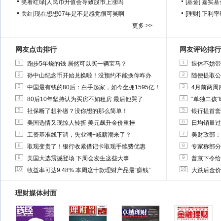
笑看红绿
|
人民币升值会导致股市上涨吗
[基金]
嘉实基
关红
|
现在想想07年是不是感觉很可笑啊
[理财]
正利率
更多 >>
网友点击排行
网友评论排行
1
1
跑步5年烧的钱 居然可以买一辆宝马？
退休不妨带
2
2
孙中山纪念币开始兑换啦！没预约不能换你咋办
随便提取公
3
3
中国最有钱的80后：白手起家，如今坐拥1595亿！
4月前两周
4
4
80后10年坚持认为买房不如租房 最后他哭了
“单独二孩
5
5
社保断了想补缴？没你想的那么简单！
银行提首套
6
6
美国选情又现惊人转折 美元飙升金价重挫
日均销量过
7
7
工资基准线下调，失业潮+减薪潮来了？
美财政部：
8
8
取现变贵了！银行收紧借记卡取现手续费优惠
专家称部分
9
9
美国大选震撼登场 下周会发生这些大事
普京下令给
10
10
收益率可达9.48% 本周这十款理财产品最“赚钱”
大跌后金价
理财媒体封面