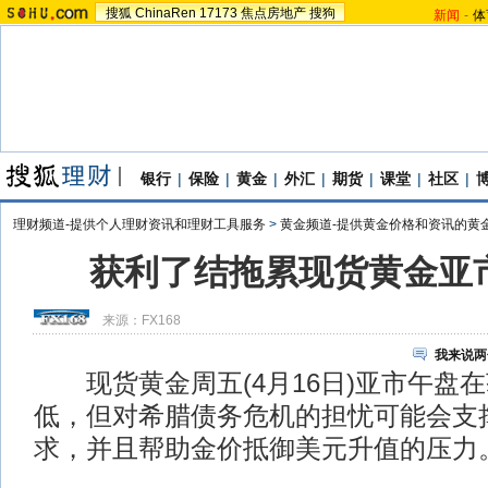
搜狐
ChinaRen
17173
焦点房地产
搜狗
新闻
-
体
银行
|
保险
|
黄金
|
外汇
|
期货
|
课堂
|
社区
|
理财频道-提供个人理财资讯和理财工具服务
>
黄金频道-提供黄金价格和资讯的黄
获利了结拖累现货黄金亚
来源：
FX168
我来说两
现货黄金周五(4月16日)亚市午盘
低，但对希腊债务危机的担忧可能会支
求，并且帮助金价抵御美元升值的压力