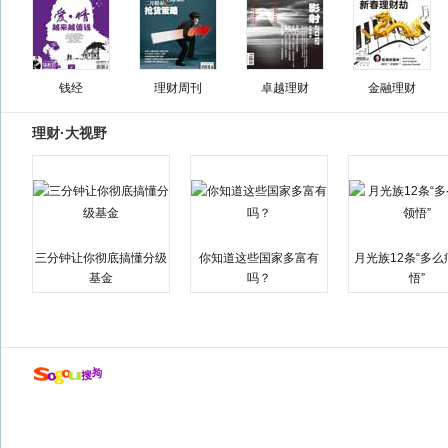
钱经
理财周刊
卓越理财
金融理财
理财·大视野
三分钟让你彻底搞懂分级
你知道这些国家多富有
月光族12条“多
基金
吗？
悟”