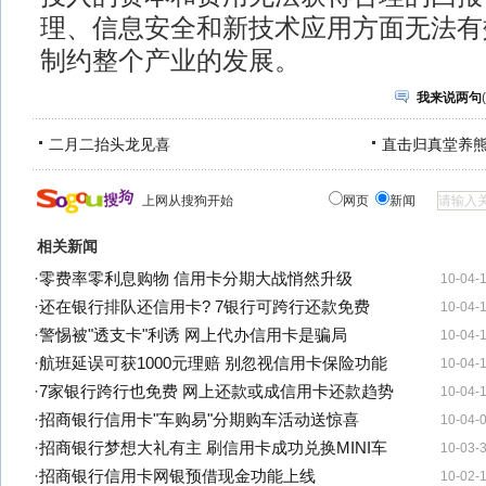
理、信息安全和新技术应用方面无法有
制约整个产业的发展。
我来说两句
(
二月二抬头龙见喜
直击归真堂养
上网从搜狗开始
网页
新闻
相关新闻
·
零费率零利息购物 信用卡分期大战悄然升级
10-04-
·
还在银行排队还信用卡? 7银行可跨行还款免费
10-04-
·
警惕被"透支卡"利诱 网上代办信用卡是骗局
10-04-
·
航班延误可获1000元理赔 别忽视信用卡保险功能
10-04-
·
7家银行跨行也免费 网上还款或成信用卡还款趋势
10-04-
·
招商银行信用卡"车购易"分期购车活动送惊喜
10-04-
·
招商银行梦想大礼有主 刷信用卡成功兑换MINI车
10-03-
·
招商银行信用卡网银预借现金功能上线
10-02-