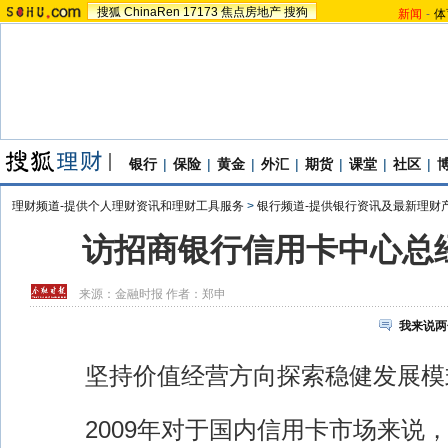
搜狐
ChinaRen
17173
焦点房地产
搜狗
新闻
-
体
银行
|
保险
|
黄金
|
外汇
|
期货
|
课堂
|
社区
|
理财频道-提供个人理财资讯和理财工具服务
>
银行频道-提供银行资讯及最新理财
访招商银行信用卡中心总
来源：
金融时报
作者：郑申
我来说两
坚持价值经营方向探索稳健发展模
2009年对于国内信用卡市场来说，是