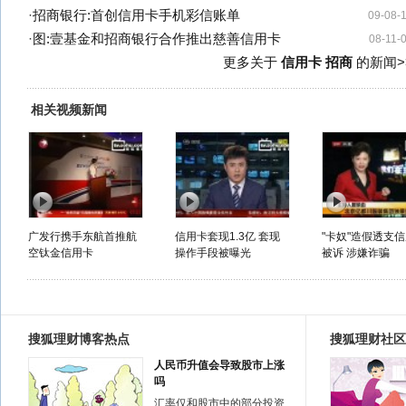
·
招商银行:首创信用卡手机彩信账单
09-08-
·
图:壹基金和招商银行合作推出慈善信用卡
08-11-
更多关于
信用卡 招商
的新闻>
相关视频新闻
广发行携手东航首推航
信用卡套现1.3亿 套现
"卡奴"造假透支
空钛金信用卡
操作手段被曝光
被诉 涉嫌诈骗
搜狐理财博客热点
搜狐理财社区
人民币升值会导致股市上涨
吗
汇率仅和股市中的部分投资