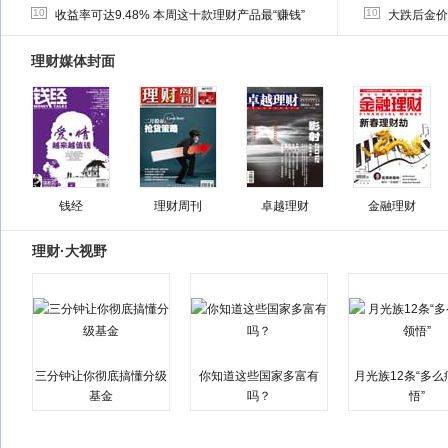
10
10
收益率可达9.48% 本周这十款理财产品最“赚钱”
大跌后金价
理财媒体封面
钱经
理财周刊
卓越理财
金融理财
理财·大视野
三分钟让你彻底搞懂分级
你知道这些国家多富有
月光族12条“多
基金
吗？
悟”