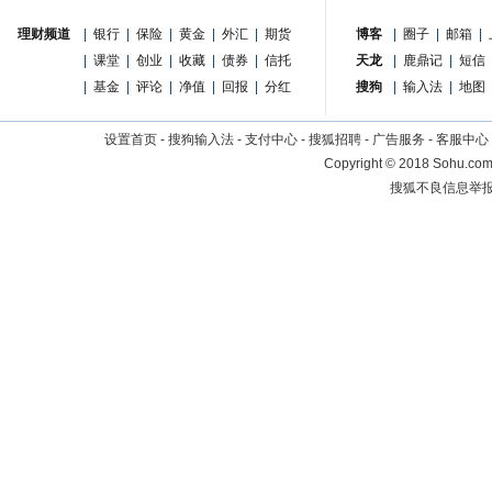
理财频道
|
银行
|
保险
|
黄金
|
外汇
|
期货
博客
|
圈子
|
邮箱
|
|
课堂
|
创业
|
收藏
|
债券
|
信托
天龙
|
鹿鼎记
|
短信
|
基金
|
评论
|
净值
|
回报
|
分红
搜狗
|
输入法
|
地图
设置首页
-
搜狗输入法
-
支付中心
-
搜狐招聘
-
广告服务
-
客服中心
Copyright
©
2018 Sohu.com 
搜狐不良信息举