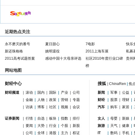
近期热点关注
永不磨灭的番号
夏日甜心
7电影
快乐
新还珠格格
姚明退役
2011上海车展
私募
2011高考试题答案
感动中国十大母亲评选
社区2010年度行业口碑
贵州
榜
网站地图
财经中心
搜狐
|
ChinaRen
|
焦
财经频道
|
滚动
|
国内
|
国际
|
产业
|
公司
新闻
|
军事
|
公益
|
|
金融
|
人物
|
政策
|
营销
|
专题
财经
|
股票
|
理财
|
|
访谈
|
博客
|
社区
|
视频
|
会议
汽车
|
购车
|
家居
|
证券新闻
|
行情
|
自选
|
板块
|
指数
|
排行
女人
|
母婴
|
新娘
|
|
要闻
|
大势
|
行业
|
个股
|
新股
旅游
|
天气
|
健康
|
|
公司
|
全球
|
港股
|
主力
|
权证
IT
|
数码
|
手机
|