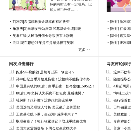
标的有时会有一定联系。比
如人民币升值……
刘利强
|
希腊获救黄金基本面有所改变
[理财]
负利率
乐嘉庆
|
定向增发强劲反弹 私募基金业绩回暖
[理财]
在最困
笑看红绿
|
人民币升值会导致股市上涨吗
[基金]
嘉实基
关红
|
现在想想07年是不是感觉很可笑啊
[理财]
正利率
更多 >>
网友点击排行
网友评论排行
1
1
跑步5年烧的钱 居然可以买一辆宝马？
退休不妨带
2
2
孙中山纪念币开始兑换啦！没预约不能换你咋办
随便提取公
3
3
中国最有钱的80后：白手起家，如今坐拥1595亿！
4月前两周
4
4
80后10年坚持认为买房不如租房 最后他哭了
“单独二孩
5
5
社保断了想补缴？没你想的那么简单！
银行提首套
6
6
美国选情又现惊人转折 美元飙升金价重挫
日均销量过
7
7
工资基准线下调，失业潮+减薪潮来了？
美财政部：
8
8
取现变贵了！银行收紧借记卡取现手续费优惠
专家称部分
9
9
美国大选震撼登场 下周会发生这些大事
普京下令给