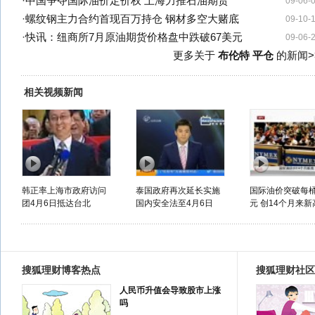
·
中国争夺国际油价定价权 上海力推石油期货
09-06-
·
螺纹钢主力合约首现百万持仓 钢材多空大赌底
09-10-
·
快讯：纽商所7月原油期货价格盘中跌破67美元
09-06-
更多关于
布伦特 平仓
的新闻>
相关视频新闻
韩正率上海市政府访问
泰国政府再次延长实施
国际油价突破每桶
团4月6日抵达台北
国内安全法至4月6日
元 创14个月来新
搜狐理财博客热点
搜狐理财社区
人民币升值会导致股市上涨
吗