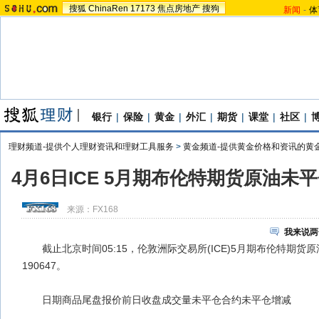
搜狐
ChinaRen
17173
焦点房地产
搜狗
新闻
-
体
银行
|
保险
|
黄金
|
外汇
|
期货
|
课堂
|
社区
|
理财频道-提供个人理财资讯和理财工具服务
>
黄金频道-提供黄金价格和资讯的黄
4月6日ICE 5月期布伦特期货原油未平
来源：
FX168
我来说两
截止北京时间05:15，伦敦洲际交易所(ICE)5月期布伦特期货原
190647。
日期商品尾盘报价前日收盘成交量未平仓合约未平仓增减