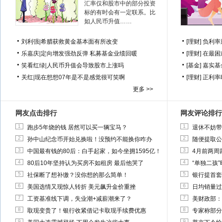
汇率仅和股市中的部分投资
标的有时会有一定联系。比
如人民币升值……
刘利强
|
希腊获救黄金基本面有所改变
[理财]
负利率
乐嘉庆
|
定向增发强劲反弹 私募基金业绩回暖
[理财]
在最困
笑看红绿
|
人民币升值会导致股市上涨吗
[基金]
嘉实基
关红
|
现在想想07年是不是感觉很可笑啊
[理财]
正利率
更多 >>
网友点击排行
网友评论排行
1
1
跑步5年烧的钱 居然可以买一辆宝马？
退休不妨带
2
2
孙中山纪念币开始兑换啦！没预约不能换你咋办
随便提取公
3
3
中国最有钱的80后：白手起家，如今坐拥1595亿！
4月前两周
4
4
80后10年坚持认为买房不如租房 最后他哭了
“单独二孩
5
5
社保断了想补缴？没你想的那么简单！
银行提首套
6
6
美国选情又现惊人转折 美元飙升金价重挫
日均销量过
7
7
工资基准线下调，失业潮+减薪潮来了？
美财政部：
8
8
取现变贵了！银行收紧借记卡取现手续费优惠
专家称部分
9
9