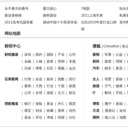
永不磨灭的番号
夏日甜心
7电影
快乐
新还珠格格
姚明退役
2011上海车展
私募
2011高考试题答案
感动中国十大母亲评选
社区2010年度行业口碑
贵州
榜
网站地图
财经中心
搜狐
|
ChinaRen
|
焦
财经频道
|
滚动
|
国内
|
国际
|
产业
|
公司
新闻
|
军事
|
公益
|
|
金融
|
人物
|
政策
|
营销
|
专题
财经
|
股票
|
理财
|
|
访谈
|
博客
|
社区
|
视频
|
会议
汽车
|
购车
|
家居
|
证券新闻
|
行情
|
自选
|
板块
|
指数
|
排行
女人
|
母婴
|
新娘
|
|
要闻
|
大势
|
行业
|
个股
|
新股
旅游
|
天气
|
健康
|
|
公司
|
全球
|
港股
|
主力
|
权证
IT
|
数码
|
手机
|
理财频道
|
银行
|
保险
|
黄金
|
外汇
|
期货
博客
|
圈子
|
邮箱
|
|
课堂
|
创业
|
收藏
|
债券
|
信托
天龙
|
鹿鼎记
|
短信
|
基金
|
评论
|
净值
|
回报
|
分红
搜狗
|
输入法
|
地图