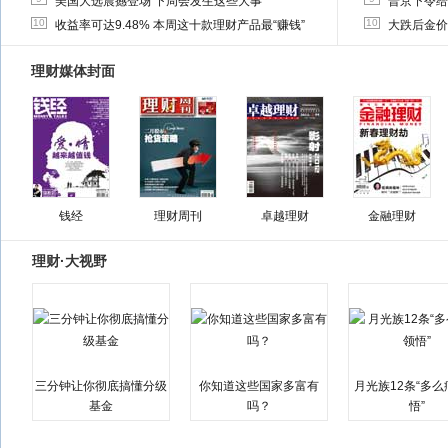
美国大选震撼登场 下周会发生这些大事
普京下令给
10
10
收益率可达9.48% 本周这十款理财产品最“赚钱”
大跌后金价
理财媒体封面
钱经
理财周刊
卓越理财
金融理财
理财·大视野
三分钟让你彻底搞懂分级
你知道这些国家多富有
月光族12条“多
基金
吗？
悟”