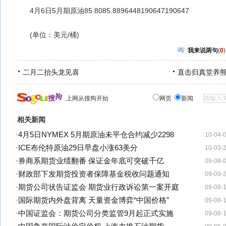
4月6日5月期原油85.8085.8896448190647190647
(单位：美元/桶)
我来说两句
(
0
)
二月二抬头龙见喜
直击归真堂养
上网从搜狗开始
网页
新闻
相关新闻
·
4月5日NYMEX 5月期原油未平仓合约减少2298
10-04-
·
ICE布伦特原油29日早盘小涨63美分
10-03-
·
券商系期货业绩翻番 保证金年底可突破千亿
09-08-
·
财政部下发期货投资者保障基金税收问题通知
09-09-
·
期货公司状告证监会 期货业行政诉讼第一案开庭
09-08-
·
国际期货内外盘背离 天量资金博弈“中国价格”
09-08-
·
中国证监会：期货公司分类监管9月起正式实施
09-08-