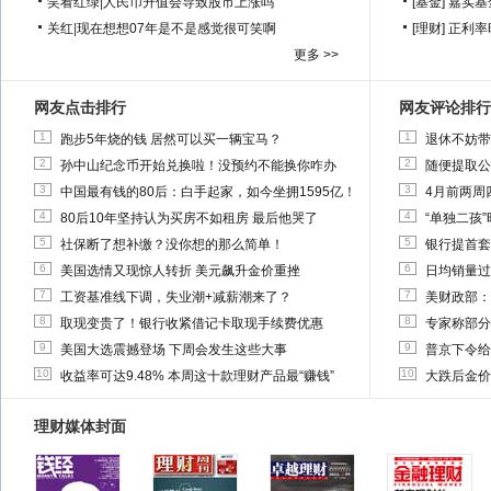
笑看红绿
|
人民币升值会导致股市上涨吗
[基金]
嘉实基
关红
|
现在想想07年是不是感觉很可笑啊
[理财]
正利率
更多 >>
网友点击排行
网友评论排行
1
1
跑步5年烧的钱 居然可以买一辆宝马？
退休不妨带
2
2
孙中山纪念币开始兑换啦！没预约不能换你咋办
随便提取公
3
3
中国最有钱的80后：白手起家，如今坐拥1595亿！
4月前两周
4
4
80后10年坚持认为买房不如租房 最后他哭了
“单独二孩
5
5
社保断了想补缴？没你想的那么简单！
银行提首套
6
6
美国选情又现惊人转折 美元飙升金价重挫
日均销量过
7
7
工资基准线下调，失业潮+减薪潮来了？
美财政部：
8
8
取现变贵了！银行收紧借记卡取现手续费优惠
专家称部分
9
9
美国大选震撼登场 下周会发生这些大事
普京下令给
10
10
收益率可达9.48% 本周这十款理财产品最“赚钱”
大跌后金价
理财媒体封面