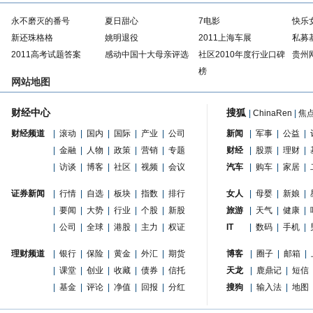
永不磨灭的番号
夏日甜心
7电影
快乐
新还珠格格
姚明退役
2011上海车展
私募
2011高考试题答案
感动中国十大母亲评选
社区2010年度行业口碑
贵州
榜
网站地图
财经中心
搜狐
|
ChinaRen
|
焦
财经频道
|
滚动
|
国内
|
国际
|
产业
|
公司
新闻
|
军事
|
公益
|
|
金融
|
人物
|
政策
|
营销
|
专题
财经
|
股票
|
理财
|
|
访谈
|
博客
|
社区
|
视频
|
会议
汽车
|
购车
|
家居
|
证券新闻
|
行情
|
自选
|
板块
|
指数
|
排行
女人
|
母婴
|
新娘
|
|
要闻
|
大势
|
行业
|
个股
|
新股
旅游
|
天气
|
健康
|
|
公司
|
全球
|
港股
|
主力
|
权证
IT
|
数码
|
手机
|
理财频道
|
银行
|
保险
|
黄金
|
外汇
|
期货
博客
|
圈子
|
邮箱
|
|
课堂
|
创业
|
收藏
|
债券
|
信托
天龙
|
鹿鼎记
|
短信
|
基金
|
评论
|
净值
|
回报
|
分红
搜狗
|
输入法
|
地图