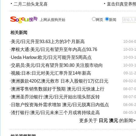
二月二抬头龙见喜
直击归真堂养
上网从搜狗开始
网页
新闻
相关新闻
·
美元/日元升至93.63上方的3个月新高
10-04-
·
摩根大通:美元/日元有望升至年内高点93.76
10-03-
·
Ueda Harlow:欧元/日元可能升至5周高点
10-03-
·
交易员:美元/日元有望升至90.80 关注股市动向
10-03-
·
视频:日本:日元对美元汇率升至14年新高
09-11-
·
澳洲拨款420亿澳元救市 日本入股银行1万亿日元
09-02-
·
澳洲零售销售数据好于预期 澳元/日元快速上行
08-07-
·
澳洲圣乔治银行:澳元/日元开始出现头部反转
08-07-
·
日散户投资海外需求增加 澳元/日元脱离日内低点
08-06-
·
渣打银行:澳元/日元未来三个月或将持续走高
08-05-
更多关于
日元 澳元
的新闻>