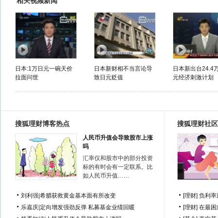
相关视频新闻
日本:1万日元一碗天价
日本新财相不当言论导
日本新出台24.4
拉面问世
致日元贬值
元经济刺激计划
搜狐理财博客热点
搜狐理财社区
人民币升值会导致股市上涨
吗
汇率仅和股市中的部分投资
标的有时会有一定联系。比
如人民币升值……
刘利强
|
希腊获救黄金基本面有所改变
[理财]
负利率
乐嘉庆
|
定向增发强劲反弹 私募基金业绩回暖
[理财]
在最困