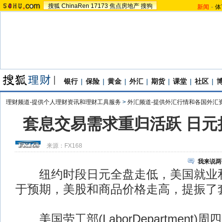
搜狐
ChinaRen
17173
焦点房地产
搜狗
新闻
-
体
银行
|
保险
|
黄金
|
外汇
|
期货
|
课堂
|
社区
|
理财频道-提供个人理财资讯和理财工具服务
>
外汇频道-提供外汇行情和各国外汇
套息交易需求重归活跃 日元
来源：
FX168
我来说两
纽约时段日元全盘走低，美国就业和
于预期，美股和商品价格走高，提振了
美国劳工部(LaborDepartment)周