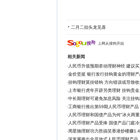
二月二抬头龙见喜
上网从搜狗开始
相关新闻
·
人民币升值预期牵动理财神经 建议
·
金价坚挺 银行发行挂钩黄金的理财产
·
挂钩理财莫挂错钩 方向错误或导致收
·
上市银行虎年开辟另类理财 挂钩贵金
·
中长期理财可避免加息风险 关注挂钩
·
工商银行推出第59期人民币理财产品
·
人民币理财和国债产品为何"冰火两重天
·
人民币理财产品受捧 国债产品门庭冷
·
周星驰理财功力胜搞笑香港炒楼赚1.
·
深发展推出全开放式人民币理财产品