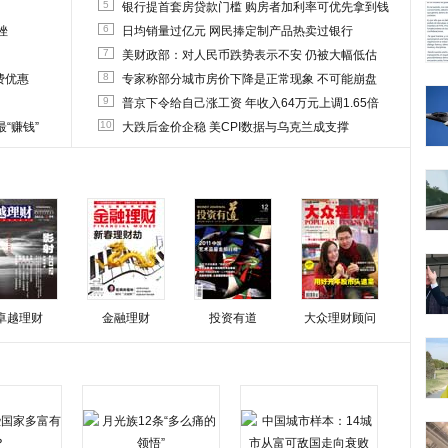
5
银行提首套房贷款门槛 购房者加利率可优先拿到钱
6
挫
日均销量过亿元 网民捧定制产品热卖过银行
7
美财政部：对人民币跌势表示不安 仍被大幅低估
8
费优惠
专家称部分城市房价下降是正常现象 不可能崩盘
9
普京下令给自己涨工资 年收入64万元上调1.65倍
10
“赚钱”
大跌后金价企稳 美CPI数据与乌克兰成支撑
卓越理财
金融理财
投资有道
大众理财顾问