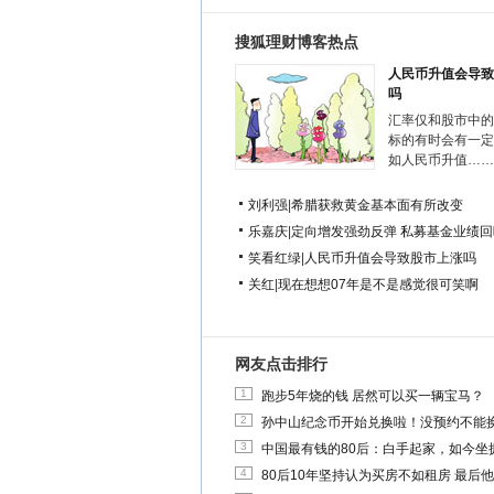
搜狐理财博客热点
人民币升值会导致
吗
汇率仅和股市中的
标的有时会有一定
如人民币升值……
刘利强
|
希腊获救黄金基本面有所改变
乐嘉庆
|
定向增发强劲反弹 私募基金业绩回
笑看红绿
|
人民币升值会导致股市上涨吗
关红
|
现在想想07年是不是感觉很可笑啊
网友点击排行
1
跑步5年烧的钱 居然可以买一辆宝马？
2
孙中山纪念币开始兑换啦！没预约不能
3
中国最有钱的80后：白手起家，如今坐拥
4
80后10年坚持认为买房不如租房 最后