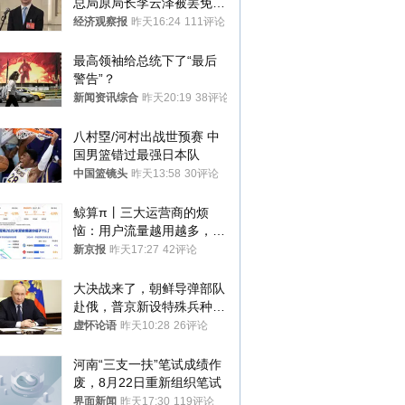
总局原局长李云泽被罢免全
国人大代表
经济观察报
昨天16:24
111评论
最高领袖给总统下了“最后
警告”？
新闻资讯综合
昨天20:19
38评论
八村塁/河村出战世预赛 中
国男篮错过最强日本队
中国篮镜头
昨天13:58
30评论
鲸算π丨三大运营商的烦
恼：用户流量越用越多，收
入却越来越少
新京报
昨天17:27
42评论
大决战来了，朝鲜导弹部队
赴俄，普京新设特殊兵种，
76岁老将扛旗
虚怀论语
昨天10:28
26评论
河南“三支一扶”笔试成绩作
废，8月22日重新组织笔试
界面新闻
昨天17:30
119评论