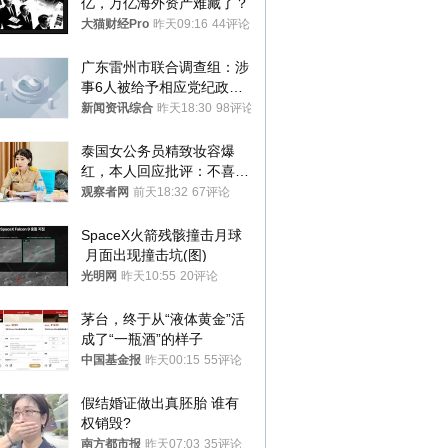
亿，万亿海外资产难藏了？
大猫财经Pro
昨天09:16
44评论
广东雷州市联合调查组：涉
事6人被给予相应党纪政务
处分和组织处理
新闻资讯综合
昨天18:30
98评论
泰国女公务员精致妆容爆
红，本人回应批评：不喜欢
就别看
观察者网
前天18:32
67评论
SpaceX火箭残骸撞击月球
 月面出现撞击坑(图)
光明网
昨天10:55
20评论
茅台，终于从“液体黄金”活
成了“一瓶酒”的样子
中国基金报
昨天00:15
55评论
假结婚证做出真胚胎 谁有
权销毁?
南方都市报
昨天07:03
35评论