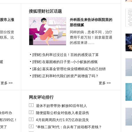
搜狐理财社区话题
股市上涨
外科医生来告诉你医院里的
那些猫腻
部分投资
同样的病，患者不同，治疗
联系。比
费用千差万别！就拿最普通
的感冒来讲……
[理财]
负利率过没过去！百姓的感受说了算
暖
[理财]
在最困难的日子里--小小蚁族的感慨
[基金]
嘉实基金管理社保业绩糟糕或为自己抬轿
[理财]
正利率时代我们的资产就增值了吗？
更多 >>
更多 >>
网友评论排行
1
退休不妨带带孙 解放80后年轻人
2
换你咋办
随便提取公积金对低收入者是误伤
3
1595亿！
4月前两周四大行1.9万亿存款流失
4
他哭了
“单独二孩”时代：自从有了娃咱都不差钱？