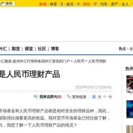
地产
搜狗
新闻
-
体育
-
S
-
娱乐
-
V
-
财经
-
IT
-
汽车
-
房产
-
女人
-
外汇
|
期货
|
课堂
|
社区
|
博客
热点：
金
外汇频道-提供外汇行情和各国外汇资讯的门户
>
人民币
>
人民币理财
热
是人民币理财产品
2010年03月17日09:41
我来说两句
(
0
)
复制链接
大
中
小
场基金和人民币理财产品都是相对安全的理财品种，因此，
能取得比储蓄更高的收益。我对货币市场基金已经比较了解，
此，我想了解一下人民币理财产品的情况？