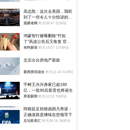
高志凯：这次去美国，我听
到了一些令人十分惊讶的消
息
观察者网
昨天08:47
52评论
鸿蒙智行被曝删除“竹知
了”风波公告后又恢复 官媒
曾力挺：劝华为要大度的，
有料新语
昨天16:07
175评论
你们适不适合？
北京出台房地产新政
新闻资讯综合
昨天21:34
41评论
宇树王兴兴身家已超180
亿，一批90后新贵也将诞生
界面新闻
昨天10:22
59评论
阿根廷足协致函因凡蒂诺：
正确道路是继续在您领导下
足坛欧美汇
昨天08:16
56评论