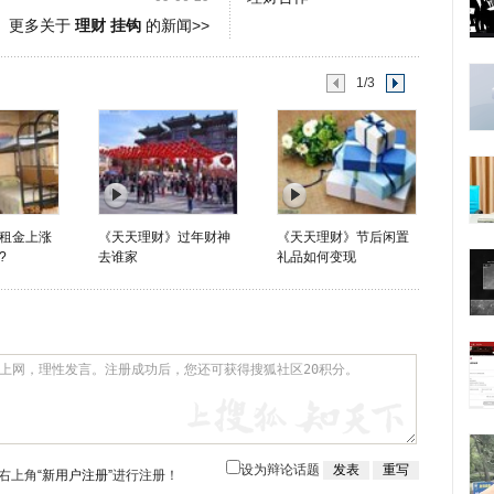
更多关于
理财 挂钩
的新闻>>
1/3
租金上涨
《天天理财》过年财神
《天天理财》节后闲置
?
去谁家
礼品如何变现
设为辩论话题
右上角
“新用户注册”
进行注册！