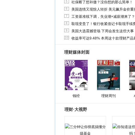
5
社保断了想补缴？没你想的那么简单！
6
美国选情又现惊人转折 美元飙升金价重
7
工资基准线下调，失业潮+减薪潮来了？
8
取现变贵了！银行收紧借记卡取现手续
9
美国大选震撼登场 下周会发生这些大事
10
收益率可达9.48% 本周这十款理财产品最
理财媒体封面
钱经
理财周刊
理财·大视野