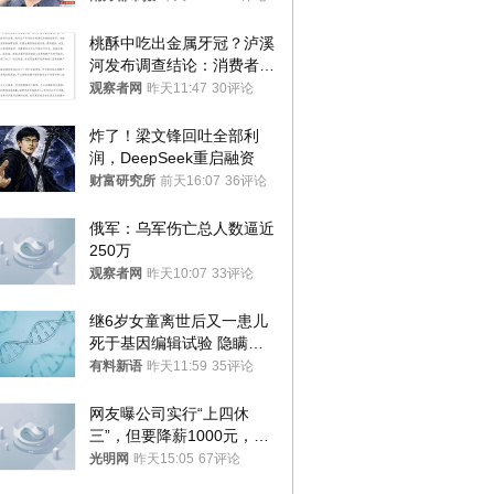
桃酥中吃出金属牙冠？泸溪
河发布调查结论：消费者已
澄清，所发视频情况不属实
观察者网
昨天11:47
30评论
炸了！梁文锋回吐全部利
润，DeepSeek重启融资
财富研究所
前天16:07
36评论
俄军：乌军伤亡总人数逼近
250万
观察者网
昨天10:07
33评论
继6岁女童离世后又一患儿
死于基因编辑试验 隐瞒一
年才对外披露
有料新语
昨天11:59
35评论
网友曝公司实行“上四休
三”，但要降薪1000元，不
接受只能辞职
光明网
昨天15:05
67评论