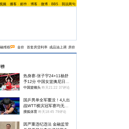
视频
-
播客
-
邮件
-
博客
-
微博
-
BBS
-
我说两句
融维权
金价
首套房贷利率
成品油上调
房价
评榜
热身赛-张子宇24+11杨舒
予12分 中国女篮擒尼日利
亚
中国篮镜头
昨天21:22
37评论
国乒男单全军覆没！4人出
战WTT横滨冠军赛均无缘
八强
搜狐体育
昨天18:45
79评论
因严重违纪违法 金融监管