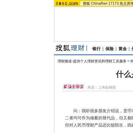
搜狐
ChinaRen
17173
焦点房
银行
|
保险
|
黄金
|
理财频道-提供个人理财资讯和理财工具服务
>
什么
来源：
上海金融报
问：我听很多朋友介绍说，货币市
二者均可作为储蓄的替代品，但又都
但对人民币理财产品还比较陌生，因