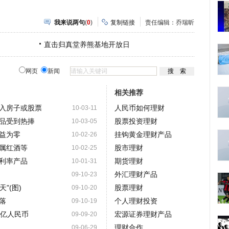
我来说两句
(
0
)
复制链接
责任编辑：乔瑞昕
直击归真堂养熊基地开放日
网页
新闻
相关推荐
买入房子或股票
人民币如何理财
10-03-11
品受到热捧
股票投资理财
10-03-05
益为零
挂钩黄金理财产品
10-02-26
属红酒等
股市理财
10-02-25
利率产品
期货理财
10-01-31
外汇理财产品
09-10-23
"(图)
股票理财
09-10-20
落
个人理财投资
09-10-19
4亿人民币
宏源证券理财产品
09-09-20
理财合作
09-06-29