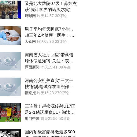
又是北大数院07级！苏炜杰
获“统计学界的诺贝尔奖”
环球网
昨天14:57
30评论
男子平均每天睡眠7小时，
却三年2次脑梗，医生：这
样睡觉更伤身
大众网
昨天09:36
23评论
河南省人社厅回应“带薪错
峰休假通知”引关注：表述
不够准确，待修改后印发
界面新闻
昨天15:41
38评论
河南公安机关查实“三支一
扶”招募笔试存在组织作弊
犯罪行为
新京报
昨天16:28
279评论
三连胜！赵松源传射U17国
足2-1勒沃库森U17 淘汰赛
将战河床
射门中国
前天21:50
53评论
国内顶级富豪补缴最多500