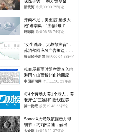
视性手势”，泰方责令全面
调查，对责任人采取最严厉
新黄河
昨天09:00
75评论
处分
弹药不足，美重启“超级大
炮”遭嘲讽：“废物利用”
环球网
昨天06:56
74评论
“女生洗澡，大叔帮搓背”，
苏泊尔回应AI广告擦边：视
频全下架，已强化内容管理
每日经济新闻
昨天00:04
38评论
与审核
献血屋暴雨时阻拦群众入内
避雨？山西忻州血站回应
中国新闻网
昨天11:01
23评论
每4个劳动力养1个老人，养
老床位“三连降”|晋观医养
第一财经
前天19:48
65评论
SpaceX火箭残骸撞击月球
细节：约7倍音速，砸出直
径约30米撞击坑
大众网
前天16:11
37评论