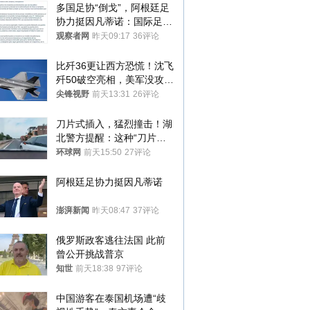
多国足协“倒戈”，阿根廷足
协力挺因凡蒂诺：国际足联
今后应继续在其领导下前行
观察者网
昨天09:17
36评论
比歼36更让西方恐慌！沈飞
歼50破空亮相，美军没攻克
的技术被拿下
尖锋视野
前天13:31
26评论
刀片式插入，猛烈撞击！湖
北警方提醒：这种“刀片超
车”，太危险了
环球网
前天15:50
27评论
阿根廷足协力挺因凡蒂诺
澎湃新闻
昨天08:47
37评论
俄罗斯政客逃往法国 此前
曾公开挑战普京
知世
前天18:38
97评论
中国游客在泰国机场遭“歧