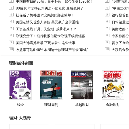
3
3
中国最有钱的80后：白手起家，如今坐拥1595亿！
4月前两周
4
4
80后10年坚持认为买房不如租房 最后他哭了
“单独二孩
5
5
社保断了想补缴？没你想的那么简单！
银行提首套
6
6
美国选情又现惊人转折 美元飙升金价重挫
日均销量过
7
7
工资基准线下调，失业潮+减薪潮来了？
美财政部：
8
8
取现变贵了！银行收紧借记卡取现手续费优惠
专家称部分
9
9
美国大选震撼登场 下周会发生这些大事
普京下令给
10
10
收益率可达9.48% 本周这十款理财产品最“赚钱”
大跌后金价
理财媒体封面
钱经
理财周刊
卓越理财
金融理财
理财·大视野