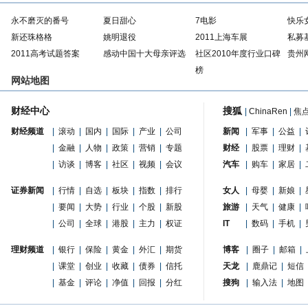
永不磨灭的番号
夏日甜心
7电影
快乐
新还珠格格
姚明退役
2011上海车展
私募
2011高考试题答案
感动中国十大母亲评选
社区2010年度行业口碑
贵州
榜
网站地图
财经中心
搜狐
|
ChinaRen
|
焦
财经频道
|
滚动
|
国内
|
国际
|
产业
|
公司
新闻
|
军事
|
公益
|
|
金融
|
人物
|
政策
|
营销
|
专题
财经
|
股票
|
理财
|
|
访谈
|
博客
|
社区
|
视频
|
会议
汽车
|
购车
|
家居
|
证券新闻
|
行情
|
自选
|
板块
|
指数
|
排行
女人
|
母婴
|
新娘
|
|
要闻
|
大势
|
行业
|
个股
|
新股
旅游
|
天气
|
健康
|
|
公司
|
全球
|
港股
|
主力
|
权证
IT
|
数码
|
手机
|
理财频道
|
银行
|
保险
|
黄金
|
外汇
|
期货
博客
|
圈子
|
邮箱
|
|
课堂
|
创业
|
收藏
|
债券
|
信托
天龙
|
鹿鼎记
|
短信
|
基金
|
评论
|
净值
|
回报
|
分红
搜狗
|
输入法
|
地图