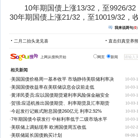
10年期国债上涨13/32，至9926/32
30年期国债上涨21/32，至10019/32，
我来说两句
(
0
)
二月二抬头龙见喜
直击归真堂养
上网从搜狗开始
网页
新闻
相关新闻
·
美国国债价格周一基本收平 市场静待美联储利率决
10-03-
·
美国国债收益率在美联储议息会议前走低
10-03-
·
黄泽民委员:应以国债期货避利率风险保金融安全
10-03-
·
贺强:应适机推出国债期货、利率期货及汇率期货
10-03-
·
今起发行记账式附息国债260亿元 利率2.92%
10-03-
·
7年期国债今获发行 中标利率低于二级市场水平
10-03-
·
美联储上调贴现率 欧洲国债周五收低
10-02-
·
美联储延长国债购买计划
09-08-