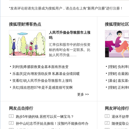
*发表评论前请先注册成为搜狐用户，请点击右上角
“新用户注册”
进行注册！
搜狐理财博客热点
搜狐理财社区
人民币升值会导致股市上涨
吗
汇率仅和股市中的部分投资
标的有时会有一定联系。比
如人民币升值……
刘利强
|
希腊获救黄金基本面有所改变
[理财]
负利率
乐嘉庆
|
定向增发强劲反弹 私募基金业绩回暖
[理财]
在最困
笑看红绿
|
人民币升值会导致股市上涨吗
[基金]
嘉实基
关红
|
现在想想07年是不是感觉很可笑啊
[理财]
正利率
更多 >>
网友点击排行
网友评论排行
1
1
跑步5年烧的钱 居然可以买一辆宝马？
退休不妨带
2
2
孙中山纪念币开始兑换啦！没预约不能换你咋办
随便提取公