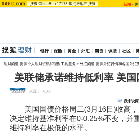
搜狐
ChinaRen
17173
焦点房地产
搜狗
新闻
-
体
银行
|
保险
|
黄金
|
外汇
|
期货
|
课堂
|
社区
|
理财频道-提供个人理财资讯和理财工具服务
>
外汇频道-提供外汇行情和各国外汇
美联储承诺维持低利率 美国
来源：
FX168
我来说两
美国国债价格周二(3月16日)收高，之
决定维持基准利率在0-0.25%不变，
维持利率在极低的水平。