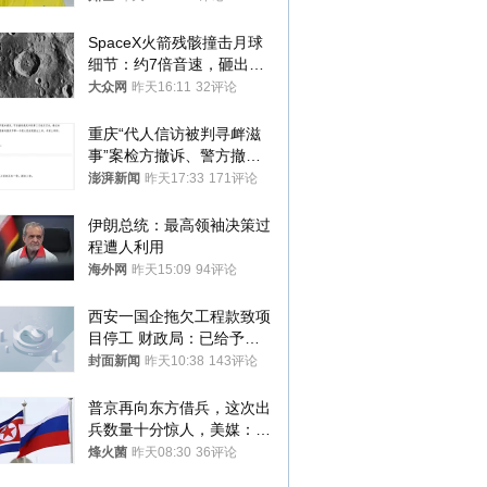
SpaceX火箭残骸撞击月球
细节：约7倍音速，砸出直
径约30米撞击坑
大众网
昨天16:11
32评论
重庆“代人信访被判寻衅滋
事”案检方撤诉、警方撤
案，两被告人获国赔
澎湃新闻
昨天17:33
171评论
伊朗总统：最高领袖决策过
程遭人利用
海外网
昨天15:09
94评论
西安一国企拖欠工程款致项
目停工 财政局：已给予处
分，正督促整改
封面新闻
昨天10:38
143评论
普京再向东方借兵，这次出
兵数量十分惊人，美媒：俄
朝要动真格？
烽火菌
昨天08:30
36评论