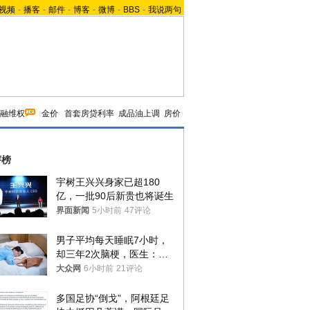
视频
-
播客
-
邮件
-
博客
-
微博
-
BBS
-
我说两句
融维权
金价
首套房贷利率
成品油上调
房价
评榜
宇树王兴兴身家已超180
亿，一批90后新贵也将诞生
界面新闻
5小时前
47评论
男子平均每天睡眠7小时，
却三年2次脑梗，医生：这
样睡觉更伤身
大众网
6小时前
21评论
多国足协“倒戈”，阿根廷足