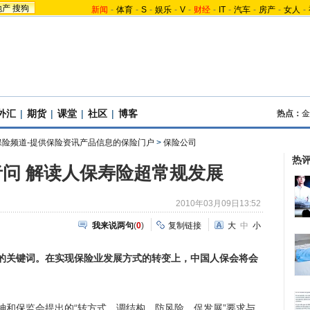
地产
搜狗
新闻
-
体育
-
S
-
娱乐
-
V
-
财经
-
IT
-
汽车
-
房产
-
女人
-
外汇
|
期货
|
课堂
|
社区
|
博客
热点：
金
保险频道-提供保险资讯产品信息的保险门户
>
保险公司
热
问 解读人保寿险超常规发展
2010年03月09日13:52
我来说两句
(
0
)
复制链接
大
中
小
的关键词。在实现保险业发展方式的转变上，中国人保会将会
神和保监会提出的“转方式、调结构、防风险、促发展”要求与