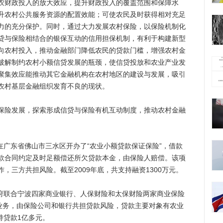
农财政投入的放大效应，提升财政投入的覆盖范围和保障水
升农村公共服务资源的配置效能；可使农民及时获得相对充足
力的充分保护。同时，通过大力发展农村保险，以保险机制化
贷与保险相结合的银保互动的信用担保机制，有利于构建新型
向农村投入，推动金融部门降低农民的贷款门槛，增强农村金
破解制约农村小额信贷发展的瓶颈，使信贷投放和农业产业发
聚集效应能推动其它金融机构在农村地区的建设与发展，吸引
农村基层金融组织发育不良的现状。
险发展，探索形成信贷与保险有机互动制度，推动农村金融
在广东省佛山市三水区开办了“农业小额贷款保证保险”，借款
款合同约定及时足额偿还所欠贷款本金，由保险人赔偿。该项
，三方共担风险。截至2009年底，共支持融资1300万元。
府联合宁波四家商业银行、人保财险和太保财险两家商业保险
”业务，由保险公司和银行共担贷款风险，贷款主要对象有农业
持贷款1亿多元。