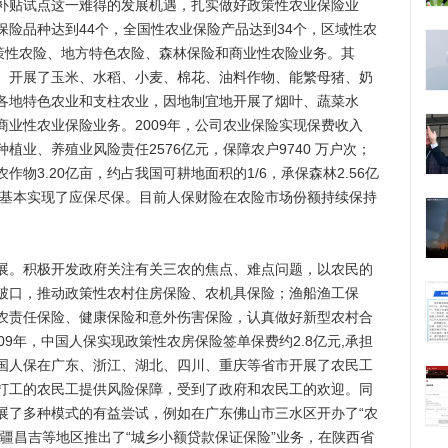
贴试点这一难得的发展机遇，扎实做好政策性农业保险业
险品种达到44个，全国性农业保险产品达到34个，区域性农
政策性农险、地方特色农险、森林保险和商业性农险业务。其
）开展了玉米、水稻、小麦、棉花、油料作物、能繁母猪、奶
各地特色农业和支柱农业，因地制宜地开展了烟叶、蔬菜水
业性农业保险业务。2009年，公司农业保险实现保费收入
承担种植业、养殖业风险责任2576亿元，保障农户9740 万户次；
作物3.20亿亩，约占我国可耕地面积的1/6，承保森林2.56亿
，基本实现了应保尽保。目前人保财险在农险市场份额持续保持
。积极开发政府关注有关三农的焦点、难点问题，以农民的
破口，推动政策性农村住房保险、农机具保险；渔船渔工保
农责任保险、健康保险和意外伤害保险，认真做好新型农村合
09年，中国人保实现政策性农房保险签单保费约2.8亿元,承担
9年中国人保在广东、浙江、湖北、四川、重庆等省市开展了农民工
打工的农民工提供风险保障，受到了政府和农民工的欢迎。同
展了多种模式的有益尝试，例如在广东佛山市三水区开办了“农
疆昌吉等地区推出了“城乡小额贷款保证保险”业务，在陕西省