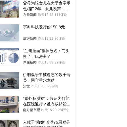
父母为陪女儿在大学食堂承
包档口2年，女儿发声：初
衷是为了陪伴，毕业后将不
九派新闻
昨天15:48
111评论
再营业
宇树科技发行价150.8元
澎湃新闻
昨天19:11
86评论
“兰州拉面”集体改名：门头
换了，玩法变了
界面新闻
昨天15:33
29评论
伊朗战争中被遗忘的数千海
员：困守霍尔木兹
知世
昨天15:06
29评论
“婚外胚胎案”：假证为何能
在医院通行？谁有权销毁胚
胎？
南方都市报
昨天15:29
28评论
人贩子“梅姨”若满75周岁是