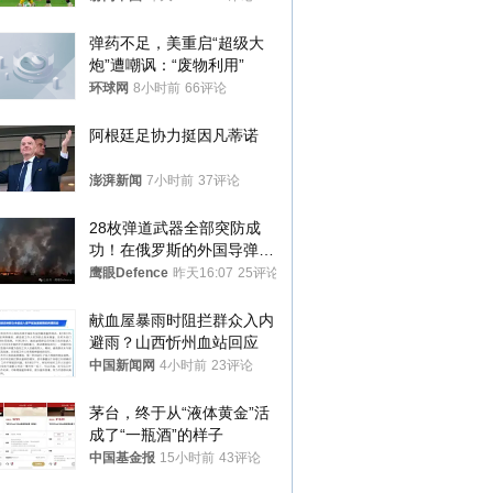
弹药不足，美重启“超级大
炮”遭嘲讽：“废物利用”
环球网
8小时前
66评论
阿根廷足协力挺因凡蒂诺
澎湃新闻
7小时前
37评论
28枚弹道武器全部突防成
功！在俄罗斯的外国导弹发
射车都是合法打击目标
鹰眼Defence
昨天16:07
25评论
献血屋暴雨时阻拦群众入内
避雨？山西忻州血站回应
中国新闻网
4小时前
23评论
茅台，终于从“液体黄金”活
成了“一瓶酒”的样子
中国基金报
15小时前
43评论