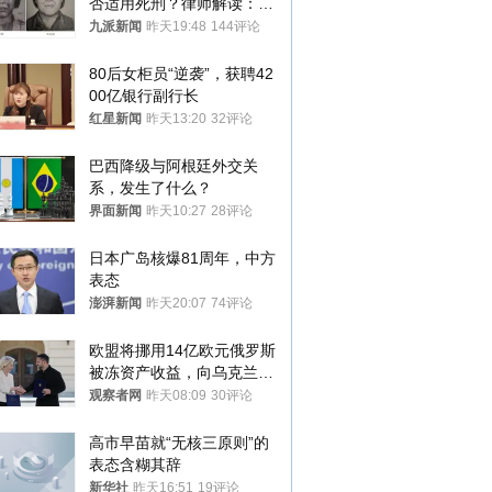
否适用死刑？律师解读：很
大概率不会被判处死刑
九派新闻
昨天19:48
144评论
80后女柜员“逆袭”，获聘42
00亿银行副行长
红星新闻
昨天13:20
32评论
巴西降级与阿根廷外交关
系，发生了什么？
界面新闻
昨天10:27
28评论
日本广岛核爆81周年，中方
表态
澎湃新闻
昨天20:07
74评论
欧盟将挪用14亿欧元俄罗斯
被冻资产收益，向乌克兰提
供援助
观察者网
昨天08:09
30评论
高市早苗就“无核三原则”的
表态含糊其辞
新华社
昨天16:51
19评论