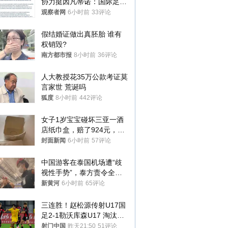
协力挺因凡蒂诺：国际足联
今后应继续在其领导下前行
观察者网
6小时前
33评论
假结婚证做出真胚胎 谁有
权销毁?
南方都市报
8小时前
36评论
人大教授花35万公款考证莫
言家世 荒诞吗
狐度
8小时前
442评论
女子1岁宝宝碰坏三亚一酒
店纸巾盒，赔了924元，发
帖吐槽后酒店退还一半的
封面新闻
6小时前
57评论
钱，当地市监局回应
中国游客在泰国机场遭“歧
视性手势”，泰方责令全面
调查，对责任人采取最严厉
新黄河
6小时前
65评论
处分
三连胜！赵松源传射U17国
足2-1勒沃库森U17 淘汰赛
将战河床
射门中国
昨天21:50
51评论