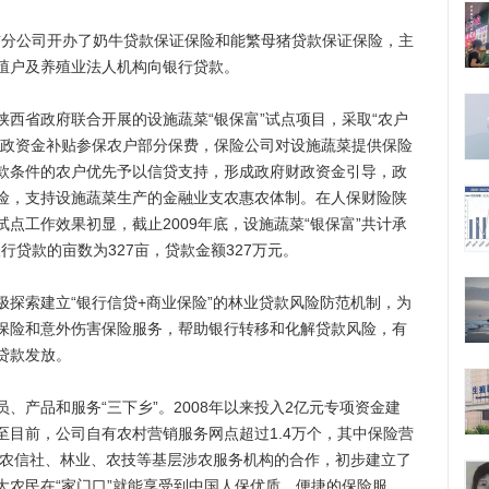
吉分公司开办了奶牛贷款保证保险和能繁母猪贷款保证保险，主
殖户及养殖业法人机构向银行贷款。
省政府联合开展的设施蔬菜“银保富”试点项目，采取“农户
财政资金补贴参保农户部分保费，保险公司对设施蔬菜提供保险
款条件的农户优先予以信贷支持，形成政府财政资金引导，政
险，支持设施蔬菜生产的金融业支农惠农体制。在人保财险陕
点工作效果初显，截止2009年底，设施蔬菜“银保富”共计承
。银行贷款的亩数为327亩，贷款金额327万元。
索建立“银行信贷+商业保险”的林业贷款风险防范机制，为
保险和意外伤害保险服务，帮助银行转移和化解贷款风险，有
贷款发放。
产品和服务“三下乡”。2008年以来投入2亿元专项资金建
至目前，公司自有农村营销服务网点超过1.4万个，其中保险营
与农信社、林业、农技等基层涉农服务机构的合作，初步建立了
大农民在“家门口”就能享受到中国人保优质、便捷的保险服