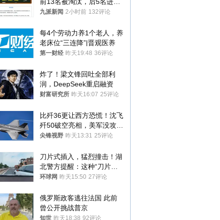
前13名被淘汰，后5名进体
检，被疑萝卜岗，官方通
九派新闻
2小时前
132评论
报：已叫停
每4个劳动力养1个老人，养
老床位“三连降”|晋观医养
第一财经
昨天19:48
36评论
炸了！梁文锋回吐全部利
润，DeepSeek重启融资
财富研究所
昨天16:07
25评论
比歼36更让西方恐慌！沈飞
歼50破空亮相，美军没攻克
的技术被拿下
尖锋视野
昨天13:31
25评论
刀片式插入，猛烈撞击！湖
北警方提醒：这种“刀片超
车”，太危险了
环球网
昨天15:50
27评论
俄罗斯政客逃往法国 此前
曾公开挑战普京
知世
昨天18:38
92评论