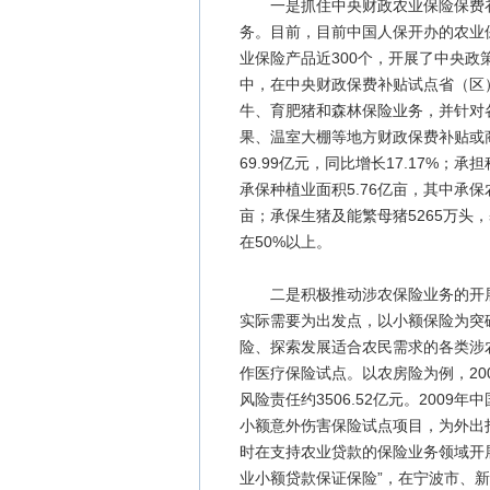
一是抓住中央财政农业保险保费补
务。目前，目前中国人保开办的农业保
业保险产品近300个，开展了中央
中，在中央财政保费补贴试点省（区
牛、育肥猪和森林保险业务，并针对
果、温室大棚等地方财政保费补贴或商
69.99亿元，同比增长17.17%；
承保种植业面积5.76亿亩，其中承保农
亩；承保生猪及能繁母猪5265万头
在50%以上。
二是积极推动涉农保险业务的开展
实际需要为出发点，以小额保险为突
险、探索发展适合农民需求的各类涉
作医疗保险试点。以农房险为例，20
风险责任约3506.52亿元。200
小额意外伤害保险试点项目，为外出
时在支持农业贷款的保险业务领域开
业小额贷款保证保险”，在宁波市、新