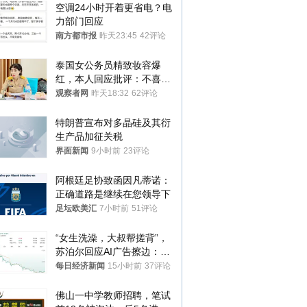
空调24小时开着更省电？电
力部门回应
南方都市报
昨天23:45
42评论
泰国女公务员精致妆容爆
红，本人回应批评：不喜欢
就别看
观察者网
昨天18:32
62评论
特朗普宣布对多晶硅及其衍
生产品加征关税
界面新闻
9小时前
23评论
阿根廷足协致函因凡蒂诺：
正确道路是继续在您领导下
足坛欧美汇
7小时前
51评论
“女生洗澡，大叔帮搓背”，
苏泊尔回应AI广告擦边：视
频全下架，已强化内容管理
每日经济新闻
15小时前
37评论
与审核
佛山一中学教师招聘，笔试