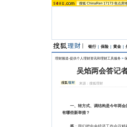
搜狐
ChinaRen
17173
焦点房
银行
|
保险
|
黄金
|
理财频道-提供个人理财资讯和理财工具服务
>
吴焰两会答记者
来源：
搜狐理财
一、转方式、调结构是今年两会
有哪些新举措？
答
：我们把中央经济工作会议精