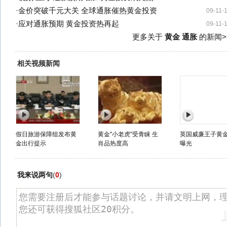
·
金价突破千元大关 全球通胀催热黄金投资
09-11-
·
应对通胀预期 黄金投资热再起
09-11-
更多关于
黄金 通胀
的新闻>
相关视频新闻
假日旅游保障组发布黄
黄金"小老虎"受青睐 生
英国威廉王子黄
金出行提示
肖品热度高
曝光
我来说两句
(
0
)