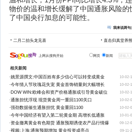
温和增长，1月份PPI同比增长4.3%，
物价的温和增长缓解了中国通胀风险的
了中国央行加息的可能性。
我来说两句
(
二月二抬头龙见喜
直击归真堂养
上网从搜狗开始
网页
新闻
相关新闻
·
姚景源撰文:中国百姓有多少信心可以转变成黄金
10-02-
·
今年情人节玫瑰花失宠 黄金首饰销量则大幅增长
10-02-
·
DOW WIN:欧峰会和资产价格通胀或引导黄金破位
10-02-
·
通胀担忧浮现 现货黄金周一重回1100关口
10-02-
·
强劲数据催生通胀担忧 黄金重回1100
10-02-
·
今年中国经济有望入第二轮黄金期 高增长低通胀
10-01-
·
资金撤离黄金有色期货 通胀预期诱使农产品行情爆
09-12-
·
视频:上海:通胀预期增加 黄金投资成亮点
09-11-