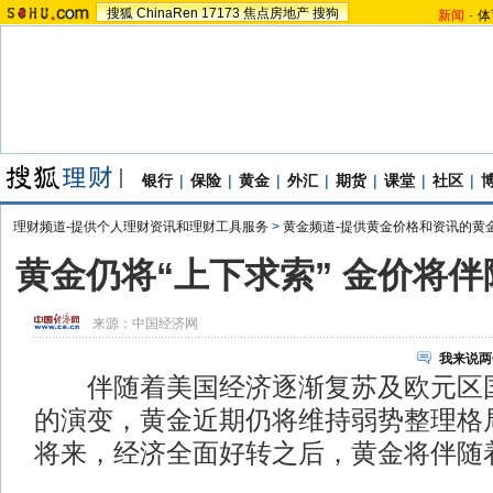
搜狐
ChinaRen
17173
焦点房地产
搜狗
新闻
-
体
银行
|
保险
|
黄金
|
外汇
|
期货
|
课堂
|
社区
|
理财频道-提供个人理财资讯和理财工具服务
>
黄金频道-提供黄金价格和资讯的黄
黄金仍将“上下求索” 金价将
来源：
中国经济网
我来说两
伴随着美国经济逐渐复苏及欧元区国
的演变，黄金近期仍将维持弱势整理格
将来，经济全面好转之后，黄金将伴随