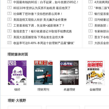
3
3
中国最有钱的80后：白手起家，如今坐拥1595亿！
4月前两周
4
4
80后10年坚持认为买房不如租房 最后他哭了
“单独二孩
5
5
社保断了想补缴？没你想的那么简单！
银行提首套
6
6
美国选情又现惊人转折 美元飙升金价重挫
日均销量过
7
7
工资基准线下调，失业潮+减薪潮来了？
美财政部：
8
8
取现变贵了！银行收紧借记卡取现手续费优惠
专家称部分
9
9
美国大选震撼登场 下周会发生这些大事
普京下令给
10
10
收益率可达9.48% 本周这十款理财产品最“赚钱”
大跌后金价
理财媒体封面
钱经
理财周刊
卓越理财
金融理财
理财·大视野