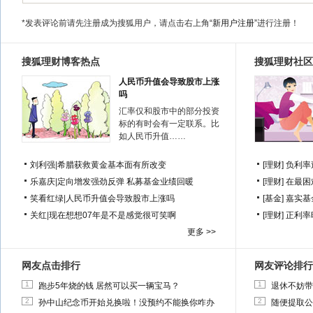
*发表评论前请先注册成为搜狐用户，请点击右上角
“新用户注册”
进行注册！
搜狐理财博客热点
搜狐理财社区
人民币升值会导致股市上涨
吗
汇率仅和股市中的部分投资
标的有时会有一定联系。比
如人民币升值……
刘利强
|
希腊获救黄金基本面有所改变
[理财]
负利率
乐嘉庆
|
定向增发强劲反弹 私募基金业绩回暖
[理财]
在最困
笑看红绿
|
人民币升值会导致股市上涨吗
[基金]
嘉实基
关红
|
现在想想07年是不是感觉很可笑啊
[理财]
正利率
更多 >>
网友点击排行
网友评论排行
1
1
跑步5年烧的钱 居然可以买一辆宝马？
退休不妨带
2
2
孙中山纪念币开始兑换啦！没预约不能换你咋办
随便提取公