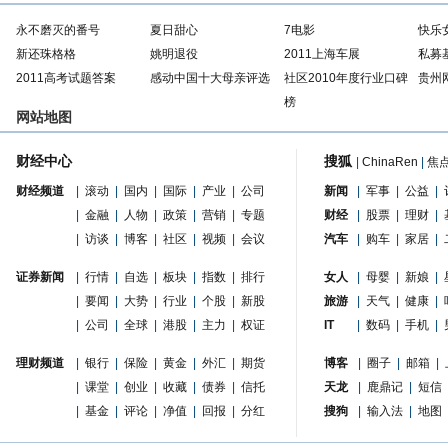
永不磨灭的番号
夏日甜心
7电影
快乐
新还珠格格
姚明退役
2011上海车展
私募
2011高考试题答案
感动中国十大母亲评选
社区2010年度行业口碑
贵州
榜
网站地图
财经中心
搜狐
|
ChinaRen
|
焦
财经频道
|
滚动
|
国内
|
国际
|
产业
|
公司
新闻
|
军事
|
公益
|
|
金融
|
人物
|
政策
|
营销
|
专题
财经
|
股票
|
理财
|
|
访谈
|
博客
|
社区
|
视频
|
会议
汽车
|
购车
|
家居
|
证券新闻
|
行情
|
自选
|
板块
|
指数
|
排行
女人
|
母婴
|
新娘
|
|
要闻
|
大势
|
行业
|
个股
|
新股
旅游
|
天气
|
健康
|
|
公司
|
全球
|
港股
|
主力
|
权证
IT
|
数码
|
手机
|
理财频道
|
银行
|
保险
|
黄金
|
外汇
|
期货
博客
|
圈子
|
邮箱
|
|
课堂
|
创业
|
收藏
|
债券
|
信托
天龙
|
鹿鼎记
|
短信
|
基金
|
评论
|
净值
|
回报
|
分红
搜狗
|
输入法
|
地图