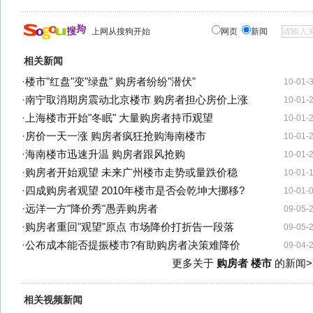
上网从搜狗开始
网页
新闻
相关新闻
·
楼市"红盘"变"绿盘" 购房者纷纷"潜伏"
10-01-
·
南宁取消期房震动北京楼市 购房者担心房价上涨
10-01-
·
上海楼市开始"冬眠" 大量购房者持币观望
10-01-
·
房价一天一涨 购房者疯狂抢购海南楼市
10-01-
·
海南楼市迅速升温 购房者跟风抢购
10-01-
·
购房者开始观望 未来广州楼市走势或量跌价稳
10-01-
·
四成购房者观望 2010年楼市是否会乾坤大挪移?
10-01-
·
远洋一方"降价秀"愚弄购房者
09-05-
·
购房者重回"观望"原点 市场降价打折告一段落
09-05-
·
公布成本能否提振楼市?有助购房者决策难降价
09-04-
更多关于
购房者 楼市
的新闻>
相关视频新闻