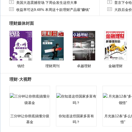
9
9
美国大选震撼登场 下周会发生这些大事
普京下令给
10
10
收益率可达9.48% 本周这十款理财产品最“赚钱”
大跌后金价
理财媒体封面
钱经
理财周刊
卓越理财
金融理财
理财·大视野
三分钟让你彻底搞懂分级
你知道这些国家多富有
月光族12条“多
基金
吗？
悟”