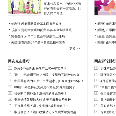
汇率仅和股市中的部分投资
标的有时会有一定联系。比
如人民币升值……
刘利强
|
希腊获救黄金基本面有所改变
[理财]
负利率
乐嘉庆
|
定向增发强劲反弹 私募基金业绩回暖
[理财]
在最困
笑看红绿
|
人民币升值会导致股市上涨吗
[基金]
嘉实基
关红
|
现在想想07年是不是感觉很可笑啊
[理财]
正利率
更多 >>
网友点击排行
网友评论排行
1
1
跑步5年烧的钱 居然可以买一辆宝马？
退休不妨带
2
2
孙中山纪念币开始兑换啦！没预约不能换你咋办
随便提取公
3
3
中国最有钱的80后：白手起家，如今坐拥1595亿！
4月前两周
4
4
80后10年坚持认为买房不如租房 最后他哭了
“单独二孩
5
5
社保断了想补缴？没你想的那么简单！
银行提首套
6
6
美国选情又现惊人转折 美元飙升金价重挫
日均销量过
7
7
工资基准线下调，失业潮+减薪潮来了？
美财政部：
8
8
取现变贵了！银行收紧借记卡取现手续费优惠
专家称部分