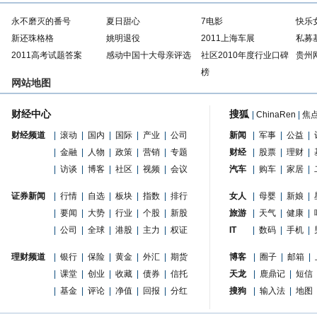
永不磨灭的番号
夏日甜心
7电影
快乐
新还珠格格
姚明退役
2011上海车展
私募
2011高考试题答案
感动中国十大母亲评选
社区2010年度行业口碑
贵州
榜
网站地图
财经中心
搜狐
|
ChinaRen
|
焦
财经频道
|
滚动
|
国内
|
国际
|
产业
|
公司
新闻
|
军事
|
公益
|
|
金融
|
人物
|
政策
|
营销
|
专题
财经
|
股票
|
理财
|
|
访谈
|
博客
|
社区
|
视频
|
会议
汽车
|
购车
|
家居
|
证券新闻
|
行情
|
自选
|
板块
|
指数
|
排行
女人
|
母婴
|
新娘
|
|
要闻
|
大势
|
行业
|
个股
|
新股
旅游
|
天气
|
健康
|
|
公司
|
全球
|
港股
|
主力
|
权证
IT
|
数码
|
手机
|
理财频道
|
银行
|
保险
|
黄金
|
外汇
|
期货
博客
|
圈子
|
邮箱
|
|
课堂
|
创业
|
收藏
|
债券
|
信托
天龙
|
鹿鼎记
|
短信
|
基金
|
评论
|
净值
|
回报
|
分红
搜狗
|
输入法
|
地图