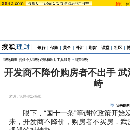
搜狐
ChinaRen
17173
焦点房地产
搜狗
新闻
-
体
银行
|
保险
|
黄金
|
外汇
|
期货
|
课堂
|
社区
|
理财频道-提供个人理财资讯和理财工具服务
>
消费理财
开发商不降价购房者不出手 武
峙
来源：
汉网-武汉晚报
我来说两
眼下，“国十一条”等调控政策开始
来，开发商不降价，购房者不买房，武