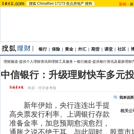
搜狐
ChinaRen
17173
焦点房地产
搜狗
新闻
-
体
银行
|
保险
|
黄金
|
外汇
|
期货
|
课堂
|
社区
|
理财频道-提供个人理财资讯和理财工具服务
>
银行频道-提供银行资讯及最新理财
中信银行：升级理财快车多元
来源：
经济参考报
我来说两
新年伊始，央行连连出手提
相关公
高央票发行利率、上调银行存款
准备金率，加息预期愈演愈烈，
通胀之说不绝于耳。与此同时，股票市