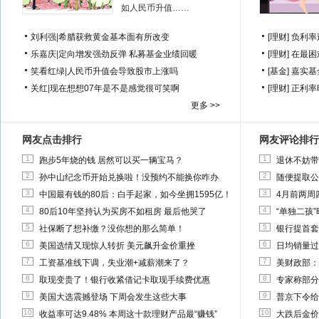
如人民币升值……
刘利强
|
希腊获救黄金基本面有所改变
[理财]
负利率
乐嘉庆
|
定向增发强劲反弹 私募基金业绩回暖
[理财]
在最困
笑看红绿
|
人民币升值会导致股市上涨吗
[基金]
嘉实基
关红
|
现在想想07年是不是感觉很可笑啊
[理财]
正利率
更多 >>
网友点击排行
网友评论排行
1
1
跑步5年烧的钱 居然可以买一辆宝马？
退休不妨带
2
2
孙中山纪念币开始兑换啦！没预约不能换你咋办
随便提取公
3
3
中国最有钱的80后：白手起家，如今坐拥1595亿！
4月前两周
4
4
80后10年坚持认为买房不如租房 最后他哭了
“单独二孩
5
5
社保断了想补缴？没你想的那么简单！
银行提首套
6
6
美国选情又现惊人转折 美元飙升金价重挫
日均销量过
7
7
工资基准线下调，失业潮+减薪潮来了？
美财政部：
8
8
取现变贵了！银行收紧借记卡取现手续费优惠
专家称部分
9
9
美国大选震撼登场 下周会发生这些大事
普京下令给
10
10
收益率可达9.48% 本周这十款理财产品最“赚钱”
大跌后金价