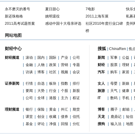
永不磨灭的番号
夏日甜心
7电影
快乐
新还珠格格
姚明退役
2011上海车展
私募
2011高考试题答案
感动中国十大母亲评选
社区2010年度行业口碑
贵州
榜
网站地图
财经中心
搜狐
|
ChinaRen
|
焦
财经频道
|
滚动
|
国内
|
国际
|
产业
|
公司
新闻
|
军事
|
公益
|
|
金融
|
人物
|
政策
|
营销
|
专题
财经
|
股票
|
理财
|
|
访谈
|
博客
|
社区
|
视频
|
会议
汽车
|
购车
|
家居
|
证券新闻
|
行情
|
自选
|
板块
|
指数
|
排行
女人
|
母婴
|
新娘
|
|
要闻
|
大势
|
行业
|
个股
|
新股
旅游
|
天气
|
健康
|
|
公司
|
全球
|
港股
|
主力
|
权证
IT
|
数码
|
手机
|
理财频道
|
银行
|
保险
|
黄金
|
外汇
|
期货
博客
|
圈子
|
邮箱
|
|
课堂
|
创业
|
收藏
|
债券
|
信托
天龙
|
鹿鼎记
|
短信
|
基金
|
评论
|
净值
|
回报
|
分红
搜狗
|
输入法
|
地图