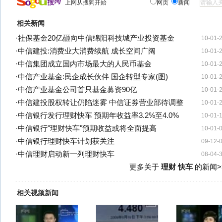
上网从搜狗开始
网页
新闻
相关新闻
·
社保基金20亿砸向中信绵阳科技城产业投资基金
10-01-
·
中信建投:消费业大消费续航 成长空间广阔
10-01-
·
中信集团成立国内市场最大的人民币基金
10-01-
·
中信产业基金:民企成长伙伴 国企转型专家(图)
10-01-
·
中信产业基金公司首只基金募资90亿
10-01-
·
中信建投股权转让仍陷迷雾 中信证券营业部待调整
10-01-
·
中信银行发行理财快车 预期年收益率3.2%至4.0%
10-01-
·
中信银行"理财快车"预期收益或将全面提高
10-01-
·
中信银行理财快车计划获关注
09-12-
·
中信理财启动新一列理财快车
08-04-
更多关于
理财 快车
的新闻>
相关视频新闻