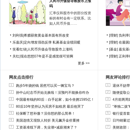
人民币升值会导致股市上涨
吗
汇率仅和股市中的部分投资
标的有时会有一定联系。比
如人民币升值……
刘利强
|
希腊获救黄金基本面有所改变
[理财]
负利率
乐嘉庆
|
定向增发强劲反弹 私募基金业绩回暖
[理财]
在最困
笑看红绿
|
人民币升值会导致股市上涨吗
[基金]
嘉实基
关红
|
现在想想07年是不是感觉很可笑啊
[理财]
正利率
更多 >>
网友点击排行
网友评论排行
1
1
跑步5年烧的钱 居然可以买一辆宝马？
退休不妨带
2
2
孙中山纪念币开始兑换啦！没预约不能换你咋办
随便提取公
3
3
中国最有钱的80后：白手起家，如今坐拥1595亿！
4月前两周
4
4
80后10年坚持认为买房不如租房 最后他哭了
“单独二孩
5
5
社保断了想补缴？没你想的那么简单！
银行提首套
6
6
美国选情又现惊人转折 美元飙升金价重挫
日均销量过
7
7
工资基准线下调，失业潮+减薪潮来了？
美财政部：