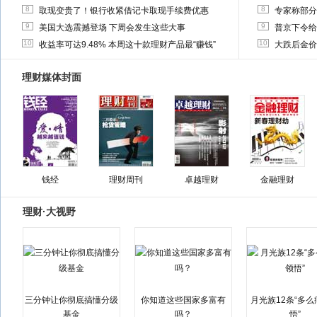
8
8
取现变贵了！银行收紧借记卡取现手续费优惠
专家称部分
9
9
美国大选震撼登场 下周会发生这些大事
普京下令给
10
10
收益率可达9.48% 本周这十款理财产品最“赚钱”
大跌后金价
理财媒体封面
钱经
理财周刊
卓越理财
金融理财
理财·大视野
三分钟让你彻底搞懂分级
你知道这些国家多富有
月光族12条“多
基金
吗？
悟”