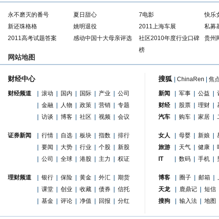
永不磨灭的番号
夏日甜心
7电影
快乐
新还珠格格
姚明退役
2011上海车展
私募
2011高考试题答案
感动中国十大母亲评选
社区2010年度行业口碑
贵州
榜
网站地图
财经中心
搜狐
|
ChinaRen
|
焦
财经频道
|
滚动
|
国内
|
国际
|
产业
|
公司
新闻
|
军事
|
公益
|
|
金融
|
人物
|
政策
|
营销
|
专题
财经
|
股票
|
理财
|
|
访谈
|
博客
|
社区
|
视频
|
会议
汽车
|
购车
|
家居
|
证券新闻
|
行情
|
自选
|
板块
|
指数
|
排行
女人
|
母婴
|
新娘
|
|
要闻
|
大势
|
行业
|
个股
|
新股
旅游
|
天气
|
健康
|
|
公司
|
全球
|
港股
|
主力
|
权证
IT
|
数码
|
手机
|
理财频道
|
银行
|
保险
|
黄金
|
外汇
|
期货
博客
|
圈子
|
邮箱
|
|
课堂
|
创业
|
收藏
|
债券
|
信托
天龙
|
鹿鼎记
|
短信
|
基金
|
评论
|
净值
|
回报
|
分红
搜狗
|
输入法
|
地图