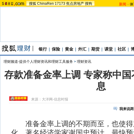
搜狐
ChinaRen
17173
焦点房地产
搜狗
新闻
-
体
银行
|
保险
|
黄金
|
外汇
|
期货
|
课堂
|
社区
|
理财频道-提供个人理财资讯和理财工具服务
>
理财资讯
存款准备金率上调 专家称中国
息
来源：
大洋网-信息时报
我来说两
准备金率上调的不期而至，也使得
化，著名经济学家谢国忠预计，最快预