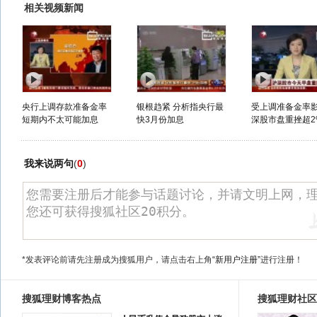
相关视频新闻
央行上调存款准备金率
银根趋紧 分析指央行最
受上调准备金率影
短期内不太可能加息
快3月份加息
深股市盘重挫超2
我来说两句
(
0
)
*发表评论前请先注册成为搜狐用户，请点击右上角
“新用户注册”
进行注册！
搜狐理财博客热点
搜狐理财社区