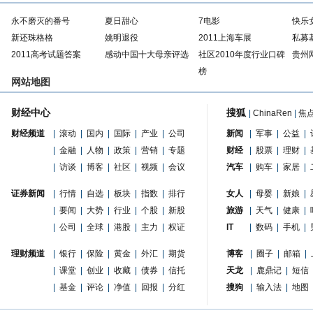
永不磨灭的番号
夏日甜心
7电影
快乐
新还珠格格
姚明退役
2011上海车展
私募
2011高考试题答案
感动中国十大母亲评选
社区2010年度行业口碑
贵州
榜
网站地图
财经中心
搜狐
|
ChinaRen
|
焦
财经频道
|
滚动
|
国内
|
国际
|
产业
|
公司
新闻
|
军事
|
公益
|
|
金融
|
人物
|
政策
|
营销
|
专题
财经
|
股票
|
理财
|
|
访谈
|
博客
|
社区
|
视频
|
会议
汽车
|
购车
|
家居
|
证券新闻
|
行情
|
自选
|
板块
|
指数
|
排行
女人
|
母婴
|
新娘
|
|
要闻
|
大势
|
行业
|
个股
|
新股
旅游
|
天气
|
健康
|
|
公司
|
全球
|
港股
|
主力
|
权证
IT
|
数码
|
手机
|
理财频道
|
银行
|
保险
|
黄金
|
外汇
|
期货
博客
|
圈子
|
邮箱
|
|
课堂
|
创业
|
收藏
|
债券
|
信托
天龙
|
鹿鼎记
|
短信
|
基金
|
评论
|
净值
|
回报
|
分红
搜狗
|
输入法
|
地图