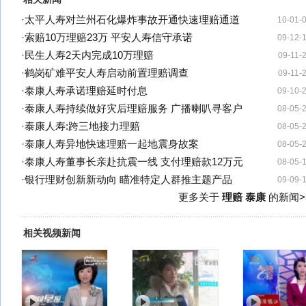
·
太平人寿对兰州石化爆炸事故开通快速理赔通道
10-01-
·
索赔10万理赔23万 平安人寿信守承诺
09-12-
·
民生人寿2天内完成10万理赔
09-11-
·
鹤岗矿难平安人寿启动前置理赔调查
09-11-
·
泰康人寿承诺理赔延时付息
09-10-
·
泰康人寿持续做好灾后理赔服务 广播喇叭寻客户
08-05-
·
泰康人寿:跨三地接力理赔
08-05-
·
泰康人寿异地快速理赔一起地震身故案
08-05-
·
泰康人寿董事长亲赴抗震一线 支付理赔款12万元
08-05-
·
银行理财创新新动向 瞄准特定人群推主题产品
09-09-
更多关于
理赔 泰康
的新闻>
相关视频新闻