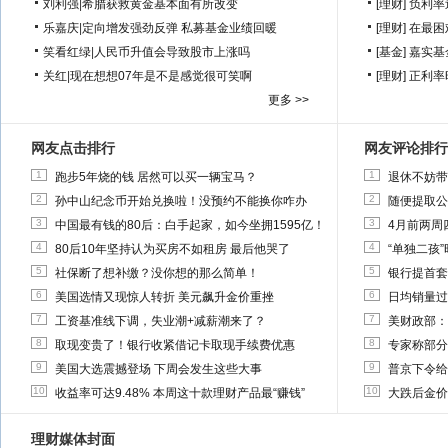
刘利强
|
希腊获救黄金基本面有所改变
[理财]
负利率
乐嘉庆
|
定向增发强劲反弹 私募基金业绩回暖
[理财]
在最困
笑看红绿
|
人民币升值会导致股市上涨吗
[基金]
嘉实基
关红
|
现在想想07年是不是感觉很可笑啊
[理财]
正利率
更多 >>
网友点击排行
网友评论排行
1
1
跑步5年烧的钱 居然可以买一辆宝马？
退休不妨带
2
2
孙中山纪念币开始兑换啦！没预约不能换你咋办
随便提取公
3
3
中国最有钱的80后：白手起家，如今坐拥1595亿！
4月前两周
4
4
80后10年坚持认为买房不如租房 最后他哭了
“单独二孩
5
5
社保断了想补缴？没你想的那么简单！
银行提首套
6
6
美国选情又现惊人转折 美元飙升金价重挫
日均销量过
7
7
工资基准线下调，失业潮+减薪潮来了？
美财政部：
8
8
取现变贵了！银行收紧借记卡取现手续费优惠
专家称部分
9
9
美国大选震撼登场 下周会发生这些大事
普京下令给
10
10
收益率可达9.48% 本周这十款理财产品最“赚钱”
大跌后金价
理财媒体封面