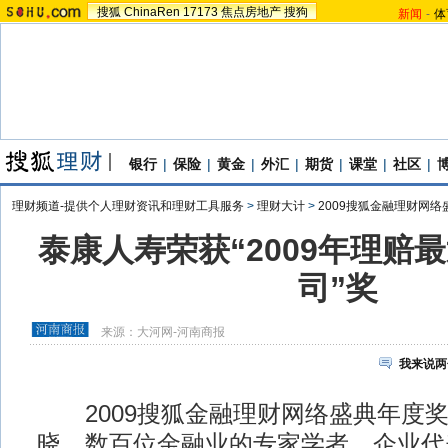
搜狐
ChinaRen
17173
焦点房地产
搜狗
新闻
-
体
银行
|
保险
|
黄金
|
外汇
|
期货
|
课堂
|
社区
|
理财频道-提供个人理财资讯和理财工具服务
>
理财大计
>
2009搜狐金融理财网络
泰康人寿荣获“2009年理赔
司”奖
来源：
大河网-河南商报
我来说两
2009搜狐金融理财网络盛典年度奖
晓，数百位金融业的专家学者、企业代