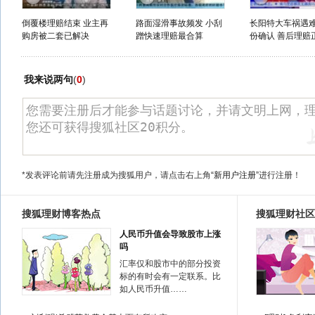
倒覆楼理赔结束 业主再
路面湿滑事故频发 小刮
长阳特大车祸遇
购房被二套已解决
蹭快速理赔最合算
份确认 善后理赔正
我来说两句
(
0
)
*发表评论前请先注册成为搜狐用户，请点击右上角
“新用户注册”
进行注册！
搜狐理财博客热点
搜狐理财社区
人民币升值会导致股市上涨
吗
汇率仅和股市中的部分投资
标的有时会有一定联系。比
如人民币升值……