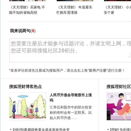
《天天理财》买家电 不
《天天理财》 年底看车
《天天理财》 小
能不知的省钱高招
忙购车需谨慎
安个家
我来说两句
(
0
)
*发表评论前请先注册成为搜狐用户，请点击右上角
“新用户注册”
进行注册！
搜狐理财博客热点
搜狐理财社区
人民币升值会导致股市上涨
吗
汇率仅和股市中的部分投资
标的有时会有一定联系。比
如人民币升值……
刘利强
|
希腊获救黄金基本面有所改变
[理财]
负利率