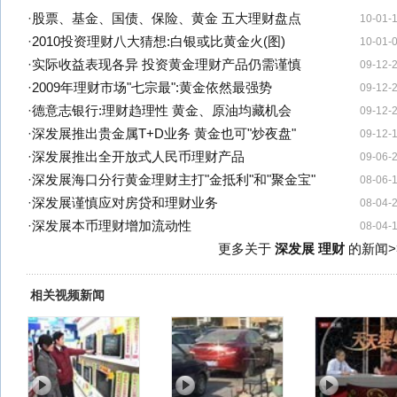
·
股票、基金、国债、保险、黄金 五大理财盘点
10-01-
·
2010投资理财八大猜想:白银或比黄金火(图)
10-01-
·
实际收益表现各异 投资黄金理财产品仍需谨慎
09-12-
·
2009年理财市场"七宗最":黄金依然最强势
09-12-
·
德意志银行:理财趋理性 黄金、原油均藏机会
09-12-
·
深发展推出贵金属T+D业务 黄金也可"炒夜盘"
09-12-
·
深发展推出全开放式人民币理财产品
09-06-
·
深发展海口分行黄金理财主打"金抵利"和"聚金宝"
08-06-
·
深发展谨慎应对房贷和理财业务
08-04-
·
深发展本币理财增加流动性
08-04-
更多关于
深发展 理财
的新闻>
相关视频新闻