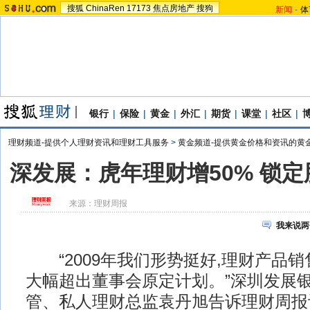
搜狐
ChinaRen
17173
焦点房地产
搜狗
新闻
-
体
银行
|
保险
|
黄金
|
外汇
|
期货
|
课堂
|
社区
|
理财频道-提供个人理财资讯和理财工具服务
>
黄金频道-提供黄金价格和资讯的黄
深发展：虎年理财增50% 锁
来源：
理财周报
我来说两
“2009年我们形势挺好,理财产品销
大幅超出董事会原定计划。”深圳发展
管、私人理财总监袁丹旭告诉理财周报记者