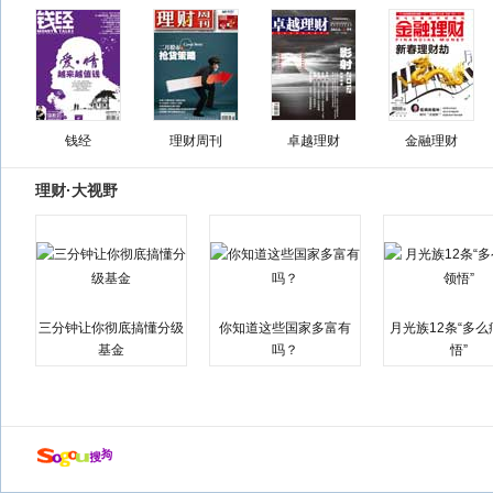
钱经
理财周刊
卓越理财
金融理财
理财·大视野
三分钟让你彻底搞懂分级
你知道这些国家多富有
月光族12条“多
基金
吗？
悟”