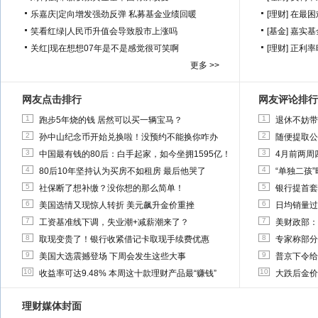
乐嘉庆
|
定向增发强劲反弹 私募基金业绩回暖
[理财]
在最困
笑看红绿
|
人民币升值会导致股市上涨吗
[基金]
嘉实基
关红
|
现在想想07年是不是感觉很可笑啊
[理财]
正利率
更多 >>
网友点击排行
网友评论排行
1
1
跑步5年烧的钱 居然可以买一辆宝马？
退休不妨带
2
2
孙中山纪念币开始兑换啦！没预约不能换你咋办
随便提取公
3
3
中国最有钱的80后：白手起家，如今坐拥1595亿！
4月前两周
4
4
80后10年坚持认为买房不如租房 最后他哭了
“单独二孩
5
5
社保断了想补缴？没你想的那么简单！
银行提首套
6
6
美国选情又现惊人转折 美元飙升金价重挫
日均销量过
7
7
工资基准线下调，失业潮+减薪潮来了？
美财政部：
8
8
取现变贵了！银行收紧借记卡取现手续费优惠
专家称部分
9
9
美国大选震撼登场 下周会发生这些大事
普京下令给
10
10
收益率可达9.48% 本周这十款理财产品最“赚钱”
大跌后金价
理财媒体封面