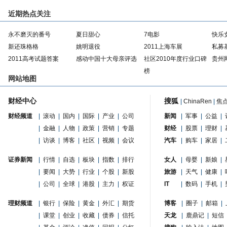
近期热点关注
永不磨灭的番号
夏日甜心
7电影
快乐
新还珠格格
姚明退役
2011上海车展
私募
2011高考试题答案
感动中国十大母亲评选
社区2010年度行业口碑
贵州
榜
网站地图
财经中心
搜狐
|
ChinaRen
|
焦
财经频道
|
滚动
|
国内
|
国际
|
产业
|
公司
新闻
|
军事
|
公益
|
|
金融
|
人物
|
政策
|
营销
|
专题
财经
|
股票
|
理财
|
|
访谈
|
博客
|
社区
|
视频
|
会议
汽车
|
购车
|
家居
|
证券新闻
|
行情
|
自选
|
板块
|
指数
|
排行
女人
|
母婴
|
新娘
|
|
要闻
|
大势
|
行业
|
个股
|
新股
旅游
|
天气
|
健康
|
|
公司
|
全球
|
港股
|
主力
|
权证
IT
|
数码
|
手机
|
理财频道
|
银行
|
保险
|
黄金
|
外汇
|
期货
博客
|
圈子
|
邮箱
|
|
课堂
|
创业
|
收藏
|
债券
|
信托
天龙
|
鹿鼎记
|
短信