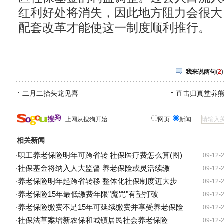
红利好处将消失，因此地方阻力会很大
配套改革才能使这一制度顺利推行。
我来说两句
(
2
)
二月二抬头龙见喜
直击归真堂养
上网从搜狗开始
网页
新闻
相关新闻
·
职工养老保险明年可跨省转 社保医疗费怎么算(图)
09-12-
·
社保基金将纳入人大监督 养老保险或灵活续缴
09-12-
·
养老保险明年起跨省转移 整体化社保制度迈大步
09-12-
·
养老保险15年最低缴费年限"魔咒"有望打破
09-12-
·
养老保险缴费不足15年可延续缴费并享受养老保险
09-12-
·
社保法草案增新农保和城镇居民社会养老保险
09-12-