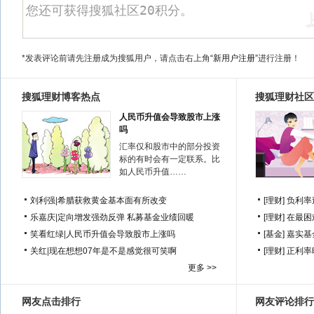
*发表评论前请先注册成为搜狐用户，请点击右上角
“新用户注册”
进行注册！
搜狐理财博客热点
搜狐理财社区
人民币升值会导致股市上涨
吗
汇率仅和股市中的部分投资
标的有时会有一定联系。比
如人民币升值……
刘利强
|
希腊获救黄金基本面有所改变
[理财]
负利率
乐嘉庆
|
定向增发强劲反弹 私募基金业绩回暖
[理财]
在最困
笑看红绿
|
人民币升值会导致股市上涨吗
[基金]
嘉实基
关红
|
现在想想07年是不是感觉很可笑啊
[理财]
正利率
更多 >>
网友点击排行
网友评论排行