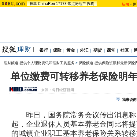
搜狐
ChinaRen
17173
焦点房地产
搜狗
新闻
-
体
银行
|
保险
|
黄金
|
外汇
|
期货
|
课堂
|
社区
|
理财频道-提供个人理财资讯和理财工具服务
>
保险频道-提供保险资讯和最新保险
单位缴费可转移养老保险明年
来源：
每日经济新闻
我来说两
昨日，国务院常务会议传出消息称，自
起，企业退休人员基本养老金同比将提
的城镇企业职工基本养老保险关系转移