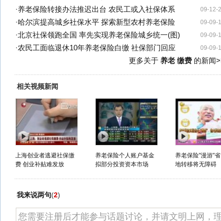
·
养老保险转接办法推迟出台 农民工或入社保体系
09-12-
·
哈尔滨提高城乡社保水平 探索新型农村养老保险
09-09-
·
北京社保领跑全国 率先实现养老保险城乡统一(图)
09-09-
·
农民工面临退休10年养老保险白缴 社保部门回应
09-09-
更多关于
养老 缴费
的新闻>
相关视频新闻
上海创业者逃避社保缴
养老保险个人账户基金
养老保险"漫游"
费 创业补贴难发放
拟部分投资资本市场
地转移将无障碍
我来说两句
(
2
)