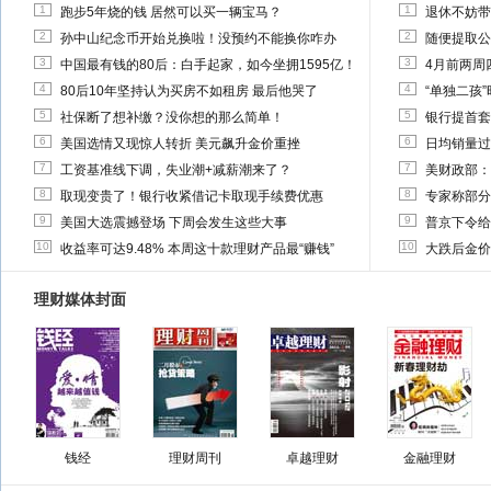
1
1
跑步5年烧的钱 居然可以买一辆宝马？
退休不妨带
2
2
孙中山纪念币开始兑换啦！没预约不能换你咋办
随便提取公
3
3
中国最有钱的80后：白手起家，如今坐拥1595亿！
4月前两周
4
4
80后10年坚持认为买房不如租房 最后他哭了
“单独二孩
5
5
社保断了想补缴？没你想的那么简单！
银行提首套
6
6
美国选情又现惊人转折 美元飙升金价重挫
日均销量过
7
7
工资基准线下调，失业潮+减薪潮来了？
美财政部：
8
8
取现变贵了！银行收紧借记卡取现手续费优惠
专家称部分
9
9
美国大选震撼登场 下周会发生这些大事
普京下令给
10
10
收益率可达9.48% 本周这十款理财产品最“赚钱”
大跌后金价
理财媒体封面
钱经
理财周刊
卓越理财
金融理财