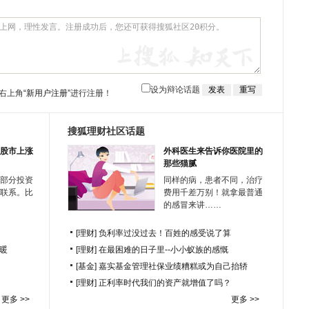
设为辩论话题
右上角
“新用户注册”
进行注册！
搜狐理财社区话题
股市上涨
外科医生来告诉你医院里的
那些猫腻
部分投资
同样的病，患者不同，治疗
联系。比
费用千差万别！就拿最普通
的感冒来讲……
[理财]
负利率过没过去！百姓的感受说了算
暖
[理财]
在最困难的日子里--小小蚁族的感慨
[基金]
嘉实基金管理社保业绩糟糕或为自己抬轿
[理财]
正利率时代我们的资产就增值了吗？
更多 >>
更多 >>