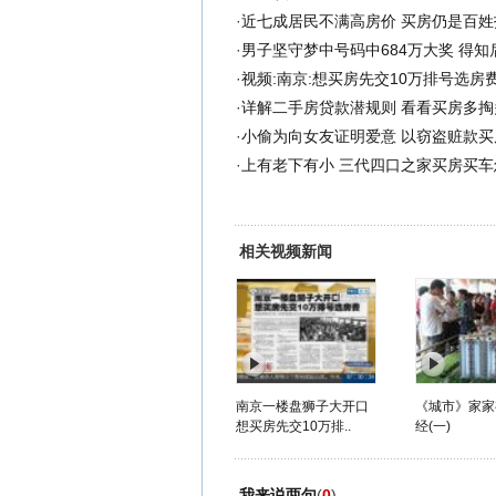
·
近七成居民不满高房价 买房仍是百姓
·
男子坚守梦中号码中684万大奖 得知
·
视频:南京:想买房先交10万排号选房
·
详解二手房贷款潜规则 看看买房多掏
·
小偷为向女友证明爱意 以窃盗赃款买房
·
上有老下有小 三代四口之家买房买车
相关视频新闻
南京一楼盘狮子大开口
《城市》家家
想买房先交10万排..
经(一)
我来说两句
(
0
)