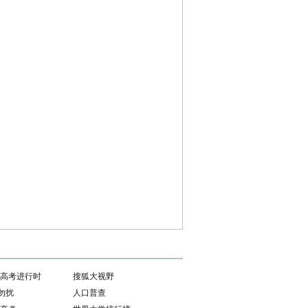
11高考进行时
搜狐大视野
勿扰
人口普查