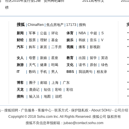
选
社区2010年度行业口碑
贵州网吧爆炸
2011高考作文
201
榜
搜狐
|
ChinaRen
|
焦点房地产
|
17173
|
搜狗
新闻
|
军事
|
公益
|
评论
体育
|
NBA
|
中超
|
S
财经
|
股票
|
理财
|
基金
娱乐
|
韩娱
|
音乐
|
V
汽车
|
购车
|
家居
|
二手房
视频
|
播客
|
影视剧
女人
|
母婴
|
新娘
|
星座
教育
|
出国
|
留学
|
英语
旅游
|
天气
|
健康
|
吃喝
文化
|
读书
|
原创
|
绿色
IT
|
数码
|
手机
|
男人
BBS
|
我说两句
|
校友录
博客
|
圈子
|
邮箱
|
上海
|
广东
天龙
|
鹿鼎记
|
短信
|
彩铃
|
彩信
搜狗
|
输入法
|
地图
|
说吧
心
-
搜狐招聘
-
广告服务
-
客服中心
-
联系方式
-
保护隐私权
-
About SOHU
-
公司介绍
Copyright
©
2018 Sohu.com Inc. All Rights Reserved. 搜狐公司
版权所有
搜狐不良信息举报邮箱：
jubao@contact.sohu.com