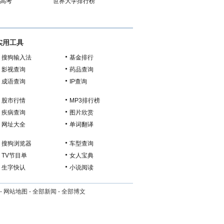
1高考
世界大学排行榜
实用工具
搜狗输入法
基金排行
影视查询
药品查询
成语查询
IP查询
股市行情
MP3排行榜
疾病查询
图片欣赏
网址大全
单词翻译
搜狗浏览器
车型查询
TV节目单
女人宝典
生字快认
小说阅读
-
网站地图
-
全部新闻
-
全部博文