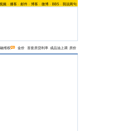
视频
-
播客
-
邮件
-
博客
-
微博
-
BBS
-
我说两句
融维权
金价
首套房贷利率
成品油上调
房价