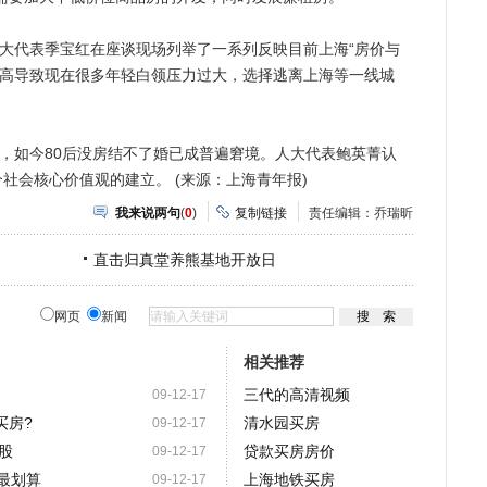
大代表季宝红在座谈现场列举了一系列反映目前上海“房价与
过高导致现在很多年轻白领压力过大，选择逃离上海等一线城
，如今80后没房结不了婚已成普遍窘境。人大代表鲍英菁认
社会核心价值观的建立。 (来源：上海青年报)
我来说两句
(
0
)
复制链接
责任编辑：乔瑞昕
直击归真堂养熊基地开放日
网页
新闻
相关推荐
三代的高清视频
09-12-17
买房?
清水园买房
09-12-17
股
贷款买房房价
09-12-17
"最划算
上海地铁买房
09-12-17