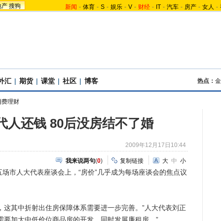
地产
搜狗
新闻
-
体育
-
S
-
娱乐
-
V
-
财经
-
IT
-
汽车
-
房产
-
女人
-
外汇
|
期货
|
课堂
|
社区
|
博客
热点：
金
消费理财
代人还钱 80后没房结不了婚
2009年12月17日10:44
我来说两句
(
0
)
复制链接
大
中
小
场市人大代表座谈会上，“房价”几乎成为每场座谈会的焦点议
这其中折射出住房保障体系需要进一步完善。”人大代表刘正
需要加大中低价位商品房的开发，同时发展廉租房。”