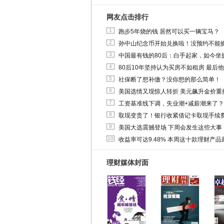
网友点击排行
1
跑步5年烧的钱 居然可以买一辆宝马？
2
孙中山纪念币开始兑换啦！没预约不能
3
中国最有钱的80后：白手起家，如今坐拥
4
80后10年坚持认为买房不如租房 最后
5
社保断了想补缴？没你想的那么简单！
6
美国选情又现惊人转折 美元飙升金价重
7
工资基准线下调，失业潮+减薪潮来了？
8
取现变贵了！银行收紧借记卡取现手续
9
美国大选震撼登场 下周会发生这些大事
10
收益率可达9.48% 本周这十款理财产品最
理财媒体封面