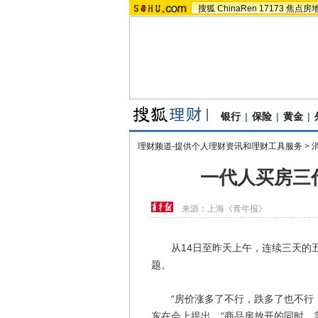
搜狐
ChinaRen
17173
焦点房
银行
|
保险
|
黄金
|
理财频道-提供个人理财资讯和理财工具服务
>
一代人买房三
来源：
上海《青年报》
从14日至昨天上午，连续三天的五
题。
“房价涨多了不行，跌多了也不行，
东在会上提出，“商品房放开的同时，