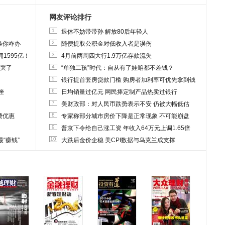
网友评论排行
1
退休不妨带带孙 解放80后年轻人
2
换你咋办
随便提取公积金对低收入者是误伤
3
1595亿！
4月前两周四大行1.9万亿存款流失
4
他哭了
“单独二孩”时代：自从有了娃咱都不差钱？
5
银行提首套房贷款门槛 购房者加利率可优先拿到钱
6
挫
日均销量过亿元 网民捧定制产品热卖过银行
7
美财政部：对人民币跌势表示不安 仍被大幅低估
8
费优惠
专家称部分城市房价下降是正常现象 不可能崩盘
9
普京下令给自己涨工资 年收入64万元上调1.65倍
10
“赚钱”
大跌后金价企稳 美CPI数据与乌克兰成支撑