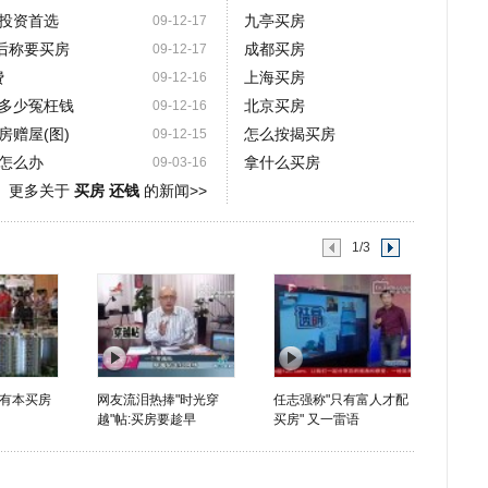
投资首选
九亭买房
09-12-17
后称要买房
成都买房
09-12-17
费
上海买房
09-12-16
多少冤枉钱
北京买房
09-12-16
赠屋(图)
怎么按揭买房
09-12-15
怎么办
拿什么买房
09-03-16
更多关于
买房 还钱
的新闻>>
1/3
有本买房
网友流泪热捧"时光穿
任志强称"只有富人才配
越"帖:买房要趁早
买房" 又一雷语