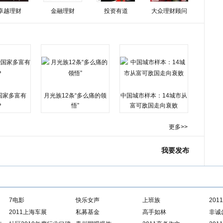
卓越理财
金融理财
投资有道
大众理财顾问
国家多富有
月光族12条“多么痛的领
中国城市样本：14城市从
？
悟”
富可敌国走向衰败
更多>>
我要发布
7电影
快乐女声
上班族
20
2011上海车展
私募基金
高手如林
非诚