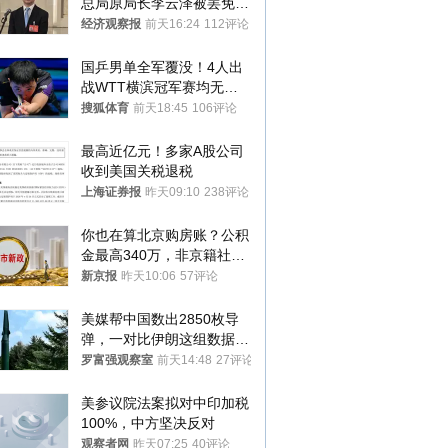
总局原局长李云泽被罢免全
国人大代表
经济观察报
前天16:24
112评论
国乒男单全军覆没！4人出
战WTT横滨冠军赛均无缘
八强
搜狐体育
前天18:45
106评论
最高近亿元！多家A股公司
收到美国关税退税
上海证券报
昨天09:10
238评论
你也在算北京购房账？公积
金最高340万，非京籍社保
1年
新京报
昨天10:06
57评论
美媒帮中国数出2850枚导
弹，一对比伊朗这组数据，
发现出大事了
罗富强观察室
前天14:48
27评论
美参议院法案拟对中印加税
100%，中方坚决反对
观察者网
昨天07:25
40评论