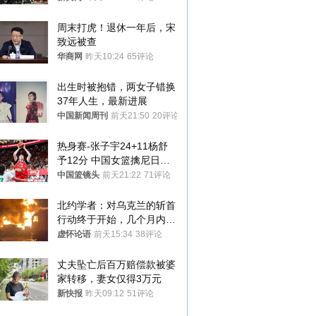
罚300万元
周末打虎！退休一年后，宋
致远被查
华商网
昨天10:24
65评论
出生时被抱错，两女子错换
37年人生，最新进展
中国新闻周刊
前天21:50
20评论
热身赛-张子宇24+11杨舒
予12分 中国女篮擒尼日利
亚
中国篮镜头
前天21:22
71评论
北约学者：对乌克兰的斩首
行动终于开始，几个月内乌
将投降
虚怀论语
前天15:34
38评论
丈夫坠亡后百万赔偿款被婆
家转移，妻女仅得3万元
新快报
昨天09:12
51评论