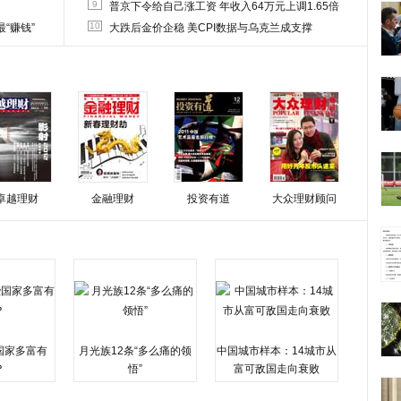
9
普京下令给自己涨工资 年收入64万元上调1.65倍
10
“赚钱”
大跌后金价企稳 美CPI数据与乌克兰成支撑
卓越理财
金融理财
投资有道
大众理财顾问
国家多富有
月光族12条“多么痛的领
中国城市样本：14城市从
？
悟”
富可敌国走向衰败