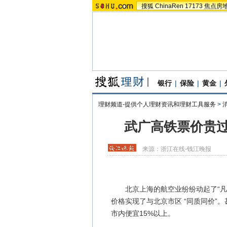
搜狐
ChinaRen
17173
焦点房
银行
|
保险
|
黄金
|
理财频道-提供个人理财资讯和理财工具服务
>
武广高铁票价贵过
来源：
浙江在线-钱江晚报
北京上海的航空业纷纷动起了“凡心
价格实现了与北京市区 “同质同价”
市内便宜15%以上。