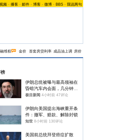
视频
-
播客
-
邮件
-
博客
-
微博
-
BBS
-
我说两句
融维权
金价
首套房贷利率
成品油上调
房价
评榜
伊朗总统被曝与最高领袖在
昏暗汽车内会面，几分钟里
只能靠声音交谈难辨真假
极目新闻
4小时前
47评论
伊朗向美国提出海峡重开条
件：撤军、赔款、解除封锁
知世
8小时前
130评论
美国前总统拜登癌症扩散