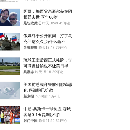
阿媒：梅西父亲豪尔赫在阿
根廷去世 享年68岁
足坛欧美汇
昨天18:49
45评论
俄媒终于公开质问！打了乌
克兰这么久,为什么赢不了?
答案令人沉默
尖锋视野
昨天13:47
79评论
琉球王室后裔正式摊牌，宁
可满盘皆输也不让美日得
逞，中国成关键
兵器志
昨天15:18
29评论
美国前总统拜登前列腺癌恶
化 癌细胞已扩散
新京报
7小时前
48评论
中超-奥斯卡一球制胜 蓉城
客场0-1玉昆6轮不胜
射门中国
昨天21:59
31评论