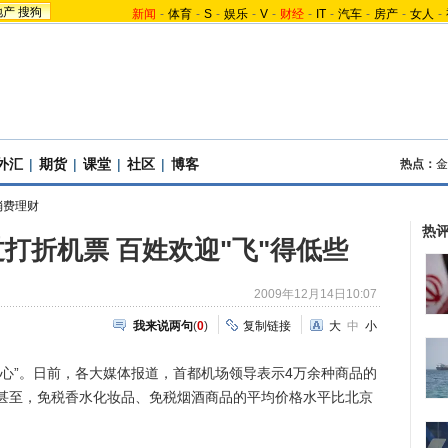
地产
搜狗
新闻
-
体育
-
S
-
娱乐
-
V
-
财经
-
IT
-
汽车
-
房产
-
女人
-
外汇
|
期货
|
课堂
|
社区
|
博客
热点：
金
消费理财
热
打折机票 百姓欢迎"飞"得低些
2009年12月14日10:07
我来说两句
(
0
)
复制链接
大
中
小
”。日前，各大媒体报道，首都机场领导表示4万余种商品的
。甚至，免税香水化妆品、免税烟酒商品的平均价格水平比北京