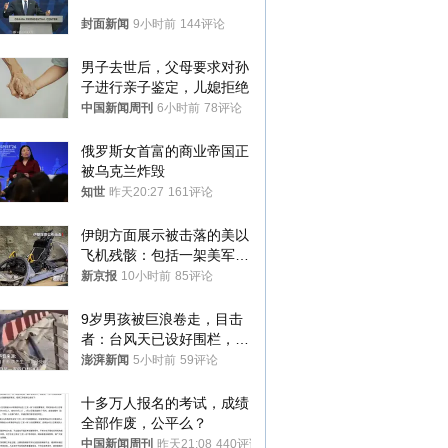
封面新闻
9小时前
144评论
男子去世后，父母要求对孙
子进行亲子鉴定，儿媳拒绝
中国新闻周刊
6小时前
78评论
俄罗斯女首富的商业帝国正
被乌克兰炸毁
知世
昨天20:27
161评论
伊朗方面展示被击落的美以
飞机残骸：包括一架美军F-
15战斗机残骸以及多架无人
新京报
10小时前
85评论
机等
9岁男孩被巨浪卷走，目击
者：台风天已设好围栏，一
家四口翻入时保安曾喊话劝
澎湃新闻
5小时前
59评论
阻
十多万人报名的考试，成绩
全部作废，公平么？
中国新闻周刊
昨天21:08
440评论