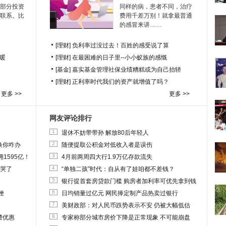
部分投资
同样的病，患者不同，治疗
联系。比
费用千差万别！就拿最普通
的感冒来讲……
[理财]
负利率过没过去！百姓的感受说了算
暖
[理财]
在最困难的日子里--小小蚁族的感慨
[基金]
嘉实基金管理社保业绩糟糕或为自己抬轿
[理财]
正利率时代我们的资产就增值了吗？
更多 >>
更多 >>
网友评论排行
1
退休不妨带带孙 解放80后年轻人
2
换你咋办
随便提取公积金对低收入者是误伤
3
1595亿！
4月前两周四大行1.9万亿存款流失
4
他哭了
“单独二孩”时代：自从有了娃咱都不差钱？
5
银行提首套房贷款门槛 购房者加利率可优先拿到钱
6
挫
日均销量过亿元 网民捧定制产品热卖过银行
7
美财政部：对人民币跌势表示不安 仍被大幅低估
8
费优惠
专家称部分城市房价下降是正常现象 不可能崩盘