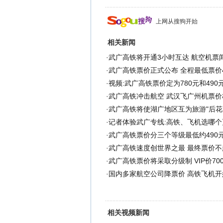
上网从搜狗开始
相关新闻
·
武广高铁将开通3小时互达 航空机票
·
武广高铁票价正式公布 全程最低票价49
·
视频:武广高铁票价定为780元和490
·
武广高铁冲击航空 武汉飞广州机票价
·
武广高铁将使湖广地区互为旅游"后花
·
记者体验武广专线:高铁、飞机选哪个
·
武广高铁票价分三个等级最低约490
·
武广高铁速度创世界之最 最终票价不超
·
武广高铁票价将采取分级制 VIP价700
·
国内多家航空公司降票价 高铁飞机开
相关视频新闻