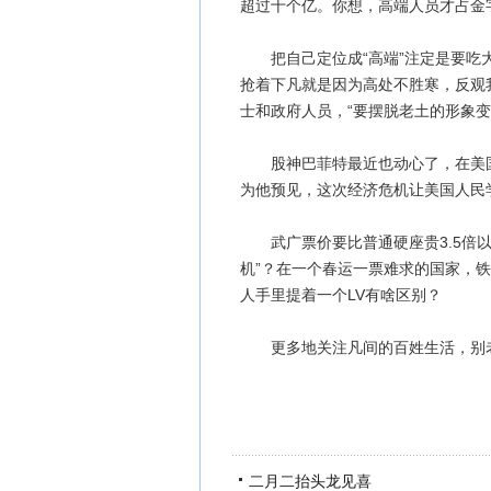
超过十个亿。你想，高端人员才占金
把自己定位成“高端”注定是要吃大
抢着下凡就是因为高处不胜寒，反观
士和政府人员，“要摆脱老土的形象变得
股神巴菲特最近也动心了，在美国
为他预见，这次经济危机让美国人民
武广票价要比普通硬座贵3.5倍以
机”？在一个春运一票难求的国家，
人手里提着一个LV有啥区别？
更多地关注凡间的百姓生活，别老
二月二抬头龙见喜