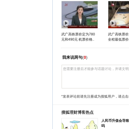
武广高铁票价定为780
武广高铁票价
元和490元 机票价格..
全程最低票价4
我来说两句
(
0
)
*发表评论前请先注册成为搜狐用户，请点击
搜狐理财博客热点
人民币升值会导致
吗