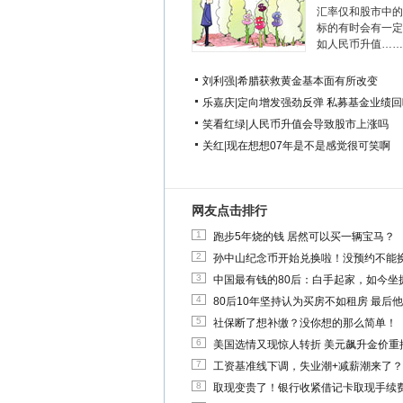
汇率仅和股市中的
标的有时会有一定
如人民币升值……
刘利强
|
希腊获救黄金基本面有所改变
乐嘉庆
|
定向增发强劲反弹 私募基金业绩回
笑看红绿
|
人民币升值会导致股市上涨吗
关红
|
现在想想07年是不是感觉很可笑啊
网友点击排行
1
跑步5年烧的钱 居然可以买一辆宝马？
2
孙中山纪念币开始兑换啦！没预约不能
3
中国最有钱的80后：白手起家，如今坐拥
4
80后10年坚持认为买房不如租房 最后
5
社保断了想补缴？没你想的那么简单！
6
美国选情又现惊人转折 美元飙升金价重
7
工资基准线下调，失业潮+减薪潮来了？
8
取现变贵了！银行收紧借记卡取现手续