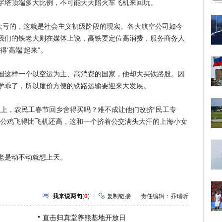
字塔顶端多大比例，不可能天天陪火车飞机来回玩。
亏的，这就是社会主义初级阶段的现实。各大航空公司如今
我们的铁老大则在媒体上说，高铁要定位高消费，服务商务人
‘高端’起来”。
这样一个以空运为主、高消费的国家，他却大买铁路股。因
学乖了，所以廉价方便的铁路运输要迎来大发展。
上，农民工春节回乡舍得买吗？难不成让他们改挤“民工专
铁公鸡飞得比飞机还高，这和一个挤着公交满头大汗的上海小女
是动不动就想上天。
我来说两句
(
0
)
复制链接
责任编辑：乔瑞昕
直击归真堂养熊基地开放日