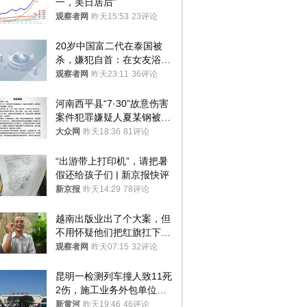
一，美日居后”
观察者网
昨天15:53
23评论
20岁中国富二代在泰国被
杀，嫌犯自首：在女友浴室
看到他
观察者网
昨天23:11
36评论
河南西平县“7·30”故意伤害
案件犯罪嫌疑人夏某钢被抓
获
大众网
昨天18:36
81评论
“出游带上打印机”，请把暑
假还给孩子们 | 新京报快评
新京报
昨天14:29
78评论
越南出版业出了个大案，但
不用怀疑他们把红旗扛下去
的决心
观察者网
昨天07:15
32评论
昆明一检测列车撞人致11死
2伤，施工业务外包单位被
罚1.5万元，国铁昆明局被
新黄河
昨天19:46
46评论