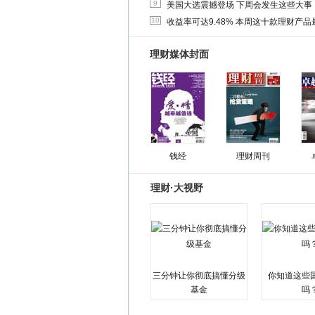
9
美国大选震撼登场 下周会发生这些大事
10
收益率可达9.48% 本周这十款理财产品最
理财媒体封面
钱经
理财周刊
理财·大视野
三分钟让你彻底搞懂分级
你知道这些
基金
吗