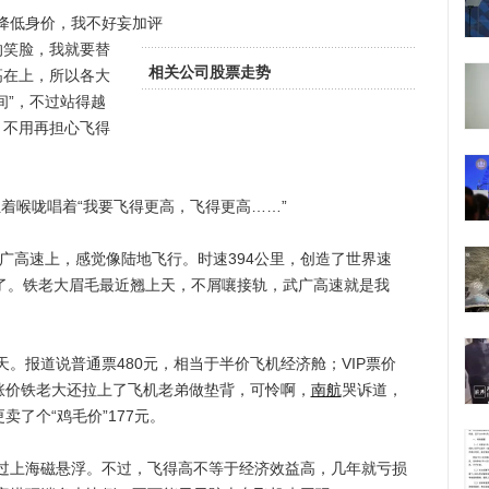
低身价，我不好妄加评
的笑脸，我就要替
相关公司股票走势
高在上，所以各大
间”，不过站得越
，不用再担心飞得
着喉咙唱着“我要飞得更高，飞得更高……”
广高速上，感觉像陆地飞行。时速394公里，创造了世界速
到了。铁老大眉毛最近翘上天，不屑嚷接轨，武广高速就是我
报道说普通票480元，相当于半价飞机经济舱；VIP票价
要涨价铁老大还拉上了飞机老弟做垫背，可怜啊，
南航
哭诉道，
卖了个“鸡毛价”177元。
上海磁悬浮。不过，飞得高不等于经济效益高，几年就亏损