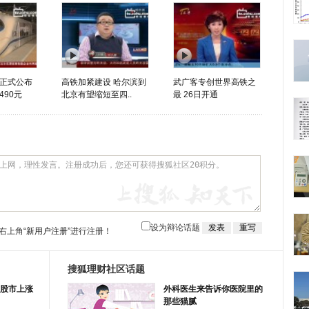
正式公布
高铁加紧建设 哈尔滨到
武广客专创世界高铁之
90元
北京有望缩短至四..
最 26日开通
设为辩论话题
右上角
“新用户注册”
进行注册！
搜狐理财社区话题
股市上涨
外科医生来告诉你医院里的
那些猫腻