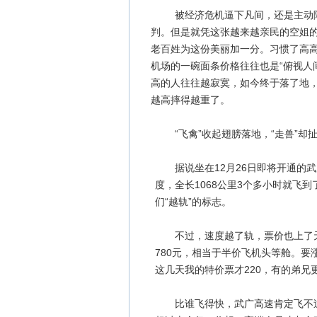
被经济危机逼下凡间，还是主动降
判。但是就凭这张越来越亲民的空姐
老百姓为这份美丽加一分。习惯了高
机场的一碗面条价格往往也是“俯视人
高的人往往越寂寞，如今终于落了地
越高摔得越重了。
“飞禽”收起翅膀落地，“走兽”却扯
据说坐在12月26日即将开通的武
度，全长1068公里3个多小时就飞
们“越轨”的标志。
不过，速度越了轨，票价也上了天。
780元，相当于半价飞机头等舱。
这几天我的特价票才220，有的弟兄更
比谁飞得快，武广高速肯定飞不过