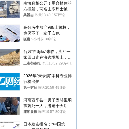
南海真相公开！用命挡住菲
方撞船，两名山东烈士被授
武警最高荣誉
兵器志
昨天13:49
157评论
高分考生放弃985上警校，
也保不了一辈子安稳
狐度
9小时前
30评论
台风“白海豚”来临，浙江一
家四口走在海边堤坝上，其
中9岁男孩被巨浪卷入海
三湘都市报
昨天16:32
290评论
中，搜救仍在进行
2026年“未录满”本科专业排
行榜出炉
第一财经
昨天20:59
49评论
河南西平县一男子因邻里琐
事刺死一人，潜逃十天后在
十多公里外一片玉米地里落
潇湘晨报
昨天19:57
80评论
网
日本发布排名：“中国第