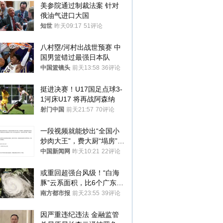
美参院通过制裁法案 针对
俄油气进口大国
知世
昨天09:17
51评论
八村塁/河村出战世预赛 中
国男篮错过最强日本队
中国篮镜头
前天13:58
36评论
挺进决赛！U17国足点球3-
1河床U17 将再战阿森纳
射门中国
前天21:57
70评论
一段视频就能炒出“全国小
炒肉大王”，费大厨“塌房”了
吗？
中国新闻网
昨天10:21
22评论
或重回超强台风级！“白海
豚”云系面积，比6个广东还
大！深圳官方：注意这件事
南方都市报
前天23:55
39评论
因严重违纪违法 金融监管