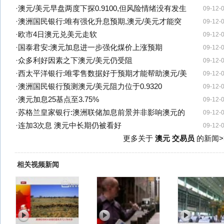
·
澳元/美元早盘两度下探0.9100,但风险情绪没有发生
09-12-
·
澳洲国民银行:唯有强化升息预期,澳元/美元才能突
09-12-
·
欧市4日澳元兑美元走软
09-12-
·
国泰君安:澳元加息进一步强化煤价上涨预期
09-12-
·
众多利好因素之下澳元/美元仍受阻
09-12-
·
西太平洋银行:唯零售数据好于预期才能帮助澳元/美
09-12-
·
澳洲国民银行预测澳元/美元阻力位于0.9320
09-12-
·
澳元加息25基点至3.75%
09-12-
·
苏格兰皇家银行:澳洲联储加息前景并非影响澳元的
09-12-
·
连加3次息 澳元中长期仍被看好
09-12-
更多关于
澳元 交易员
的新闻>
相关视频新闻