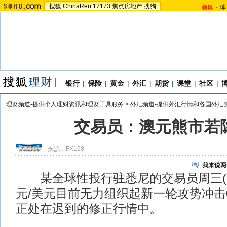
搜狐
ChinaRen
17173
焦点房地产
搜狗
新闻
-
体
银行
|
保险
|
黄金
|
外汇
|
期货
|
课堂
|
社区
|
理财频道-提供个人理财资讯和理财工具服务
>
外汇频道-提供外汇行情和各国外汇
交易员：澳元熊市若
来源：
FX168
我来说两
某全球性投行驻悉尼的交易员周三(1
元/美元目前无力组织起新一轮攻势冲击0
正处在迟到的修正行情中。