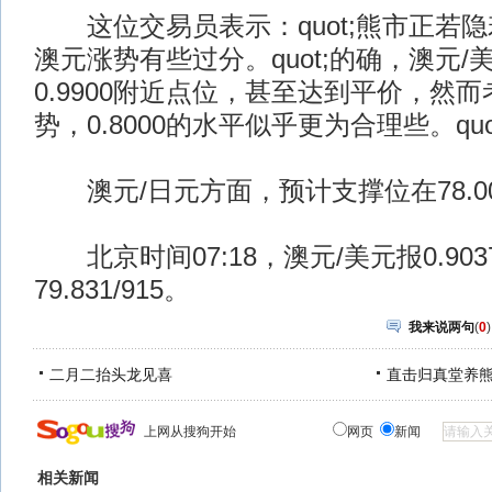
这位交易员表示：quot;熊市正若隐若
澳元涨势有些过分。quot;的确，澳元
0.9900附近点位，甚至达到平价，然
势，0.8000的水平似乎更为合理些。quo
澳元/日元方面，预计支撑位在78.0
北京时间07:18，澳元/美元报0.903
79.831/915。
我来说两句
(
0
)
二月二抬头龙见喜
直击归真堂养
上网从搜狗开始
网页
新闻
相关新闻