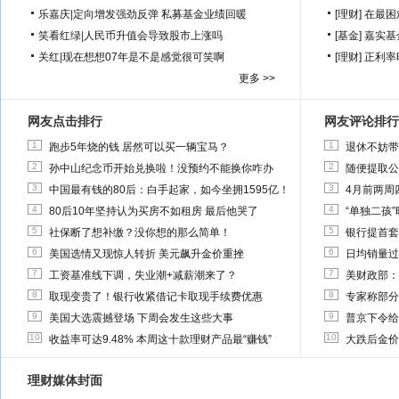
乐嘉庆
|
定向增发强劲反弹 私募基金业绩回暖
[理财]
在最困
笑看红绿
|
人民币升值会导致股市上涨吗
[基金]
嘉实基
关红
|
现在想想07年是不是感觉很可笑啊
[理财]
正利率
更多 >>
网友点击排行
网友评论排行
1
1
跑步5年烧的钱 居然可以买一辆宝马？
退休不妨带
2
2
孙中山纪念币开始兑换啦！没预约不能换你咋办
随便提取公
3
3
中国最有钱的80后：白手起家，如今坐拥1595亿！
4月前两周
4
4
80后10年坚持认为买房不如租房 最后他哭了
“单独二孩
5
5
社保断了想补缴？没你想的那么简单！
银行提首套
6
6
美国选情又现惊人转折 美元飙升金价重挫
日均销量过
7
7
工资基准线下调，失业潮+减薪潮来了？
美财政部：
8
8
取现变贵了！银行收紧借记卡取现手续费优惠
专家称部分
9
9
美国大选震撼登场 下周会发生这些大事
普京下令给
10
10
收益率可达9.48% 本周这十款理财产品最“赚钱”
大跌后金价
理财媒体封面