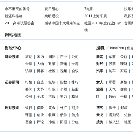
永不磨灭的番号
夏日甜心
7电影
快乐
新还珠格格
姚明退役
2011上海车展
私募
2011高考试题答案
感动中国十大母亲评选
社区2010年度行业口碑
贵州
榜
网站地图
财经中心
搜狐
|
ChinaRen
|
焦
财经频道
|
滚动
|
国内
|
国际
|
产业
|
公司
新闻
|
军事
|
公益
|
|
金融
|
人物
|
政策
|
营销
|
专题
财经
|
股票
|
理财
|
|
访谈
|
博客
|
社区
|
视频
|
会议
汽车
|
购车
|
家居
|
证券新闻
|
行情
|
自选
|
板块
|
指数
|
排行
女人
|
母婴
|
新娘
|
|
要闻
|
大势
|
行业
|
个股
|
新股
旅游
|
天气
|
健康
|
|
公司
|
全球
|
港股
|
主力
|
权证
IT
|
数码
|
手机
|
理财频道
|
银行
|
保险
|
黄金
|
外汇
|
期货
博客
|
圈子
|
邮箱
|
|
课堂
|
创业
|
收藏
|
债券
|
信托
天龙
|
鹿鼎记
|
短信
|
基金
|
评论
|
净值
|
回报
|
分红
搜狗
|
输入法
|
地图