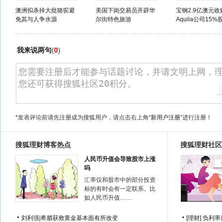
澳洲拟杀掉大批骆驼避
美国下岗交易员开辟华
宝钢2.9亿澳元
免其与人争水源
尔街特色旅游
Aquila公司15%
我来说两句
(
0
)
*发表评论前请先注册成为搜狐用户，请点击右上角
“新用户注册”
进行注册！
搜狐理财博客热点
搜狐理财社区
人民币升值会导致股市上涨
吗
汇率仅和股市中的部分投资
标的有时会有一定联系。比
如人民币升值……
刘利强
|
希腊获救黄金基本面有所改变
[理财]
负利率