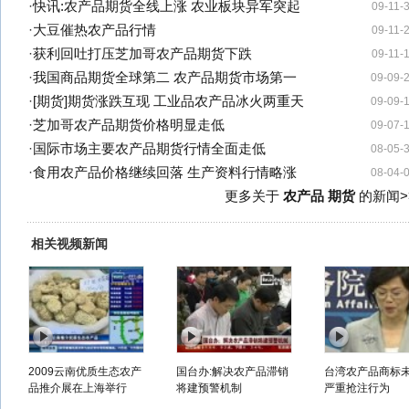
·
快讯:农产品期货全线上涨 农业板块异军突起
09-11-
·
大豆催热农产品行情
09-11-
·
获利回吐打压芝加哥农产品期货下跌
09-11-
·
我国商品期货全球第二 农产品期货市场第一
09-09-
·
[期货]期货涨跌互现 工业品农产品冰火两重天
09-09-
·
芝加哥农产品期货价格明显走低
09-07-
·
国际市场主要农产品期货行情全面走低
08-05-
·
食用农产品价格继续回落 生产资料行情略涨
08-04-
更多关于
农产品 期货
的新闻>
相关视频新闻
2009云南优质生态农产
国台办:解决农产品滞销
台湾农产品商标
品推介展在上海举行
将建预警机制
严重抢注行为