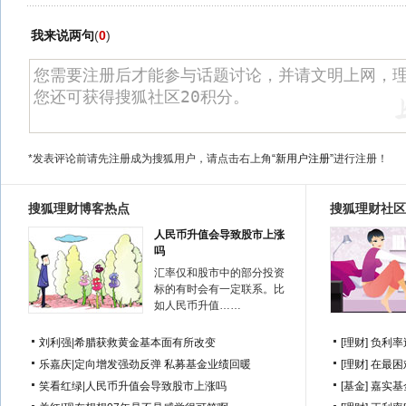
我来说两句
(
0
)
*发表评论前请先注册成为搜狐用户，请点击右上角
“新用户注册”
进行注册！
搜狐理财博客热点
搜狐理财社区
人民币升值会导致股市上涨
吗
汇率仅和股市中的部分投资
标的有时会有一定联系。比
如人民币升值……
刘利强
|
希腊获救黄金基本面有所改变
[理财]
负利率
乐嘉庆
|
定向增发强劲反弹 私募基金业绩回暖
[理财]
在最困
笑看红绿
|
人民币升值会导致股市上涨吗
[基金]
嘉实基