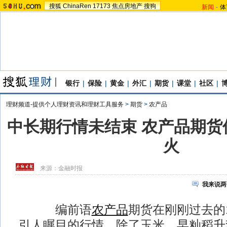
搜狐
ChinaRen
17173
焦点房地产
搜狗
新闻
-
体
银行
|
保险
|
黄金
|
外汇
|
期货
|
课堂
|
社区
|
理财频道-提供个人理财资讯和理财工具服务
>
期货
>
农产品
中长期行情未结束 农产品期货
火
来源：
金融时报
我来说两
编前语
农产品
期货在刚刚过去的
引人瞩目的行情。除了玉米、早籼稻升