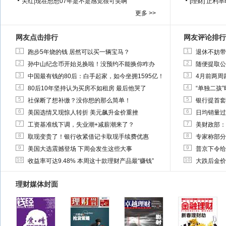
关红
|
现在想想07年是不是感觉很可笑啊
[理财]
正利率
更多 >>
网友点击排行
网友评论排行
1
1
跑步5年烧的钱 居然可以买一辆宝马？
退休不妨带
2
2
孙中山纪念币开始兑换啦！没预约不能换你咋办
随便提取公
3
3
中国最有钱的80后：白手起家，如今坐拥1595亿！
4月前两周
4
4
80后10年坚持认为买房不如租房 最后他哭了
“单独二孩
5
5
社保断了想补缴？没你想的那么简单！
银行提首套
6
6
美国选情又现惊人转折 美元飙升金价重挫
日均销量过
7
7
工资基准线下调，失业潮+减薪潮来了？
美财政部：
8
8
取现变贵了！银行收紧借记卡取现手续费优惠
专家称部分
9
9
美国大选震撼登场 下周会发生这些大事
普京下令给
10
10
收益率可达9.48% 本周这十款理财产品最“赚钱”
大跌后金价
理财媒体封面