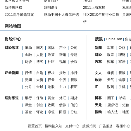
永不磨灭的番号
夏日甜心
7电影
快乐
新还珠格格
姚明退役
2011上海车展
私募
2011高考试题答案
感动中国十大母亲评选
社区2010年度行业口碑
贵州
榜
网站地图
财经中心
搜狐
|
ChinaRen
|
焦
财经频道
|
滚动
|
国内
|
国际
|
产业
|
公司
新闻
|
军事
|
公益
|
|
金融
|
人物
|
政策
|
营销
|
专题
财经
|
股票
|
理财
|
|
访谈
|
博客
|
社区
|
视频
|
会议
汽车
|
购车
|
家居
|
证券新闻
|
行情
|
自选
|
板块
|
指数
|
排行
女人
|
母婴
|
新娘
|
|
要闻
|
大势
|
行业
|
个股
|
新股
旅游
|
天气
|
健康
|
|
公司
|
全球
|
港股
|
主力
|
权证
IT
|
数码
|
手机
|
理财频道
|
银行
|
保险
|
黄金
|
外汇
|
期货
博客
|
圈子
|
邮箱
|
|
课堂
|
创业
|
收藏
|
债券
|
信托
天龙
|
鹿鼎记
|
短信
|
基金
|
评论
|
净值
|
回报
|
分红
搜狗
|
输入法
|
地图
设置首页
-
搜狗输入法
-
支付中心
-
搜狐招聘
-
广告服务
-
客服中心