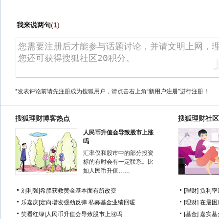
我来说两句
(
1
)
*发表评论前请先注册成为搜狐用户，请点击右上角
“新用户注册”
进行注册！
搜狐理财博客热点
搜狐理财社区
人民币升值会导致股市上涨
吗
汇率仅和股市中的部分投资
标的有时会有一定联系。比
如人民币升值……
刘利强
|
希腊获救黄金基本面有所改变
[理财]
负利率
乐嘉庆
|
定向增发强劲反弹 私募基金业绩回暖
[理财]
在最困
笑看红绿
|
人民币升值会导致股市上涨吗
[基金]
嘉实基