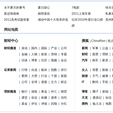
永不磨灭的番号
夏日甜心
7电影
快乐
新还珠格格
姚明退役
2011上海车展
私募
2011高考试题答案
感动中国十大母亲评选
社区2010年度行业口碑
贵州
榜
网站地图
财经中心
搜狐
|
ChinaRen
|
焦
财经频道
|
滚动
|
国内
|
国际
|
产业
|
公司
新闻
|
军事
|
公益
|
|
金融
|
人物
|
政策
|
营销
|
专题
财经
|
股票
|
理财
|
|
访谈
|
博客
|
社区
|
视频
|
会议
汽车
|
购车
|
家居
|
证券新闻
|
行情
|
自选
|
板块
|
指数
|
排行
女人
|
母婴
|
新娘
|
|
要闻
|
大势
|
行业
|
个股
|
新股
旅游
|
天气
|
健康
|
|
公司
|
全球
|
港股
|
主力
|
权证
IT
|
数码
|
手机
|
理财频道
|
银行
|
保险
|
黄金
|
外汇
|
期货
博客
|
圈子
|
邮箱
|
|
课堂
|
创业
|
收藏
|
债券
|
信托
天龙
|
鹿鼎记
|
短信
|
基金
|
评论
|
净值
|
回报
|
分红
搜狗
|
输入法
|
地图