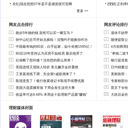
关红
|
现在想想07年是不是感觉很可笑啊
[理财]
正利率
更多 >>
网友点击排行
网友评论排行
1
1
跑步5年烧的钱 居然可以买一辆宝马？
退休不妨带
2
2
孙中山纪念币开始兑换啦！没预约不能换你咋办
随便提取公
3
3
中国最有钱的80后：白手起家，如今坐拥1595亿！
4月前两周
4
4
80后10年坚持认为买房不如租房 最后他哭了
“单独二孩
5
5
社保断了想补缴？没你想的那么简单！
银行提首套
6
6
美国选情又现惊人转折 美元飙升金价重挫
日均销量过
7
7
工资基准线下调，失业潮+减薪潮来了？
美财政部：
8
8
取现变贵了！银行收紧借记卡取现手续费优惠
专家称部分
9
9
美国大选震撼登场 下周会发生这些大事
普京下令给
10
10
收益率可达9.48% 本周这十款理财产品最“赚钱”
大跌后金价
理财媒体封面