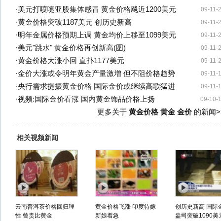
·
美元打喷嚏亚股集体感冒 黄金价格飚近1200美元
09-11-
·
黄金价格突破1187美元 创历史新高
09-11-
·
明年金属价格预期上调 黄金均价上移至1099美元
09-11-
·
美元"跳水" 黄金价格再创新高(图)
09-11-
·
黄金价格大涨小回 直扑1177美元
09-11-
·
金价大涨或令明年黄金产量激增 但不阻价格趋势
09-11-
·
央行需求提振黄金价格 国际金价或继续高歌猛进
09-11-
·
视频:国际金价看涨 国内黄金饰品价格上扬
09-10-
更多关于
黄金价格 黄金 金价
的新闻>
相关视频新闻
云南普洱茶价格回归理
黄金价格飞涨 印度待嫁
创历史新高 国际
性 曾贵比黄金
新娘着急
盎司突破1090美