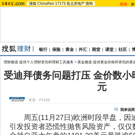
搜狐
ChinaRen
17173
焦点房地产
搜狗
新闻
-
体
银行
|
保险
|
黄金
|
外汇
|
期货
|
课堂
|
社区
|
理财频道-提供个人理财资讯和理财工具服务
>
黄金频道-提供黄金价格和资讯的黄
受迪拜债务问题打压 金价数小
元
来源：
FX168
我来说两
周五(11月27日)欧洲时段早盘，因
引发投资者恐慌性抛售风险资产，仅仅