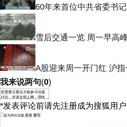
60年来首位中共省委书
雪后交通一览 周一早高
A股迎来周一开门红 沪指
我来说两句
(
0
)
*发表评论前请先注册成为搜狐用
设为辩论话题