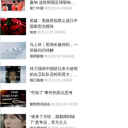
森纳 这给韩国足球敲响了
警钟
射门中国
前天18:24
49评论
英媒：美政府拟禁止进口中
国新型光模块
知世
昨天11:25
33评论
马上评｜郭局长被停职，一
些疑问仍待解
澎湃新闻
昨天09:34
264评论
持刀强闯中国驻日本大使馆
的自卫队队员村田晃大：对
自己的行为深感后悔；曾申
钱江晚报
昨天14:10
43评论
请保释被驳回
“竹知了”事件的四点思考
新闻资讯综合
昨天08:19
452评论
“谁来了月经，我都闻到味
了”惹争议，官方介入