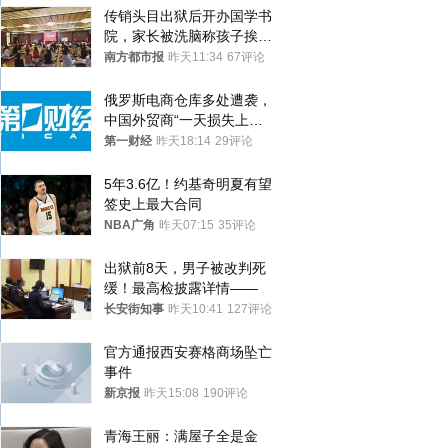
传销头目出狱后开办国学书
院，家长被洗脑称孩子挨打
才有效果
南方都市报
昨天11:34
67评论
俄罗斯电商仓库多处遭袭，
中国外贸商“一天损失上
万”紧急清仓
第一财经
昨天18:14
29评论
5年3.6亿！约基奇明夏有望
签史上最大合同
NBA广角
昨天07:15
35评论
出狱前8天，男子被改判死
缓！最高检披露详情——
长安街知事
昨天10:41
127评论
官方通报西安赛格商场坠亡
事件
新京报
昨天15:08
190评论
青海王丽：满屋子全是金