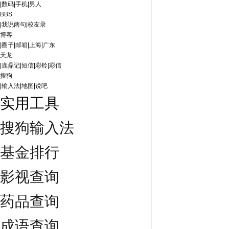
|
数码
|
手机
|
男人
BBS
|
我说两句
|
校友录
博客
|
圈子
|
邮箱
|
上海
|
广东
天龙
|
鹿鼎记
|
短信
|
彩铃
|
彩信
搜狗
|
输入法
|
地图
|
说吧
实用工具
搜狗输入法
基金排行
影视查询
药品查询
成语查询