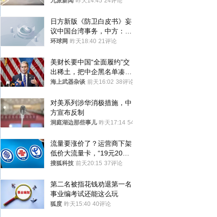
空，消防： 2人已送医，正
九派新闻
昨天14:45
24评论
调查原因
日方新版《防卫白皮书》妄
议中国台湾事务，中方：强
烈不满、坚决反对，已向日
环球网
昨天18:40
21评论
方严正交涉
美财长要中国“全面履约”交
出稀土，把中企黑名单凑到
187家，中方做最坏打算
海上武器杂谈
前天16:02
38评论
对美系列涉华消极措施，中
方宣布反制
洞庭湖边那些事儿
昨天17:14
54评论
流量要涨价了？运营商下架
低价大流量卡，“19元200
G”成为历史
搜狐科技
前天20:15
37评论
第二名被指花钱劝退第一名 
事业编考试还能这么玩
狐度
昨天15:40
40评论