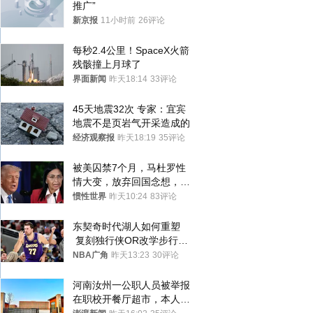
推广”
新京报
11小时前
26评论
每秒2.4公里！SpaceX火箭
残骸撞上月球了
界面新闻
昨天18:14
33评论
45天地震32次 专家：宜宾
地震不是页岩气开采造成的
经济观察报
昨天18:19
35评论
被美囚禁7个月，马杜罗性
情大变，放弃回国念想，最
后嘱托已公开
惯性世界
昨天10:24
83评论
东契奇时代湖人如何重塑
 复刻独行侠OR改学步行
者？
NBA广角
昨天13:23
30评论
河南汝州一公职人员被举报
在职校开餐厅超市，本人回