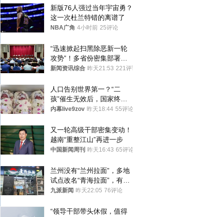
新版76人强过当年宇宙勇？
这一次杜兰特错的离谱了
NBA广角
4小时前
25评论
“迅速掀起扫黑除恶新一轮
攻势”！多省份密集部署，
公布举报方式
新闻资讯综合
昨天21:53
221评论
人口告别世界第一？“二
孩”催生无效后，国家终于
向住房出手了！
内幕live9zov
昨天18:44
55评论
又一轮高级干部密集变动！
越南“重整江山”再进一步
中国新闻周刊
昨天16:43
65评论
兰州没有“兰州拉面”，多地
试点改名“青海拉面”，有商
家改名已两年
九派新闻
昨天22:05
76评论
“领导干部带头休假，值得