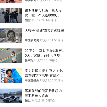
间始终刻意躲避被害人家属
澎湃新闻
昨天21:22
157评论
俄罗斯征兵乱象：熟人设
局，拉一个人给8000元
知世
昨天19:29
144评论
人贩子“梅姨”真实姓名曝光
中国新闻网
昨天23:31
50评论
22岁女生南太行山失联已1
0天，家属：她刚大学毕业
想到山里旅行
新京报
昨天23:18
56评论
实力外援加盟！ 官方：北
京首钢签下巴里·布朗和桑
普森
中国篮镜头
昨天18:15
35评论
远离前线的俄罗斯将领 在
莫斯科被人追杀
知世
昨天19:36
54评论