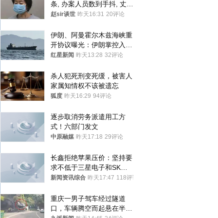
条, 办案人员数到手抖, 丈夫
受不了提前离场
赵sir谈世
昨天16:31
20评论
伊朗、阿曼霍尔木兹海峡重
开协议曝光：伊朗掌控入湾
航道，与阿曼平分“服务费”
红星新闻
昨天13:28
32评论
杀人犯死刑变死缓，被害人
家属知情权不该被遗忘
狐度
昨天16:29
94评论
逐步取消劳务派遣用工方
式！六部门发文
中原融媒
昨天17:18
29评论
长鑫拒绝苹果压价：坚持要
求不低于三星电子和SK海
力士
新闻资讯综合
昨天17:47
118评论
重庆一男子驾车经过隧道
口，车辆腾空而起悬在半