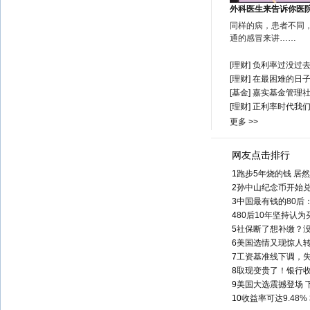
外科医生来告诉你医
同样的病，患者不同
通的感冒来讲……
[理财]
负利率过没过
[理财]
在最困难的日子
[基金]
嘉实基金管理
[理财]
正利率时代我
更多 >>
网友点击排行
1
跑步5年烧的钱 居
2
孙中山纪念币开始
3
中国最有钱的80后
4
80后10年坚持认
5
社保断了想补缴？
6
美国选情又现惊人转
7
工资基准线下调，失
8
取现变贵了！银行
9
美国大选震撼登场 
10
收益率可达9.48