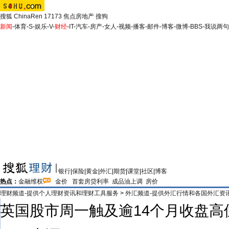
搜狐
ChinaRen
17173
焦点房地产
搜狗
新闻
-
体育
-
S
-
娱乐
-
V
-
财经
-
IT
-
汽车
-
房产
-
女人
-
视频
-
播客
-
邮件
-
博客
-
微博
-
BBS
-
我说两句
银行
|
保险
|
黄金
|
外汇
|
期货
|
课堂
|
社区
|
博客
热点：
金融维权
金价
首套房贷利率
成品油上调
房价
理财频道-提供个人理财资讯和理财工具服务
>
外汇频道-提供外汇行情和各国外汇资
英国股市周一触及逾14个月收盘高