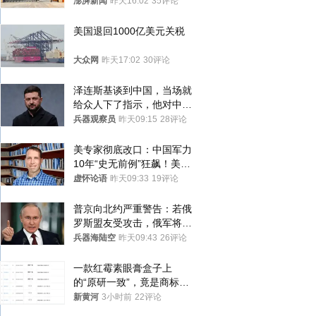
应称“是给别人帮忙”
澎湃新闻
昨天16:02
35评论
美国退回1000亿美元关税
大众网
昨天17:02
30评论
泽连斯基谈到中国，当场就
给众人下了指示，他对中国
和中乌关系，显然又有了新
兵器观察员
昨天09:15
28评论
的想法
美专家彻底改口：中国军力
10年“史无前例”狂飙！美军
真慌了
虚怀论语
昨天09:33
19评论
普京向北约严重警告：若俄
罗斯盟友受攻击，俄军将动
用核武器保护
兵器海陆空
昨天09:43
26评论
一款红霉素眼膏盒子上
的“原研一致”，竟是商标！
律师：极易误导消费者；网
新黄河
3小时前
22评论
友：药企不应打擦边球