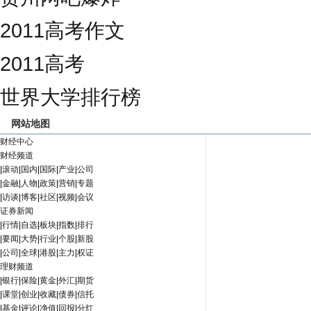
2011高考作文
2011高考
世界大学排行榜
网站地图
财经中心
财经频道
|
滚动
|
国内
|
国际
|
产业
|
公司
|
金融
|
人物
|
政策
|
营销
|
专题
|
访谈
|
博客
|
社区
|
视频
|
会议
证券新闻
|
行情
|
自选
|
板块
|
指数
|
排行
|
要闻
|
大势
|
行业
|
个股
|
新股
|
公司
|
全球
|
港股
|
主力
|
权证
理财频道
|
银行
|
保险
|
黄金
|
外汇
|
期货
|
课堂
|
创业
|
收藏
|
债券
|
信托
|
基金
|
评论
|
净值
|
回报
|
分红