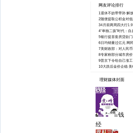
网友评论排行
1
退休不妨带带孙 解放
2
随便提取公积金对低
3
4月前两周四大行1.
4
“单独二孩”时代：
5
银行提首套房贷款门
6
日均销量过亿元 网
7
美财政部：对人民币
8
专家称部分城市房价
9
普京下令给自己涨工资
10
大跌后金价企稳 美
理财媒体封面
钱
经