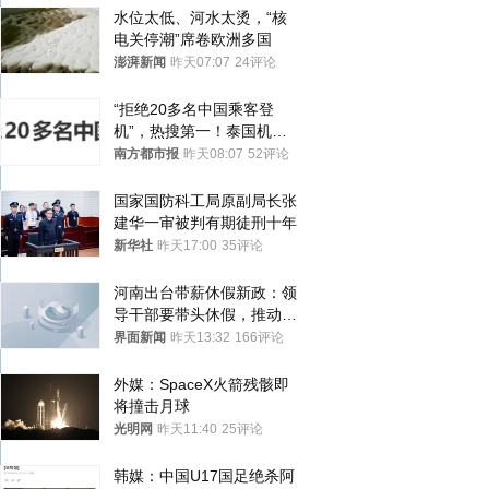
水位太低、河水太烫，“核
电关停潮”席卷欧洲多国
澎湃新闻
昨天07:07
24评论
“拒绝20多名中国乘客登
机”，热搜第一！泰国机场
方道歉
南方都市报
昨天08:07
52评论
国家国防科工局原副局长张
建华一审被判有期徒刑十年
新华社
昨天17:00
35评论
河南出台带薪休假新政：领
导干部要带头休假，推动全
员应休尽休、休满休足
界面新闻
昨天13:32
166评论
外媒：SpaceX火箭残骸即
将撞击月球
光明网
昨天11:40
25评论
韩媒：中国U17国足绝杀阿