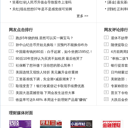
笑看红绿
|
人民币升值会导致股市上涨吗
[基金]
嘉实基
关红
|
现在想想07年是不是感觉很可笑啊
[理财]
正利率
更多 >>
网友点击排行
网友评论排行
1
1
跑步5年烧的钱 居然可以买一辆宝马？
退休不妨带
2
2
孙中山纪念币开始兑换啦！没预约不能换你咋办
随便提取公
3
3
中国最有钱的80后：白手起家，如今坐拥1595亿！
4月前两周
4
4
80后10年坚持认为买房不如租房 最后他哭了
“单独二孩
5
5
社保断了想补缴？没你想的那么简单！
银行提首套
6
6
美国选情又现惊人转折 美元飙升金价重挫
日均销量过
7
7
工资基准线下调，失业潮+减薪潮来了？
美财政部：
8
8
取现变贵了！银行收紧借记卡取现手续费优惠
专家称部分
9
9
美国大选震撼登场 下周会发生这些大事
普京下令给
10
10
收益率可达9.48% 本周这十款理财产品最“赚钱”
大跌后金价
理财媒体封面