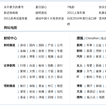
永不磨灭的番号
夏日甜心
7电影
快乐
新还珠格格
姚明退役
2011上海车展
私募
2011高考试题答案
感动中国十大母亲评选
社区2010年度行业口碑
贵州
榜
网站地图
财经中心
搜狐
|
ChinaRen
|
焦
财经频道
|
滚动
|
国内
|
国际
|
产业
|
公司
新闻
|
军事
|
公益
|
|
金融
|
人物
|
政策
|
营销
|
专题
财经
|
股票
|
理财
|
|
访谈
|
博客
|
社区
|
视频
|
会议
汽车
|
购车
|
家居
|
证券新闻
|
行情
|
自选
|
板块
|
指数
|
排行
女人
|
母婴
|
新娘
|
|
要闻
|
大势
|
行业
|
个股
|
新股
旅游
|
天气
|
健康
|
|
公司
|
全球
|
港股
|
主力
|
权证
IT
|
数码
|
手机
|
理财频道
|
银行
|
保险
|
黄金
|
外汇
|
期货
博客
|
圈子
|
邮箱
|
|
课堂
|
创业
|
收藏
|
债券
|
信托
天龙
|
鹿鼎记
|
短信
|
基金
|
评论
|
净值
|
回报
|
分红
搜狗
|
输入法
|
地图