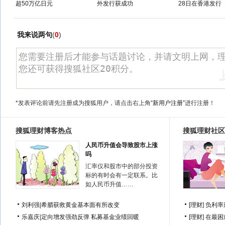
超50万亿日元
外发行获成功
28日在香港发行
我来说两句
(
0
)
*发表评论前请先注册成为搜狐用户，请点击右上角
“新用户注册”
进行注册！
搜狐理财博客热点
搜狐理财社区
人民币升值会导致股市上涨
吗
汇率仅和股市中的部分投资
标的有时会有一定联系。比
如人民币升值……
刘利强
|
希腊获救黄金基本面有所改变
[理财]
负利率
乐嘉庆
|
定向增发强劲反弹 私募基金业绩回暖
[理财]
在最困