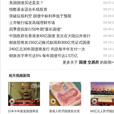
·
美国国债买还是卖？
09-07-
·
指数基金适合长线投资
09-07-
·
突破征税利空 国债中标利率低于预期
09-09-
·
上市银行猛攻高端理财市场
09-09-
·
四季度拟发行50年期“最长国债”
09-09-
·
中国政府在香港发60亿国债 首次在大陆以外发行
09-09-
·
财政部将发150亿记账式贴现和300亿凭证式国债
09-10-
·
240亿元30年国债将发行 利息每半年支付一次
09-10-
·
财政赤字率可达5% 每年国债可达1.5万亿
09-10-
更多关于
国债 交易所
的新闻>
相关视频新闻
日本今年新发国债将首
香港人民币国债首次境
60亿元人民币国