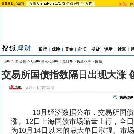
搜狐
ChinaRen
17173
焦点房地产
搜狗
新闻
-
体
银行
|
保险
|
黄金
|
外汇
|
期货
|
课堂
|
社区
|
理财频道-提供个人理财资讯和理财工具服务
>
搜狐债券
>
国债
交易所国债指数隔日出现大涨 
来源：
中国证券报
我来说两
10月经济数据公布，交易所国债
涨。12日上海国债市场缩量上行，全日大
为10月14日以来的最大单日涨幅。市