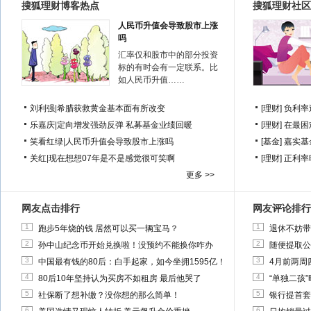
搜狐理财博客热点
搜狐理财社区
人民币升值会导致股市上涨
吗
汇率仅和股市中的部分投资
标的有时会有一定联系。比
如人民币升值……
刘利强
|
希腊获救黄金基本面有所改变
[理财]
负利率
乐嘉庆
|
定向增发强劲反弹 私募基金业绩回暖
[理财]
在最困
笑看红绿
|
人民币升值会导致股市上涨吗
[基金]
嘉实基
关红
|
现在想想07年是不是感觉很可笑啊
[理财]
正利率
更多 >>
网友点击排行
网友评论排行
1
1
跑步5年烧的钱 居然可以买一辆宝马？
退休不妨带
2
2
孙中山纪念币开始兑换啦！没预约不能换你咋办
随便提取公
3
3
中国最有钱的80后：白手起家，如今坐拥1595亿！
4月前两周
4
4
80后10年坚持认为买房不如租房 最后他哭了
“单独二孩
5
5
社保断了想补缴？没你想的那么简单！
银行提首套
6
6