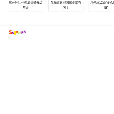
三分钟让你彻底搞懂分级
你知道这些国家多富有
月光族12条“多
基金
吗？
悟”