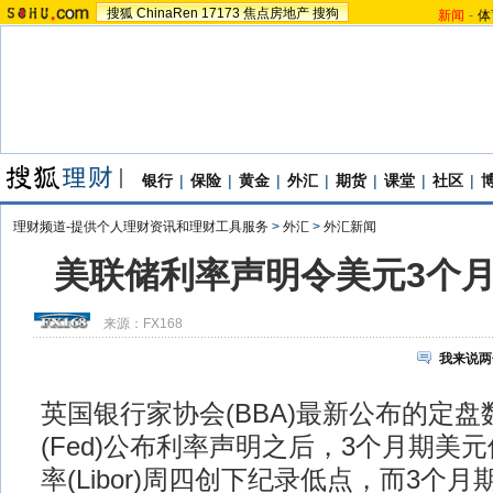
搜狐
ChinaRen
17173
焦点房地产
搜狗
新闻
-
体
银行
|
保险
|
黄金
|
外汇
|
期货
|
课堂
|
社区
|
理财频道-提供个人理财资讯和理财工具服务
>
外汇
>
外汇新闻
美联储利率声明令美元3个月期
来源：
FX168
我来说两
英国银行家协会(BBA)最新公布的定
(Fed)公布利率声明之后，3个月期美
率(Libor)周四创下纪录低点，而3个月期