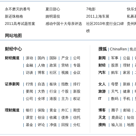
永不磨灭的番号
夏日甜心
7电影
快乐
新还珠格格
姚明退役
2011上海车展
私募
2011高考试题答案
感动中国十大母亲评选
社区2010年度行业口碑
贵州
榜
网站地图
财经中心
搜狐
|
ChinaRen
|
焦
财经频道
|
滚动
|
国内
|
国际
|
产业
|
公司
新闻
|
军事
|
公益
|
|
金融
|
人物
|
政策
|
营销
|
专题
财经
|
股票
|
理财
|
|
访谈
|
博客
|
社区
|
视频
|
会议
汽车
|
购车
|
家居
|
证券新闻
|
行情
|
自选
|
板块
|
指数
|
排行
女人
|
母婴
|
新娘
|
|
要闻
|
大势
|
行业
|
个股
|
新股
旅游
|
天气
|
健康
|
|
公司
|
全球
|
港股
|
主力
|
权证
IT
|
数码
|
手机
|
理财频道
|
银行
|
保险
|
黄金
|
外汇
|
期货
博客
|
圈子
|
邮箱
|
|
课堂
|
创业
|
收藏
|
债券
|
信托
天龙
|
鹿鼎记
|
短信
|
基金
|
评论
|
净值
|
回报
|
分红
搜狗
|
输入法
|
地图