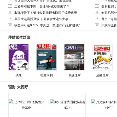
美国选情又现惊人转折 美元飙升金价重挫
日均销量过
7
7
工资基准线下调，失业潮+减薪潮来了？
美财政部：
8
8
取现变贵了！银行收紧借记卡取现手续费优惠
专家称部分
9
9
美国大选震撼登场 下周会发生这些大事
普京下令给
10
10
收益率可达9.48% 本周这十款理财产品最“赚钱”
大跌后金价
理财媒体封面
钱经
理财周刊
卓越理财
金融理财
理财·大视野