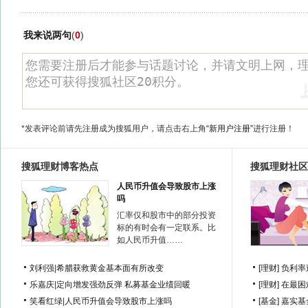
我来说两句
(
0
)
*发表评论前请先注册成为搜狐用户，请点击右上角
“新用户注册”
进行注册！
搜狐理财博客热点
搜狐理财社区
人民币升值会导致股市上涨
吗
汇率仅和股市中的部分投资
标的有时会有一定联系。比
如人民币升值……
刘利强
|
希腊获救黄金基本面有所改变
[理财]
负利率
乐嘉庆
|
定向增发强劲反弹 私募基金业绩回暖
[理财]
在最困
笑看红绿
|
人民币升值会导致股市上涨吗
[基金]
嘉实基