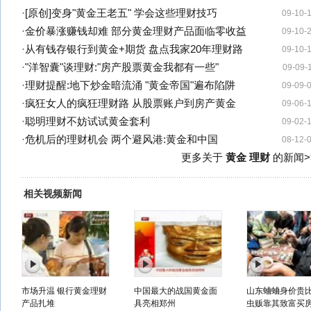
·
[原创]变身"黄金王老五" 学会这些理财技巧
09-10-
·
金价暴涨赚钱却难 部分黄金理财产品面临零收益
09-10-
·
从有钱存银行到黄金+期货 盘点我家20年理财路
09-10-
·
"洋智囊"谈理财:"房产股票黄金我都有一些"
09-09-
·
理财提醒:地下炒金暗流涌 "黄金帝国"遍布陷阱
09-09-
·
疯狂女人的疯狂理财路 从股票账户到房产黄金
09-06-
·
聪明理财不妨试试黄金套利
09-02-
·
危机后的理财机会 两个避风港:黄金和中国
08-12-
更多关于
黄金 理财
的新闻>
相关视频新闻
市场升温 银行黄金理财
中国最大的战国黄金面
山东蛐蛐身价贵
产品扎堆
具亮相郑州
虫贩靠其致富买