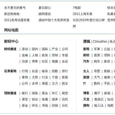
永不磨灭的番号
夏日甜心
7电影
快乐
新还珠格格
姚明退役
2011上海车展
私募
2011高考试题答案
感动中国十大母亲评选
社区2010年度行业口碑
贵州
榜
网站地图
财经中心
搜狐
|
ChinaRen
|
焦
财经频道
|
滚动
|
国内
|
国际
|
产业
|
公司
新闻
|
军事
|
公益
|
|
金融
|
人物
|
政策
|
营销
|
专题
财经
|
股票
|
理财
|
|
访谈
|
博客
|
社区
|
视频
|
会议
汽车
|
购车
|
家居
|
证券新闻
|
行情
|
自选
|
板块
|
指数
|
排行
女人
|
母婴
|
新娘
|
|
要闻
|
大势
|
行业
|
个股
|
新股
旅游
|
天气
|
健康
|
|
公司
|
全球
|
港股
|
主力
|
权证
IT
|
数码
|
手机
|
理财频道
|
银行
|
保险
|
黄金
|
外汇
|
期货
博客
|
圈子
|
邮箱
|
|
课堂
|
创业
|
收藏
|
债券
|
信托
天龙
|
鹿鼎记
|
短信
|
基金
|
评论
|
净值
|
回报
|
分红
搜狗
|
输入法
|
地图