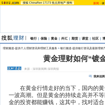
搜狐
ChinaRen
17173
焦点房地产
搜狗
新闻
-
体
银行
|
保险
|
黄金
|
外汇
|
期货
|
课堂
|
社区
|
理财频道-提供个人理财资讯和理财工具服务
>
银行频道-提供银行资讯及最新理财
黄金理财如何“镀金
来源：
深圳新闻网-深圳商报
我来说两
在黄金行情走好的当下，国内的黄
一波高潮。但是黄金的持续走高并不等
金的投资都能赚钱，这其中，找对适合