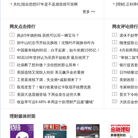
关红
|
现在想想07年是不是感觉很可笑啊
[理财]
正利率
更多 >>
网友点击排行
网友评论排行
1
1
跑步5年烧的钱 居然可以买一辆宝马？
退休不妨带
2
2
孙中山纪念币开始兑换啦！没预约不能换你咋办
随便提取公
3
3
中国最有钱的80后：白手起家，如今坐拥1595亿！
4月前两周
4
4
80后10年坚持认为买房不如租房 最后他哭了
“单独二孩
5
5
社保断了想补缴？没你想的那么简单！
银行提首套
6
6
美国选情又现惊人转折 美元飙升金价重挫
日均销量过
7
7
工资基准线下调，失业潮+减薪潮来了？
美财政部：
8
8
取现变贵了！银行收紧借记卡取现手续费优惠
专家称部分
9
9
美国大选震撼登场 下周会发生这些大事
普京下令给
10
10
收益率可达9.48% 本周这十款理财产品最“赚钱”
大跌后金价
理财媒体封面