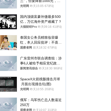
三”，但要降薪1000元，不
接受只能辞职
光明网
昨天15:05
67评论
国内顶级富豪补缴最多500
亿，万亿海外资产难藏了？
大猫财经Pro
昨天09:16
41评论
泰国女公务员精致妆容爆
红，本人回应批评：不喜欢
就别看
观察者网
前天18:32
67评论
广东雷州市联合调查组：涉
事6人被给予相应党纪政务
处分和组织处理
新闻资讯综合
昨天18:30
98评论
SpaceX火箭残骸撞击月球
 月面出现撞击坑(图)
光明网
昨天10:55
20评论
俄军：乌军伤亡总人数逼近
250万
观察者网
昨天10:07
31评论