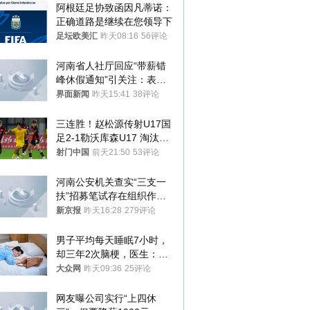
阿根廷足协致函因凡蒂诺：
正确道路是继续在您领导下
足坛欧美汇
昨天08:16
56评论
河南省人社厅回应“带薪错
峰休假通知”引关注：表述
不够准确，待修改后印发
界面新闻
昨天15:41
38评论
三连胜！赵松源传射U17国
足2-1勒沃库森U17 淘汰赛
将战河床
射门中国
前天21:50
53评论
河南公安机关查实“三支一
扶”招募笔试存在组织作弊
犯罪行为
新京报
昨天16:28
279评论
男子平均每天睡眠7小时，
却三年2次脑梗，医生：这
样睡觉更伤身
大众网
昨天09:36
25评论
网友曝公司实行“上四休