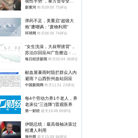
视性手势”，泰方责令全面
调查，对责任人采取最严厉
新黄河
昨天09:00
75评论
处分
弹药不足，美重启“超级大
炮”遭嘲讽：“废物利用”
环球网
昨天06:56
74评论
“女生洗澡，大叔帮搓背”，
苏泊尔回应AI广告擦边：视
频全下架，已强化内容管理
每日经济新闻
昨天00:04
38评论
与审核
献血屋暴雨时阻拦群众入内
避雨？山西忻州血站回应
中国新闻网
昨天11:01
23评论
每4个劳动力养1个老人，养
老床位“三连降”|晋观医养
第一财经
前天19:48
66评论
伊朗总统：最高领袖决策过
程遭人利用
海外网
前天15:09
94评论