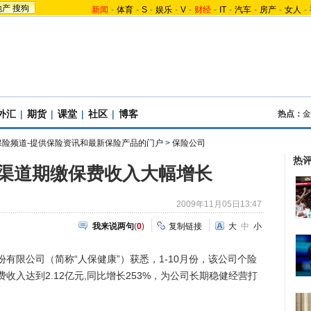
地产
搜狗
新闻
-
体育
-
S
-
娱乐
-
V
-
财经
-
IT
-
汽车
-
房产
-
女人
-
外汇
|
期货
|
课堂
|
社区
|
博客
热点：
金
保险频道-提供保险资讯和最新保险产品的门户
>
保险公司
热
渠道期缴保费收入大幅增长
2009年11月05日13:47
我来说两句
(
0
)
复制链接
大
中
小
限公司（简称“人保健康”）获悉，1-10月份，该公司个险
收入达到2.12亿元,同比增长253%，为公司长期稳健经营打