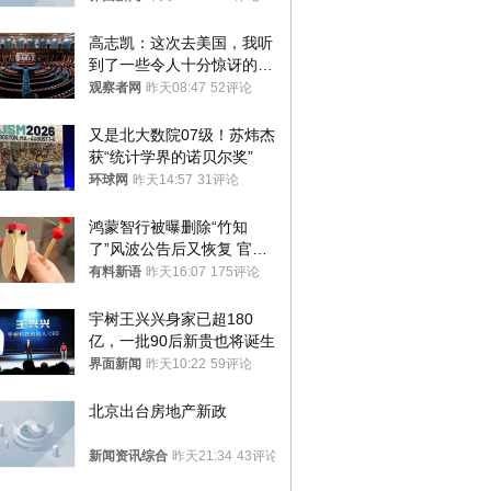
高志凯：这次去美国，我听
到了一些令人十分惊讶的消
息
观察者网
昨天08:47
52评论
又是北大数院07级！苏炜杰
获“统计学界的诺贝尔奖”
环球网
昨天14:57
31评论
鸿蒙智行被曝删除“竹知
了”风波公告后又恢复 官媒
曾力挺：劝华为要大度的，
有料新语
昨天16:07
175评论
你们适不适合？
宇树王兴兴身家已超180
亿，一批90后新贵也将诞生
界面新闻
昨天10:22
59评论
北京出台房地产新政
新闻资讯综合
昨天21:34
43评论