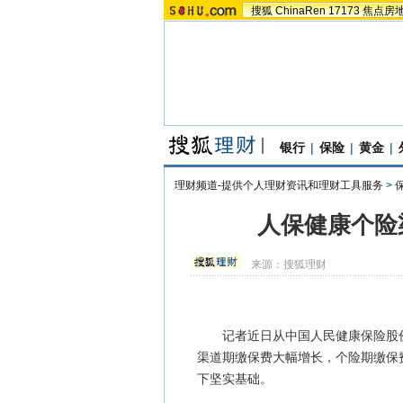
搜狐
ChinaRen
17173
焦点房
银行
|
保险
|
黄金
|
理财频道-提供个人理财资讯和理财工具服务
>
人保健康个险
来源：
搜狐理财
记者近日从中国人民健康保险股份有
渠道期缴保费大幅增长，个险期缴保费
下坚实基础。