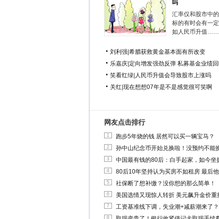
吗
汇率仅和股市中的
标的有时会有一定
如人民币升值……
刘利强
|
希腊获救黄金基本面有所改变
乐嘉庆
|
定向增发强劲反弹 私募基金业绩回
笑看红绿
|
人民币升值会导致股市上涨吗
关红
|
现在想想07年是不是感觉很可笑啊
网友点击排行
1
跑步5年烧的钱 居然可以买一辆宝马？
2
孙中山纪念币开始兑换啦！没预约不能
3
中国最有钱的80后：白手起家，如今坐拥
4
80后10年坚持认为买房不如租房 最后
5
社保断了想补缴？没你想的那么简单！
6
美国选情又现惊人转折 美元飙升金价重
7
工资基准线下调，失业潮+减薪潮来了？
8
取现变贵了！银行收紧借记卡取现手续