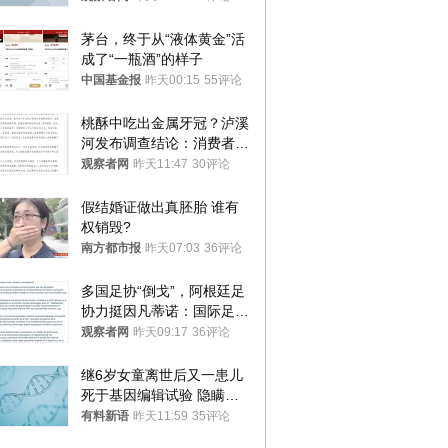
茅台，终于从“液体黄金”活
成了“一瓶酒”的样子
中国基金报
昨天00:15
55评论
桃酥中吃出金属牙冠？泸溪
河发布调查结论：消费者已
澄清，所发视频情况不属实
观察者网
昨天11:47
30评论
假结婚证做出真胚胎 谁有
权销毁?
南方都市报
昨天07:03
36评论
多国足协“倒戈”，阿根廷足
协力挺因凡蒂诺：国际足联
今后应继续在其领导下前行
观察者网
昨天09:17
36评论
继6岁女童离世后又一患儿
死于基因编辑试验 隐瞒一
年才对外披露
有料新语
昨天11:59
35评论