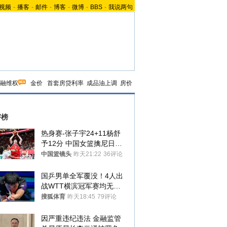
视频
-
播客
-
邮件
-
博客
-
微博
-
BBS
-
我说两句
融维权
金价
首套房贷利率
成品油上调
房价
评榜
热身赛-张子宇24+11杨舒
予12分 中国女篮擒尼日利
亚
中国篮镜头
昨天21:22
36评论
国乒男单全军覆没！4人出
战WTT横滨冠军赛均无缘
八强
搜狐体育
昨天18:45
79评论
因严重违纪违法 金融监管