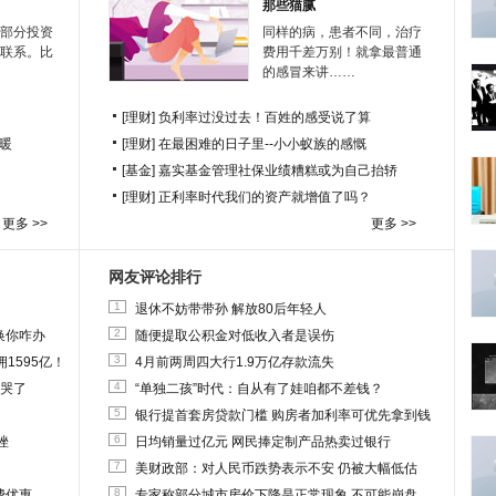
那些猫腻
部分投资
同样的病，患者不同，治疗
联系。比
费用千差万别！就拿最普通
的感冒来讲……
[理财]
负利率过没过去！百姓的感受说了算
暖
[理财]
在最困难的日子里--小小蚁族的感慨
[基金]
嘉实基金管理社保业绩糟糕或为自己抬轿
[理财]
正利率时代我们的资产就增值了吗？
更多 >>
更多 >>
网友评论排行
1
退休不妨带带孙 解放80后年轻人
2
换你咋办
随便提取公积金对低收入者是误伤
3
1595亿！
4月前两周四大行1.9万亿存款流失
4
他哭了
“单独二孩”时代：自从有了娃咱都不差钱？
5
银行提首套房贷款门槛 购房者加利率可优先拿到钱
6
挫
日均销量过亿元 网民捧定制产品热卖过银行
7
美财政部：对人民币跌势表示不安 仍被大幅低估
8
费优惠
专家称部分城市房价下降是正常现象 不可能崩盘