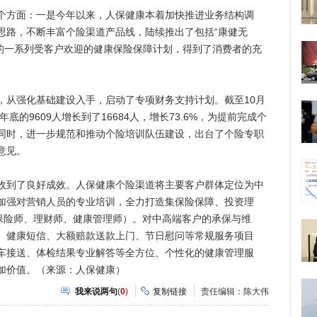
方面：一是今年以来，人保健康本着加快推进业务结构调
思路，不断丰富个险渠道产品线，陆续推出了包括“康健无
在内的一系列受客户欢迎的健康保险保障计划，得到了消费者的充
从强化基础建设入手，启动了专项财务支持计划。截至10月
底的9609人增长到了16684人，增长73.6%，为提前完成个
同时，进一步规范和推动个险培训队伍建设，出台了个险专职
意见。
到了良好成效。人保健康个险渠道将主要客户群体定位为中
加强对营销人员的专业培训，全力打造集保险保障、投资理
（保险师、理财师、健康管理师）。对中高端客户的承保与维
、健康短信、大额赔款送款上门、节日慰问等常规服务项目
车接送、体检结果专业解答等全方位、个性化的健康管理服
加价值。（来源：人保健康）
我来说两句
(
0
)
复制链接
责任编辑：陈大伟