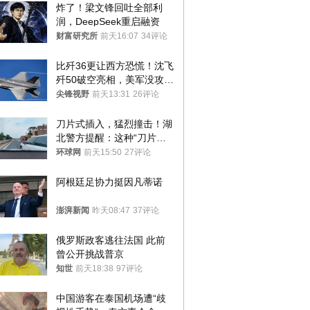
炸了！梁文锋回吐全部利
润，DeepSeek重启融资
财富研究所
前天16:07
34评论
比歼36更让西方恐慌！沈飞
歼50破空亮相，美军没攻克
的技术被拿下
尖锋视野
前天13:31
26评论
刀片式插入，猛烈撞击！湖
北警方提醒：这种“刀片超
车”，太危险了
环球网
前天15:50
27评论
阿根廷足协力挺因凡蒂诺
澎湃新闻
昨天08:47
37评论
俄罗斯政客逃往法国 此前
曾公开挑战普京
知世
前天18:38
97评论
中国游客在泰国机场遭“歧