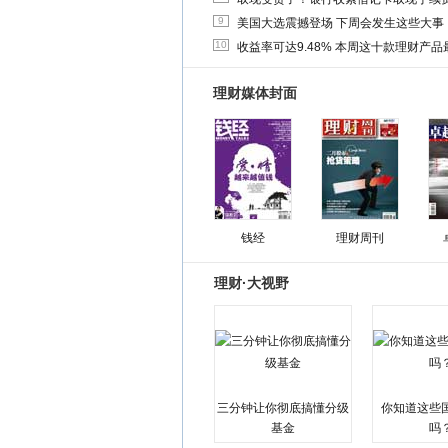
9
美国大选震撼登场 下周会发生这些大事
10
收益率可达9.48% 本周这十款理财产品最
理财媒体封面
钱经
理财周刊
理财·大视野
三分钟让你彻底搞懂分级
你知道这些
基金
吗