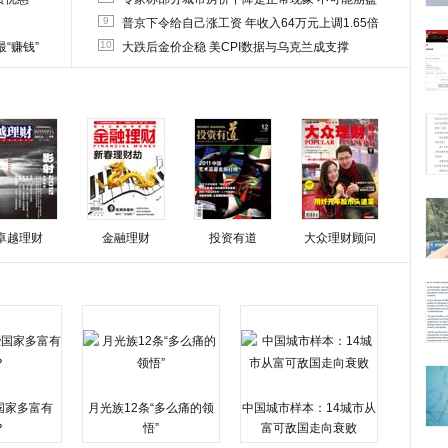
9
普京下令给自己涨工资 年收入64万元上调1.65倍
10
“赚钱”
大跌后金价企稳 美CPI数据与乌克兰成支撑
卓越理财
金融理财
投资有道
大众理财顾问
国家多富有
月光族12条“多么痛的领
中国城市样本：14城市从
？
悟”
富可敌国走向衰败