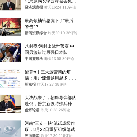
总局原局长李云泽被罢免全
国人大代表
经济观察报
昨天16:24
113评论
最高领袖给总统下了“最后
警告”？
新闻资讯综合
昨天20:19
38评论
八村塁/河村出战世预赛 中
国男篮错过最强日本队
中国篮镜头
昨天13:58
30评论
鲸算π丨三大运营商的烦
恼：用户流量越用越多，收
入却越来越少
新京报
昨天17:27
38评论
大决战来了，朝鲜导弹部队
赴俄，普京新设特殊兵种，
76岁老将扛旗
虚怀论语
昨天10:28
26评论
河南“三支一扶”笔试成绩作
废，8月22日重新组织笔试
界面新闻
昨天17:30
118评论