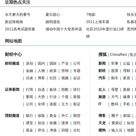
近期热点关注
永不磨灭的番号
夏日甜心
7电影
快乐
新还珠格格
姚明退役
2011上海车展
私募
2011高考试题答案
感动中国十大母亲评选
社区2010年度行业口碑
贵州
榜
网站地图
财经中心
搜狐
|
ChinaRen
|
焦
财经频道
|
滚动
|
国内
|
国际
|
产业
|
公司
新闻
|
军事
|
公益
|
|
金融
|
人物
|
政策
|
营销
|
专题
财经
|
股票
|
理财
|
|
访谈
|
博客
|
社区
|
视频
|
会议
汽车
|
购车
|
家居
|
证券新闻
|
行情
|
自选
|
板块
|
指数
|
排行
女人
|
母婴
|
新娘
|
|
要闻
|
大势
|
行业
|
个股
|
新股
旅游
|
天气
|
健康
|
|
公司
|
全球
|
港股
|
主力
|
权证
IT
|
数码
|
手机
|
理财频道
|
银行
|
保险
|
黄金
|
外汇
|
期货
博客
|
圈子
|
邮箱
|
|
课堂
|
创业
|
收藏
|
债券
|
信托
天龙
|
鹿鼎记
|
短信
|
基金
|
评论
|
净值
|
回报
|
分红
搜狗
|
输入法
|
地图