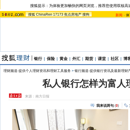
搜狐提示：为体验更加畅快的网页浏览，推荐您使用双核高
搜狐
ChinaRen
17173
焦点房地产
搜狗
新闻
-
体
银行
|
保险
|
黄金
|
外汇
|
期货
|
课堂
|
社区
|
博
理财频道-提供个人理财资讯和理财工具服务
>
银行频道-提供银行资讯及最新理财
私人银行怎样为富人
来源：
南方日报
我来说两句
(
0
)