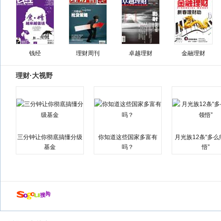
钱经
理财周刊
卓越理财
金融理财
理财·大视野
三分钟让你彻底搞懂分级
你知道这些国家多富有
月光族12条“多
基金
吗？
悟”