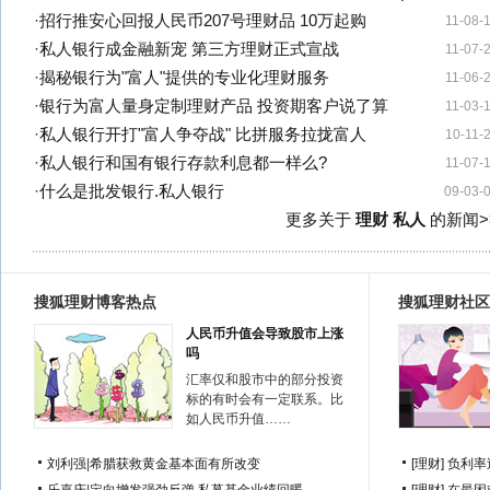
·
招行推安心回报人民币207号理财品 10万起购
11-08-
·
私人银行成金融新宠 第三方理财正式宣战
11-07-
·
揭秘银行为"富人"提供的专业化理财服务
11-06-
·
银行为富人量身定制理财产品 投资期客户说了算
11-03-
·
私人银行开打"富人争夺战" 比拼服务拉拢富人
10-11-
·
私人银行和国有银行存款利息都一样么?
11-07-
·
什么是批发银行.私人银行
09-03-
更多关于
理财 私人
的新闻>
搜狐理财博客热点
搜狐理财社区
人民币升值会导致股市上涨
吗
汇率仅和股市中的部分投资
标的有时会有一定联系。比
如人民币升值……
刘利强
|
希腊获救黄金基本面有所改变
[理财]
负利率