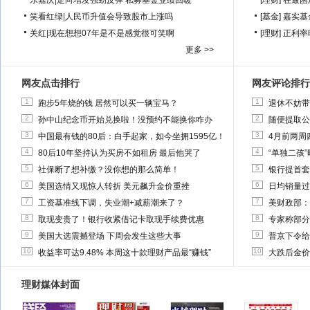
乐嘉庆
|
定向增发强劲反弹 私募基金业绩回暖
[理财]
在最困
笑看红绿
|
人民币升值会导致股市上涨吗
[基金]
嘉实基
关红
|
现在想想07年是不是感觉很可笑啊
[理财]
正利率
更多 >>
网友点击排行
网友评论排行
1
1
跑步5年烧的钱 居然可以买一辆宝马？
退休不妨带
2
2
孙中山纪念币开始兑换啦！没预约不能换你咋办
随便提取公
3
3
中国最有钱的80后：白手起家，如今坐拥1595亿！
4月前两周
4
4
80后10年坚持认为买房不如租房 最后他哭了
“单独二孩
5
5
社保断了想补缴？没你想的那么简单！
银行提首套
6
6
美国选情又现惊人转折 美元飙升金价重挫
日均销量过
7
7
工资基准线下调，失业潮+减薪潮来了？
美财政部：
8
8
取现变贵了！银行收紧借记卡取现手续费优惠
专家称部分
9
9
美国大选震撼登场 下周会发生这些大事
普京下令给
10
10
收益率可达9.48% 本周这十款理财产品最“赚钱”
大跌后金价
理财媒体封面