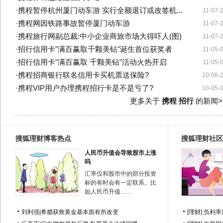
·
携程暂停杭州厦门动车游 实行全额退订或改签机...
11-07-
·
携程网因铁路事故暂停厦门动车游
11-07-
·
携程旅行网副总裁:中小企业商旅市场大得吓人(图)
11-07-
·
招行信用卡"满百赢取千颗美钻"诞生首位获奖者
11-05-
·
招行信用卡"满百赢取 千颗美钻"活动火热开启
11-05-
·
携程招商银行联名信用卡买机票送保险?
10-08-
·
携程VIP用户办理携程招行卡是不是亏了?
10-05-
更多关于
携程 招行
的新闻>
搜狐理财博客热点
搜狐理财社区
人民币升值会导致股市上涨
吗
汇率仅和股市中的部分投资
标的有时会有一定联系。比
如人民币升值……
刘利强
|
希腊获救黄金基本面有所改变
[理财]
负利率