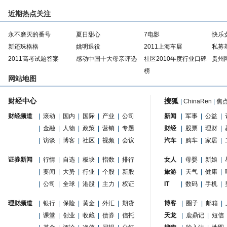
近期热点关注
永不磨灭的番号
夏日甜心
7电影
快乐
新还珠格格
姚明退役
2011上海车展
私募
2011高考试题答案
感动中国十大母亲评选
社区2010年度行业口碑
贵州
榜
网站地图
财经中心
搜狐
|
ChinaRen
|
焦
财经频道
|
滚动
|
国内
|
国际
|
产业
|
公司
新闻
|
军事
|
公益
|
|
金融
|
人物
|
政策
|
营销
|
专题
财经
|
股票
|
理财
|
|
访谈
|
博客
|
社区
|
视频
|
会议
汽车
|
购车
|
家居
|
证券新闻
|
行情
|
自选
|
板块
|
指数
|
排行
女人
|
母婴
|
新娘
|
|
要闻
|
大势
|
行业
|
个股
|
新股
旅游
|
天气
|
健康
|
|
公司
|
全球
|
港股
|
主力
|
权证
IT
|
数码
|
手机
|
理财频道
|
银行
|
保险
|
黄金
|
外汇
|
期货
博客
|
圈子
|
邮箱
|
|
课堂
|
创业
|
收藏
|
债券
|
信托
天龙
|
鹿鼎记
|
短信