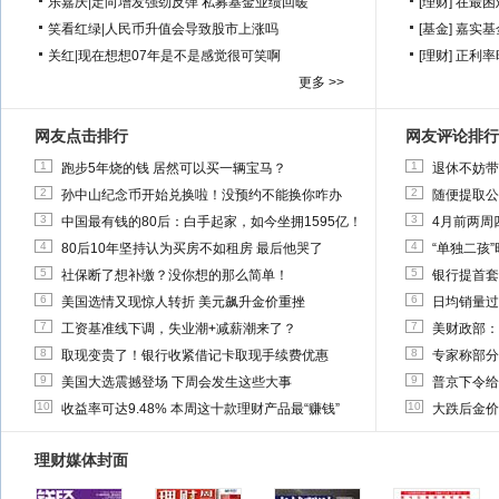
乐嘉庆
|
定向增发强劲反弹 私募基金业绩回暖
[理财]
在最困
笑看红绿
|
人民币升值会导致股市上涨吗
[基金]
嘉实基
关红
|
现在想想07年是不是感觉很可笑啊
[理财]
正利率
更多 >>
网友点击排行
网友评论排行
1
1
跑步5年烧的钱 居然可以买一辆宝马？
退休不妨带
2
2
孙中山纪念币开始兑换啦！没预约不能换你咋办
随便提取公
3
3
中国最有钱的80后：白手起家，如今坐拥1595亿！
4月前两周
4
4
80后10年坚持认为买房不如租房 最后他哭了
“单独二孩
5
5
社保断了想补缴？没你想的那么简单！
银行提首套
6
6
美国选情又现惊人转折 美元飙升金价重挫
日均销量过
7
7
工资基准线下调，失业潮+减薪潮来了？
美财政部：
8
8
取现变贵了！银行收紧借记卡取现手续费优惠
专家称部分
9
9
美国大选震撼登场 下周会发生这些大事
普京下令给
10
10
收益率可达9.48% 本周这十款理财产品最“赚钱”
大跌后金价
理财媒体封面