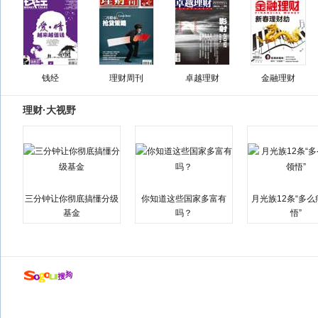
钱经
理财周刊
卓越理财
金融理财
理财·大视野
三分钟让你彻底搞懂分级
你知道这些国家多富有
月光族12条“多
基金
吗？
悟”