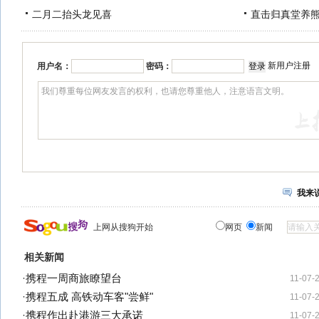
二月二抬头龙见喜
直击归真堂养
新用户注册
用户名：
密码：
我来
上网从搜狗开始
网页
新闻
相关新闻
·
携程一周商旅瞭望台
11-07-
·
携程五成 高铁动车客"尝鲜"
11-07-
·
携程作出赴港游三大承诺
11-07-