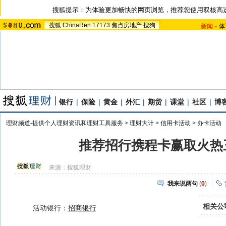
搜狐提示：为体验更加畅快的网页浏览，推荐您使用双核高
搜狐
ChinaRen
17173
焦点房地产
搜狗
新闻
-
体
银行
|
保险
|
黄金
|
外汇
|
期货
|
课堂
|
社区
|
博
理财频道-提供个人理财资讯和理财工具服务
>
理财大计
>
信用卡活动
>
办卡活动
推荐招行携程卡赢取火热
来源：
搜狐理财
我来说两句
(
0
)
相关公
活动银行：
招商银行