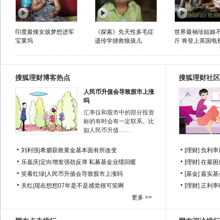
印度最矮女孩梦想进军
《探索》先天性多毛症
世界最袖珍姑娘不
宝莱坞
遗传学拯救狼孩儿
斤 将登上英国电
搜狐理财博客热点
搜狐理财社区
人民币升值会导致股市上涨
吗
汇率仅和股市中的部分投资
标的有时会有一定联系。比
如人民币升值……
刘利强
|
希腊获救黄金基本面有所改变
[理财]
负利率
乐嘉庆
|
定向增发强劲反弹 私募基金业绩回暖
[理财]
在最困
笑看红绿
|
人民币升值会导致股市上涨吗
[基金]
嘉实基
关红
|
现在想想07年是不是感觉很可笑啊
[理财]
正利率
更多 >>