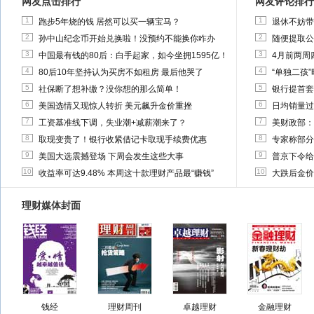
网友点击排行
网友评论排行
1
1
跑步5年烧的钱 居然可以买一辆宝马？
退休不妨带
2
2
孙中山纪念币开始兑换啦！没预约不能换你咋办
随便提取公
3
3
中国最有钱的80后：白手起家，如今坐拥1595亿！
4月前两周
4
4
80后10年坚持认为买房不如租房 最后他哭了
“单独二孩
5
5
社保断了想补缴？没你想的那么简单！
银行提首套
6
6
美国选情又现惊人转折 美元飙升金价重挫
日均销量过
7
7
工资基准线下调，失业潮+减薪潮来了？
美财政部：
8
8
取现变贵了！银行收紧借记卡取现手续费优惠
专家称部分
9
9
美国大选震撼登场 下周会发生这些大事
普京下令给
10
10
收益率可达9.48% 本周这十款理财产品最“赚钱”
大跌后金价
理财媒体封面
钱经
理财周刊
卓越理财
金融理财