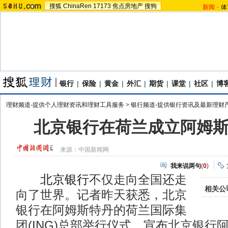
搜狐
ChinaRen
17173
焦点房地产
搜狗
新闻
-
体
银行
|
保险
|
黄金
|
外汇
|
期货
|
课堂
|
社区
|
博
理财频道-提供个人理财资讯和理财工具服务
>
银行频道-提供银行资讯及最新理财
北京银行在荷兰成立阿姆
来源：
中国新闻网
我来说两句
(
0
)
北京银行
不仅走向全国还走
相关公
向了世界。记者昨天获悉，北京
银行在阿姆斯特丹的荷兰国际集
团(ING)总部举行仪式，宣布北京银行