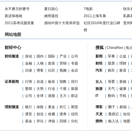
永不磨灭的番号
夏日甜心
7电影
快乐
新还珠格格
姚明退役
2011上海车展
私募
2011高考试题答案
感动中国十大母亲评选
社区2010年度行业口碑
贵州
榜
网站地图
财经中心
搜狐
|
ChinaRen
|
焦
财经频道
|
滚动
|
国内
|
国际
|
产业
|
公司
新闻
|
军事
|
公益
|
|
金融
|
人物
|
政策
|
营销
|
专题
财经
|
股票
|
理财
|
|
访谈
|
博客
|
社区
|
视频
|
会议
汽车
|
购车
|
家居
|
证券新闻
|
行情
|
自选
|
板块
|
指数
|
排行
女人
|
母婴
|
新娘
|
|
要闻
|
大势
|
行业
|
个股
|
新股
旅游
|
天气
|
健康
|
|
公司
|
全球
|
港股
|
主力
|
权证
IT
|
数码
|
手机
|
理财频道
|
银行
|
保险
|
黄金
|
外汇
|
期货
博客
|
圈子
|
邮箱
|
|
课堂
|
创业
|
收藏
|
债券
|
信托
天龙
|
鹿鼎记
|
短信
|
基金
|
评论
|
净值
|
回报
|
分红
搜狗
|
输入法
|
地图