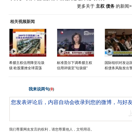
更多关于
主权 债务
的新闻>
相关视频新闻
希腊主权信用降至垃圾
标准普尔下调希腊主权
国际组织对发达
级 欧股重挫全球震荡
信用评级至"垃圾级"
权债务风险发出
我来说两句
(
0
)
我们尊重网友发言的权利，请您尊重他人，文明用语。