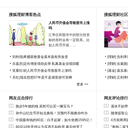
搜狐理财博客热点
搜狐理财社区
人民币升值会导致股市上涨
吗
汇率仅和股市中的部分投资
标的有时会有一定联系。比
如人民币升值……
刘利强
|
希腊获救黄金基本面有所改变
[理财]
负利率
乐嘉庆
|
定向增发强劲反弹 私募基金业绩回暖
[理财]
在最困
笑看红绿
|
人民币升值会导致股市上涨吗
[基金]
嘉实基
关红
|
现在想想07年是不是感觉很可笑啊
[理财]
正利率
更多 >>
网友点击排行
网友评论排行
1
1
跑步5年烧的钱 居然可以买一辆宝马？
退休不妨带
2
2
孙中山纪念币开始兑换啦！没预约不能换你咋办
随便提取公
3
3
中国最有钱的80后：白手起家，如今坐拥1595亿！
4月前两周
4
4
80后10年坚持认为买房不如租房 最后他哭了
“单独二孩