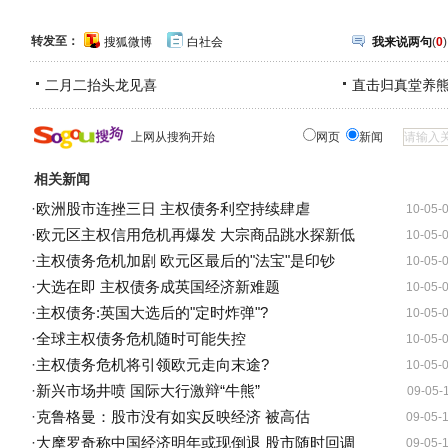
转发至：
搜狐微博
白社会
我来说两句
(
0
)
二月二抬头龙见喜
直击归真堂养
上网从搜狗开始
网页
新闻
相关新闻
·
欧洲股市连挫三日 主权债务利空持续肆虐
10-05-
·
欧元区主权信用危机再爆发 大宗商品跳水探新低
10-05-
·
主权债务危机加剧 欧元区最后的"法宝"是印钞
10-05-
·
大选在即 主权债务成英国经济新难题
10-05-
·
主权债务:英国大选后的"定时炸弹"?
10-05-
·
全球主权债务危机随时可能失控
10-05-
·
主权债务危机将引领欧元走向末途?
10-05-
·
新兴市场井喷 国际大行激辩“牛熊”
09-05-
·
克鲁格曼：股市没有如实反映经济 被高估
09-05-
·
大摩罗奇称中国经济明年或现倒退 股市随时回调
09-05-