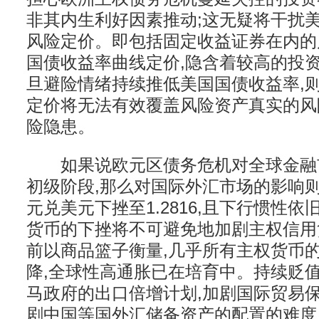
非其内生利好因素推动;这无疑将干扰
风险定价。即包括固定收益证券在内的
国债收益率曲线定价,隐含着较高的投资
旦避险情绪持续推低美国国债收益率,
定价将无法有效覆盖风险资产真实的风
险隐患。
如果说欧元区债务危机对全球金融
初级阶段,那么对国际外汇市场的影响
元兑美元下挫至1.2816,且下行惯性
货币的下挫将不可避免地加剧主权信用
前以商品篮子衡量,几乎所有主权货币
降,全球性高通胀已在培育中。持续贬
马政府的出口倍增计划,加剧国际贸易保
剧中国等国外汇储备资产的配置的难度