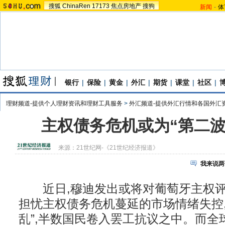
搜狐
ChinaRen
17173
焦点房地产
搜狗
新闻
-
体
银行
|
保险
|
黄金
|
外汇
|
期货
|
课堂
|
社区
|
理财频道-提供个人理财资讯和理财工具服务
>
外汇频道-提供外汇行情和各国外汇
主权债务危机或为“第二波
来源：
21世纪网-《21世纪经济报道》
我来说两
近日,穆迪发出或将对葡萄牙主权评
担忧主权债务危机蔓延的市场情绪失控,
乱”,半数国民卷入罢工抗议之中。而全