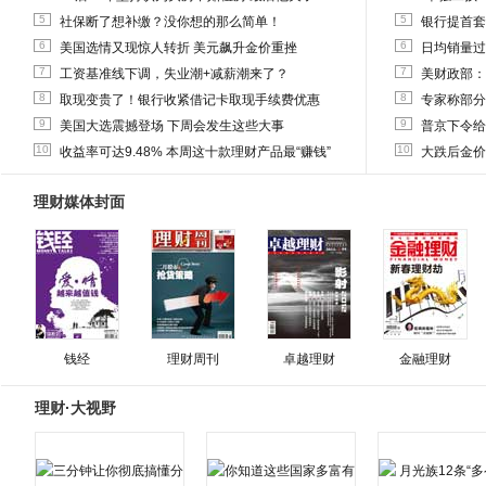
5
5
社保断了想补缴？没你想的那么简单！
银行提首套
6
6
美国选情又现惊人转折 美元飙升金价重挫
日均销量过
7
7
工资基准线下调，失业潮+减薪潮来了？
美财政部：
8
8
取现变贵了！银行收紧借记卡取现手续费优惠
专家称部分
9
9
美国大选震撼登场 下周会发生这些大事
普京下令给
10
10
收益率可达9.48% 本周这十款理财产品最“赚钱”
大跌后金价
理财媒体封面
钱经
理财周刊
卓越理财
金融理财
理财·大视野