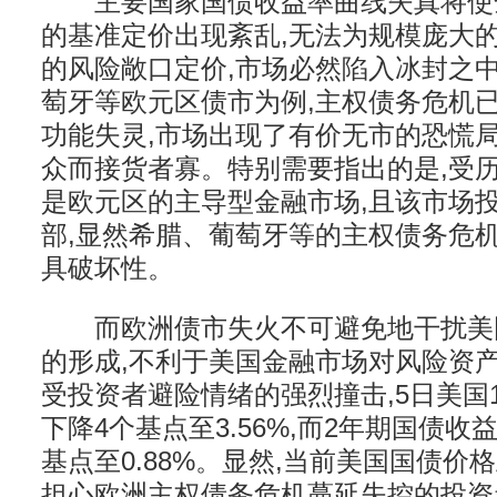
主要国家国债收益率曲线失真将使
的基准定价出现紊乱,无法为规模庞大
的风险敞口定价,市场必然陷入冰封之
萄牙等欧元区债市为例,主权债务危机
功能失灵,市场出现了有价无市的恐慌
众而接货者寡。特别需要指出的是,受历
是欧元区的主导型金融市场,且该市场
部,显然希腊、葡萄牙等的主权债务危
具破坏性。
而欧洲债市失火不可避免地干扰美
的形成,不利于美国金融市场对风险资
受投资者避险情绪的强烈撞击,5日美国
下降4个基点至3.56%,而2年期国债收
基点至0.88%。显然,当前美国国债价
担心欧洲主权债务危机蔓延失控的投资