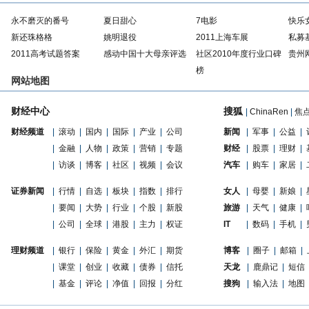
永不磨灭的番号
夏日甜心
7电影
快乐
新还珠格格
姚明退役
2011上海车展
私募
2011高考试题答案
感动中国十大母亲评选
社区2010年度行业口碑
贵州
榜
网站地图
财经中心
搜狐
|
ChinaRen
|
焦
财经频道
|
滚动
|
国内
|
国际
|
产业
|
公司
新闻
|
军事
|
公益
|
|
金融
|
人物
|
政策
|
营销
|
专题
财经
|
股票
|
理财
|
|
访谈
|
博客
|
社区
|
视频
|
会议
汽车
|
购车
|
家居
|
证券新闻
|
行情
|
自选
|
板块
|
指数
|
排行
女人
|
母婴
|
新娘
|
|
要闻
|
大势
|
行业
|
个股
|
新股
旅游
|
天气
|
健康
|
|
公司
|
全球
|
港股
|
主力
|
权证
IT
|
数码
|
手机
|
理财频道
|
银行
|
保险
|
黄金
|
外汇
|
期货
博客
|
圈子
|
邮箱
|
|
课堂
|
创业
|
收藏
|
债券
|
信托
天龙
|
鹿鼎记
|
短信
|
基金
|
评论
|
净值
|
回报
|
分红
搜狗
|
输入法
|
地图