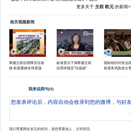
更多关于
主权 欧元
的新闻>
相关视频新闻
希腊主权信用降至垃圾
标准普尔下调希腊主权
国际组织对发达
级 欧股重挫全球震荡
信用评级至"垃圾级"
权债务风险发出
我来说两句
(
0
)
我们尊重网友发言的权利，请您尊重他人，文明用语。