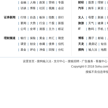
|
金融
|
人物
|
政策
|
营销
|
专题
财经
|
股票
|
理财
|
|
访谈
|
博客
|
社区
|
视频
|
会议
汽车
|
购车
|
家居
|
证券新闻
|
行情
|
自选
|
板块
|
指数
|
排行
女人
|
母婴
|
新娘
|
|
要闻
|
大势
|
行业
|
个股
|
新股
旅游
|
天气
|
健康
|
|
公司
|
全球
|
港股
|
主力
|
权证
IT
|
数码
|
手机
|
理财频道
|
银行
|
保险
|
黄金
|
外汇
|
期货
博客
|
圈子
|
邮箱
|
|
课堂
|
创业
|
收藏
|
债券
|
信托
天龙
|
鹿鼎记
|
短信
|
基金
|
评论
|
净值
|
回报
|
分红
搜狗
|
输入法
|
地图
设置首页
-
搜狗输入法
-
支付中心
-
搜狐招聘
-
广告服务
-
客服中心
Copyright
©
2018 Sohu.com 
搜狐不良信息举