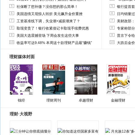
5
5
社保断了想补缴？没你想的那么简单！
银行提首套
6
6
美国选情又现惊人转折 美元飙升金价重挫
日均销量过
7
7
工资基准线下调，失业潮+减薪潮来了？
美财政部：
8
8
取现变贵了！银行收紧借记卡取现手续费优惠
专家称部分
9
9
美国大选震撼登场 下周会发生这些大事
普京下令给
10
10
收益率可达9.48% 本周这十款理财产品最“赚钱”
大跌后金价
理财媒体封面
钱经
理财周刊
卓越理财
金融理财
理财·大视野