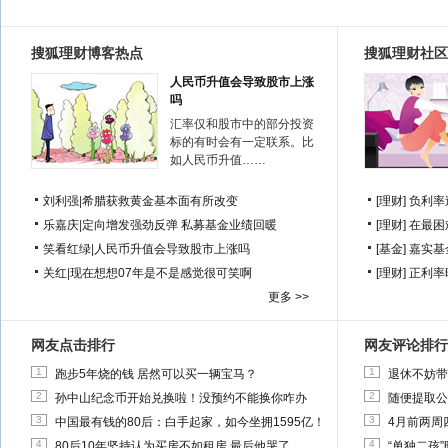
搜狐理财博客热点
搜狐理财社区
人民币升值会导致股市上涨
吗
汇率仅和股市中的部分投资
标的有时会有一定联系。比
如人民币升值……
刘利强
|
希腊获救黄金基本面有所改变
[理财]
负利率
乐嘉庆
|
定向增发强劲反弹 私募基金业绩回暖
[理财]
在最困
笑看红绿
|
人民币升值会导致股市上涨吗
[基金]
嘉实基
关红
|
现在想想07年是不是感觉很可笑啊
[理财]
正利率
更多 >>
网友点击排行
网友评论排行
1
1
跑步5年烧的钱 居然可以买一辆宝马？
退休不妨带
2
2
孙中山纪念币开始兑换啦！没预约不能换你咋办
随便提取公
3
3
中国最有钱的80后：白手起家，如今坐拥1595亿！
4月前两周
4
4
80后10年坚持认为买房不如租房 最后他哭了
“单独二孩