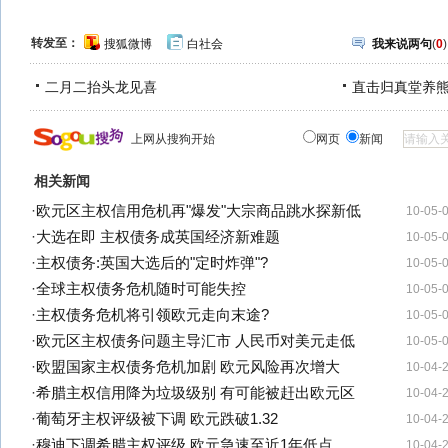
转发至：
搜狐微博
白社会
我来说两句
(
0
)
二月二抬头龙见喜
直击归真堂养
上网从搜狗开始
网页
新闻
相关新闻
·
欧元区主权信用危机再"爆发"大宗商品跳水探新低
10-05-
·
大选在即 主权债务成英国经济新难题
10-05-
·
主权债务:英国大选后的"定时炸弹"?
10-05-
·
全球主权债务危机随时可能失控
10-05-
·
主权债务危机将引领欧元走向末途?
10-05-
·
欧元区主权债务问题主导汇市 人民币对美元走低
10-05-
·
欧盟国家主权债务危机加剧 欧元风险再次增大
10-04-
·
希腊主权信用降为垃圾级别 有可能被赶出欧元区
10-04-
·
葡萄牙主权评级被下调 欧元跌破1.32
10-04-
·
穆迪下调希腊主权评级 欧元急速至近1年低点
10-04-