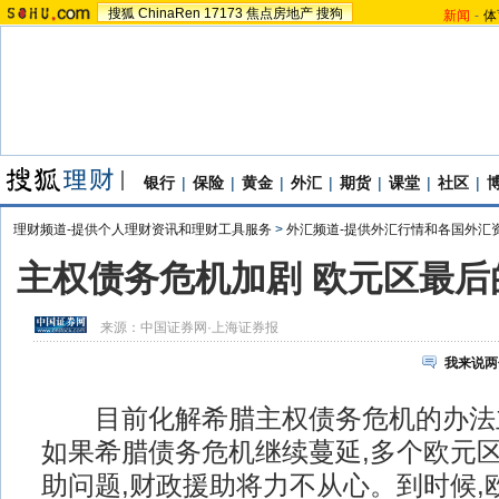
搜狐
ChinaRen
17173
焦点房地产
搜狗
新闻
-
体
银行
|
保险
|
黄金
|
外汇
|
期货
|
课堂
|
社区
|
理财频道-提供个人理财资讯和理财工具服务
>
外汇频道-提供外汇行情和各国外汇
主权债务危机加剧 欧元区最后
来源：
中国证券网·上海证券报
我来说两
目前化解希腊主权债务危机的办法
如果希腊债务危机继续蔓延,多个欧元
助问题,财政援助将力不从心。到时候,