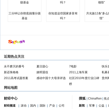
三分钟让你彻底搞懂分级
你知道这些国家多富有
月光族12条“多
基金
吗？
悟”
近期热点关注
永不磨灭的番号
夏日甜心
7电影
快乐
新还珠格格
姚明退役
2011上海车展
私募
2011高考试题答案
感动中国十大母亲评选
社区2010年度行业口碑
贵州
榜
网站地图
财经中心
搜狐
|
ChinaRen
|
焦
财经频道
|
滚动
|
国内
|
国际
|
产业
|
公司
新闻
|
军事
|
公益
|