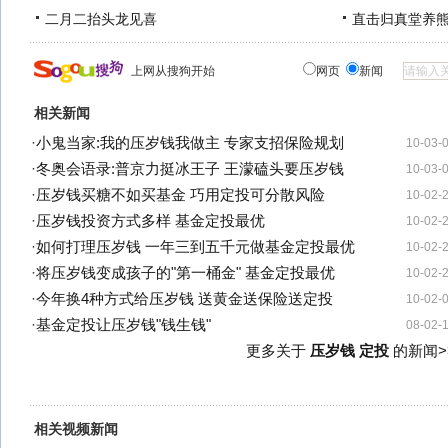
二月二抬头龙见喜
直击归真堂养
上网从搜狗开始
网页
新闻
相关新闻
·
小鬼当家:我的压岁钱我做主 专家支招保险规划
10-03-
·
冬奥会语录:普京力挺冰王子 王濛磕头要压岁钱
10-03-
·
压岁钱买糖不如买基金 巧用定投可分散风险
10-02-
·
压岁钱投资方式多样 基金定投最优
10-02-
·
如何打理压岁钱 一年三到五千元做基金定投最优
10-02-
·
将压岁钱变成孩子的"第一桶金" 基金定投最优
10-02-
·
今年换4种方式给压岁钱 送黄金送保险送定投
10-02-
·
基金定投让压岁钱"钱生钱"
08-02-
更多关于
压岁钱 定投
的新闻>
相关视频新闻