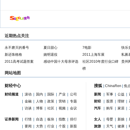
近期热点关注
永不磨灭的番号
夏日甜心
7电影
快乐
新还珠格格
姚明退役
2011上海车展
私募
2011高考试题答案
感动中国十大母亲评选
社区2010年度行业口碑
贵州
榜
网站地图
财经中心
搜狐
|
ChinaRen
|
焦
财经频道
|
滚动
|
国内
|
国际
|
产业
|
公司
新闻
|
军事
|
公益
|
|
金融
|
人物
|
政策
|
营销
|
专题
财经
|
股票
|
理财
|
|
访谈
|
博客
|
社区
|
视频
|
会议
汽车
|
购车
|
家居
|
证券新闻
|
行情
|
自选
|
板块
|
指数
|
排行
女人
|
母婴
|
新娘
|
|
要闻
|
大势
|
行业
|
个股
|
新股
旅游
|
天气
|
健康
|