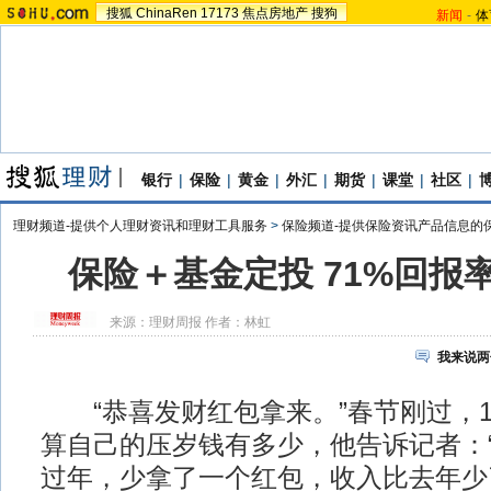
搜狐
ChinaRen
17173
焦点房地产
搜狗
新闻
-
体
银行
|
保险
|
黄金
|
外汇
|
期货
|
课堂
|
社区
|
理财频道-提供个人理财资讯和理财工具服务
>
保险频道-提供保险资讯产品信息的
保险＋基金定投 71%回报
来源：
理财周报
作者：林虹
我来说两
“恭喜发财红包拿来。”春节刚过，1
算自己的压岁钱有多少，他告诉记者：
过年，少拿了一个红包，收入比去年少