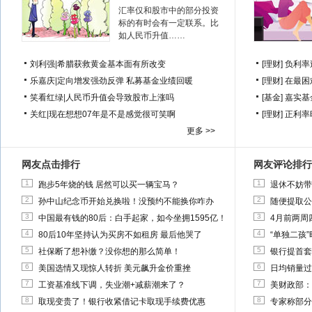
汇率仅和股市中的部分投资
标的有时会有一定联系。比
如人民币升值……
刘利强
|
希腊获救黄金基本面有所改变
[理财]
负利率
乐嘉庆
|
定向增发强劲反弹 私募基金业绩回暖
[理财]
在最困
笑看红绿
|
人民币升值会导致股市上涨吗
[基金]
嘉实基
关红
|
现在想想07年是不是感觉很可笑啊
[理财]
正利率
更多 >>
网友点击排行
网友评论排行
1
1
跑步5年烧的钱 居然可以买一辆宝马？
退休不妨带
2
2
孙中山纪念币开始兑换啦！没预约不能换你咋办
随便提取公
3
3
中国最有钱的80后：白手起家，如今坐拥1595亿！
4月前两周
4
4
80后10年坚持认为买房不如租房 最后他哭了
“单独二孩
5
5
社保断了想补缴？没你想的那么简单！
银行提首套
6
6
美国选情又现惊人转折 美元飙升金价重挫
日均销量过
7
7
工资基准线下调，失业潮+减薪潮来了？
美财政部：
8
8
取现变贵了！银行收紧借记卡取现手续费优惠
专家称部分