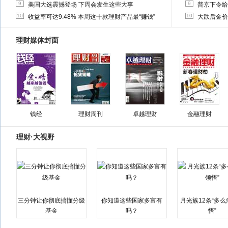
9
9
美国大选震撼登场 下周会发生这些大事
普京下令给
10
10
收益率可达9.48% 本周这十款理财产品最“赚钱”
大跌后金价
理财媒体封面
钱经
理财周刊
卓越理财
金融理财
理财·大视野
三分钟让你彻底搞懂分级
你知道这些国家多富有
月光族12条“多
基金
吗？
悟”